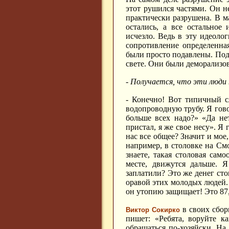
этот рушился частями. Он 
практически разрушена. В м
остались, а все остальное 
исчезло. Ведь в эту идеоло
сопротивление определенная
были просто подавлены. Под
свете. Они были деморализо
- Получается, что эти люди 
- Конечно! Вот типичный с
водопроводную трубу. Я гово
больше всех надо?» «Да не
пристал, я же свое несу». Я 
нас все общее? Значит и мое
например, в столовке на Смо
знаете, такая столовая сам
месте, движутся дальше. Я
заплатили? Это же денег сто
оравой этих молодых людей. 
он утопию защищает! Это 87, 
в своих сбор
Виктор Сокирко
пишет: «Ребята, воруйте к
обращаться по-хозяйски. На