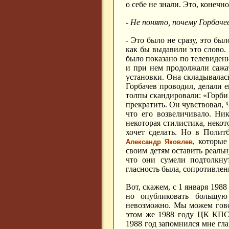
о себе не знали. Это, конеч
- Не понято, почему Горбач
- Это было не сразу, это бы
как бы выдавили это слово.
было показано по телевидени
и при нем продолжали сажат
установки. Она складывалас
Горбачев проводил, делали 
толпы скандировали: «Горби
прекратить. Он чувствовал, 
что его возвеличивало. Ни
некоторая стилистика, некот
хочет сделать. Но в Полит
, которые
Александр Яковлев
своим детям оставить реальн
что они сумели подтолкнут
гласность была, сопротивле
Вот, скажем, с 1 января 198
но опубликовать большую
невозможно. Мы можем говор
этом же 1988 году ЦК КПСС
1988 год запомнился мне гл