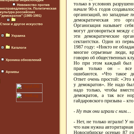
Материалы энциклопедий
только в условиях разрушенн
Невежество против
несправедливости. Политическая
начале 90-х годов создавал
культура российских
организаций, но западные л
"демократов" (1985-1991)
демократическая это ор
Стихи и другое искусство
Организация называет себ
могут договориться между с
эти демократические орга
Украина
сектантстки. Один из перв
1987 году: «Никто не облад
Каталоги
многие серьезные люди, в
говорю об общественных клу
Хроника обновлений
Но при этом каждый был у
прав только он – все 
Архивы
ошибаются. «Что такое де
Ответ очень простой: «Это к
у демократов». Не надо был
надо только, чтобы вмест
демократов, а так все но
гайдаровского призыва – кто
- Ну так они играли с ним…
- Нет, не только играли! У 
что нам нужна авторитарная
Новосибирске осенью 87 го