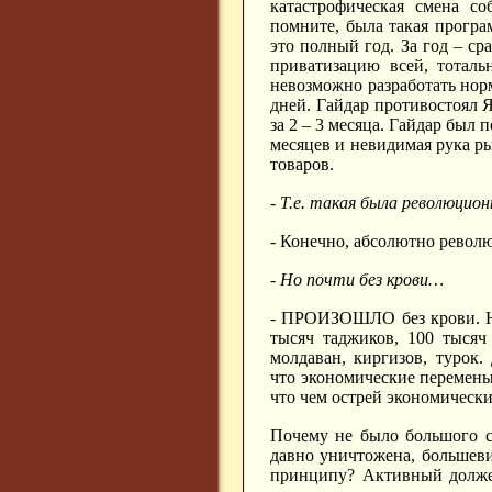
катастрофическая смена со
помните, была такая програ
это полный год. За год – сра
приватизацию всей, тоталь
невозможно разработать нор
дней. Гайдар противостоял Я
за 2 – 3 месяца. Гайдар был 
месяцев и невидимая рука ры
товаров.
- Т.е. такая была революцион
- Конечно, абсолютно револ
- Но почти без крови…
- ПРОИЗОШЛО без крови. Но
тысяч таджиков, 100 тысяч
молдаван, киргизов, турок
что экономические перемен
что чем острей экономическ
Почему не было большого с
давно уничтожена, большев
принципу? Активный должен