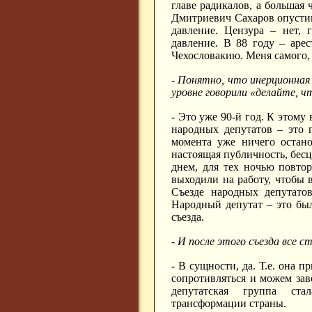
главе радикалов, а большая
Дмитриевич Сахаров опустив 
давление. Цензура – нет, 
давление. В 88 году – аре
Чехословакию. Меня самого,
- Понятно, что инерционная
уровне говорили «делайте, ч
- Это уже 90-й год. К этому
народных депутатов – это 
момента уже ничего остано
настоящая публичность, бесц
днем, для тех ночью повто
выходили на работу, чтобы 
Съезде народных депутато
Народный депутат – это был
съезда.
- И после этого съезда все 
- В сущности, да. Т.е. она 
сопротивляться и можем зав
депутатская группа ста
трансформации страны.