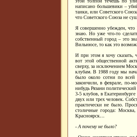
этой толпой течешь по ули
написано большевики – убий
танки, или Советского Союза
что Советского Союза не сущ
Я совершенно убежден, что Г
знаю. Но уже что-то сделат
собственный город – это зн
Вильнюсе, то как это возможн
И при этом я хочу сказать,
вот этой общественной акт
сверху, за исключением Мос
клубам. В 1988 году мы нача
было около сотни по всей 
закончили, в феврале, по-м
нибудь Рязани политический к
3-5 клубов, в Екатеринбурге
двух или трех человек. Собс
практически не было. Прос
столичные города: Москва,
Красноярск…
- А почему не было?