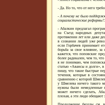
- Да. Но то, что от него треб
-
А почему не было поддержк
социалистические реформы?.
- Абалкин предлагал програ
на Съезд народных депута
протяжении лет или даже дес
в сознании людей уже рево
если Горбачев принимает ег
борьба за свое влияние, за 
кажется, что поповские пр
более радикален, чем то, что
я не понимаю, чем поповск
статью «Авансы и долги», в 
пишу, что такие быстрые п
течения, которые в состоя
сравнению с которой Шмелев
у Шмелева ничего такого м
нужны были немедленные п
может ничего сделать, Аб
плохая, а эти люди обещают 
Продолжение беседы см. 