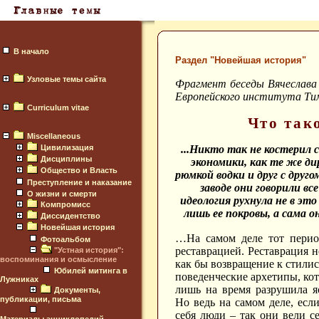
В начало
Раздел "Новейшая история"
Узловые темы сайта
Фрагмент беседы Вячеслава
Европейского института Тим
Curriculum vitae
Что так
Miscellaneous
Цивилизация
...Никто так не костерил 
Дисциплины
экономики, как те же ди
Общество и Власть
рюмкой водки и друг с друг
Преступление и наказание
заводе они говорили вс
О жизни и смерти
идеология рухнула не в эт
Компромисс
лишь ее покровы, а сама о
Диссидентство
Новейшая история
…На самом деле тот перио
Фотоальбом
реставрацией. Реставрация н
"Устная история":
воспоминания и осмысление
как бы возвращение к стилис
Юбилей митинга в
поведенческие архетипы, ко
Лужниках
лишь на время разрушила я
Документы,
публикации, письма
Но ведь на самом деле, есл
себя люди – так они вели се