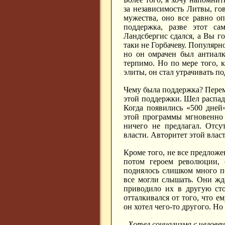
за независимость Литвы, го
мужества, оно все равно оп
поддержка, разве этот са
Ландсбергис сдался, а Вы г
таки не Горбачеву. Популярн
но он омрачен был антиалк
терпимо. Но по мере того, к
элиты, он стал утрачивать п
Чему была поддержка? Пере
этой поддержки. Шел распад 
Когда появились «500 дней
этой программы мгновенно 
ничего не предлагал. Отсу
власти. Авторитет этой власт
Кроме того, не все предложе
потом героем революции,
поднялось слишком много п
все могли слышать. Они жда
приводило их в другую сто
отталкивался от того, что 
он хотел чего-то другого. Но 
- Хотел социализма с челове