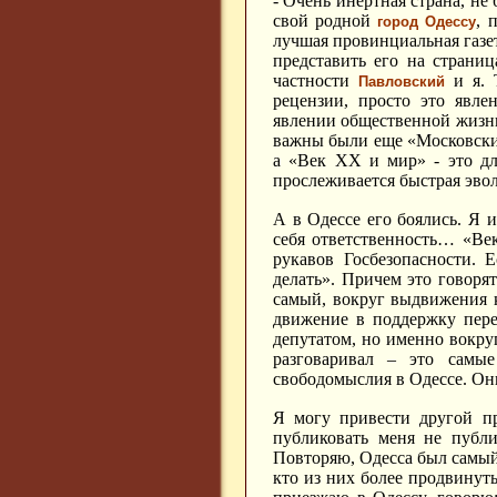
- Очень инертная страна, не 
свой родной
, 
город Одессу
лучшая провинциальная газе
представить его на страниц
частности
и я. 
Павловский
рецензии, просто это явле
явлении общественной жизн
важны были еще «Московские
а «Век ХХ и мир» - это дл
прослеживается быстрая эв
А в Одессе его боялись. Я и
себя ответственность… «Ве
рукавов Госбезопасности. 
делать». Причем это говорят
самый, вокруг выдвижения 
движение в поддержку пере
депутатом, но именно вокру
разговаривал – это самы
свободомыслия в Одессе. Они
Я могу привести другой пр
публиковать меня не публ
Повторяю, Одесса был самый
кто из них более продвину