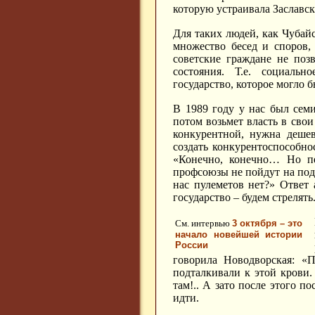
которую устраивала Заславск
Для таких людей, как Чубайс
множество бесед и споров,
советские граждане не поз
состояния. Т.е. социальн
государство, которое могло 
В 1989 году у нас был семи
потом возьмет власть в свои
конкурентной, нужна дешев
создать конкурентоспособнос
«Конечно, конечно… Но пе
профсоюзы не пойдут на подд
нас пулеметов нет?» Ответ
государство – будем стрелять
См. интервью
3 октября – это
начало новейшей истории
России
говорила Новодворская: «
подталкивали к этой крови.
там!.. А зато после этого 
идти.