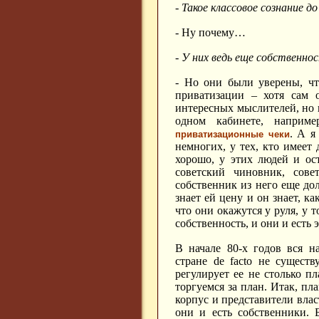
- Такое классовое сознание до
- Ну почему…
- У них ведь еще собственно
- Но они были уверены, чт
приватизации – хотя сам 
интересных мыслителей, но 
одном кабинете, наприм
. А я
приватизационные чеки
немногих, у тех, кто имеет
хорошо, у этих людей и ос
советский чиновник, сов
собственник из него еще дол
знает ей цену и он знает, к
что они окажутся у руля, у 
собственность, и они и есть
В начале 80-х годов вся н
стране
de
facto
не существ
регулирует ее не столько п
торгуемся за план. Итак, пл
корпус и представители влас
они и есть собственники. 