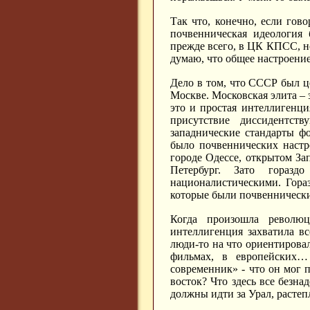
Так что, конечно, если гов
почвенническая идеология 
прежде всего, в ЦК КПСС, но
думаю, что общее настроени
Дело в том, что СССР был ц
Москве. Московская элита – э
это и простая интеллигенци
присутствие диссидентств
западнические стандарты ф
было почвеннических настр
городе Одессе, открытом Зап
Петербург. Зато гораз
националистическими. Гора
которые были почвеннически
Когда произошла революц
интеллигенция захватила вс
люди-то на что ориентировал
фильмах, в европейских…
современник» - что он мог
восток? Что здесь все безн
должны идти за Урал, растеп