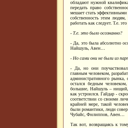
обладают нужной квалифика
передать право собственн
мешает стать эффективными 
собственность этим людям,
работать как следует. Т.е. э
- Т.е. это было осознанно?
- Да, это была абсолютно ос
Найшуль, Авен…
- Но сами они не были из п
- Да, но они поучаствова
главным человеком, разраб
административного рынка, 
остался бедным человеком,
большие, Найшуль – нищий,
как устроился. Гайдар - ск
соответствии со своими лич
крайней мере, такой челов
были романтики, люди соверш
Чубайс, Филиппов, Авен…
Так вот, возвращаясь к том