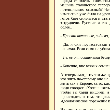
народа сломлены, сломлены 
машина сталинского террор
потенциально опасный? Чел
изменение уже было на уров
готов был смириться и стат
затруднено. Русские и так
более…
-
Просто активные, видимо, 
- Да, и они поучаствовали 
нанимал. Если сами не убивал
- Т.е. ее относительная бес
- Конечно, вне всяких сомн
А теперь смотрите, что же п
что жить по-старому оно не 
жить как в Европе, сыто, ка
люди говорят: «Хочешь жить к
чтобы вы были нищими, а 
происходит, о том, что до
Идеологическое поражение к
На самом деле разрушение 