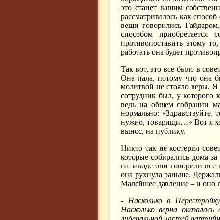
это станет вашим собственн
рассматривалось как способ
вещи говорились Гайдаром,
способом приобретается с
противопоставить этому то,
работать она будет противоп
Так вот, это все было в сов
Она пала, потому что она б
молитвой не стояло веры. Я 
сотрудник был, у которого 
ведь на общем собрании ма
нормально: «Здравствуйте, т
нужно, товарищи…» Вот я хоч
вынос, на публику.
Никто так не костерил сове
которые собирались дома за
на заводе они говорили все 
она рухнула раньше. Держали
Малейшее давление – и оно л
- Насколько в Перестройку
Насколько верна оказалась
либеральной частей партий