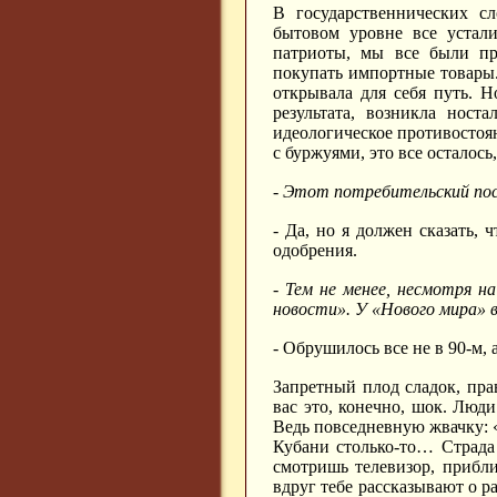
В государственнических с
бытовом уровне все устал
патриоты, мы все были пр
покупать импортные товары.
открывала для себя путь. 
результата, возникла ност
идеологическое противостоя
с буржуями, это все осталос
- Этот потребительский по
- Да, но я должен сказать,
одобрения.
- Тем не менее, несмотря н
новости». У «Нового мира» в
- Обрушилось все не в 90-м, а
Запретный плод сладок, прав
вас это, конечно, шок. Люди
Ведь повседневную жвачку: «
Кубани столько-то… Страда
смотришь телевизор, прибли
вдруг тебе рассказывают о р