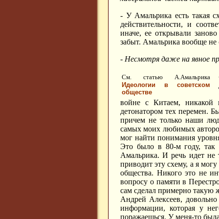
- У Амальрика есть такая с
действительности, и соотв
иначе, ее открывали заново
забыт. Амальрика вообще не
- Несмотря даже на явное п
См. статью А.Амальрика
Идеологии в советском
обществе
войне с Китаем, никакой 
детонатором тех перемен. Б
причем не только наши люд
самых моих любимых авторов
мог найти понимания уровня
Это было в 80-м году, так
Амальрика. И речь идет не
приводит эту схему, а я могу
общества. Никого это не ин
вопросу о памяти в Перестро
сам сделал примерно такую ж
Андрей Алексеев, довольно
информации, которая у нег
поражаешься. У меня-то была