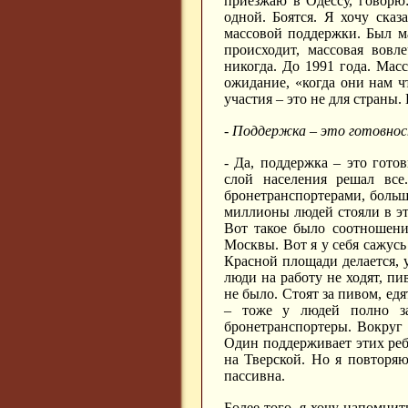
приезжаю в Одессу, говорю:
одной. Боятся. Я хочу ска
массовой поддержки. Был ма
происходит, массовая вовл
никогда. До 1991 года. Мас
ожидание, «когда они нам чт
участия – это не для страны.
- Поддержка – это готовно
- Да, поддержка – это гото
слой населения решал все
бронетранспортерами, больш
миллионы людей стояли в это
Вот такое было соотношени
Москвы. Вот я у себя сажусь 
Красной площади делается, у
люди на работу не ходят, пи
не было. Стоят за пивом, ед
– тоже у людей полно з
бронетранспортеры. Вокруг 
Один поддерживает этих ребя
на Тверской. Но я повторяю
пассивна.
Более того, я хочу напомни