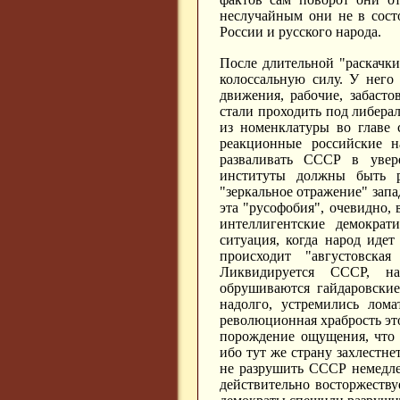
неслучайным они не в сост
России и русского народа.
После длительной "раскачки
колоссальную силу. У него
движения, рабочие, забаст
стали проходить под либера
из номенклатуры во главе 
реакционные российские н
разваливать СССР в увере
институты должны быть р
"зеркальное отражение" зап
эта "русофобия", очевидно, 
интеллигентские демократ
ситуация, когда народ идет
происходит "августовска
Ликвидируется СССР, на
обрушиваются гайдаровские
надолго, устремились лома
революционная храбрость это
порождение ощущения, что 
ибо тут же страну захлестнет
не разрушить СССР немедлен
действительно восторжеству