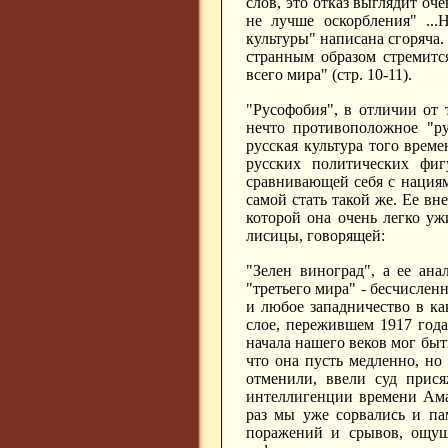
слов, это отказ выглядит оч
не лучше оскорбления" ...
культуры" написана сгоряча.
странным образом стремится
всего мира" (стр. 10-11).
"Русофобия", в отличии от 
нечто противоположное "ру
русская культура того врем
русских политических фиг
сравнивающей себя с нациям
самой стать такой же. Ее вн
которой она очень легко уж
лисицы, говорящей:
"Зелен виноград", а ее ана
"третьего мира" - бесчисленн
и любое западничество в ка
слое, пережившем 1917 года
начала нашего веков мог быт
что она пусть медленно, но
отменили, ввели суд прися
интеллигенции времени Ама
раз мы уже сорвались и па
поражений и срывов, ощуще