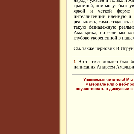
народ - ужасен и только и жд
границей, они могут быть ув
яркой и четкой форме в
интеллигенции идейную и п
реальность, сама создавать 
такую безнадежную реально
Амальрика, но если мы хот
глубоко укорененной в наше
См. также черновик В.Игру
Этот текст должен был бы
1
написания Андреем Амальрик
Уважаемые читатели! Мы 
материале или о веб-пр
поучаствовать в дискуссии с