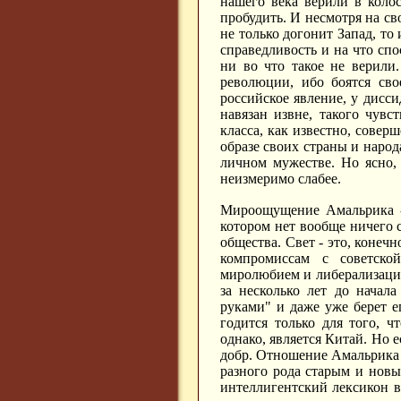
нашего века верили в коло
пробудить. И несмотря на сво
не только догонит Запад, то 
справедливость и на что с
ни во что такое не верили
революции, ибо боятся сво
российское явление, у дисс
навязан извне, такого чувс
класса, как известно, соверш
образе своих страны и народ
личном мужестве. Но ясно,
неизмеримо слабее.
Мироощущение Амальрика -
котором нет вообще ничего с
общества. Свет - это, конечн
компромиссам с советск
миролюбием и либерализаци
за несколько лет до начал
руками" и даже уже берет е
годится только для того, 
однако, является Китай. Но е
добр. Отношение Амальрика 
разного рода старым и новы
интеллигентский лексикон в