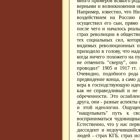
много примеров всякого род
верными и возникновения ощу
Например, известно, что Н
воздействием на Россию 
осуществил его сын, прямо
после чего и началось реал
страх революции в обществ
тех социальных сил, кото
видимых революционных по
приходило в голову, что над
когда ничего похожего на п
не отменить "сверху", оно
проводил" 1905 и 1917 гг.
Очевидно, подобного рода 
предвидение конца, а само д
вера в господствующую идео
как не справедливый и не 
обреченности. Это ослаблен
друга, они - разные аспекты 
и этой идеологии. Ощущен
"нащупывать" путь к сво
восприниматься чудовищным
Естественно, что у нас пе
диссидент и недоучившийся
людей - страх КГБ, страх и