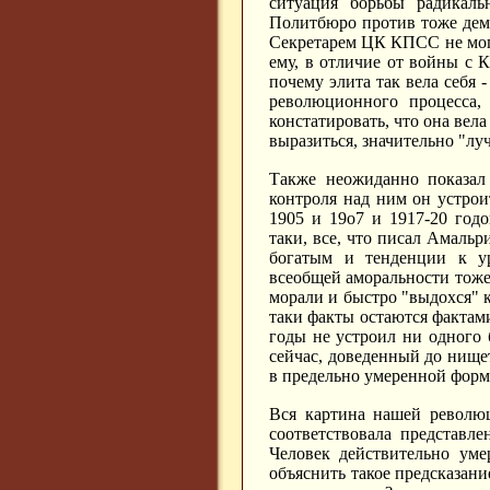
ситуация борьбы радикаль
Политбюро против тоже демо
Секретарем ЦК КПСС не могл
ему, в отличие от войны с 
почему элита так вела себя 
революционного процесса,
констатировать, что она вела
выразиться, значительно "лу
Также неожиданно показал 
контроля над ним он устро
1905 и 19о7 и 1917-20 годо
таки, все, что писал Амальр
богатым и тенденции к ур
всеобщей аморальности тоже,
морали и быстро "выдохся" ка
таки факты остаются фактам
годы не устроил ни одного 
сейчас, доведенный до нище
в предельно умеренной форм
Вся картина нашей револю
соответствовала представл
Человек действительно уме
объяснить такое предсказан