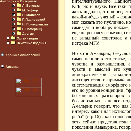
интеллектуального. Написа
Амальрик в Интернете
Л. Богораз
КГБ, но и науке. Все-таки 
М. Гефтер
жить недолго, что конец ег
Н. Моисеев
какой-нибудь ученый - соци
Г. Павловский
мог сказать это публично, но
Н. Полторацкий
самиздат и вообще, похоже,
Г. Померанц
еще не решался серьезно, си
Другие
не западный советолог, а
Организации
истфака МГУ.
Печатные издания
Но хотя Амальрик, безусло
Хроника обновлений
самое ценное в его статье, 
чувства и размышления, а
Архивы
чувств и мыслей его куль
демократической западни
диссидентство и примыкавше
систематизация аморфного 
его до уровня концепции, "ф
бесконечных разговоров 
бессистемных, как все по
Амальрик говорит, что для 
интерес, какой для ихтиоло
рыба" (стр.16) - как голос 
хотя сейчас представители
поколения Амальрика, говор