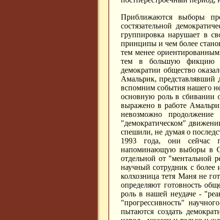
Приближаются выборы пре
состязательной демократич
группировка нарушает в св
принципы и чем более станов
тем менее ориентированным
тем в большую фикцию п
демократии общество оказал
Амальрик, представлявший 
вспомним события нашего не
основную роль в сбивании о
выражено в работе Амальрик
невозможно продолжение 
"демократическом" движени
спешили, не думая о последс
1993 года, они сейчас 
напоминающую выборы в ССС
отдельной от "ментальной р
научный сотрудник с более 
колхозница тетя Маня не го
определяют готовность общ
роль в нашей неудаче - "ре
"прогрессивность" научног
пытаются создать демократ