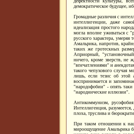
дефектности культуры, вс
демократическое будущее, иб
Громадные различия с интел
интеллигенции, даже самой
идеализация простого народ
могла вполне уживаться с "
русского характера, умеряя
Амальрика, напротив, крайн
таких же гротескных разме
Априорный, "установочный"
ничего, кроме зверств, не 
"впечатлениями" и анекдотами
такого чепухового случая м
лишь, если тезис об этой
воспринимается и запоминае
"народофобии" - опять таки
"народнические иллюзии".
Антикоммунизм, русофобия 
Интеллигенция, разумеется, 
плоха, труслива и бюрократи
При таком отношении к нац
мироощущение Амальрика бы