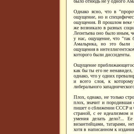
было отнюдь не у одного Ам
Однако ясно, что в "проро
ощущение, но и специфическ
ощущения. В прошлом веке ч
же возникало в разных соци
Леонтьева оно было иным, ч
у нас, ощущение, что "так 
Амальрика, но это были 
ощущения в интеллигентском
которого были диссиденты.
Ощущение приближающегося 
как бы ты его не ненавидел, 
однако, что у одних превалир
и всего слоя, к которому
либерального западнического
Плох, однако, не только стр
плох, значит и породившая 
пишет о сближении СССР и С
страной, с ее идеализмом и
умения делать дело?... Ее
византийцами, татарами, н
хотя в написанном к издани