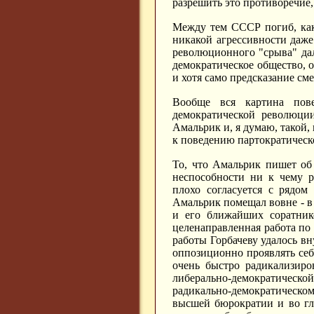
разрешить это противоречие
Между тем СССР погиб, как
никакой агрессивности даже
революционного "срыва" да
демократическое общество, о
и хотя само предсказание см
Вообще вся картина пов
демократической революци
Амальрик и, я думаю, такой,
к поведению партократическ
То, что Амальрик пишет об 
неспособности ни к чему р
плохо согласуется с рядом
Амальрик помещал вовне - в
и его ближайших соратнико
целенаправленная работа по 
работы Горбачеву удалось вну
оппозиционно проявлять себ
очень быстро радикализиро
либерально-демократическ
радикально-демократическ
высшей бюрократии и во гл