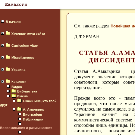
В начало
См. также раздел
Новейшая и
Узловые темы сайта
Д.ФУРМАН
Curriculum vitae
СТАТЬЯ А.АМ
Miscellaneous
ДИССИДЕН
Украина
Статья А.Амальрика - ц
документ, значение котор
советологи, которые сове
Каталоги
Видео
переиздании.
Библиотека
Имена
Прежде всего это - памя
Скажи мне, кто твой
предвидел, что после мыта
друг
случилось на самом деле, в 
А. Амальрик
"красивой жизни" на З
Биография
коммунистической системе 
Публикации
способны лишь единицы. Но 
Воспоминания и размышления
личностного, психолог