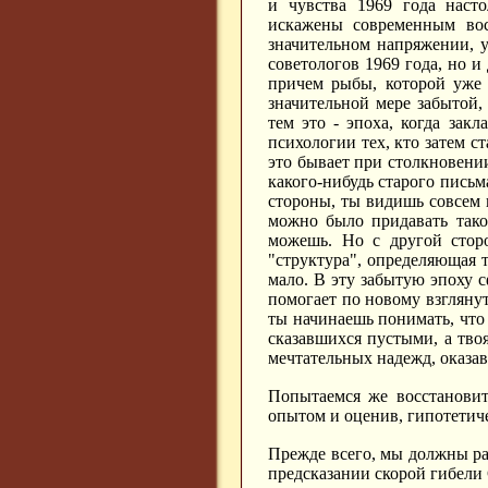
и чувства 1969 года наст
искажены современным вос
значительном напряжении, у
советологов 1969 года, но и
причем рыбы, которой уже 
значительной мере забытой,
тем это - эпоха, когда зак
психологии тех, кто затем с
это бывает при столкновени
какого-нибудь старого письм
стороны, ты видишь совсем 
можно было придавать тако
можешь. Но с другой сторо
"структура", определяющая т
мало. В эту забытую эпоху с
помогает по новому взглянуть
ты начинаешь понимать, что 
сказавшихся пустыми, а тво
мечтательных надежд, оказа
Попытаемся же восстанови
опытом и оценив, гипотетич
Прежде всего, мы должны ра
предсказании скорой гибели