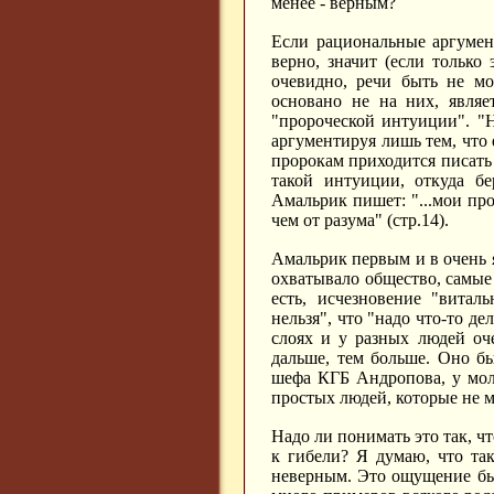
менее - верным?
Если рациональные аргумент
верно, значит (если только
очевидно, речи быть не мо
основано не на них, являе
"пророческой интуиции". "
аргументируя лишь тем, что 
пророкам приходится писать 
такой интуиции, откуда б
Амальрик пишет: "...мои про
чем от разума" (стр.14).
Амальрик первым и в очень 
охватывало общество, самые 
есть, исчезновение "витал
нельзя", что "надо что-то де
слоях и у разных людей оч
дальше, тем больше. Оно б
шефа КГБ Андропова, у мол
простых людей, которые не м
Надо ли понимать это так, ч
к гибели? Я думаю, что та
неверным. Это ощущение был