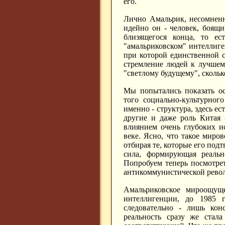
его.
Лично Амальрик, несомненн
идейно он - человек, боящи
близящегося конца, то ес
"амальриковском" интеллиг
при которой единственной с
стремление людей к лучшем
"светлому будущему", скольк
Мы попытались показать ос
того социально-культурног
именно - структура, здесь е
другие и даже роль Китая 
влиянием очень глубоких и
веке. Ясно, что такое миро
отбирая те, которые его подт
сила, формирующая реальн
Попробуем теперь посмотрет
антикоммунистической рево
Амальриковское мироощуще
интеллигенции, до 1985 
следовательно - лишь кон
реальность сразу же стал