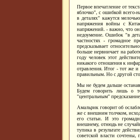
Первое впечатление от текст
яблочко", с ошибкой всего-
в деталях" кажутся мелочь
напряжения войны с Кита
напряжений. - важно, что он
недоумение. Ошибок "в дет
частностях - громадное пр
предсказывает относительно
больше нервничает на работ
году человек этот действит
никакого отношения к инфар
отравления. Итог - тот же и
правильным. Но с другой ст
Мы не будем дальше остана
Будем говорить лишь о то
"центральным" предсказание
Амальрик говорит об ослабл
же с внешним толчком, исхо
его статьи. И это громадн
внешнему, отнюдь не случай
тупика в результате действ
советской власти сочтены, 