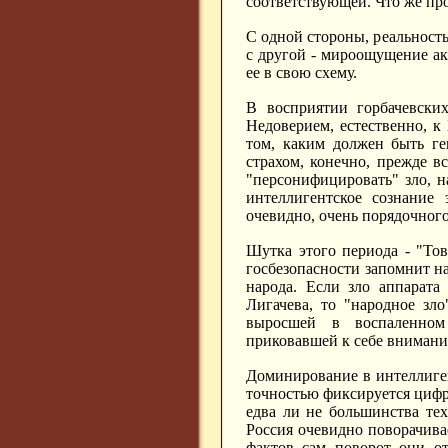
соответствующей. Что же пр
С одной стороны, реальност
с другой - мироощущение акт
ее в свою схему.
В восприятии горбачевских
Недоверием, естественно, к
том, каким должен быть ге
страхом, конечно, прежде в
"персонифицировать" зло, н
интеллигентское сознание 
очевидно, очень порядочного,
Шутка этого периода - "Тов
госбезопасности запомнит на
народа. Если зло аппарата
Лигачева, то "народное зло
выросшей в воспаленном
приковавшей к себе внимани
Доминирование в интеллиген
точностью фиксируется цифр
едва ли не большинства тех
Россия очевидно поворачива
фактов сам поворот они от