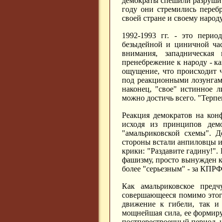
демократы спешили разрушит
году они стремились перебр
своей стране и своему народу
1992-1993 гг. - это перио
безыдейной и циничной час
внимания, западническая 
пренебрежение к народу - ка
ощущение, что происходит ч
под реакционными лозунгами
наконец, "свое" истинное л
можно достичь всего. "Терпен
Реакция демократов на кон
исходя из принципов демо
"амальриковской схемы". Д
стороны встали анпиловцы и
крики: "Раздавите гадину!"
фашизму, просто вынужден к
более "серьезным" - за КПРФ
Как амальриковское предч
совершающееся помимо этого 
движение к гибели, так и 
мощнейшая сила, ее формиру
постперестроечный период, н