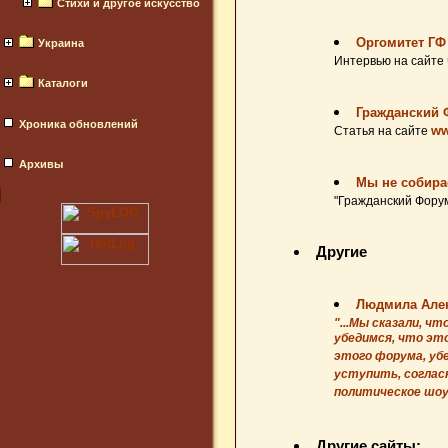
Стихи и другое искусство
Оргомитет ГФ
Украина
Интервью на сайте
Каталоги
Гражданский 
Хроника обновлений
ww
Статья на сайте
Архивы
Мы не собира
"Гражданский Форум"
Другие
Людмила Алек
"...Мы сказали, ч
убедимся, что эт
этого форума, уб
уступить, согласн
политическое шоу,
Другие сайты: