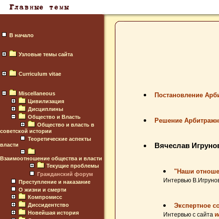
В начало
Узловые темы сайта
Curriculum vitae
Miscellaneous
Постановление Арбит
Цивилизация
Дисциплины
Общество и Власть
Решение Арбитражно
Общество и власть в
советской истории
Теоретические аспекты
власти
Вячеслав Игруно
Взаимоотношение общества и власти
Текущие проблемы
"Наши отноше
Гражданский форум
Интервью В.Игрунова
Преступление и наказание
О жизни и смерти
Компромисс
Диссидентство
Экспертное с
Новейшая история
w
Интервью с сайта