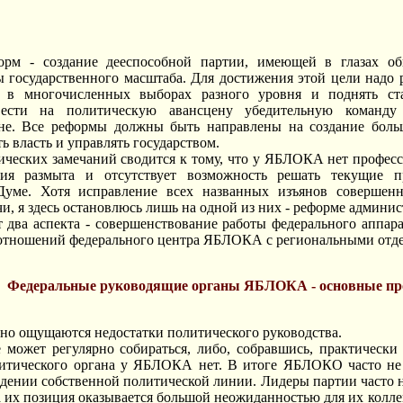
орм - создание дееспособной партии, имеющей в глазах об
 государственного масштаба. Для достижения этой цели надо р
в в многочисленных выборах разного уровня и поднять ст
вести на политическую авансцену убедительную команд
не. Все реформы должны быть направлены на создание боль
ь власть и управлять государством.
ческих замечаний сводится к тому, что у ЯБЛОКА нет професс
огия размыта и отсутствует возможность решать текущие 
Думе. Хотя исправление всех названных изъянов совершен
чи, я здесь остановлюсь лишь на одной из них - реформе админи
т два аспекта - совершенствование работы федерального аппа
отношений федерального центра ЯБЛОКА с региональными отд
Федеральные руководящие органы ЯБЛОКА - основные п
но ощущаются недостатки политического руководства.
 может регулярно собираться, либо, собравшись, практически
итического органа у ЯБЛОКА нет. В итоге ЯБЛОКО часто не 
едении собственной политической линии. Лидеры партии часто
а их позиция оказывается большой неожиданностью для их коллег