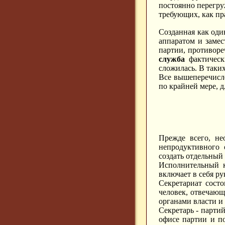
постоянно перегру
требующих, как пр
Созданная как оди
аппаратом и замес
партии, противоре
служба
фактически
сложилась. В таки
Все вышеперечисл
по крайней мере, д
Прежде всего, не
непродуктивного 
создать отдельный
Исполнительный к
включает в себя р
Секретариат сост
человек, отвечающ
органами власти и 
Секретарь - парти
офисе партии и п