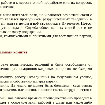
 работе и к недостаточной проработке многих вопросов,
свещения.
е выполняет этой роли, но и работает без всякой связи с
асто является проводником разрушительных тенденций в
 аппарата в целом и
вэб-страничка
в Интернете.
Пресс-
узкие задачи. Служба общественных связей так и не
ызывает массу подозрений.
и, комплексными и понятными для всех членов партии,
тельный комитет
товке политических решений и была освобождена от
ения организационно-кадровых вопросов необходимо
ционную работу Объединения на федеральном уровне,
миссии и собственно аппарат партии.
ения. Их число не может быть большим - семь-девять
ительство, идеологию, внешние связи, сотрудничество с
ной. Свое рабочее время он преимущественно проводит в
удет в основном занят работой в Думе или каком-либо