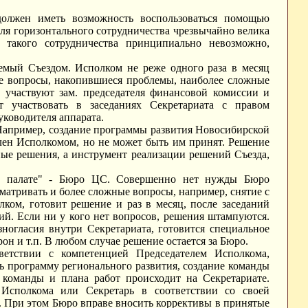
олжен иметь возможность воспользоваться помощью
для горизонтального сотрудничества чрезвычайно велика
 такого сотрудничества принципиально невозможно,
емый Съездом. Исполком не реже одного раза в месяц
ие вопросы, накопившиеся проблемы, наиболее сложные
 участвуют зам. председателя финансовой комиссии и
т участвовать в заседаниях Секретариата с правом
уководителя аппарата.
Например, создание программы развития Новосибирской
влен Исполкомом, но не может быть им принят. Решение
ые решения, а инструмент реализации решений Съезда,
й палате" - Бюро ЦС. Совершенно нет нужды Бюро
матривать и более сложные вопросы, например, снятие с
ком, готовит решение и раз в месяц, после заседаний
ий. Если ни у кого нет вопросов, решения штампуются.
ногласия внутри Секретариата, готовится специальное
н и т.п. В любом случае решение остается за Бюро.
ветствии с компетенцией Председателем Исполкома,
ть программу регионального развития, создание команды
 команды и плана работ происходит на Секретариате.
 Исполкома или Секретарь в соответствии со своей
. При этом Бюро вправе вносить коррективы в принятые