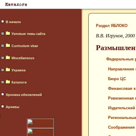
В начало
Раздел ЯБЛОКО
Узловые темы сайта
В.В. Игрунов, 2000 
Размышлени
Curriculum vitae
Miscellaneous
Федеральные 
Направления 
Украина
Бюро ЦС
Каталоги
Финансовая 
Хроника обновлений
Ревизионная 
Архивы
Издательский
Региональные
Соображения 