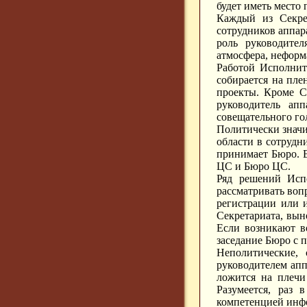
будет иметь место 
Каждый из Секре
сотрудников аппар
роль руководител
атмосфера, неформ
Работой Исполнит
собирается на пле
проекты. Кроме С
руководитель ап
совещательного го
Политически знач
области в сотрудн
принимает Бюро. 
ЦС и Бюро ЦС.
Ряд решений Исп
рассматривать воп
регистрации или и
Секретариата, вын
Если возникают во
заседание Бюро с 
Неполитические,
руководителем апп
ложится на плечи
Разумеется, раз 
компетенцией инфо