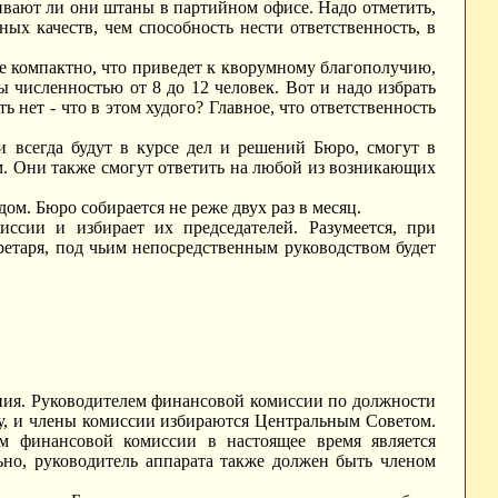
ивают ли они штаны в партийном офисе. Надо отметить,
ых качеств, чем способность нести ответственность, в
е компактно, что приведет к кворумному благополучию,
 численностью от 8 до 12 человек. Вот и надо избрать
ь нет - что в этом худого? Главное, что ответственность
и всегда будут в курсе дел и решений Бюро, смогут в
м. Они также смогут ответить на любой из возникающих
м. Бюро собирается не реже двух раз в месяц.
ссии и избирает их председателей. Разумеется, при
етаря, под чьим непосредственным руководством будет
ния. Руководителем финансовой комиссии по должности
ту, и члены комиссии избираются Центральным Советом.
м финансовой комиссии в настоящее время является
ьно, руководитель аппарата также должен быть членом