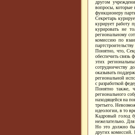
другом учреждени
вопросы, которые 
функционеру парти
Секретарь куриру
курирует работу 
курировать не то
региональному сот
комиссию по взаи
партстроительству
Понятно, что, Се
обеспечить связь 
этих региональны
сотрудничеству д
оказывать поддерж
региональной испо
с разработкой фе
Понятно также, ч
регионального соб
находящейся на по
третьего. Невозмо
идеологии, в то в
Кадровый голод б
нежелательно. Для
Но это должно бы
других комиссий. 