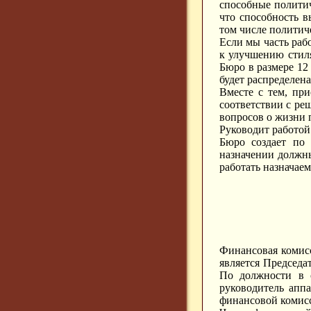
способные политич
что способность в
том числе политич
Если мы часть раб
к улучшению стиля
Бюро в размере 12 
будет распределена
Вместе с тем, пр
соответствии с ре
вопросов о жизни 
Руководит работой
Бюро создает по 
назначении должн
работать назначае
Финансовая комисс
является Председа
По должности в с
руководитель аппа
финансовой комис