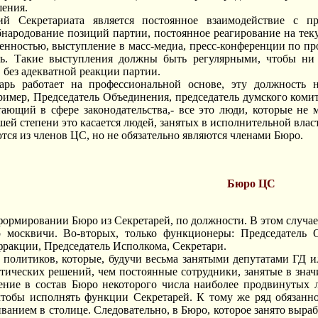
шения.
й Секретариата является постоянное взаимодействие с п
народование позиций партии, постоянное реагирование на теку
енностью, выступление в масс-медиа, пресс-конференции по пр
ть. Такие выступления должны быть регулярными, чтобы ни 
 без адекватной реакции партии.
арь работает на профессиональной основе, эту должность 
ример, Председатель Объединения, председатель думского комите
тающий в сфере законодательства,- все это люди, которые н
шей степени это касается людей, занятых в исполнительной влас
тся из членов ЦС, но не обязательно являются членами Бюро.
Бюро ЦС
формировании Бюро из Секретарей, по должности. В этом случае
о москвичи. Во-вторых, только функционеры: Председатель О
фракции, Председатель Исполкома, Секретари.
 политиков, которые, будучи весьма занятыми депутатами ГД 
тических решений, чем постоянные сотрудники, занятые в зна
ение в состав Бюро некоторого числа наиболее продвинутых 
чтобы исполнять функции Секретарей. К тому же ряд обязанно
анием в столице. Следовательно, в Бюро, которое занято выра