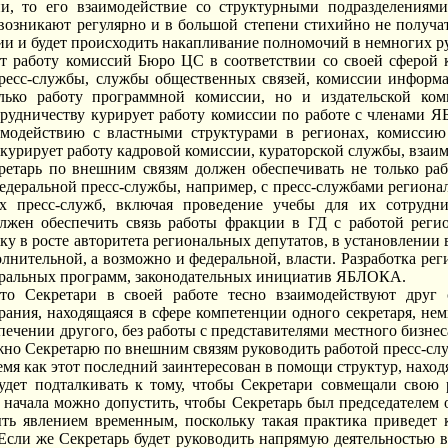
и, то его взаимодействие со структурными подразделения
возникают регулярно и в большой степени стихийно не получат
и и будет происходить накапливание полномочий в немногих р
ет работу комиссий Бюро ЦС в соответствии со своей сферой
пресс-службы, службы общественных связей, комиссии информ
лько работу программной комиссии, но и издательской ко
рудничеству курирует работу комиссии по работе с членами Я
модействию с властными структурами в регионах, комиссию 
 курирует работу кадровой комиссии, кураторской службы, взаи
кретарь по внешним связям должен обеспечивать не только ра
федеральной пресс-службы, например, с пресс-службами регион
х пресс-служб, включая проведение учебы для их сотрудни
олжен обеспечить связь работы фракции в ГД с работой рег
ку в росте авторитета региональных депутатов, в установлени
лнительной, а возможно и федеральной, власти. Разработка ре
деральных программ, законодательных инициатив ЯБЛОКА.
то Секретари в своей работе тесно взаимодействуют друг с
рания, находящаяся в сфере компетенции одного секретаря, не
печении другого, без работы с представителями местного бизнес
жно Секретарю по внешним связям руководить работой пресс-слу
ремя как этот последний заинтересован в помощи структур, наход
удет подталкивать к тому, чтобы Секретари совмещали свою 
 начала можно допустить, чтобы Секретарь был председателем 
ть явлением временным, поскольку такая практика приведет
Если же Секретарь будет руководить напрямую деятельностью в