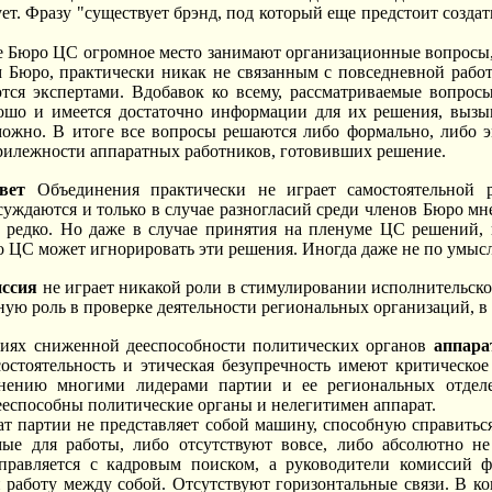
ует. Фразу "существует брэнд, под который еще предстоит созда
е Бюро ЦС огромное место занимают организационные вопросы,
 Бюро, практически никак не связанным с повседневной работ
тся экспертами. Вдобавок ко всему, рассматриваемые вопросы
ошо и имеется достаточно информации для их решения, вызыв
можно. В итоге все вопросы решаются либо формально, либо э
рилежности аппаратных работников, готовивших решение.
вет
Объединения практически не играет самостоятельной 
суждаются и только в случае разногласий среди членов Бюро мне
о редко. Но даже в случае принятия на пленуме ЦС решений,
ЦС может игнорировать эти решения. Иногда даже не по умыслу
иссия
не играет никакой роли в стимулировании исполнительско
ную роль в проверке деятельности региональных организаций, в
виях сниженной дееспособности политических органов
аппара
остоятельность и этическая безупречность имеют критическое
нению многими лидерами партии и ее региональных отделе
еспособны политические органы и нелегитимен аппарат.
ат партии не представляет собой машину, способную справить
мые для работы, либо отсутствуют вовсе, либо абсолютно не
справляется с кадровым поиском, а руководители комиссий 
работу между собой. Отсутствуют горизонтальные связи. В кон