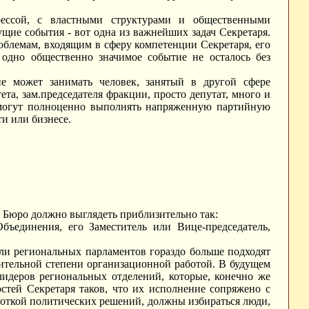
рессой, с властными структурами и общественными
щие события - вот одна из важнейших задач Секретаря.
облемам, входящим в сферу компетенции Секретаря, его
одно общественно значимое событие не осталось без
не может занимать человек, занятый в другой сфере
та, зам.председателя фракции, просто депутат, много и
е могут полноценно выполнять напряженную партийную
ти или бизнесе.
 Бюро должно выглядеть приблизительно так:
бъединения, его Заместитель или Вице-председатель,
или региональных парламентов гораздо больше подходят
чительной степени организационной работой. В будущем
лидеров региональных отделений, которые, конечно же
стей Секретаря таков, что их исполнение сопряжено с
боткой политических решений, должны избираться люди,