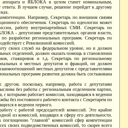
ми аппарата и ЯБЛОКА в целом станет номинальным,
 ответа. В лучшем случае, решение перейдет к другому
уках.
 компетенции. Например, Секретарь по внешним связям
ационного обеспечения. Секретарь по идеологии может
миссии, работу внутрипартийных СМИ. Секретарь по
БЛОКА - депутатами представительных органов власти,
по разработке региональных программ. Секретарь по
модействует с Ревизионной комиссией.
боту своих служб на федеральном уровне, но и должен
альных отделений, должен оказать помощь в становлении
ков, стажировок и т.д. Секретарь по региональному
иональных и местных депутатов и фракций, он должен
и взаимоотношений местных депутатов с представителями
гиональных программ развития должна быть состыкована
 другом, поскольку, например, работа с депутатами
мыслима без работы с региональным отделением партии,
а, с которыми работает комиссия, находящаяся в ведении
жбы без постоянного рабочего контакта с Секретарем по
ящихся в ведении первого.
работу с работой председателей комиссий. Это крайне
одной из комиссий, входящих в сферу его деятельности.
 к поглощению "главной" комиссией сфер компетенции
сех своих подведомственных комиссий, то скорее всего