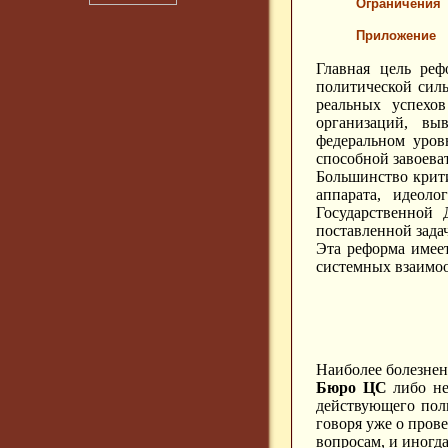
Ограничения
Приложение
Главная цель реф
политической силы
реальных успехо
организаций, вы
федеральном уров
способной завоеват
Большинство крити
аппарата, идеол
Государственной 
поставленной зада
Эта реформа имее
системных взаимо
Наиболее болезнен
Бюро ЦС
либо не
действующего пол
говоря уже о пров
вопросам, и иногд