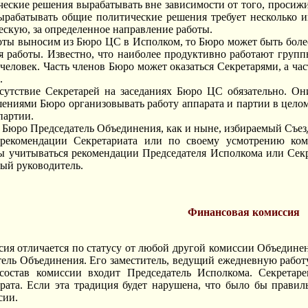
еские решения вырабатывать вне зависимости от того, просиж
ырабатывать общие политические решения требует несколько ин
ескую, за определенное направление работы.
оты выносим из Бюро ЦС в Исполком, то Бюро может быть боле
 работы. Известно, что наиболее продуктивно работают группы
человек. Часть членов Бюро может оказаться Секретарями, а част
.
исутствие Секретарей на заседаниях Бюро ЦС обязательно. Он
шениями Бюро организовывать работу аппарата и партии в цело
партии.
 Бюро Председатель Объединения, как и ныне, избираемый Съездо
рекомендации Секретариата или по своему усмотрению коми
ы учитываться рекомендации Председателя Исполкома или Секр
мый руководитель.
Финансовая комиссия
ия отличается по статусу от любой другой комиссии Объедине
тель Объединения. Его заместитель, ведущий ежедневную рабо
остав комиссии входит Председатель Исполкома. Секретаре
рата. Если эта традиция будет нарушена, что было бы правил
сии.