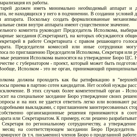
парализация их работы.
тарей должен иметь минимально необходимый аппарат и д
ата, не находящихся у него в подчинении. В создании условий 
я аппарата. Поскольку создать формализованные механизмы
альные связи внутри аппарата имеют существенное значение.
ельного комитета руководит Председатель Исполкома, выбира
нарные заседания (Секретариат), на которых обсуждаются общ
екретарей в работе Секретариата с правом решающего голоса
парата. Председатели комиссий или иные сотрудники могу
лоса по приглашению Председателя Исполкома, Секретаря или р
имые решения Исполкома выносятся на утверждение Бюро ЦС. 
ичестве с губернатором - проект, который может быть подгото
Вообще, Исполком - это не орган, принимающий принципиальн
олкома должны проходить как бы ратификацию в "верхне
росы приема в партию сотен кандидатов. Нет особой нужды расс
сключение. В этих случаях более компетентный орган - Испол
осит на специальное заседание Бюро утверждение своих решен
просы и на них не удается ответить легко или возникают раз
подробными выкладками, с приглашением заинтересованных сторо
 собственно организационные решения принимаются в соот
арата или Секретариатом. К примеру, если решено разрабатыва
 Секретаря по региональному сотрудничеству, а утверждение
в месяц на соответствующем заседании Бюро Председатель
рмируют (в т.ч. письменно) членов Бюро о проделанной работе