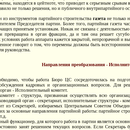
жены, находятся в цейтноте, что приводит к серьезным срывам в
авило не только решения, но и публичного внутрипартийного о
н из инструментов партийного строительства
газета
не только н
тителем Председателя партии. Более того, партийная газета ч
чащих принятым установкам. Никак не связана с деятельностью
 превращена в орган фракции, да и там она решает сугубо 
х условиях работа аппарата кажется закрытой, непрозрачной и в
енное говорит о том, что перемены должны быть всесторонним
ля руководства.
Направления преобразования - Исполни
обходимо, чтобы работа Бюро ЦС сосредоточилась на подго
обсуждения кадровых и организационных вопросов. Для реш
 орган - Исполнительный комитет.
омитет - структура, призванная осуществлять всю организа
уководящий орган - секретариат, исполнительные структуры - ко
оит из Секретарей, избираемых Центральным Советом Объедин
их за основные направления партийной работы: партийное стро
т.д.
йный функционер, для которого работа в партии является основ
остоянно занят решением текущих вопросов. Если Секретарь б