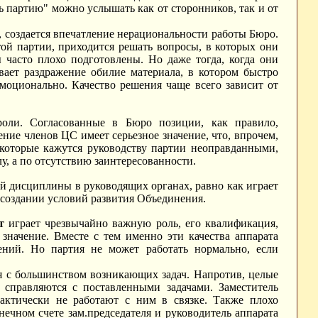
ть партию" можно услышать как от сторонников, так и от
 создается впечатление нерациональности работы Бюро.
ой партии, приходится решать вопросы, в которых они
 часто плохо подготовлены. Но даже тогда, когда они
ает раздражение обилие материала, в котором быстро
моционально. Качество решения чаще всего зависит от
роли. Согласованные в Бюро позиции, как правило,
ние членов ЦС имеет серьезное значение, что, впрочем,
 которые кажутся руководству партии неоправданными,
, а по отсутствию заинтересованности.
й дисциплины в руководящих органах, равно как играет
 создании условий развития Объединения.
т
играет чрезвычайно важную роль, его квалификация,
 значение. Вместе с тем именно эти качества аппарата
ний. Но партия не может работать нормально, если
ся с большинством возникающих задач. Напротив, целые
 справляются с поставленными задачами. Заместитель
фактически не работают с ним в связке. Также плохо
ечном счете зам.председателя и руководитель аппарата