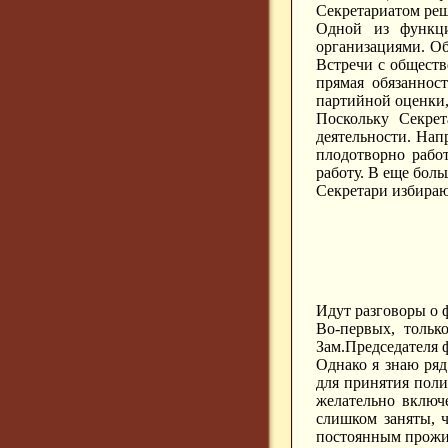
Секретариатом ре
Одной из функци
организациями. Об
Встречи с обществ
прямая обязаннос
партийной оценки,
Поскольку Секрет
деятельности. Нап
плодотворно рабо
работу. В еще боль
Секретари избираю
Идут разговоры о 
Во-первых, тольк
Зам.Председателя 
Однако я знаю ряд
для принятия поли
желательно включ
слишком заняты, 
постоянным прожив