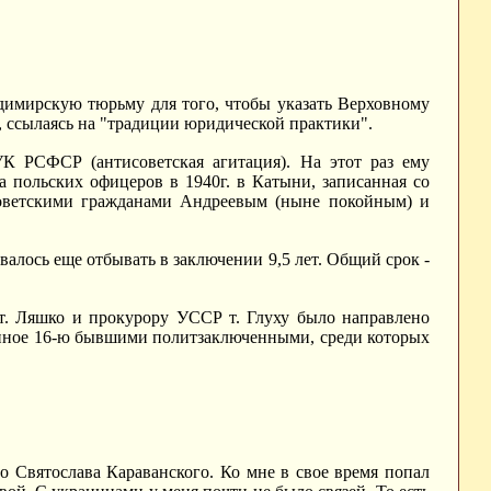
ладимирскую тюрьму для того, чтобы указать Верховному
о, ссылаясь на "традиции юридической практики".
УК РСФСР (антисоветская агитация). На этот раз ему
а польских офицеров в 1940г. в Катыни, записанная со
советскими гражданами Андреевым (ныне покойным) и
алось еще отбывать в заключении 9,5 лет. Общий срок -
т. Ляшко и прокурору УССР т. Глуху было направлено
анное 16-ю бывшими политзаключенными, среди которых
 Святослава Караванского. Ко мне в свое время попал