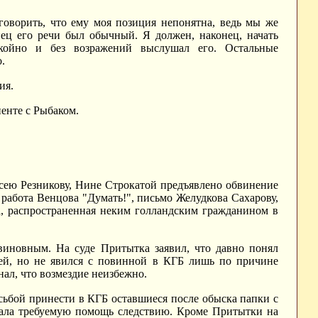
говорить, что ему моя позиция непонятна, ведь мы же
ец его речи был обычный. Я должен, наконец, начать
окойно и без возражений выслушал его. Остальные
.
ия.
енте с Рыбаком.
сею Резникову, Нине Строкатой предъявлено обвинение
 работа Венцова "Думать!", письмо Желудкова Сахарову,
а, распространенная неким голландским гражданином в
виновным. На суде Притытка заявил, что давно понял
зей, но не явился с повинной в КГБ лишь по причине
нал, что возмездие неизбежно.
осьбой принести в КГБ оставшиеся после обыска папки с
азала требуемую помощь следствию. Кроме Притытки на