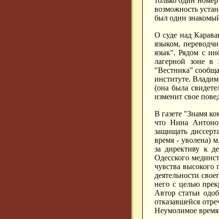
только один номер
возможность устан
был один знакомый
О суде над Карав
языком, переводчи
язык". Рядом с ин
лагерной зоне в 
"Вестника" сообща
институте. Владим
(она была свидете
изменит свое пове
В газете "Знамя ко
что Нина Антонов
защищать диссерт
время - уволена)
за директиву к д
Одесского мединст
чувства высокого 
деятельности свое
него с целью прек
Автор статьи одо
отказавшейся отреч
Неумолимое время 