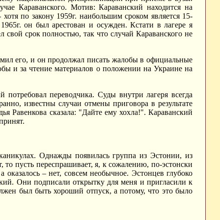
чае Караванского. Мотив: Караванский находится на
- хотя по закону 1959г. наибольшим сроком является 15-
 1965г. он был арестован и осужден. Кстати в лагере я
л свой срок полностью, так что случай Караванского не
омил его, и он продолжал писать жалобы в официальные
лобы и за чтение материалов о положении на Украине на
й потребовал переводчика. Суды внутри лагеря всегда
транно, известны случаи отмены приговора в результате
дья Равенкова сказала: "Дайте ему хохла!". Караванский
принят.
 каникулах. Однажды появилась группа из Эстонии, из
т, то пусть переспрашивает, я, к сожалению, по-эстонски
 а оказалось – нет, совсем необычное. Эстонцев глубоко
ский. Они подписали открытку для меня и пригласили к
должен был быть хороший отпуск, а потому, что это было