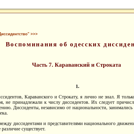
Диссидентство" >>>
Воспоминания об одесских диссиде
Часть 7. Караванский и Строката
1.
ссидентов, Караванского и Строкату, я лично не знал. Я тольк
ря, не принадлежали к числу диссидентов. Их следует причис
нию. Диссиденты, независимо от национальности, занимались 
ека.
ежду диссидентами и представителями национального движения
е различие существует.