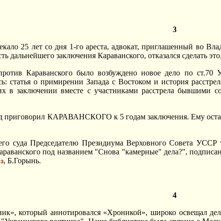
3
стекало 25 лет со дня 1-го ареста, адвокат, приглашенный во В
сть дальнейшего заключения Караванского, отказался сделать эт
против Караванского было возбуждено новое дело по ст.70 
: статья о примирении Запада с Востоком и история расстрел
их в заключении вместе с участниками расстрела бывшими 
суд приговорил КАРАВАНСКОГО к 5 годам заключения. Ему остав
его суда Председателю Президиума Верховного Совета УССР 
араванского под названием "Снова "камерные" дела?", подпис
, Б.Горынь.
з
4
ик», который аннотировался «Хроникой», широко освещал дело