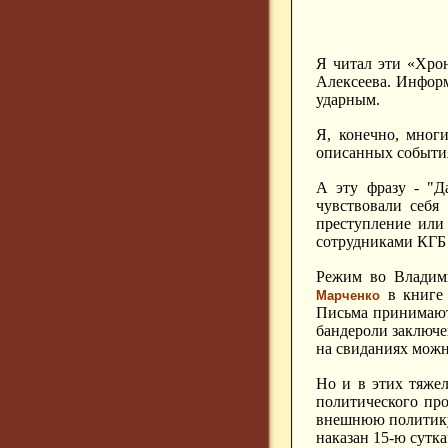
Я читал эти «Хрон
Алексеева. Информ
ударным.
Я, конечно, мног
описанных события
А эту фразу - "Д
чувствовали себя
преступление или 
сотрудниками КГБ п
Режим во Владим
в книг
Марченко
Письма принимают
бандероли заключе
на свиданиях можн
Но и в этих тяже
политического про
внешнюю политику.
наказан 15-ю сутка