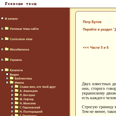
В начало
Петр Бутов
Узловые темы сайта
Перейти в раздел "
Curriculum vitae
<<< Части 5 и 6
Miscellaneous
Украина
Каталоги
Видео
Библиотека
Имена
Двух известных ди
Скажи мне, кто твой друг
они, сторого гово
А. Амальрик
украинскому движе
Л. Богораз
есть каждого челов
М. Гефтер
Н. Моисеев
Строгую границу м
Г. Павловский
Тем не менее, тако
Н. Полторацкий
Г. Померанц