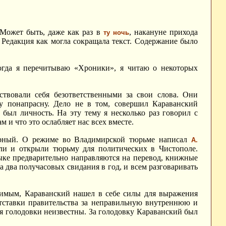
 Может быть, даже как раз в
, накануне прихода
ту ночь
 Редакция как могла сокращала текст. Содержание было
 когда я перечитываю «Хроники», я читаю о некоторых
ствовали себя безответственными за свои слова. Они
лу понапрасну. Дело не в том, совершил Караванский
был личность. На эту тему я несколько раз говорил с
м и что это ослабляет нас всех вместе.
ерный. О режиме во Владимирской тюрьме написал
А.
ли и открыли тюрьму для политических в Чистополе.
ыке предварительно направляются на перевод, книжные
два получасовых свидания в год, и всем разговаривать
тимым, Караванский нашел в себе силы для выражения
 отставки правительства за неправильную внутреннюю и
я голодовки неизвестны. За голодовку Караванский был