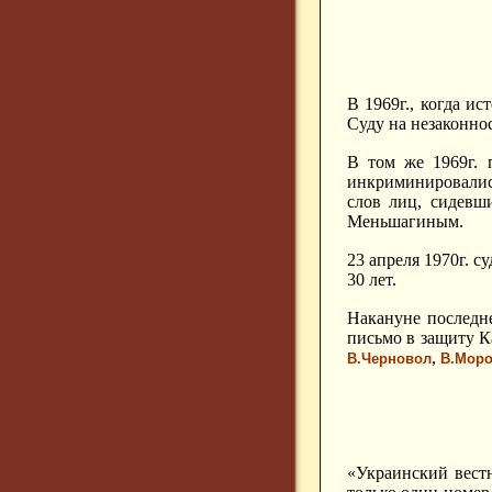
В 1969г., когда и
Суду на незаконно
В том же 1969г. 
инкриминировались
слов лиц, сидевш
Меньшагиным.
23 апреля 1970г. 
30 лет.
Накануне последн
письмо в защиту К
,
В.Черновол
В.Моро
«Украинский вестн