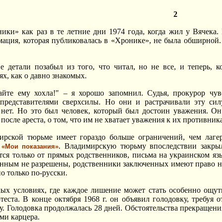
2
ики» как раз в те летние дни 1974 года, когда жил у Вячека.
ация, которая публиковалась в «Хронике», не была обширной.
ие детали позабыл из того, что читал, но не все, и теперь,
х, как о давно знакомых.
айте ему хохла!" – я хорошо запомнил. Судья, прокурор чув
 представителями сверхсилы. Но они и растрачивали эту си
нет. Но это был человек, который был достоин уважения. Он 
осле ареста, о том, что им не хватает уважения к их противника
ирской тюрьме имеет гораздо больше ограничений, чем лаг
е
. Владимирскую тюрьму впоследствии закры
«Мои показания»
ся только от прямых родственников, письма на украинском яз
нным не разрешены, родственники заключенных имеют право на 
о только по-русски.
лых условиях, где каждое лишение может стать особенно ощу
теста. В конце октября 1968 г. он объявил голодовку, требуя
 Голодовка продолжалась 28 дней. Обстоятельства прекращени
ми карцера.