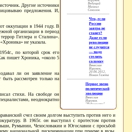
 источник. Другие источники
елицовываю предложения. И,
от оккупации в 1944 году. В
дежной организации в период
террор Гитлера и Сталина».
«Хроника» не указала.
54г., по которой срок его
 Как пишет Хроника, «около 5
одавал ли он заявление на
г быть рассмотрен только на
писал стихи. На свободе он
пециалистами, неоднократно
раванский счел своим долгом выступить против него и
окуратуру. В 1965г. он выступил с протестом против
ольши, Румынии, Чехословакии и Югославии с просьбой
блему национальной дискриминации при приеме в вузы.