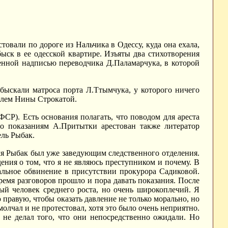
овали по дороге из Нальчика в Одессу, куда она ехала,
ыск в ее одесской квартире. Изъяты два стихотворения
венной надписью переводчика Д.Паламарчука, в которой
быскали матроса порта Л.Ттымчука, у которого ничего
телем Нины Строкатой.
СР). Есть основания полагать, что поводом для ареста
по показаниям А.Притытки арестован также литератор
ель Рыбак.
ремя Рыбак был уже заведующим следственного отделения.
ения о том, что я не являюсь преступником и почему. В
альное обвинение в присутствии прокурора Садиковой.
ремя разговоров прошло и пора давать показания. После
ый человек среднего роста, но очень широкоплечий. Я
 правую, чтобы оказать давление не только морально, но
олчал и не протестовал, хотя это было очень неприятно.
ь не делал того, что они непосредственно ожидали. Но