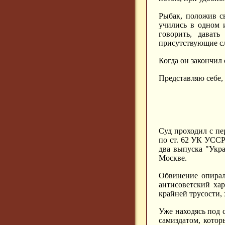
Рыбак, положив с
учились в одном 
говорить, дават
присутствующие сл
Когда он закончил 
Представляю себе,
Суд проходил с п
по ст. 62 УК УССР
два выпуска "Укра
Москве.
Обвинение опирал
антисоветский ха
крайней трусости, 
Уже находясь под 
самиздатом, кото