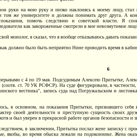
вои руки на мою руку и низко наклонясь к моему лицу, стал 
и том же университете и должны понимать друг друга. А кон
ь показания, помочь следствию и советской власти. Я сп
едователи как завороженные смотрели в мое невозмутимое лицо
свой монолог, я сказал, что я вообще отказываюсь давать показан
 как должно было быть неприятно Нине проводить время в кабин
6
ерерывами с 4 по 19 мая. Подсудимым Алексею Притытке, Алек
 (соотв. ст. 70 УК РСФСР). На суде фигурировали, в частности,
инского вестника", запись суда над Погружальским и листовк
ось, в основном, на показания Притытки, признавшего себя 
рактер своей деятельности и преступную сущность своих дру
хотя и был уверен в прекрасной работе органов безопасности и з
следствием, в заключении, Притытка послал жене записку с пр
рые, якобы, во время обыска лежали на подоконнике. Жена ок