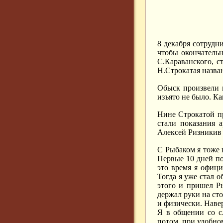
8 декабря сотрудн
чтобы окончательн
С.Караванского, с
Н.Строкатая назва
Обыск произвели и
изъято не было. К
Нине Строкатой пр
стали показания 
Алексей Ризникив (
С Рыбаком я тоже 
Первые 10 дней по
это время я офиц
Тогда я уже стал 
этого и пришел Р
держал руки на ст
и физически. Наве
Я в общении со сл
потом, при удобно