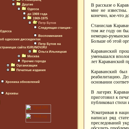
В рассказе о Кара
Другие
Одесса
мне не известны.
до 1969 года
конечно, кое-что д
1969-1975
Петр Бутов
Станислав Караван
Следующая станция -
том же году он бы
Одесса
немецко-румынско
Воспоминания
об одесских диссидентах
Больше об этой ор
Петр Бутов на
страницах сайта IGRUNOV.RU
Караванский прош
Ольга Ильницкая
уменьшался вполов
Москва
лет Караванский п
Прочие города
Организации
Печатные издания
Караванский был 
реабилитацию. Дел
основании соответ
Хроника обновлений
В лагерях Карава
Архивы
приготовил к печ
публиковал стихи 
Усматривая в наци
написал ряд стат
преследований ук
обсудить проблем