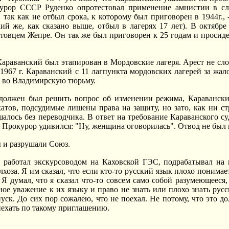
урор СССР Руденко опротестовал применение амнистии в слу
 так как не отбыл срока, к которому был приговорен в 1944г., 
ий же, как сказано выше, отбыл в лагерях 17 лет). В октябре
товцем Жепре. Он так же был приговорен к 25 годам и просиде
араванский был этапирован в Мордовские лагеря. Арест не сл
1967 г. Караванский с 11 лагпункта мордовских лагерей за жа
н во Владимирскую тюрьму.
 должен был решить вопрос об изменении режима, Каравански
катов, подсудимые лишены права на защиту, но зато, как ни с
шалось без переводчика. В ответ на требование Караванского су
. Прокурор удивился: "Ну, женщина оговорилась". Отвод не был 
 и разрушали Союз.
я работал экскурсоводом на Каховской ГЭС, подрабатывал на
хоза. Я им сказал, что если кто-то русский язык плохо понимае
 Я думал, что я сказал что-то совсем само собой разумеющееся,
ое уважение к их языку и право не знать или плохо знать рус
тпуск. До сих пор сожалею, что не поехал. Не потому, что это 
иехать по такому приглашению.