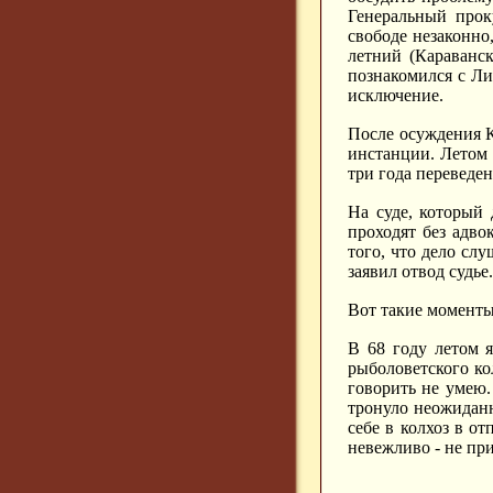
Генеральный прок
свободе незаконно,
летний (Караванск
познакомился с Ли
исключение.
После осуждения К
инстанции. Летом 
три года переведе
На суде, который
проходят без адво
того, что дело слу
заявил отвод судье
Вот такие моменты
В 68 году летом 
рыболоветского кол
говорить не умею.
тронуло неожиданн
себе в колхоз в о
невежливо - не пр