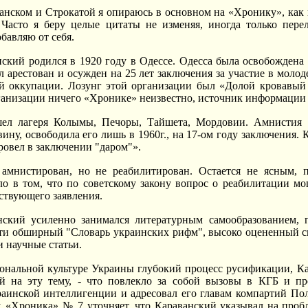
ванском и Строкатой я опираюсь в основном на «Хронику», как
 Часто я беру целые цитаты не изменяя, иногда только пер
обавляю от себя.
ский родился в 1920 году в Одессе. Одесса была освобождена 
л арестован и осужден на 25 лет заключения за участие в моло
й оккупации. Лозунг этой организации был «Долой кровавый 
ганизации ничего «Хронике» неизвестно, источник информации 
ел лагеря Колымы, Печоры, Тайшета, Мордовии. Амнистия 19
ину, освободила его лишь в 1960г., на 17-ом году заключения.
ровел в заключении "даром"».
амнистирован, но не реабилитирован. Остается не ясным, п
о в том, что по советскому закону вопрос о реабилитации мо
ствующего заявления.
нский усиленно занимался литературным самообразованием, 
ати обширный "Словарь украинских рифм", высоко оцененный с
и научные статьи.
ональной культуре Украины глубокий процесс русификации, Ка
ей на эту тему, - что повлекло за собой вызовы в КГБ и пр
раинской интеллигенции и адресовал его главам компартий П
у. «Хроника» № 7 уточняет, что Караванский указывал на про