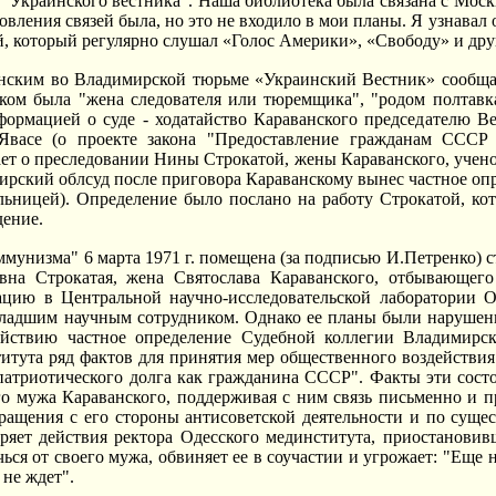
 "Украинского вестника". Наша библиотека была связана с Москв
овления связей была, но это не входило в мои планы. Я узнавал
, который регулярно слушал «Голос Америки», «Свободу» и дру
анским во Владимирской тюрьме «Украинский Вестник» сообща
ком была "жена следователя или тюремщика", "родом полтавка
формацией о суде - ходатайство Караванского председателю В
Явасе (о проекте закона "Предоставление гражданам СССР
ет о преследовании Нины Строкатой, жены Караванского, учен
ирский облсуд после приговора Караванскому вынес частное опр
льницей). Определение было послано на работу Строкатой, кот
дение.
ммунизма" 6 марта 1971 г. помещена (за подписью И.Петренко) с
на Строкатая, жена Святослава Караванского, отбывающего
ацию в Центральной научно-исследовательской лаборатории Од
 младшим научным сотрудником. Однако ее планы были наруше
ействию частное определение Судебной коллегии Владимирско
итута ряд фактов для принятия мер общественного воздействия
патриотического долга как гражданина СССР". Факты эти состоят
го мужа Караванского, поддерживая с ним связь письменно и п
ращения с его стороны антисоветской деятельности и по суще
бряет действия ректора Одесского мединститута, приостанови
ься от своего мужа, обвиняет ее в соучастии и угрожает: "Еще 
не ждет".