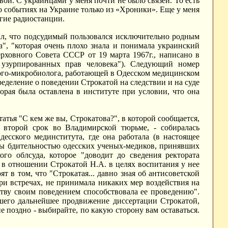
ой. С украинцами у меня почти не было связей. То есть
 о событиях на Украине только из «Хроники». Еще у меня
гие радиостанции.
л, что подсудимый пользовался исключительно родным
", "которая очень плохо знала и понимала украинский
ерховного Совета СССР от 19 марта 1967г., написано в
 узурпированных прав человека"). Следующий номер
ого-микробиолога, работающей в Одесском медицинском
еделение о поведении Строкатой на следствии и на суде
орая была оставлена в институте при условии, что она
татья "С кем же вы, Строкатова?", в которой сообщается,
 второй срок во Владимирской тюрьме, - собиралась
есского мединститута, где она работала (в настоящее
ны бдительностью одесских ученых-медиков, принявших
го облсуда, которое "доводит до сведения ректората
 в отношении Строкатой Н.А. в целях воспитания у нее
 в том, что "Строкатая... давно зная об антисоветской
ри встречах, не принимала никаких мер воздействия на
ству своим поведением способствовала ее проведению".
вшего дальнейшее продвижение диссертации Строкатой,
не поздно - выбирайте, по какую сторону вам оставаться.