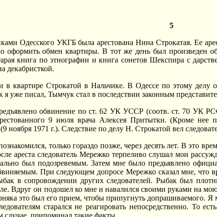
5
иками Одесского УКГБ была арестована Нина Строкатая. Ее арест
о оформить обмен квартиры. В тот же день был произведен об
тарая книга по этнографии и книга сонетов Шекспира с дарст
на декабристкой.
 в квартире Строкатой в Нальчике. В Одессе по этому делу о
ак я уже писал, Тымчук стал в последствии законным представи
едъявлено обвинение по ст. 62 УК УССР (соотв. ст. 70 УК РСФ
арестованного 9 июля врача Алексея Притытки. (Кроме нее 
9 ноября 1971 г.). Следствие по делу Н. Строкатой вел следоват
познакомился, только гораздо позже, через десять лет. В это в
сле ареста следователь Мережко терпеливо слушал мои рассужд
иально был подозревемым. Затем мне было предьявлено офици
обвиняемым. При следующем допросе Мережко сказал мне, что в
ыбак в сопровождении других следователей. Рыбак был плотн
оле. Вдруг он подошел ко мне и навалился своими руками на мою
рняка это был его прием, чтобы припугнуть допрашиваемого. Я м
едователям старался не реагировать непосредственно. То ест
м случае, припоминал такие факты.