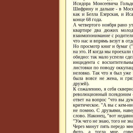
Исидора Моисеевича Гольде
Шифрину и дальше - в Москв
как и Белла Езерская, и Ис
конце 68 года.
А четвертого ноября рано 
квартире два дюжих молод
взаимопонимание с родителям
что нас и впрямь везут в от
Но просмотр книг и бумаг ("
на это. И когда мы проехали
обидно: так мало успели сдел
инцидента с восхитительн
листовки по поводу оккупаци
неловко. Так что я был уже
была вовсе не жена, и гр
друзей).
К сожалению, я себя скверн
революционный псевдоним -
ответ на вопрос "что вы ду
критическое. "А вы с кем-ни
не помню. С друзьями, навер
слово. Наконец, "вот недав
"Уж чего не знаю, того не зн
Через минут пять передо мн
фото, а тогда мне, сове