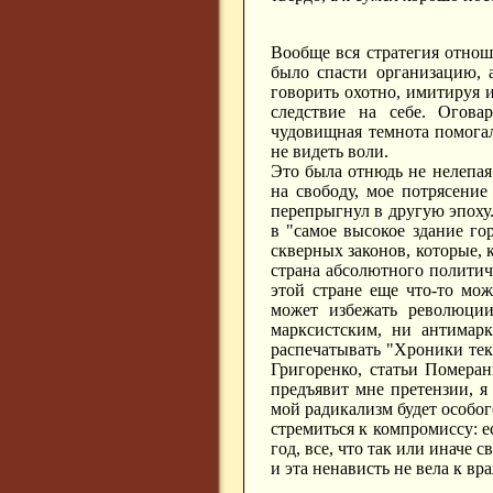
Вообще вся стратегия отнош
было спасти организацию, а
говорить охотно, имитируя 
следствие на себе. Огова
чудовищная темнота помогал
не видеть воли.
Это была отнюдь не нелепая
на свободу, мое потрясени
перепрыгнул в другую эпоху.
в "самое высокое здание гор
скверных законов, которые, 
страна абсолютного политиче
этой стране еще что-то мож
может избежать революци
марксистским, ни антимарк
распечатывать "Хроники тек
Григоренко, статьи Померан
предъявит мне претензии, я 
мой радикализм будет особого
стремиться к компромиссу: е
год, все, что так или иначе 
и эта ненависть не вела к вр