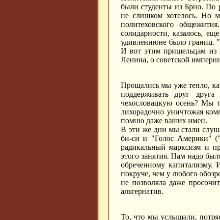
были студенты из Брно. По 
не слишком хотелось. Но 
политеховского общежити
солидарности, казалось, ещ
удивлениюне было границ. "
И вот этим пришельцам из 
Ленина, о советской империи
Прощались мы уже тепло, как
поддерживать друг друга
чехословацкую осень? Мы т
лихорадочно уничтожая компр
помню даже ваших имен.
В эти же дни мы стали слуша
би-си и "Голос Америки" (
радикальный марксизм и пр
этого занятия. Нам надо был
обреченному капитализму. 
покруче, чем у любого обозр
не позволяла даже просочит
альтернатив.
То, что мы услышали, потря