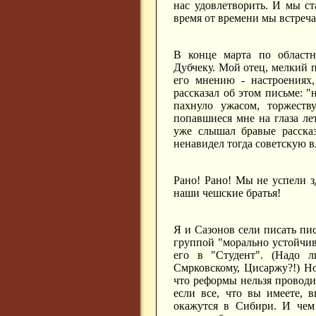
нас удовлетворить. И мы ст
время от времени мы встреча
В конце марта по област
Дубчеку. Мой отец, мелкий 
его мнению - настроениях,
рассказал об этом письме: 
пахнуло ужасом, торжеств
попавшиеся мне на глаза ле
уже слышал бравые рассказ
ненавидел тогда советскую в
Рано! Рано! Мы не успели з
наши чешские братья!
Я и Сазонов сели писать пи
группой "морально устойчив
его в "Студент". (Надо 
Смрковскому, Цисаржу?!) Н
что реформы нельзя проводит
если все, что вы имеете, 
окажутся в Сибири. И чем 