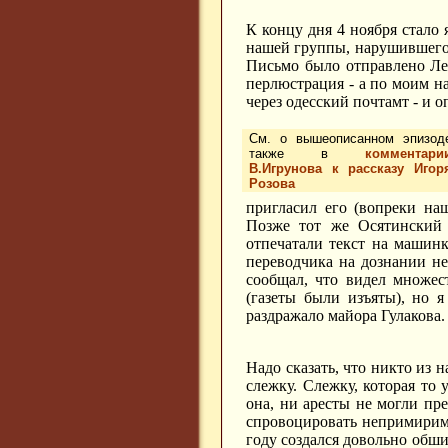
К концу дня 4 ноября стало
нашей группы, нарушившего 
Письмо было отправлено Ле
перлюстрация - а по моим н
через одесский почтамт - и 
См. о вышеописанном эпизод
также в
комментари
В.Игрунова к рассказу Игор
Розова
пригласил его (вопреки наш
Позже тот же Осятинский 
отпечатали текст на машинк
переводчика на дознании не
сообщал, что видел множес
(газеты были изъяты), но я
раздражало майора Гулакова.
Надо сказать, что никто из н
слежку. Слежку, которая то 
она, ни аресты не могли пр
спровоцировать непримиримо
году создался довольно обш