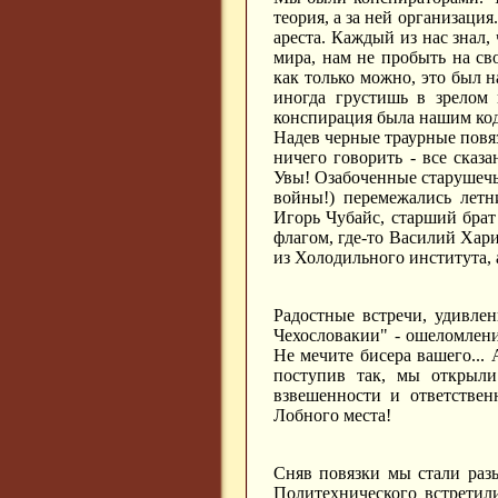
теория, а за ней организация
ареста. Каждый из нас знал,
мира, нам не пробыть на сво
как только можно, это был н
иногда грустишь в зрелом 
конспирация была нашим код
Надев черные траурные повяз
ничего говорить - все сказ
Увы! Озабоченные старушечьи
войны!) перемежались летн
Игорь Чубайс, старший бра
флагом, где-то Василий Хари
из Холодильного института, 
Радостные встречи, удивлен
Чехословакии" - ошеломлени
Не мечите бисера вашего...
поступив так, мы открыли
взвешенности и ответствен
Лобного места!
Сняв повязки мы стали разы
Политехнического встретил