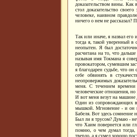
доказательством вины. Как 
стол доказательство своего
человеке, наивном правдол
ничего о нем не рассказал? П
Так или иначе, я назвал его 
тогда я, такой уверенный в
неопытен. Я был достаточн
расчитана на то, что дальше
называя имя Токмана я сов
провокатором, сумевшим заст
я благодарен судьбе, что он 
себе обвинять в стукаче
неопровержимых доказательс
меня. С течением времени
человеческие отношения, но 
И вот меня везут на машине 
Один из сопровождающих в
мышкой. Мгновение - и он 
Бабеля. Вот здесь сомнение н
Был ли я трусом? Думаю - не
что Хаим повернется или гля
помню, о чем думал тогда,
твердо, а я сумел хорошо пос