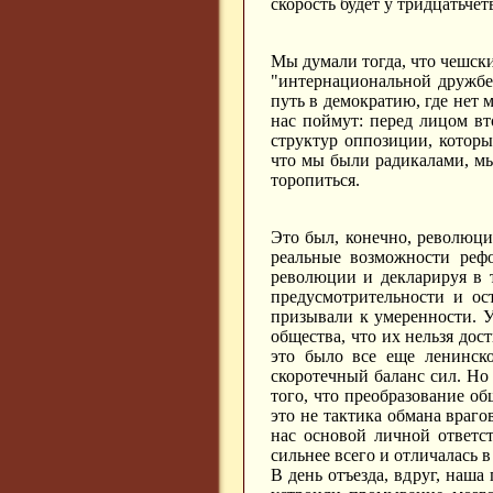
скорость будет у тридцатьчет
Мы думали тогда, что чешски
"интернациональной дружбе
путь в демократию, где нет 
нас поймут: перед лицом в
структур оппозиции, которы
что мы были радикалами, м
торопиться.
Это был, конечно, революци
реальные возможности реф
революции и декларируя в т
предусмотрительности и ос
призывали к умеренности. У
общества, что их нельзя до
это было все еще ленинско
скоротечный баланс сил. Но 
того, что преобразование об
это не тактика обмана враго
нас основой личной ответс
сильнее всего и отличалась
В день отъезда, вдруг, наша