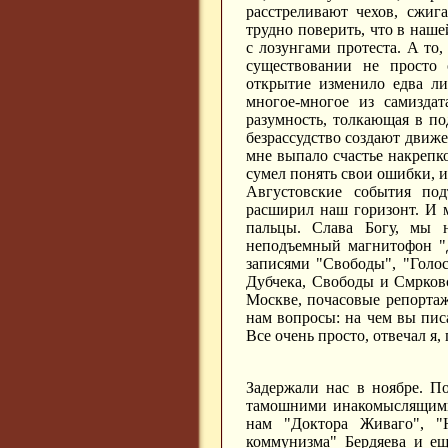
расстреливают чехов, сжиг
трудно поверить, что в наш
с лозунгами протеста. А то
существовании не просто 
открытие изменило едва ли
многое-многое из самизда
разумность, толкающая в по
безрассудство создают движен
мне выпало счастье накрепко
сумел понять свои ошибки, и 
Августовские события по
расширил наш горизонт. И м
пальцы. Слава Богу, мы 
неподъемный магнитофон "Д
записями "Свободы", "Голос
Дубчека, Свободы и Смрковс
Москве, почасовые репортаж
нам вопросы: на чем вы пис
Все очень просто, отвечал я, 
Задержали нас в ноябре. По
тамошними инакомыслящими
нам "Доктора Живаго", "
коммунизма" Бердяева и е