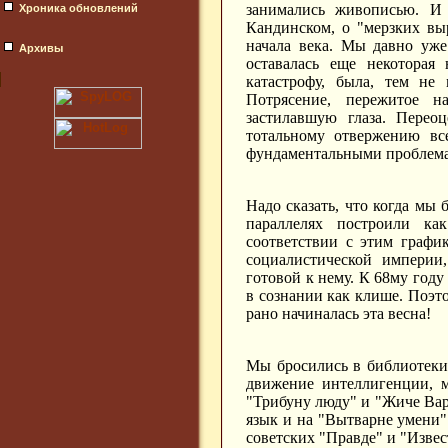
занимались живописью. И
Хроника обновлений
Кандинском, о "мерзких вы
начала века. Мы давно уже
Архивы
оставалась еще некоторая 
катастрофу, была, тем не 
Потрясение, пережитое н
застилавшую глаза. Перео
тотальному отвержению вс
фундаментальными проблемам
Надо сказать, что когда мы
параллелях построили к
соответствии с этим график
социалистической империи
готовой к нему. К 68му году
в сознании как клише. Поэт
рано начиналась эта весна!
Мы бросились в библиотеки
движение интеллигенции, м
"Трибуну люду" и "Жиче Вар
язык и на "Вытварне умени"
советских "Правде" и "Извес