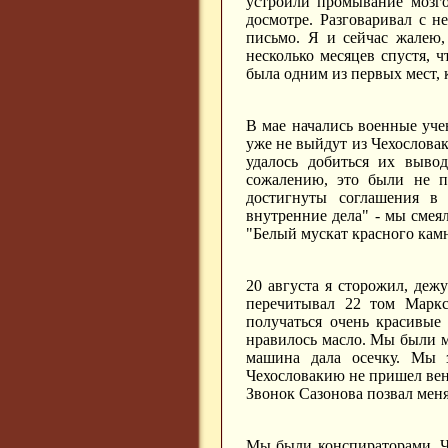
устроили промывание мозго
досмотре. Разговаривал с 
письмо. Я и сейчас жалею,
несколько месяцев спустя, 
была одним из первых мест, 
В мае начались военные учен
уже не выйдут из Чехослова
удалось добиться их выво
сожалению, это были не п
достигнуты соглашения в
внутренние дела" - мы смея
"Белый мускат красного кам
20 августа я сторожил, деж
перечитывал 22 том Маркс
получаться очень красивые
нравилось масло. Мы были м
машина дала осечку. Мы з
Чехословакию не пришел венг
Звонок Сазонова позвал меня
Мы были конспираторами. Ч