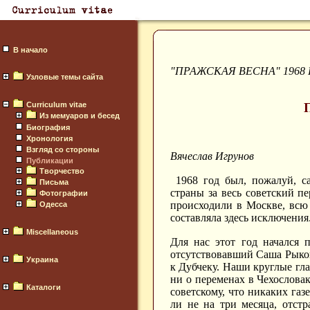
В начало
"ПРАЖСКАЯ ВЕСНА" 1968
Узловые темы сайта
Curriculum vitae
Из мемуаров и бесед
Биография
Хронология
Взгляд со стороны
Вячеслав Игрунов
Публикации
Творчество
1968 год был, пожалуй, с
Письма
страны за весь советский п
Фотографии
происходили в Москве, всю
Одесса
составляла здесь исключения
Miscellaneous
Для нас этот год начался 
отсутствовавший Саша Рыков
Украина
к Дубчеку. Наши круглые гла
ни о переменах в Чехослова
Каталоги
советскому, что никаких газ
ли не на три месяца, отст