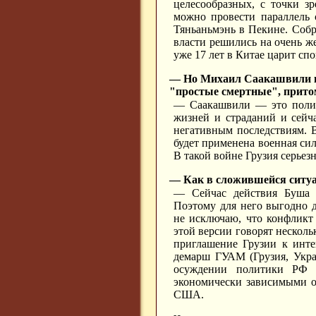
целесообразных, с точки зр
можно провести параллель 
Тяньаньмэнь в Пекине. Собр
власти решились на очень ж
уже 17 лет в Китае царит сп
— Но Михаил Саакашвили по
"простые смертные", прито
— Саакашвили — это полити
жизней и страданий и сейч
негативным последствиям. В
будет применена военная си
В такой войне Грузия серье
— Как в сложившейся ситуа
— Сейчас действия Буша 
Поэтому для него выгодно д
не исключаю, что конфлик
этой версии говорят нескол
приглашение Грузии к инте
демарш ГУАМ (Грузия, Укра
осуждении политики РФ н
экономически зависимыми о
США.