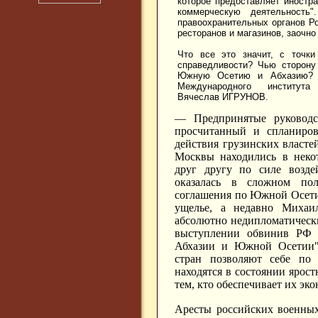
которое предоставляет иностр
коммерческую деятельность
правоохранительных органов Ро
ресторанов и магазинов, заочно
Что все это значит, с точки
справедливости? Чью сторону
Южную Осетию и Абхазию? Н
Международного института 
Вячеслав ИГРУНОВ.
— Предпринятые руковод
просчитанный и спланиров
действия грузинских власте
Москвы находились в некот
друг другу по силе возде
оказалась в сложном пол
соглашения по Южной Осети
ущелье, а недавно Миха
абсолютно недипломатически
выступлении обвинив РФ 
Абхазии и Южной Осетии"
стран позволяют себе по 
находятся в состоянии ярос
тем, кто обеспечивает их э
Аресты российских военных