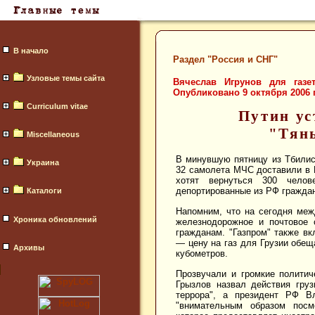
В начало
Раздел "Россия и СНГ"
Узловые темы сайта
Вячеслав Игрунов для газ
Опубликовано 9 октября 2006 г
Curriculum vitae
Путин ус
"Тян
Miscellaneous
В минувшую пятницу из Тбилис
Украина
32 самолета МЧС доставили в М
хотят вернуться 300 челов
депортированные из РФ граждан
Каталоги
Напомним, что на сегодня меж
Хроника обновлений
железнодорожное и почтовое 
гражданам. "Газпром" также вк
— цену на газ для Грузии обещ
Архивы
кубометров.
Прозвучали и громкие полити
Грызлов назвал действия груз
террора", а президент РФ В
"внимательным образом посм