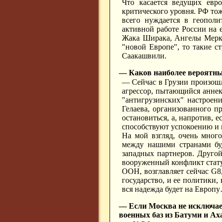
Что касается ведущих евр
критического уровня. РФ тож
всего нуждается в геополи
активной работе России на 
Жака Ширака, Ангелы Мерке
"новой Европе", то такие с
Саакашвили.
— Каков наиболее вероятны
— Сейчас в Грузии произошл
агрессор, пытающийся аннек
"антигрузинских" настроен
Гелаева, организованного 
остановиться, а, напротив, 
способствуют успокоению и 
На мой взгляд, очень мног
между нашими странами буд
западных партнеров. Другой
вооруженный конфликт стату
ООН, возглавляет сейчас G8
государство, и ее политики,
вся надежда будет на Европ
— Если Москва не исключает
военных баз из Батуми и А