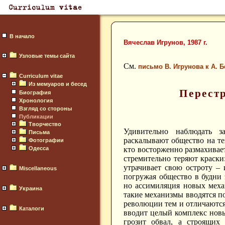
В начало
Вячеслав Игрунов, 1987 г.
Узловые темы сайта
См.
письмо В. Игрунова к А. 
Curriculum vitae
Из мемуаров и бесед
Перест
Биография
Хронология
Взгляд со стороны
Публикации
Творчество
Удивительно наблюдать з
Письма
раскалывают общество на тех
Фотографии
Одесса
кто восторженно размахивае
стремительно теряют краски
утрачивает свою остроту – 
Miscellaneous
погружая общество в будни 
но ассимиляция новых меха
Украина
такие механизмы вводятся п
революции тем и отличаются
Каталоги
вводит целый комплекс новы
грозит обвал, а строящи