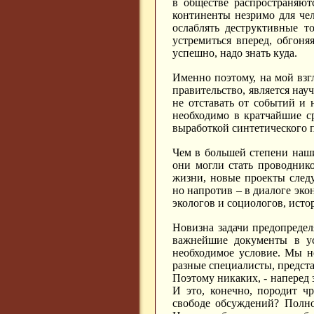
в обществе распространяют
континенты незримо для чело
ослаблять деструктивные то
устремиться вперед, обгоня
успешно, надо знать куда.
Именно поэтому, на мой вз
правительство, является на
не отставать от событий и 
необходимо в кратчайшие с
выработкой синтетического 
Чем в большей степени наш
они могли стать проводник
жизни, новые проекты след
но напротив – в диалоге эк
экологов и социологов, ист
Новизна задачи предопредел
важнейшие документы в ус
необходимое условие. Мы н
разные специалисты, предста
Поэтому никаких, - наперед 
И это, конечно, породит ч
свободе обсуждений? Полно