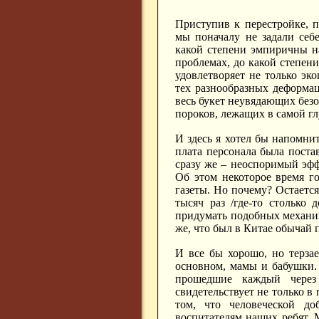
Приступив к перестройке, п
мы поначалу не задали себ
какой степени эмпиричны н
проблемах, до какой степен
удовлетворяет не только эк
тех разнообразных деформац
весь букет неувядающих без
пороков, лежащих в самой 
И здесь я хотел бы напомнит
плата персонала была постав
сразу же – неоспоримый эффе
Об этом некоторое время г
газеты. Но почему? Остается
тысяч раз /где-то столько
придумать подобных механиз
же, что был в Китае обычай п
И все бы хорошо, но терзае
основном, мамы и бабушки.
прошедшие каждый через 
свидетельствует не только в
том, что человеческой до
воспитателям наших ребят. М