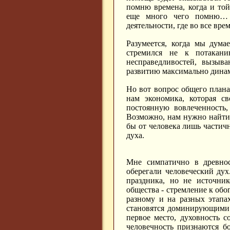
помню времена, когда и то
еще много чего помню… 
деятельности, где во все вр
Разумеется, когда мы дума
стремился не к потакани
несправедливостей, вызыва
развитию максимально дина
Но вот вопрос общего план
нам экономика, которая св
постоянную вовлеченность,
Возможно, нам нужно найти 
бы от человека лишь частич
духа.
Мне симпатично в древнос
оберегали человеческий дух
праздника, но не источник
общества - стремление к обо
разному и на разных этапа
становятся доминирующими 
первое место, духовность 
человечность признаются б