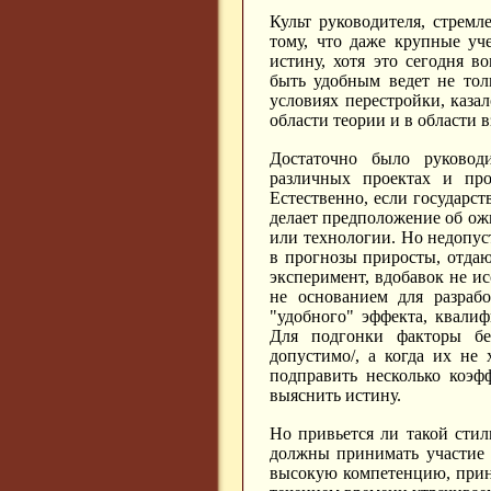
Культ руководителя, стремл
тому, что даже крупные уч
истину, хотя это сегодня во
быть удобным ведет не тол
условиях перестройки, каза
области теории и в области
Достаточно было руковод
различных проектах и про
Естественно, если государс
делает предположение об ож
или технологии. Но недопуст
в прогнозы приросты, отда
эксперимент, вдобавок не и
не основанием для разрабо
"удобного" эффекта, квали
Для подгонки факторы бе
допустимо/, а когда их не 
подправить несколько коэф
выяснить истину.
Но привьется ли такой стил
должны принимать участие 
высокую компетенцию, прин