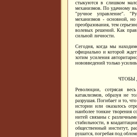
стыкуются в слишком мало
механизмов. По удачному вы
"ручное управление". "Р
механизмов - основной, н
преобразования, тем серьезн
волевых решений. Как прави
сильной личности.
Сегодня, когда мы находим
официально и которой ждет
хотим усиления авторитарн
нововведений только ycилива
ЧТОБЫ 
Революции, сотрясая вес
катаклизмов, образуя не т
разрушая. Погибает и то, что
истории или оказалось отр
наиболее тонкие творения с
нитей связаны с различным
стабильности, в коадаптаци
общественный институт, ра
рушатся, погребая под обло