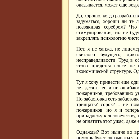
оказывается, может еще возр
Да, хорошо, когда разрабаты
задуматься, хороши ли те 
позвякивая серебром? Чт
стимулирования, но не буду
закреплять психологию чист
Нет, я не ханжа, не лицеме
светлого будущего, дик
несправедливости. Труд в о
этого придется вовсе не 
экономической структуре. Од
Тут я хочу привести еще оди
лет десять, если не ошибаю
пожарников, требовавших ув
Но забастовка есть забастов
тридцать? сорок? - не по
пожарников, но я и теперь
принадлежу к человечеству, к
не оплатить этот ужас, даже
Однажды? Вот нынче во вре
помощь будет оказываться т