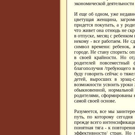
экономической деятельности 
И еще об одном, уже недавне
цветущая женщина, загро
придется покупать, а у род
что живет она отнюдь не скр
в отпуске, месяц с ребенком 
некому - все работаем. Не с
символ времени: ребенок, 
городе. Не стану спорить: 
в своей крайности. Но от
родителей повсеместный 
благополучия /требующего в
буду говорить сейчас о тяж
детей, выросших в эрзац-
возможности усвоить уроки ж
обыкновенной, нормальной
родителями, сформированы к
самой своей основе.
Разумеется, все мы заинтер
путь, по которому сегодня
прежде всего интенсификаци
понятная тяга - к повторен
эффективности/ стран. Но 