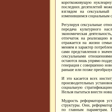
короткоживущую нуклеарну
последних десятилетий мож
взглядом на сексуальный 
изменившимся социальным 
Регулируя сексуальные отн
передача культурного на
экономическая деятельность
отпечаток на реализацию 
отражается на жизни семь
меняем и характер потреблени
сами представления о значен
сексуальными отношениями
остаются лишь упрямо подде
генерация с совершенно нов
раньше или позже преобразуе
И это касается всех инсти
производительных установо
социальную стратификацию
Нельзя пытаться внести новш
Мудрость реформаторов ус
структуры. Они, реформатор
по главным параметрам. П