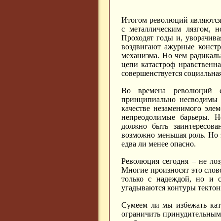
Итогом революций являются
с металлическим лязгом, н
Проходят годы и, уворачива
воздвигают ажурные констр
механизма. Но чем радикаль
цепи катастроф нравственн
совершенствуется социальная
Во времена революций с
принципиально несводимы к
качестве незаменимого элем
непреодолимые барьеры. 
должно быть заинтересова
возможно меньшая роль. Но 
едва ли менее опасно.
Революция сегодня – не лоз
Многие произносят это слово
только с надеждой, но и 
угадываются контуры тектон
Сумеем ли мы избежать кат
ограничить принудительным