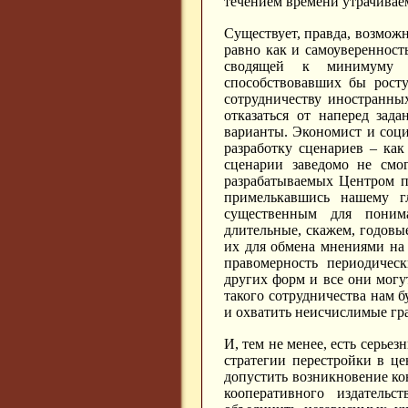
течением времени утрачивае
Существует, правда, возмож
равно как и самоуверенност
сводящей к минимуму к
способствовавших бы росту
сотрудничеству иностранны
отказаться от наперед зад
варианты. Экономист и соц
разработку сценариев – как
сценарии заведомо не смог
разрабатываемых Центром п
примелькавшись нашему гл
существенным для понима
длительные, скажем, годовы
их для обмена мнениями на б
правомерность периодичес
других форм и все они могут
такого сотрудничества нам 
и охватить неисчислимые гр
И, тем не менее, есть серье
стратегии перестройки в це
допустить возникновение к
кооперативного издательс