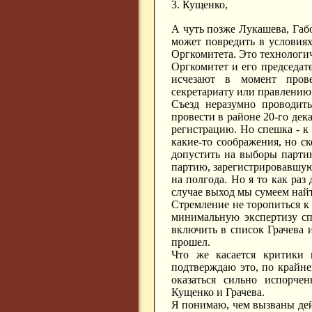
3. Кущенко,
А чуть позже Лукашева, Габо
может повредить в условиях
Оргкомитета. Это технологи
Оргкомитет и его председат
исчезают в момент прове
секретариату или правлению 
Съезд неразумно проводить
провести в районе 20-го дек
регистрацию. Но спешка - к 
какие-то соображения, но ск
допустить на выборы партию
партию, зарегистрировавшуюс
на полгода. Но я то как раз
случае выход мы сумеем най
Стремление не торопиться к 1
минимальную экспертизу сп
включить в список Грачева и
прошел.
Что же касается критики 
подтверждаю это, по крайне
оказаться сильно испорче
Кущенко и Грачева.
Я понимаю, чем вызваны дейс