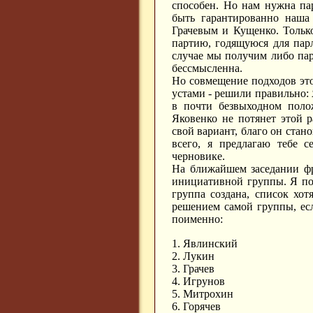
способен. Но нам нужна пар
быть гарантированно наша 
Грачевым и Кущенко. Тольк
партию, годящуюся для пар
случае мы получим либо пар
бессмысленна.
Но совмещение подходов это
устами - решили правильно: 
в почти безвыходном поло
Яковенко не потянет этой 
свой вариант, благо он стан
всего, я предлагаю тебе с
черновике.
На ближайшем заседании фр
инициативной группы. Я пов
группа создана, список хо
решением самой группы, есл
поименно:
1. Явлинский
2. Лукин
3. Грачев
4. Игрунов
5. Митрохин
6. Горячев