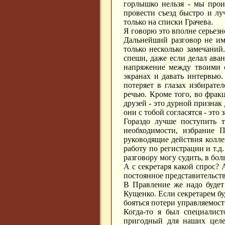
горлышко нельзя - мы прои
провести съезд быстро и лу
только на списки Грачева.
Я говорю это вполне серьезн
Дальнейший разговор не им
только несколько замечаний
спеши, даже если делал ава
напряжение между твоими с
экранах и давать интервью.
потеряет в глазах избирате
речью. Кроме того, во фракц
друзей - это дурной признак
они с тобой согласятся - эт
Гораздо лучше поступить т
необходимости, избрание 
руководящие действия колле
работу по регистрации и т.д
разговору могу судить, в бо
А с секретаря какой спрос? 
постоянное представительств
В Правление же надо будет
Кущенко. Если секретарем бу
бояться потери управляемост
Когда-то я был специалист
пригодный для наших целей