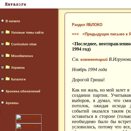
В начало
Раздел ЯБЛОКО
Узловые темы сайта
<<< <Предыдущее письмо к 
<Последнее, неотправленно
Curriculum vitae
1994 год)
Miscellaneous
Cм.
В.Игрунова
комментарий
Украина
Ноябрь 1994 года
Дорогой Гриша!
Каталоги
Как ни жаль, но мой залет 
Хроника обновлений
создании партии. Учитыва
выборов, я думал, что смо
Архивы
потолок, ожидая исхода д
событий оказался таким (х
оставаться в стороне (тольк
необходимо было бы встрет
условились, потому что все