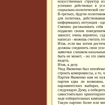
искусственных структур и
успешно действовал в усл
социально-политической сис
В-третьих, будучи политиком
для политика, действовавш
информации), интуиция - од
Смешно расхваливать себя 
подавлял своим поведением
зависит, очень вероятно, су
написал - можешь считать эт
Итак, если мы хотим достичь
должны соединить свои усил
заявочки слишком нахальными
быть не может, - но это уме
видеть.
Итак, к делу.
Уход Яковенко был неизбеже
строить компромиссы, а то, 
Партия Яковенко нам не нуж
партия едва ли возможна,
парламентских выборах, н
следующую Думу, а победить
самостоятельно ориентирую
ходе избирательных кампани
Такую партию более или мен