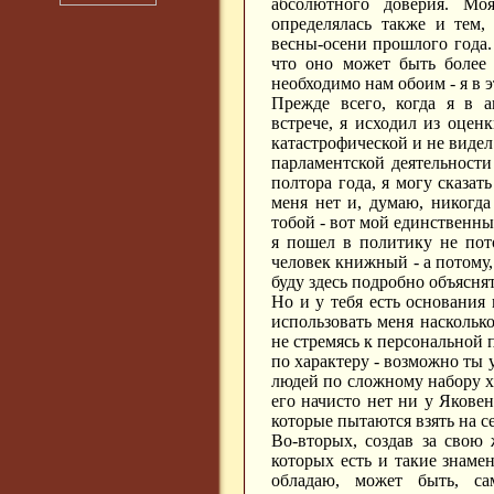
абсолютного доверия. Мо
определялась также и тем, 
весны-осени прошлого года. 
что оно может быть более 
необходимо нам обоим - я в э
Прежде всего, когда я в 
встрече, я исходил из оцен
катастрофической и не видел
парламентской деятельности
полтора года, я могу сказат
меня нет и, думаю, никогда
тобой - вот мой единственн
я пошел в политику не пото
человек книжный - а потому, 
буду здесь подробно объясня
Но и у тебя есть основания 
использовать меня насколько
не стремясь к персональной 
по характеру - возможно ты 
людей по сложному набору ха
его начисто нет ни у Яковен
которые пытаются взять на се
Во-вторых, создав за свою
которых есть и такие знаме
обладаю, может быть, с