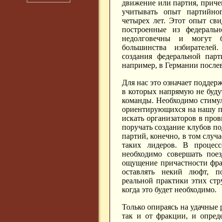
движение или партия, приче
учитывать опыт партийног
четырех лет. Этот опыт сви
построенные из федеральн
недолговечны и могут б
большинства избирателей
создания федеральной парт
например, в Германии после
Для нас это означает подде
в которых напрямую не буду
команды. Необходимо стимул
ориентирующихся на нашу п
искать организаторов в про
поручать создание клубов п
партий, конечно, в том случ
таких лидеров. В процесс
необходимо совершать поез
ощущение причастности фра
оставлять некий люфт, п
реальной практики этих стру
когда это будет необходимо.
Только опираясь на удачные 
так и от фракции, и опред