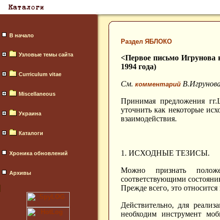
В начало
Раздел ЯБЛОКО
Узловые темы сайта
<Первое письмо Игрунова 
1994 года)
Curriculum vitae
Cм.
В.Игрунова
комментарий
Miscellaneous
Принимая предложения гг.
уточнить как некоторые ис
Украина
взаимодействия.
Каталоги
1. ИСХОДНЫЕ ТЕЗИСЫ.
Хроника обновлений
Можно признать положе
Архивы
соответствующими состояни
Прежде всего, это относится к
Действительно, для реали
необходим инструмент моб