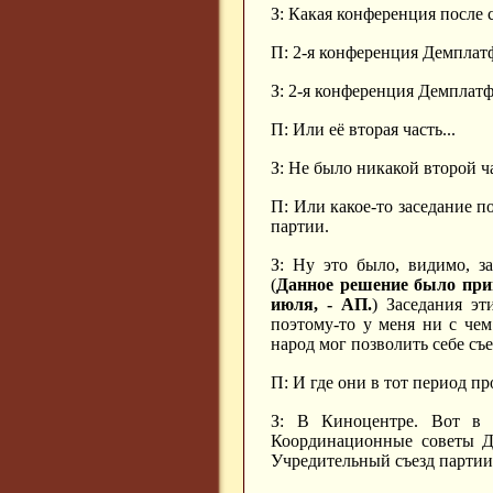
З: Какая конференция после 
П: 2-я конференция Демплат
З: 2-я конференция Демплат
П: Или её вторая часть...
З: Не было никакой второй ч
П: Или какое-то заседание п
партии.
З: Ну это было, видимо, з
(
Данное решение было прин
июля, - АП.
) Заседания эт
поэтому-то у меня ни с чем
народ мог позволить себе съе
П: И где они в тот период п
З: В Киноцентре. Вот в
Координационные советы Д
Учредительный съезд партии