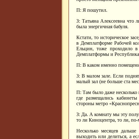
П: Я пошутил.
З: Татьяна Алексеевна что 
была энергичная бабуля.
Кстати, то историческое зас
в Демплатформе Рабочей кол
Ельцин, тоже проходило в 
Демплатформы и Республикан
П: В каком именно помещен
З: В малом зале. Если подня
малый зал (не больше ста мес
П: Там было даже несколько 
где размещались кабинеты
стороны метро «Краснопресн
З: Да. А комнату мы эту пол
то ли Киноцентра, то ли, по
Несколько месяцев дальше 
выходить или делиться, а ес