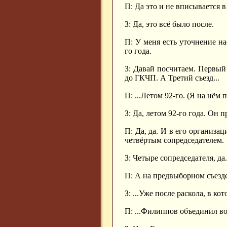
П: Да это и не вписывается 
З: Да, это всё было после.
П: У меня есть уточнение на
го года.
З: Давай посчитаем. Первый с
до ГКЧП. А Третий съезд...
П: ...Летом 92-го. (Я на нём 
З: Да, летом 92-го года. Он 
П: Да, да. И в его организа
четвёртым сопредседателем.
З: Четыре сопредседателя, да.
П: А на предвыборном съезде 
З: ...Уже после раскола, в к
П: ...Филиппов объединил во