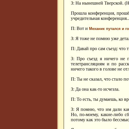
З: На нынешней Тверской. (Н
Прошла конференция, прош
учредительная конференция..
П: Вот и
Механик путался и го
З: Я тоже не помню уже дета
П: Давай про сам съезд: что
З: Про съезд я ничего не 
телетрансляциям и по расс
ничего такого в голове не о
П: Ты не сказал, что стало 
З: Да она как-то исчезла.
П: То есть, ты думаешь, ко 
З: Я помню, что им дали ка
Но, по-моему, какие-либо с
потому как это было бессмы