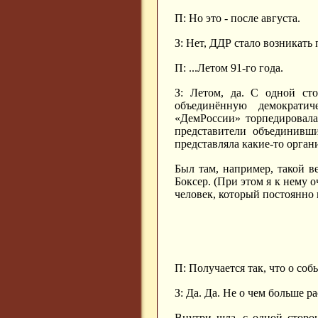
П: Но это - после августа.
З: Нет, ДДР стало возникать 
П: ...Летом 91-го года.
З: Летом, да. С одной ст
объединённую демократи
«ДемРоссии» торпедировала
представители объединивши
представляла какие-то орган
Был там, например, такой 
Боксер. (При этом я к нему 
человек, который постоянно 
П: Получается так, что о соб
З: Да. Да. Не о чем больше р
Внутри шла, с одной сторон