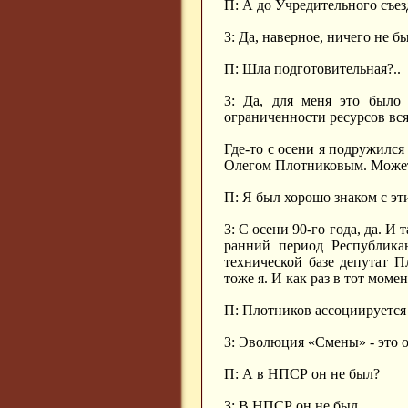
П: А до Учредительного съез
З: Да, наверное, ничего не бы
П: Шла подготовительная?..
З: Да, для меня это было 
ограниченности ресурсов вся
Где-то с осени я подружился
Олегом Плотниковым. Может 
П: Я был хорошо знаком с эт
З: С осени 90-го года, да. И
ранний период Республикан
технической базе депутат П
тоже я. И как раз в тот мом
П: Плотников ассоциируется
З: Эволюция «Смены» - это о
П: А в НПСР он не был?
З: В НПСР он не был.