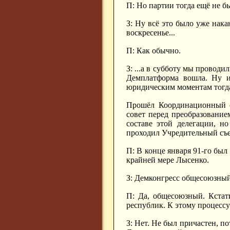
П: Но партии тогда ещё не б
З: Ну всё это было уже нака
воскресенье...
П: Как обычно.
З: ...а в субботу мы провод
Демплатформа вошла. Ну ил
юридическим моментам тогда
Прошёл Координационный с
совет перед преобразование
составе этой делегации, н
проходил Учредительный съе
П: В конце января 91-го был
крайней мере Лысенко.
З: Демконгресс общесоюзны
П: Да, общесоюзный. Кстат
республик. К этому процесс
З: Нет. Не был причастен, п