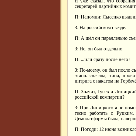
Я уже сказал, что собрани
секретарей партийных комитет
П: Напомни: Лысенко выдвига
З: На российском съезде.
П: А шёл он параллельно съ
З: Не, он был отдельно.
П: ...или сразу после него?
З: По-моему, он был после с
этапа: сначала, типа, про
интрига с накатом на Горбачё
П: Значит, Гусев и Липицки
российской компартии?
З: Про Липицкого я не помню
тесно работать с Руцким
Демплатформы была, наверно
П: Погоди: 12 июня возникло