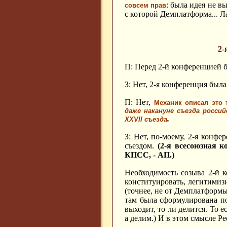
: была идея не в
совсем прав
с которой Демплатформа... Ла
2
П: Перед 2-й конференцией 
З: Нет, 2-я конференция была,
П: Нет,
Механик описал это 
даже накануне съезда россий
.
ХХ
VII
съезда
З: Нет, по-моему, 2-я конфе
съездом.
(2-я всесоюзная к
КПСС, - АП.)
Необходимость созыва 2-й к
конституировать, легитимиз
(точнее, не от Демплатформы
там была сформулирована по
выходит, то ли делится. То 
а делим.) И в этом смысле 