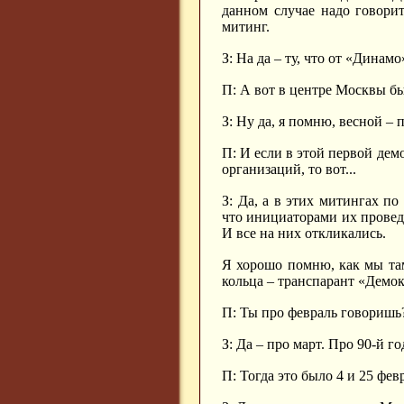
данном случае надо говори
митинг.
З: На да – ту, что от «Динамо
П: А вот в центре Москвы бы
З: Ну да, я помню, весной – п
П: И если в этой первой де
организаций, то вот...
З: Да, а в этих митингах п
что инициаторами их провед
И все на них откликались.
Я хорошо помню, как мы та
кольца – транспарант «Демо
П: Ты про февраль говоришь
З: Да – про март. Про 90-й го
П: Тогда это было 4 и 25 фев