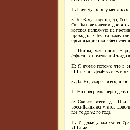
П: Почему-то он у меня ассо
З: К 93-му году он, да, был
Он был человеком достаточ
которая напрямую не против
проводил в Белом доме, где
организационное обеспечени
... Потом, уже после Учре
(офисных помещений тогда в
П: Я думаю потому, что в 
«Щит», и «ДемРоссия», и вы
З: Да. Но, скорее всего, прос
П: Но наверняка через депут
З: Скорее всего, да. При
российских депутатов довол
где-то до 92-го года.
П: И даже у москвича Ураж
«Щита».