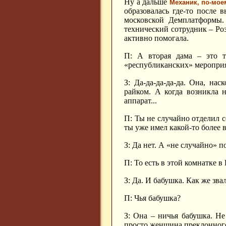
Ну а дальше
Механик, по-мое
образовалась где-то после 
московской Демплатформы.
технический сотрудник – Ро
активно помогала.
П: А вторая дама – это т
«республиканских» меропри
З: Да-да-да-да-да. Она, на
райком. А когда возникла 
аппарат...
П: Ты не случайно отделил с
ты уже имел какой-то более 
З: Да нет. А «не случайно» п
П: То есть в этой комнатке в
З: Да. И бабушка. Как же зв
П: Чья бабушка?
З: Она – ничья бабушка. Не
просто женщина преклонного