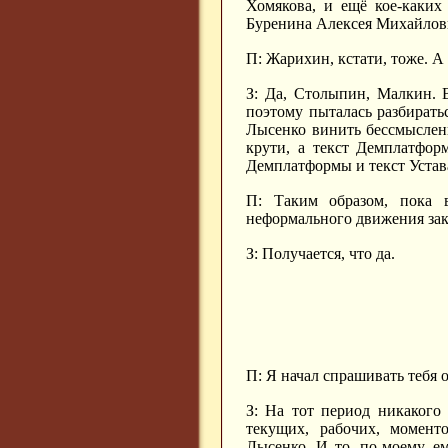
Хомякова, и ещё кое-каких
Буренина Алексея Михайлови
П: Жарихин, кстати, тоже. А
З: Да, Столыпин, Малкин. 
поэтому пыталась разбирать
Лысенко винить бессмысленн
крути, а текст Демплатфор
Демплатформы и текст Устава 
П: Таким образом, пока 
неформального движения зако
З: Получается, что да.
П: Я начал спрашивать тебя 
З: На тот период никакого 
текущих, рабочих, момент
Лысенко. И то, по-моему, е