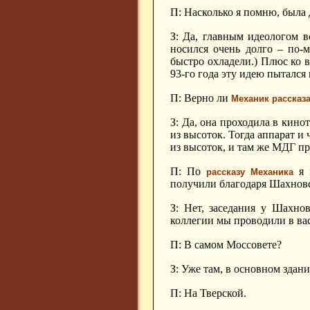
П: Насколько я помню, была 
З: Да, главным идеологом 
носился очень долго – по-м
быстро охладели.) Плюс ко 
93-го года эту идею пытался
П: Верно ли
Механик рассказ
З: Да, она проходила в кино
из высоток. Тогда аппарат и
из высоток, и там же МДГ п
П: По
я 
рассказу Механика
получили благодаря Шахнов
З: Нет, заседания у Шахно
коллегии мы проводили в ва
П: В самом Моссовете?
З: Уже там, в основном здан
П: На Тверской.