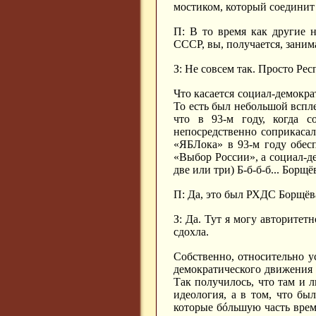
мостиком, который соединит 
П: В то время как другие 
СССР, вы, получается, зани
З: Не совсем так. Просто Ре
Что касается социал-демокра
То есть был небольшой вспле
что в 93-м году, когда 
непосредственно соприкасал
«ЯБЛока» в 93-м году обес
«Выбор России», а социал-де
две или три) Б-б-б-б... Борщё
П: Да, это был РХДС Борщёв
З: Да. Тут я могу авторитет
сдохла.
Собственно, относительно у
демократического движения у
Так получилось, что там и л
идеология, а в том, что бы
которые бóльшую часть вре