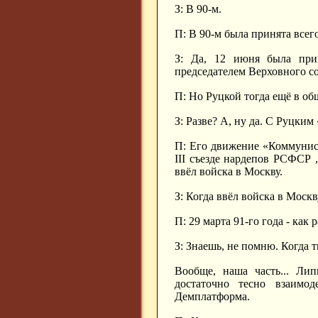
З: В 90-м.
П: В 90-м была принята всег
З: Да, 12 июня была прин
председателем Верховного со
П: Но Руцкой тогда ещё в о
З: Разве? А, ну да. С Руцким
П: Его движение «Коммунист
III
съезде нардепов РСФСР ,
ввёл войска в Москву.
З: Когда ввёл войска в Москв
П: 29 марта 91-го года - как
З: Знаешь, не помню. Когда 
Вообще, наша часть... Ли
достаточно тесно взаимо
Демплатформа.