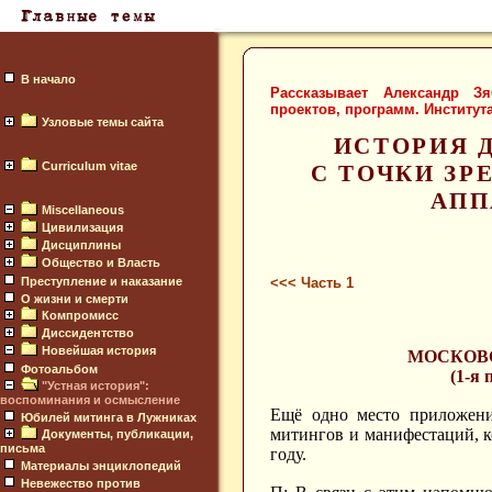
В начало
Рассказывает Александр Зя
проектов, программ. Институт
Узловые темы сайта
ИСТОРИЯ 
Curriculum vitae
С ТОЧКИ ЗР
АПП
Miscellaneous
Цивилизация
Дисциплины
Общество и Власть
Преступление и наказание
<<< Часть 1
О жизни и смерти
Компромисс
Диссидентство
Новейшая история
МОСКОВ
Фотоальбом
(1-я 
"Устная история":
воспоминания и осмысление
Ещё одно место приложени
Юбилей митинга в Лужниках
митингов и манифестаций, к
Документы, публикации,
письма
году.
Материалы энциклопедий
Невежество против