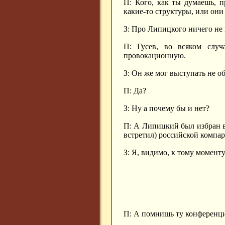
П: Кого, как ты думаешь, 
какие-то структуры, или они
З: Про Липицкого ничего не 
П: Гусев, во всяком случ
провокационную.
З: Он же мог выступать не об
П: Да?
З: Ну а почему бы и нет?
П: А Липицкий был избран в
встретил) российской компа
З: Я, видимо, к тому моменту
П: А помнишь ту конференцию