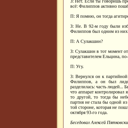
З: Нет. Если ты говоришь пр
всё: Филиппов активно пошё
П: Я помню, он тогда агитир
З: Не. В 92-м году были из
Филиппов был одним из них
П: А Сулакшин?
З: Сулакшин в тот момент о
представителем Ельцина, по-
П: Угу.
З: Вернулся он к партийной 
Филиппов, а он был лиде
разделилась: часть людей... 
что аппарат контролировал 
то другой, то тогда бы не
партия не стала бы одной из
той стороне, которая не пош
октября 93-го года.
Беседовал Алексей Пятковский