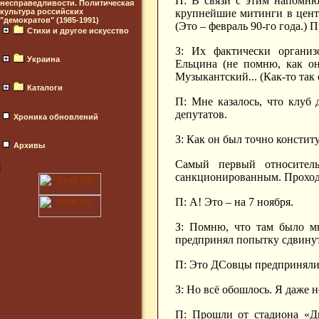
П: В связи с этим напомню
несправедливости. Политическая
культура российских
крупнейшие митинги в цент
"демократов" (1985-1991)
(Это – февраль 90-го года.) 
Стихи и другое искусство
З: Их фактически органи
Украина
Ельцина (не помню, как он
Музыкантский... (Как-то так
Каталоги
П: Мне казалось, что клуб 
депутатов.
Хроника обновлений
З: Как он был точно констит
Архивы
Самый первый относител
санкционированным. Проход
П: А! Это – на 7 ноября.
З: Помню, что там было м
предпринял попытку сдвинуть
П: Это ДСовцы предприняли
З: Но всё обошлось. Я даже 
П: Прошли от стадиона «Д