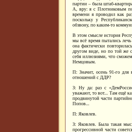
партии – была штаб-квартира
А, вру: я с Плотниковым п
времени я проводил как ра
поскольку у Республиканск
обзвону, по каким-то коммун
В этом смысле история Респу
мы всё время пытались лечь 
она фактически повторилась
другом виде, но по той же 
себя иллюзиями, что сможем
Немцовым.
П: Значит, осень 91-го для
отношений с ДДР?
З: Ну да: раз с «ДемРосс
уважают, то вот... Там ещё 
продвинутой части партийн
Попов...
П: Яковлев.
З: Яковлев. Была такая мы
прогрессивной части советс