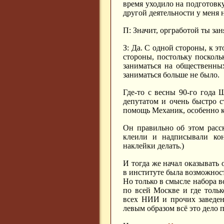
время уходило на подготовку
другой деятельности у меня 
П: Значит, оргработой ты зан
З: Да. С одной стороны, к эт
стороны, постольку посколь
заниматься на общественны
заниматься больше не было.
Где-то с весны 90-го года 
депутатом и очень быстро с
помощь Механик, особенно к
Он правильно об этом расс
клеили и надписывали ко
наклейки делать.)
И тогда же начал оказывать
в институте была возможност
Но только в смысле набора в
по всей Москве и где тольк
всех НИИ и прочих заведени
левым образом всё это дело п