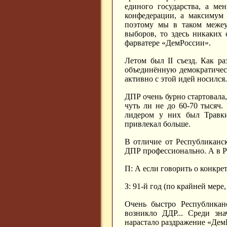
единого государства, а ме
конфедерации, а максимум 
поэтому мы в таком межеу
выборов, то здесь никаких
фарватере «ДемРоссии».
Летом был
II
съезд. Как ра
объединённую демократичес
активно с этой идей носился.
ДПР очень бурно стартовала, 
чуть ли не до 60-70 тысяч
лидером у них был Травки
привлекал больше.
В отличие от Республиканск
ДПР профессионально. А в Ре
П: А если говорить о конкр
З: 91-й год (по крайней мере
Очень быстро Республикан
возникло ДДР... Среди зна
нарастало раздражение «ДемР