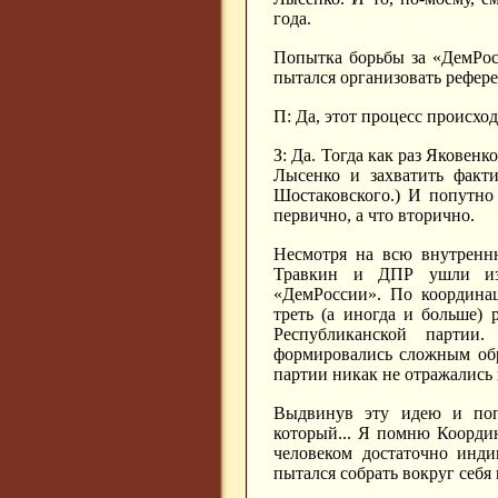
года.
Попытка борьбы за «ДемРосс
пытался организовать рефере
П: Да, этот процесс происход
З: Да. Тогда как раз Яковенк
Лысенко и захватить факти
Шостаковского.) И попутно 
первично, а что вторично.
Несмотря на всю внутренню
Травкин и ДПР ушли из 
«ДемРоссии». По координа
треть (а иногда и больше)
Республиканской партии
формировались сложным обр
партии никак не отражались
Выдвинув эту идею и поп
который... Я помню Координ
человеком достаточно инди
пытался собрать вокруг себя 