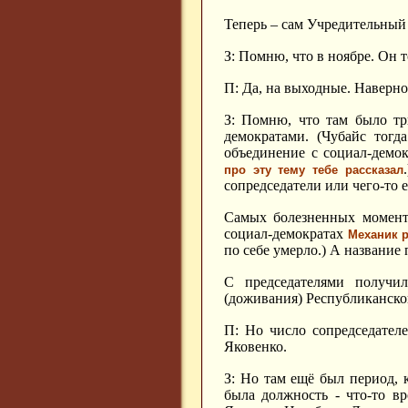
Теперь – сам Учредительный с
З: Помню, что в ноябре. Он т
П: Да, на выходные. Наверное
З: Помню, что там было тр
демократами. (Чубайс тогд
объединение с социал-демок
про эту тему тебе рассказал
сопредседатели или чего-то е
Самых болезненных моменто
социал-демократах
Механик р
по себе умерло.) А название
С председателями получи
(доживания) Республиканско
П: Но число сопредседател
Яковенко.
З: Но там ещё был период, 
была должность - что-то в