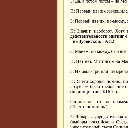
З: Да, а потом летом – на М
П: Первый из них завершилс
З: Первый из них, по-моему,
П: Значит, наоборот. Хотя
действительности митинг 4
- на Зубовской, - АП.)
З: Манеж, по-моему, был всё-
П: Нет-нет. Митингом на Ма
З: Их было три или четыре т
П: Я его хорошо помню, по
лозунгом было требование о
(по инициативе КПСС).
Опиши вот этот вот промежу
(То, что помнишь.)
З: Январь – учредительная 
(выборы российского Съезд
учредительный съезд Социал