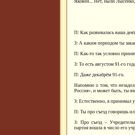
Яковен... Нет, были Лысенко
П: Как развивалась ваша дея
З: А каким периодом ты зак
П: Как-то так условно приня
З: То есть августом 91-го год
П: Даже декабрём 91-го.
Напомню о том, что незадо
Россия», и может быть, ты вм
З: Естественно, я принимал у
П: Ты про съезд говоришь и
З: Про съезд – Учредитель
партия вошла в число его уч