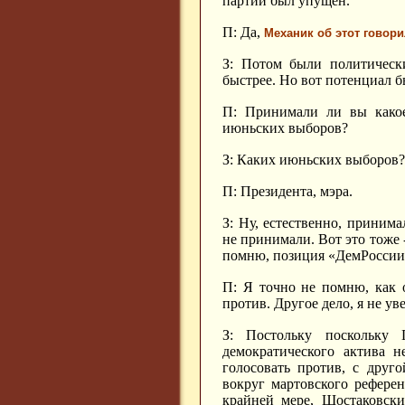
партии был упущен.
П: Да,
Механик об этот говори
З: Потом были политически
быстрее. Но вот потенциал 
П: Принимали ли вы какое
июньских выборов?
З: Каких июньских выборов?
П: Президента, мэра.
З: Ну, естественно, принима
не принимали. Вот это тоже 
помню, позиция «ДемРоссии»
П: Я точно не помню, как 
против. Другое дело, я не ув
З: Постольку поскольку
демократического актива н
голосовать против, с друг
вокруг мартовского рефере
крайней мере, Шостаковски