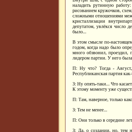
наладить рутинную работу:
рисованием кружочков, схем, 
сложными отношениями между
кристаллизации внутрипар
депутатом, увлёкся число д
было...
В этом смысле по-настоящем
годом, когда надо было опр
много обзвонил, проездил, п
лидером партии. У него была 
П: Ну что? Тогда - Август
Республиканская партия как-т
З: Ну опять-таки... Что каса
К этому моменту уже существ
П: Там, наверное, только как
З: Тем не менее...
П: Они только в середине ле
З: Да, о создании, но, тем