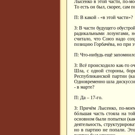
Лысенко в этой части, по-м
То есть он был, скорее, сам по
П: В какой - «в этой части»?
З: В части будущего обустро
радикальными лозунгами, н
считало, что Союз надо сох
позицию Горбачёва, но при э
П: Что-нибудь ещё запомнилос
З: Всё происходило как-то о
Шла, с одной стороны, борь
Республиканской партии (ка
Одновременно шла дискуссия 
- в марте?
П: Да – 17-го.
З: Причём Лысенко, по-моем
бóльшая часть стояла на то
основном были попытки (как
деятельность, структурирова
но в партию не попали. Это