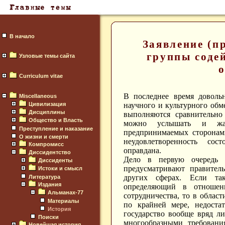
В начало
Заявление (п
группы соде
Узловые темы сайта
Curriculum vitae
В последнее время доволь
Miscellaneous
Цивилизация
научного и культурного об
Дисциплины
выполняются сравнительно
Общество и Власть
можно услышать и жал
Преступление и наказание
предпринимаемых сторонам
О жизни и смерти
неудовлетворенность сос
Компромисс
оправдана.
Диссидентство
Дело в первую очередь 
Диссиденты
предусматривают правител
Истоки и смысл
других сферах. Если та
Литература
Издания
определяющий в отношени
Альманах-77
сотрудничества, то в област
Материалы
по крайней мере, недоста
История
государство вообще вряд ли
Поиски
многообразными требовани
Новейшая история