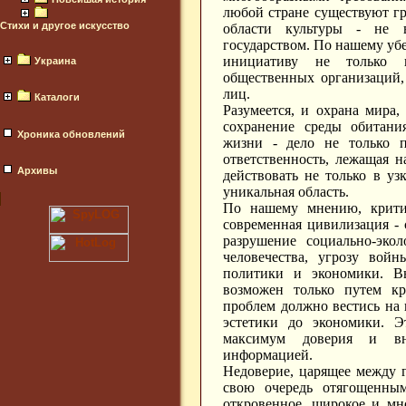
любой стране существуют гр
Стихи и другое искусство
области культуры - не в
государством. По нашему уб
инициативу не только 
Украина
общественных организаций,
лиц.
Каталоги
Разумеется, и охрана мира,
сохранение среды обитани
Хроника обновлений
жизни - дело не только п
ответственность, лежащая н
Архивы
действовать не только в уз
уникальная область.
По нашему мнению, критич
современная цивилизация - 
разрушение социально-эко
человечества, угрозу войн
политики и экономики. Вы
возможен только путем кр
проблем должно вестись на 
эстетики до экономики. Э
максимум доверия и вн
информацией.
Недоверие, царящее между г
свою очередь отягощенны
откровенное, широкое и мн