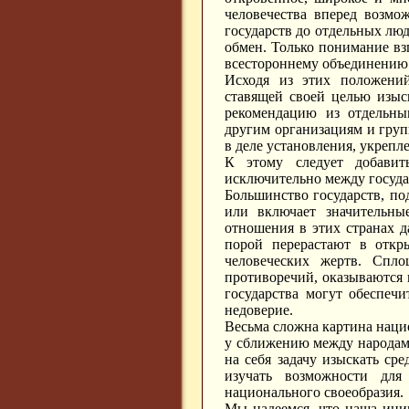
человечества вперед возмо
государств до отдельных люд
обмен. Только понимание вз
всестороннему объединению
Исходя из этих положений
ставящей своей целью изыс
рекомендацию из отдельны
другим организациям и груп
в деле установления, укрепл
К этому следует добавит
исключительно между госуда
Большинство государств, по
или включает значительны
отношения в этих странах д
порой перерастают в откр
человеческих жертв. Спл
противоречий, оказываются 
государства могут обеспеч
недоверие.
Весьма сложна картина наци
у сближению между народам
на себя задачу изыскать ср
изучать возможности для
национального своеобразия.
Мы надеемся, что наша ини