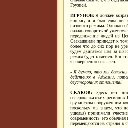
Грузией.
ИГРУНОВ:
Я должен возраз
вопрос, и я был едва ли 
визового режима. Однако сей
начали говорить об ужесточе
передвижение людей из Цен
Саакашвили приведет к тому
более что до сих пор не у
будем двигаться шаг за шаг
режим будет отменен. Я в эт
я совершенно согласен.
- Я думаю, что мы должны 
действиях в Абхазии, пот
двусторонних отношений.
СКАКОВ:
Здесь нет ника
северокавказских регионов
грузинском вооруженном кон
поскольку мы знаем, что н
ущелья) принимали участие
современность, это обычная 
перемещаются из страны в ст