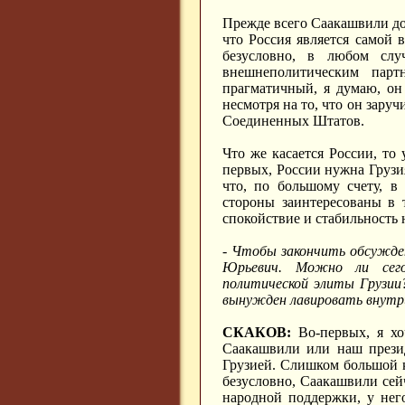
Прежде всего Саакашвили дол
что Россия является самой 
безусловно, в любом сл
внешнеполитическим парт
прагматичный, я думаю, он
несмотря на то, что он зару
Соединенных Штатов.
Что же касается России, то
первых, России нужна Грузия
что, по большому счету, в
стороны заинтересованы в 
спокойствие и стабильность 
- Чтобы закончить обсужден
Юрьевич. Можно ли сего
политической элиты Грузии?
вынужден лавировать внутр
СКАКОВ:
Во-первых, я хоч
Саакашвили или наш презид
Грузией. Слишком большой к
безусловно, Саакашвили сей
народной поддержки, у него