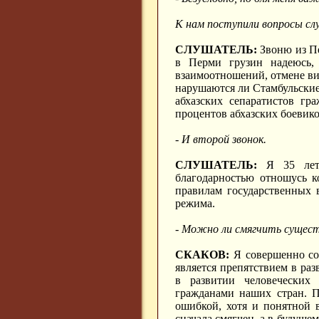
К нам поступили вопросы сл
СЛУШАТЕЛЬ:
Звоню из Пе
в Перми грузин надеюсь,
взаимоотношений, отмене виз
нарушаются ли Стамбульские 
абхазских сепаратистов гр
процентов абхазских боевик
- И второй звонок.
СЛУШАТЕЛЬ:
Я 35 лет 
благодарностью отношусь к
правилам государственных 
режима.
- Можно ли смягчить сущес
СКАКОВ:
Я совершенно сог
является препятствием в ра
в развитии человеческих
гражданами наших стран. П
ошибкой, хотя и понятной 
сначала смягчен, а в будуще