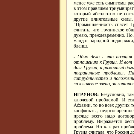
менее уже есть симптомы рас
в этом правящем триумвират
который абсолютно не согл
другие влиятельные силы,
"Промышленность спасет Гр
считать, что грузинское об
думаю, преждевременно. Но,
мандат народной поддержки, 
бланш.
- Одно дело - это позиция
отношению к Грузии. И вот 
долг Грузии, и рамочный дог
пограничные проблемы, П
сотрудничество и положение
ли ключевое звено, за котор
ИГРУНОВ:
Безусловно, так
ключевой проблемой. И есл
Абхазии, то во всех других 
конфликты, недоговоренно
прежде всего надо договор
проблему. Выражается бесп
проблема. Но как раз пробл
Грузия считала, что Россия 