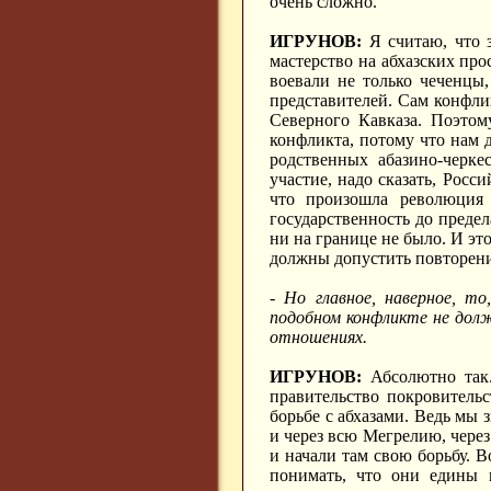
очень сложно.
ИГРУНОВ:
Я считаю, что з
мастерство на абхазских прос
воевали не только чеченцы,
представителей. Сам конфли
Северного Кавказа. Поэтом
конфликта, потому что нам д
родственных абазино-черке
участие, надо сказать, Росс
что произошла революция 
государственность до предел
ни на границе не было. И это
должны допустить повторени
- Но главное, наверное, т
подобном конфликте не дол
отношениях.
ИГРУНОВ:
Абсолютно так. 
правительство покровитель
борьбе с абхазами. Ведь мы 
и через всю Мегрелию, чере
и начали там свою борьбу. 
понимать, что они едины 