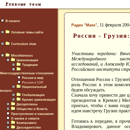
В начало
, 11 февраля 200
Радио "Маяк"
Узловые темы сайта
Россия - Грузия
Curriculum vitae
Участники передачи: Вяче
Miscellaneous
Международного инсти
Цивилизация
исследований, и Александр 
Традиция
Российского института стра
Межгосударственные отношения
Россия и мир
Отношения России с Грузией
Россия и СНГ
роль России в этом компле
Национальный
будем обсуждать.
вопрос
Сначала хочу привести две ц
Глобализация
Кризис цивилизации
президентов в Кремле.) Мих
Дисциплины
приехал, чтобы с вами под
Общество и Власть
идем навстречу Грузии прак
Преступление и наказание
О жизни и смерти
Готовясь к передаче, я про
Компромисс
Владимирович, данное о
Диссидентство