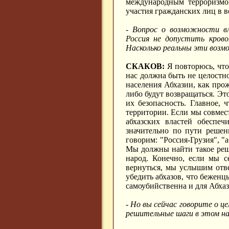
международным терроризмо
участия гражданских лиц в 
- Вопрос о возможности вл
Россия не допустить кров
Насколько реальны эти воз
СКАКОВ:
Я повторюсь, что
нас должна быть не целостно
населения Абхазии, как прож
либо будут возвращаться. Эт
их безопасность. Главное, 
территории. Если мы совме
абхазских властей обеспеч
значительно по пути решен
говорим: "Россия-Грузия", "
Мы должны найти такое реше
народ. Конечно, если мы с
вернуться, мы услышим отве
убедить абхазов, что беженц
самоубийственна и для Абхази
- Но вы сейчас говорите о ц
решительные шаги в этом на