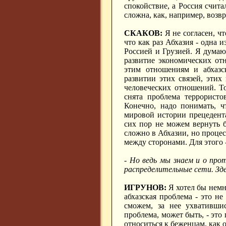
спокойствие, а Россия счита
сложна, как, например, возв
СКАКОВ:
Я не согласен, ч
что как раз Абхазия - одна
Россией и Грузией. Я думаю
развитие экономических о
этим отношениям и абхазск
развитии этих связей, эти
человеческих отношений. То
снята проблема террористо
Конечно, надо понимать, 
мировой истории прецедента
сих пор не можем вернуть б
сложно в Абхазии, но процес
между сторонами. Для этого 
- Но ведь мы знаем и о про
распределительные сети. Зд
ИГРУНОВ:
Я хотел бы немн
абхазская проблема - это н
сможем, за нее ухватившис
проблема, может быть, - это
относиться к беженцам, как 