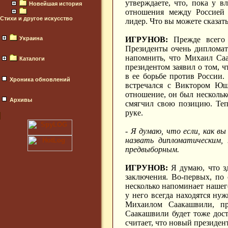
утверждаете, что, пока у в
Новейшая история
отношения между Россией 
Стихи и другое искусство
лидер. Что вы можете сказат
Украина
ИГРУНОВ:
Прежде всего 
Президенты очень дипломат
напомнить, что Михаил Саа
Каталоги
президентом заявил о том, ч
в ее борьбе против России.
Хроника обновлений
встречался с Виктором Ющ
отношение, он был нескольк
Архивы
смягчил свою позицию. Теп
руке.
- Я думаю, что если, как в
назвать дипломатическим,
предвыборным.
ИГРУНОВ:
Я думаю, что з
заключения. Во-первых, п
несколько напоминает нашег
у него всегда находятся ну
Михаилом Саакашвили, пр
Саакашвили будет тоже дост
считает, что новый президен