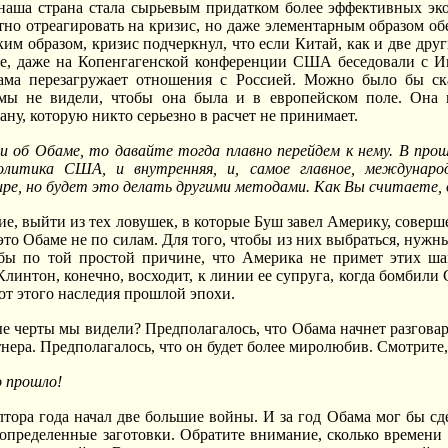
наша страна стала сырьевым придатком более эффективных эко
тно отреагировать на кризис, но даже элементарным образом об
ким образом, кризис подчеркнул, что если Китай, как и две друг
е, даже на Копенгагенской конференции США беседовали с Ин
ама перезагружает отношения с Россией. Можно было бы ска
мы не видели, чтобы она была и в европейском поле. Она к
ану, которую никто серьезно в расчет не принимает.
ли об Обаме, то давайте тогда плавно перейдем к нему. В пр
политика США, и внутренняя, и, самое главное, междунар
ире, но будет это делать другими методами. Как Вы считаете,
ие, выйти из тех ловушек, в которые Буш завел Америку, соверш
 это Обаме не по силам. Для того, чтобы из них выбраться, нуж
 бы по той простой причине, что Америка не примет этих ш
Клинтон, конечно, восходит, к линии ее супруга, когда бомбил
 от этого наследия прошлой эпохи.
е черты мы видели? Предполагалось, что Обама начнет разговари
тнера. Предполагалось, что он будет более миролюбив. Смотрите
о прошло!
лтора года начал две большие войны. И за год Обама мог бы сде
 определенные заготовки. Обратите внимание, сколько времени г