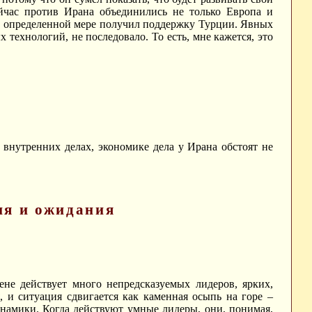
йчас против Ирана объединились не только Европа и
 в определенной мере получил поддержку Турции. Явных
технологий, не последовало. То есть, мне кажется, это
о внутренних делах, экономике дела у Ирана обстоят не
ия и ожидания
ене действует много непредсказуемых лидеров, ярких,
 и ситуация сдвигается как каменная осыпь на горе –
инамики. Когда действуют умные лидеры, они, понимая,