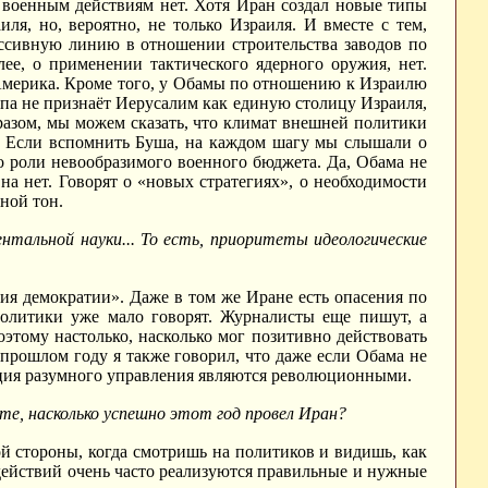
 военным действиям нет. Хотя Иран создал новые типы
иля, но, вероятно, не только Израиля. И вместе с тем,
ессивную линию в отношении строительства заводов по
ее, о применении тактического ядерного оружия, нет.
 Америка. Кроме того, у Обамы по отношению к Израилю
вропа не признаёт Иерусалим как единую столицу Израиля,
разом, мы можем сказать, что климат внешней политики
я. Если вспомнить Буша, на каждом шагу мы слышали о
 роли невообразимого военного бюджета. Да, Обама не
на нет. Говорят о «новых стратегиях», о необходимости
иной тон.
ентальной науки... То есть, приоритеты идеологические
ния демократии». Даже в том же Иране есть опасения по
политики уже мало говорят. Журналисты еще пишут, а
оэтому настолько, насколько мог позитивно действовать
 прошлом году я также говорил, что даже если Обама не
ация разумного управления являются революционными.
е, насколько успешно этот год провел Иран?
ой стороны, когда смотришь на политиков и видишь, как
 действий очень часто реализуются правильные и нужные