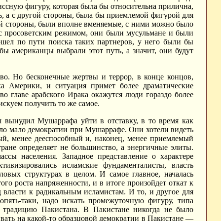
ссную фигуру, которая была бы относительна прилична,
ь, а с другой стороны, была бы приемлемой фигурой для
ой стороны, были вполне вменяемые, с ними можно было
 с просоветским режимом, они были мусульмане и были
ошел по пути поиска таких партнеров, у него были бы
бы американцы выбрали этот путь, а значит, они будут
во. Но бесконечные жертвы и террор, в конце концов,
жка Америки, и ситуация примет более драматические
 во главе арабского Ирака окажутся люди гораздо более
скуем получить то же самое.
 вынудил Мушаррафа уйти в отставку, в то время как
ло мало демократии при Мушаррафе. Они хотели видеть
ый, менее дееспособный и, наконец, менее приемлемый
тране определяет не большинство, а энергичные элиты.
ссы населения. Западное представление о характере
тивизировались исламские фундаменталисты, власть
овых структурах в целом. И самое главное, началась
ого роста напряженности, и в итоге произойдет откат к
 власти к радикальным исламистам. И то, и другое для
опять-таки, надо искать промежуточную фигуру, типа
 традицию Пакистана. В Пакистане никогда не было
ивать на какой-то образцовой демократии в Пакистане —