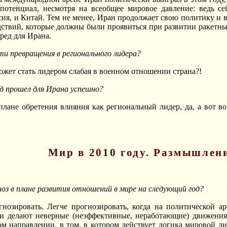
отенциал, несмотря на всеобщее мировое давление: ведь се
сия, и Китай. Тем не менее, Иран продолжает свою политику и
ствий, которые должны были проявиться при развитии ракетных 
ред для Ирана.
ти превращения в регионального лидера?
может стать лидером слабая в военном отношении страна?!
од прошел для Ирана успешно?
 плане обретения влияния как региональный лидер, да, а вот в
Мир в 2010 году. Размышлен
ноз в плане развития отношений в мире на следующий год?
нозировать. Легче прогнозировать, когда на политической ар
ни делают неверные (неэффективные, неработающие) движения,
ом направлении, в том, в котором действует логика мировой д