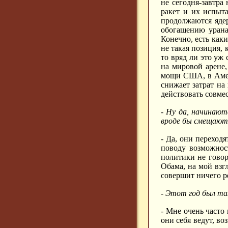
не сегодня-завтра
ракет и их испыта
продолжаются ядер
обогащению урана
Конечно, есть как
не такая позиция, 
то вряд ли это уж
на мировой арене
мощи США, в Амер
снижает затрат на
действовать совмес
- Ну да, начинают
вроде бы смещают
- Да, они переход
поводу возможнос
политики не говор
Обама, на мой взг
совершит ничего р
- Этот год был та
- Мне очень часто
они себя ведут, в