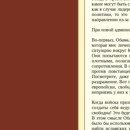
какие могут быть с
как в случае лидер
политики, то это
направлении из-за 
При новой админис
Во-первых, Обама,
которая мне лично
ситуацию вокруг К
Они попытаются с
плотными, полагая
сопротивления. В о
против повстанце
Посмотрите, даже
раздражение. Вот п
европейски, своб
неприязнь у них к 
Когда войска прих
солдаты себя веду
свободна! Это буд
В этом смысле Оба
было бы использов
найти исламских 