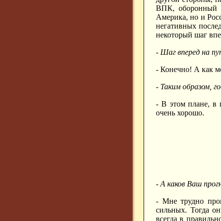
ВПК, оборонный п
Америка, но и Рос
негативных послед
некоторый шаг впе
- Шаг вперед на пу
- Конечно! А как 
- Таким образом, г
- В этом плане, в
очень хорошо.
-
А каков Ваш прог
- Мне трудно прог
сильных. Тогда о
всегда в правильн