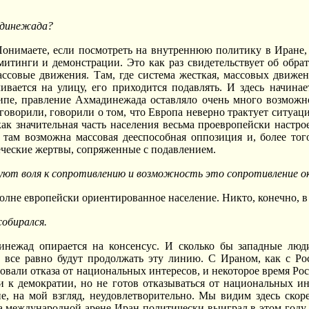
адинежада?
 Понимаете, если посмотреть на внутреннюю политику в Иране, 
митинги и демонстрации. Это как раз свидетельствует об обра
ассовые движения. Там, где система жесткая, массовых движен
ивается на улицу, его приходится подавлять. И здесь начина
ипе, правление Ахмадинежада оставляло очень много возможн
д говорили, говорили о том, что Европа неверно трактует ситуа
я как значительная часть населения весьма проевропейски настр
о там возможна массовая дееспособная оппозиция и, более то
еческие жертвы, сопряженные с подавлением.
вуют воля к сопротивлению и возможность это сопротивление о
вполне европейски ориентированное население. Никто, конечно,
собирался.
инежад опирается на консенсус. И сколько бы западные люд
 все равно будут продолжать эту линию. С Ираном, как с Ро
овали отказа от национальных интересов, и некоторое время Рос
 к демократии, но не готов отказываться от национальных ин
е, на мой взгляд, неудовлетворительно. Мы видим здесь ско
а международной арене Иран политически выиграл в этом году, п