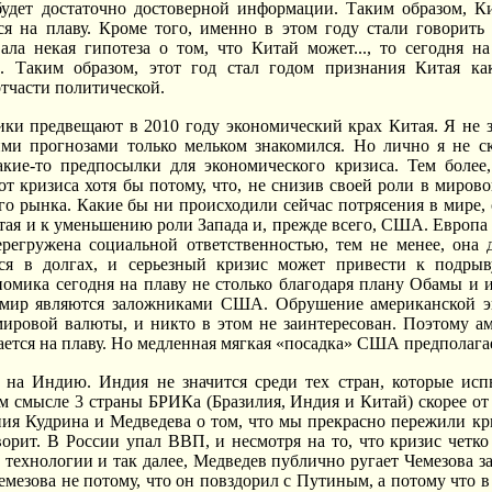
 будет достаточно достоверной информации. Таким образом, К
я на плаву. Кроме того, именно в этом году стали говорить 
ала некая гипотеза о том, что Китай может..., то сегодня н
. Таким образом, этот год стал годом признания Китая к
отчасти политической.
ки предвещают в 2010 году экономический крах Китая. Я не з
ими прогнозами только мельком знакомился. Но лично я не ск
акие-то предпосылки для экономического кризиса. Тем более,
от кризиса хотя бы потому, что, не снизив своей роли в миров
го рынка. Какие бы ни происходили сейчас потрясения в мире, 
ая и к уменьшению роли Запада и, прежде всего, США. Европа 
ерегружена социальной ответственностью, тем не менее, она
ся в долгах, и серьезный кризис может привести к подрыв
омика сегодня на плаву не столько благодаря плану Обамы и 
 мир являются заложниками США. Обрушение американской 
мировой валюты, и никто в этом не заинтересован. Поэтому а
ется на плаву. Но медленная мягкая «посадка» США предполагае
 на Индию. Индия не значится среди тех стран, которые исп
м смысле 3 страны БРИКа (Бразилия, Индия и Китай) скорее от
ния Кудрина и Медведева о том, что мы прекрасно пережили кр
ворит. В России упал ВВП, и несмотря на то, что кризис четк
технологии и так далее, Медведев публично ругает Чемезова за
емезова не потому, что он повздорил с Путиным, а потому что в