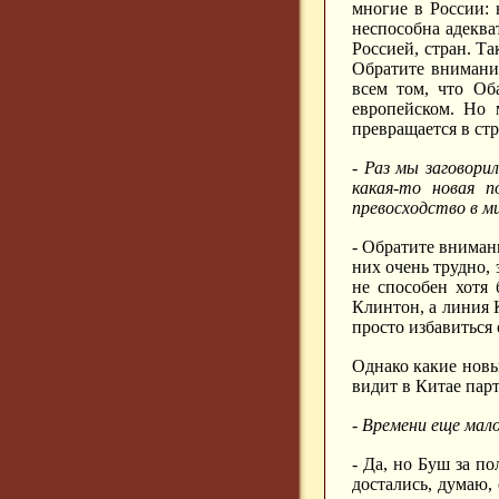
многие в России: 
неспособна адеква
Россией, стран. Та
Обратите внимани
всем том, что Об
европейском. Но 
превращается в стр
- Раз мы заговори
какая-то новая 
превосходство в м
- Обратите вниман
них очень трудно,
не способен хотя
Клинтон, а линия 
просто избавиться
Однако какие новы
видит в Китае пар
- Времени еще мал
- Да, но Буш за по
достались, думаю,