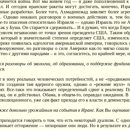
 начнется война. Вот мы живем год — и даже поползновений к
л. И сегодня иранские ракеты могут достигать, конечно, Изра
ные разработки. Более того, Ахмадинежад заявляет более агр
. Однако никаких разговоров о военных действиях и, тем бол
ие-то опасения относительно Израиля — однако Израиль это не
как у Буша. Он старается сдерживать... И я думаю, что когда Е
 совсем независимо от точки зрения президента США. Таким об
, который в значительной степени определяет США, изменилс
ике появилась идеология американской империи, говорилось о
 вооружение, но разговоры о силе Америки как-то мягко сошли 
тно с другими народами – и это, согласитесь, по крайней мере, 
ся разговоры об экологии, об образовании, о поддержке фундам
ся.
ят в зону реальных человеческих потребностей, а не «продвиже
ти создания там ядерного оружия, однако о «режиме мулл» 
ят. Все-таки это показывает определенный сдвиг к реализму. П
ляд, он и действовал. Обама, в общем-то, оправдал ожидания. В
еволюционного, уже сам факт прихода его к власти и демонстр
кже довольно урожайным на события в Иране. Как Вы оценивает
 приходится говорить о том, что есть некоторый дуализм. С одн
озникает отторжение — нехорошие они люди. Но в результате их