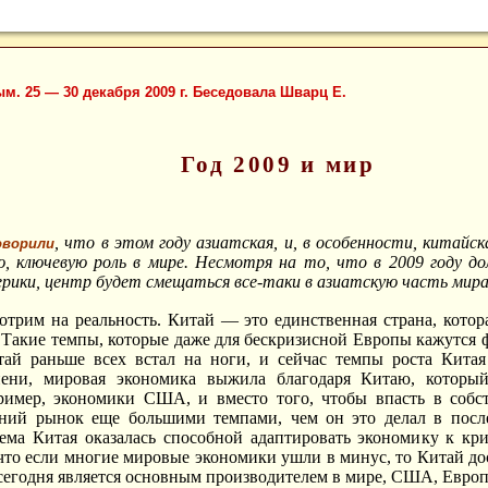
м. 25 — 30 декабря 2009 г. Беседовала Шварц Е.
Год 2009 и мир
, что в этом году азиатская, и, в особенности, китайс
оворили
ю, ключевую роль в мире. Несмотря на то, что в 2009 году д
рики, центр будет смещаться все-таки в азиатскую часть мира
мотрим на реальность. Китай — это единственная страна, кото
. Такие темпы, которые даже для бескризисной Европы кажутся 
тай раньше всех встал на ноги, и сейчас темпы роста Кита
пени, мировая экономика выжила благодаря Китаю, который
ример, экономики США, и вместо того, чтобы впасть в собс
нний рынок еще большими темпами, чем он это делал в посл
ема Китая оказалась способной адаптировать экономику к кри
что если многие мировые экономики ушли в минус, то Китай до
 сегодня является основным производителем в мире, США, Европ