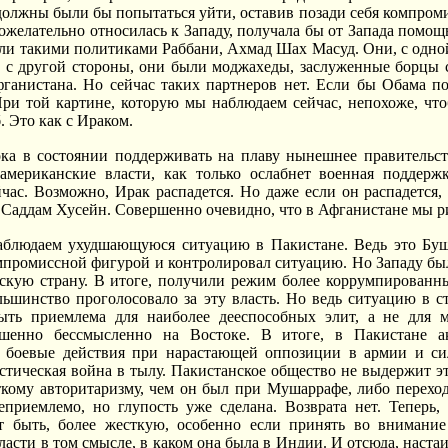
олжны были бы попытаться уйти, оставив позади себя компроми
ожелательно относилась к Западу, получала бы от Запада помощ
ыли такими политиками Раббани, Ахмад Шах Масуд. Они, с одн
а, с другой стороны, они были моджахеды, заслуженные борцы
ганистана. Но сейчас таких партнеров нет. Если бы Обама п
ри той картине, которую мы наблюдаем сейчас, непохоже, что
. Это как с Ираком.
ка в состоянии поддерживать на плаву нынешнее правительст
оамериканские власти, как только ослабнет военная поддер
йчас. Возможно, Ирак распадется. Но даже если он распадется,
 Саддам Хусейн. Совершенно очевидно, что в Афганистане мы ри
аблюдаем ухудшающуюся ситуацию в Пакистане. Ведь это Буш
промиссной фигурой и контролировал ситуацию. Но Западу бы
ескую страну. В итоге, получили режим более коррумпированн
льшинство проголосовало за эту власть. Но ведь ситуацию в с
ть приемлема для наиболее дееспособных элит, а не для ма
шенно бессмысленно на Востоке. В итоге, в Пакистане ак
 боевые действия при нарастающей оппозиции в армии и сил
стическая война в тылу. Пакистанское общество не выдержит эт
ткому авторитаризму, чем он был при Мушаррафе, либо переход
риемлемо, но глупость уже сделана. Возврата нет. Теперь, 
 быть, более жесткую, особенно если принять во внимание
ласти в том смысле, в каком она была в Индии. И отсюда, наста