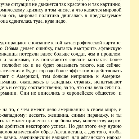
лучае ситуация не движется так красочно и так картинно,
омическому кризису в том числе, а что касается мировой
ая ось, мировая политика двигалась в предсказуемом
она сдвигалась туда, куда надо.
едотвращают сползание к той катастрофической картине,
Но Обама делает ошибку, пытаясь выстроить афганскую
риканцы потеряли вдвое больше солдат, чем в прошлом.
и войсками, т.е. попытаются сделать контакты более
 полюбит их и не будет оказывать такого, как сейчас,
населения и будут гораздо более эффективно действовать
нтакт с Америкой, тем больше неприязнь к Америке.
льманах, оказываясь в западных странах, испытывают
ь и сестру соответственно, за то, что она вела себя по-
ермании. Они не вписались в европейское общество, и
е на то, с чем имеют дело американцы в своем мире, и
о-западному: дескать, женщина, сними паранджу, и ты
нтакт может привести к еще большему количеству жертв.
ы добиться некоторого успеха. Но для этого ему нужно
демократический» образ Афганистана, а для того, чтобы
 равно, американский вариант для афганского народа