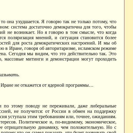
то она ухудшается. Я говорю так не только потому, что
тном: система достаточно демократична для того, чтобы
ий не возникает. Но я говорю в том смысле, что когда
ется поляризация мнений, и ситуация становится более
остей для роста демократических настроений. И мы об
цию в Иране, говоря об авторитаризме, исламском режиме
оена. Сегодня мы видим, что это действительно так. Это
го, массовые митинги и демонстрации могут проходить
казывать.
 в Иране не откажется от ядерной программы…
и по этому поводу не переживали, даже либеральные
ссией, не получится: от России в обмен на поддержку
сия уступала этим требованиям или, точнее, ожиданиям.
тересов. Политическое и, по-видимому, экономическое,
рее отрицательную динамику, чем положительную. Но с
отому что он сумел показать, что будет развивать свой