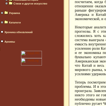
посчитаем, когда
Стихи и другое искусство
отношении оказалс
раньше фигуриров
Украина
Америка и Китай
экономической, и 
Каталоги
Некоторые аналити
прогнозы. Я с эт
Хроника обновлений
сложились хоть к
система выиграла 
Архивы
емкость внутренне
усилению роли Кит
и ее экономика п
буквально купают
Американская экон
что Китай и весь
мирового рынка, 
усилиями удержива
Теперь посмотрим
проблемы. И в это
проиграла. Заявле
никто этого не го
необходимы новые 
публично ругает Ч