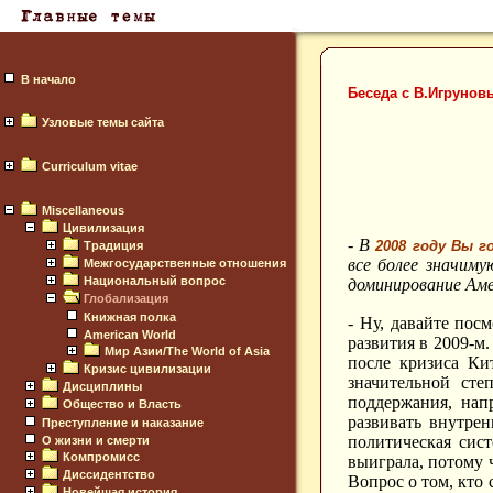
В начало
Беседа с В.Игруновы
Узловые темы сайта
Curriculum vitae
Miscellaneous
Цивилизация
- В
2008 году Вы г
Традиция
все более значиму
Межгосударственные отношения
Национальный вопрос
доминирование Аме
Глобализация
Книжная полка
- Ну, давайте пос
American World
развития в 2009-м
Мир Азии/The World of Asia
после кризиса Ки
Кризис цивилизации
значительной сте
Дисциплины
поддержания, нап
Общество и Власть
развивать внутре
Преступление и наказание
политическая сист
О жизни и смерти
Компромисс
выиграла, потому 
Диссидентство
Вопрос о том, кто
Новейшая история