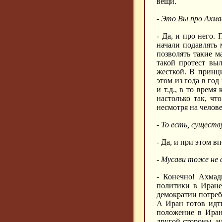
вещи.
- Это Вы про Ахм
- Да, и про него.
начали подавлять 
позволять такие м
такой протест выл
жесткой. В принц
этом из года в го
и т.д., в то врем
настолько так, чт
несмотря на челов
- То есть, сущест
- Да, и при этом 
- Мусави тоже не 
- Конечно! Ахмад
политики в Иране
демократии потреб
А Иран готов идти
положение в Иран
другой стороны, н