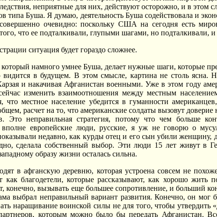
ледствия, неприятные для них, действуют осторожно, и в этом с
ов типа Буша. Я думаю, деятельность Буша содействовала и экон
 совершенно очевидно: поскольку США на сегодня есть миров
того, что ее подталкивали, глупыми шагами, но подталкивали, и 
трации ситуация будет гораздо сложнее.
 который намного умнее Буша, делает нужные шаги, которые пр
 видится в будущем. В этом смысле, картина не столь ясна. 
арзая и накачивая Афганистан военными. Уже в этом году аме
ейчас изменить взаимоотношения между местным населением 
, что местное население убедится в гуманности американцев,
бщем, расчет на то, что американские солдаты вызовут доверие 
в. Это неправильная стратегия, потому что чем больше ко
 вполне европейские люди, русские, я уж не говорю о мусу
оказывали недавно, как курды отец и его сын убили женщину, доч
одно, сделала собственный выбор. Эти люди 15 лет живут в Г
западному образу жизни осталась сильна.
одят в афганскую деревню, которая устроена совсем не похож
т как благодетели, которые рассказывают, как хорошо жить п
ет, конечно, вызывать еще большее сопротивление, и больший ко
ма выбрал неправильный вариант развития. Конечно, он мог б
ать наращивание воинской силы не для того, чтобы утвердить «
партнеров, которым можно было бы передать Афганистан. Все