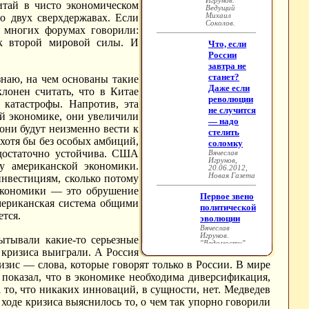
итай в чисто экономическом
о двух сверхдержавах. Если
а многих форумах говорили:
ак второй мировой силы. И
наю, на чем основаны такие
лонен считать, что в Китае
 катастрофы. Напротив, эта
ой экономике, они увеличили
они будут неизменно вести к
хотя бы без особых амбиций,
 достаточно устойчива. США
у американской экономики.
инвестициям, сколько потому
экономики — это обрушение
мериканская система общими
тся.
ытывали какие-то серьезные
 кризиса выиграли. А Россия
изис — слова, которые говорят только в России. В мире
о показал, что в экономике необходима диверсификация,
 то, что никаких инноваций, в сущности, нет. Медведев
 ходе кризиса выяснилось то, о чем так упорно говорили