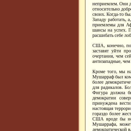
неприемлем. Они д
относительно добр
своих. Когда-то б
Западу работать, 
приемлемы для Аф
шансы на успех. П
расшибать себе лоб
США, конечно, по
заставят уйти пр
очертания, чем се
антизападные, чем
Кроме того, мы н
Мушарраф был ком
более демократич
для радикалов. Бо
Фигура должна бы
демократии совер
принуждена вести
настоящая террори
гораздо более жес
США вроде бы неп
Мушаррафа, может
демократической в