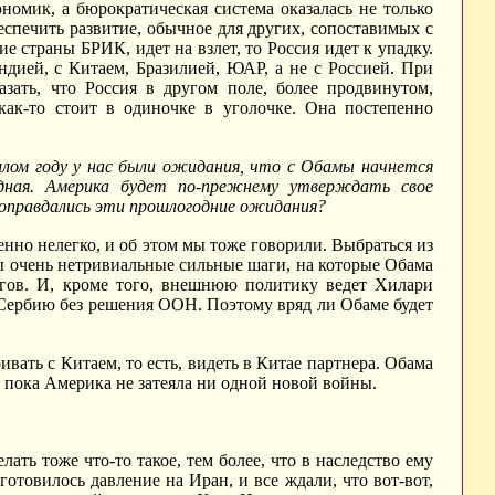
номик, а бюрократическая система оказалась не только
еспечить развитие, обычное для других, сопоставимых с
ие страны БРИК, идет на взлет, то Россия идет к упадку.
дией, с Китаем, Бразилией, ЮАР, а не с Россией. При
зать, что Россия в другом поле, более продвинутом,
ак-то стоит в одиночке в уголочке. Она постепенно
ошлом году у нас были ожидания, что с Обамы начнется
одная. Америка будет по-прежнему утверждать свое
 оправдались эти прошлогодние ожидания?
енно нелегко, и об этом мы тоже говорили. Выбраться из
ны очень нетривиальные сильные шаги, на которые Обама
агов. И, кроме того, внешнюю политику ведет Хилари
и Сербию без решения ООН. Поэтому вряд ли Обаме будет
вать с Китаем, то есть, видеть в Китае партнера. Обама
, пока Америка не затеяла ни одной новой войны.
лать тоже что-то такое, тем более, что в наследство ему
отовилось давление на Иран, и все ждали, что вот-вот,