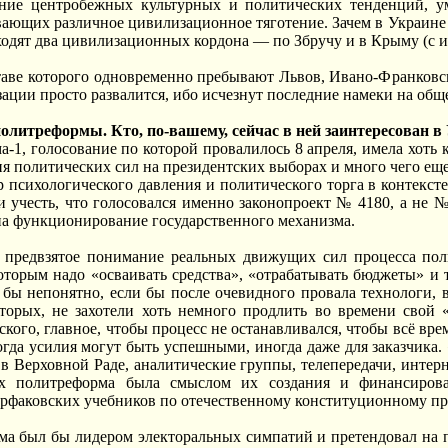
ение центробежных культурных и политических тенденций, у
ающих различное цивилизационное тяготение. Зачем в Украине 
оходят два цивилизационных кордона — по Збручу и в Крыму (с 
ставе которого одновременно пребывают Львов, Ивано-Франковск
зации просто развалится, ибо исчезнут последние намеки на об
политреформы. Кто, по-вашему, сейчас в ней заинтересован в
-1, голосование по которой провалилось 8 апреля, имела хоть к
ия политических сил на президентских выборах и много чего е
ор психологического давления и политического торга в контек
и учесть, что голосовался именно законопроект № 4180, а не 
на функционирование государственного механизма.
 предвзятое понимание реальных движущих сил процесса поли
оторым надо «осваивать средства», «отрабатывать бюджеты» и
 бы непонятно, если бы после очевидного провала технологи, 
вторых, не захотели хоть немного продлить во времени свой 
ского, главное, чтобы процесс не останавливался, чтобы всё вр
огда усилия могут быть успешными, иногда даже для заказчика. 
 в Верховной Раде, аналитические группы, телепередачи, интерн
рых политреформа была смыслом их создания и финансиро
рфаковских учебников по отечественному конституционному пр
ма был бы лидером электоральных симпатий и претендовал на пе