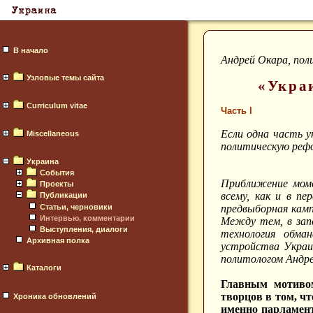
В начало
Андрей Окара, пол
Узловые темы сайта
«Украи
Curriculum vitae
Часть I
Если одна часть у
Miscellaneous
политическую рефо
Украина
События
Приближение моме
Проекты
всему, как и в п
Публикации
Статьи, черновики
предвыборная камп
Интервью, комментарии
Между тем, в запа
Выступления, диалоги
технология обма
Архивная полка
устройства Украи
политологом Андр
Каталоги
Главным мотивом
творцов в том, ч
Хроника обновлений
именно парламент