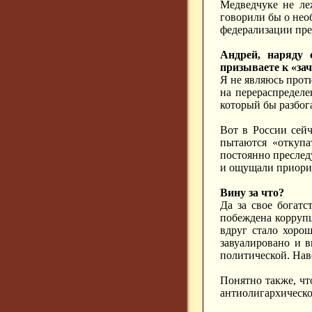
Медведчуке не ле
говорили бы о нео
федерализации пре
Андрей, наряду 
призываете к «зач
Я не являюсь прот
на перераспредел
который бы разбога
Вот в России сейч
пытаются «откупа
постоянно преслед
и ощущали приорит
Вину за что?
Да за свое богат
побеждена коррупц
вдруг стало хорош
завуалировано и 
политической. Наве
Понятно также, чт
антиолигархическо