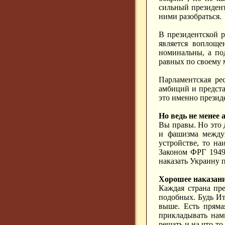
сильный президент
ними разобраться.
В президентской р
является воплоще
номинальны, а по
равных по своему 
Парламентская ре
амбиций и предста
это именно презид
Но ведь не менее
Вы правы. Но это 
и фашизма междун
устройстве, то н
Законом ФРГ 1949
наказать Украину 
Хорошее наказани
Каждая страна пр
подобных. Будь И
выше. Есть пряма
прикладывать нам
решать и на что-то