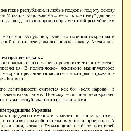
дентские республики, и любые подкопы под эту основу
бе Михаила Ходорковского: небо “в клеточку” для него
а тогда, когда он заговорил о парламентской республике и
аментской республики, если это позиция искренняя и
лений и интеллектуального поиска - как у Александра
 чем президентская…
изводные от него те, кто произносит: то ли имеется в
 правления. В политическом лексиконе манипуляторов
а который предлагается молиться и который строжайше
е - Бог весть…
его легитимности считается как бы «воля народа», в
м, значительно ниже. Поэтому если под демократией
нтская же республика тяготеет к олигархии.
ским традициям Украины.
ыть определена именно как милитарная президентская
ю, но по известным обстоятельствам это не произошло. А
 правления, когда в Гетьманщине не было носителей