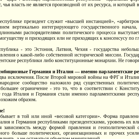
, чья власть не является производной от их ресурса, и который
еспублике президент служит «высшей инстанцией», «арбитром 
нием вертикально интегрирующего государственного начала,
длинными распорядителями политического процесса выступае
могуществу и приходящих или не приходящих к консенсусу по г
спублика - это Эстония, Латвия, Чехия - государства небо
вления о какой-либо собственной исторической миссии. Госуда
ентские республики либо конституционные монархии. Не говор
 амбициозные Германия и Италия — именно парламентские р
два исключения. После Второй мировой войны на ФРГ и Италию
ародное сообщество наложило ряд существенных политичес
аибольшее ограничение - это то, что в соответствии с Конст
 года Италия и Германия стали именно парламентскими респ
похожим образом.
е!
ебывает в той или иной «весовой категории». Форма правлени
талия и Германия республиками президентскими, уровень их в
я зависимость между формой правления и геополитической с
ного больше политических, организационных и прочих усили
 влиять, а не оставаться объектом манипуляций.