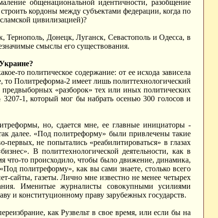
маление общенациональной идентичности, разобщение
строить кордоны между субъектами федерации, когда по
исламской цивилизацией)?
, Тернополь, Донецк, Луганск, Севастополь и Одесса, в
щезначимые смыслы его существования.
 Украине?
акое-то политическое содержание: от ее исхода зависела
ще, то Политреформа-2 имеет лишь политтехнологический
сте предвыборных «разборок» тех или иных политических
№ 3207-1, который мог бы набрать осенью 300 голосов и
треформы, но, сдается мне, ее главные инициаторы -
 так далее. «Под политреформу» были привлечены такие
во-первых, не попытались «реабилитироваться» в глазах
«бизнес». В политтехнологической деятельности, как в
емя что-то происходило, чтобы было движение, динамика,
«Под политреформу», как вы сами знаете, столько всего
ет-сайты, газеты. Лично мне известно не менее четырех
вания. Именитые журналисты совокупными усилиями
аву и конституционному праву зарубежных государств.
реизбрание, как Рузвельт в свое время, или если бы на