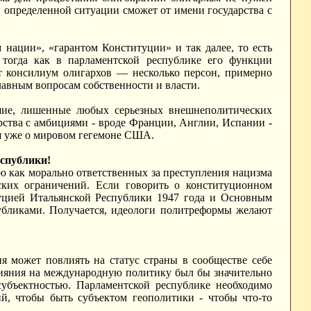
 в определенной ситуации сможет от имени государства с
нации», «гарантом Конституции» и так далее, то есть
 тогда как в парламентской республике его функции
т консилиум олигархов — несколько персон, примерно
лавным вопросам собственности и власти.
льшие, лишенные любых серьезных внешнеполитических
рства с амбициями - вроде Франции, Англии, Испании -
я уже о мировом гегемоне США.
еспублики!
 как морально ответственных за преступления нацизма
ких ограничений. Если говорить о конституционном
итуцией Итальянской Республики 1947 года и Основным
убликами. Получается, идеологи политреформы желают
я может повлиять на статус страны в сообществе себе
лияния на международную политику был бы значительно
убъектностью. Парламентской республике необходимо
й, чтобы быть субъектом геополитики - чтобы что-то