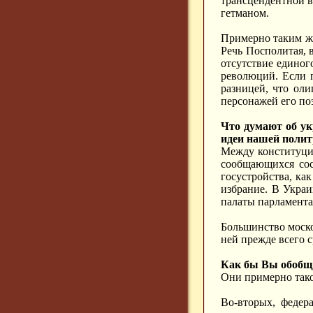
трансцендентной в
гетманом.
Примерно таким же
Речь Посполитая, 
отсутствие единог
революций. Если 
разницей, что оли
персонажей его п
Что думают об ук
идеи нашей полит
Между конституцио
сообщающихся сос
госустройства, ка
избрание. В Украи
палаты парламента
Большинство моско
ней прежде всего 
Как бы Вы обобщ
Они примерно тако
Во-вторых, федер