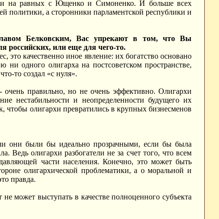
они на равных с Ющенко и Симоненко. И больше всех
ней политики, а сторонники парламентской республики и
славом Белковским, Вас упрекают в том, что Вы
я российских, или еще для чего-то.
, это качественно иное явление: их богатство основано
 ни одного олигарха на постсоветском пространстве,
что-то создал «с нуля».
- очень правильно, но не очень эффективно. Олигархи
ние нестабильности и неопределенности будущего их
так, чтобы олигархи превратились в крупных бизнесменов
сли они были бы идеально прозрачными, если бы была
. Ведь олигархи разбогатели не за счет того, что всем
подавляющей части населения. Конечно, это может быть
тороне олигархической проблематики, а о моральной и
это правда.
т не может выступать в качестве полноценного субъекта