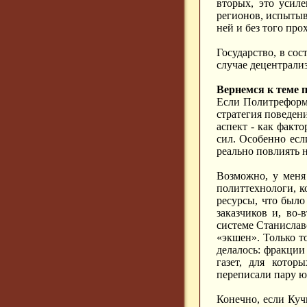
вторых, это усил
регионов, испытыв
ней и без того пр
Государство, в со
случае децентрали
Вернемся к теме 
Если Политреформа
стратегия поведен
аспект - как факт
сил. Особенно есл
реально повлиять 
Возможно, у меня
политтехнологи, к
ресурсы, что было
заказчиков и, во-
системе Станислав
«экшен». Только т
делалось: фракции
газет, для кото
переписали пару ю
Конечно, если Куч