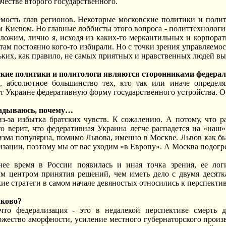
ачестве второго государственного.
емость глав регионов. Некоторые московские политики и полит
 Киевом. Но главные лоббисты этого вопроса - политтехнологи
ложим, лично я, исходя из каких-то меркантильных и корпорат
 там постоянно кого-то избирали. Но с точки зрения управляемо
льких, как правило, не самых приятных и нравственных людей в
ские политики и политологи являются сторонниками федера
о, абсолютное большинство тех, кто так или иначе определ
т Украине федеративную форму государственного устройства. О
гадываюсь, почему…
из-за избытка братских чувств. К сожалению. А потому, что 
то верит, что федеративная Украина легче распадется на «на
изма популярна, помимо Львова, именно в Москве. Львов как б
зации, поэтому мы от вас уходим «в Европу». А Москва подогрев
нее время в России появилась и иная точка зрения, ее лог
м центром принятия решений, чем иметь дело с двумя десят
ие стратеги в самом начале девяностых относились к перспекти
аково?
то федерализация - это в недалекой перспективе смерть д
ржество аморфности, усиление местного губернаторского произ