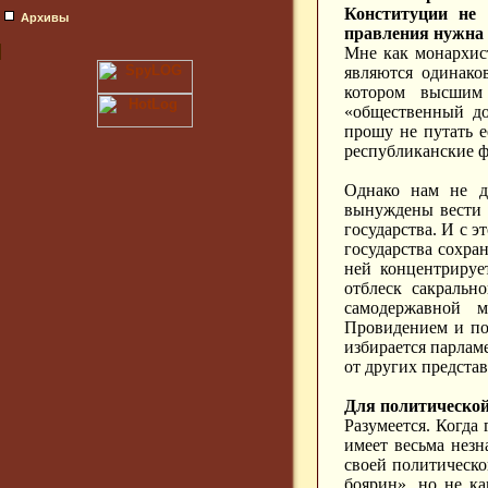
Конституции не 
Архивы
правления нужна
Мне как монархист
являются одинако
котором высшим 
«общественный до
прошу не путать 
республиканские ф
Однако нам не д
вынуждены вести р
государства. И с 
государства сохра
ней концентрируе
отблеск сакральн
самодержавной м
Провидением и пол
избирается парлам
от других предста
Для политической
Разумеется. Когда
имеет весьма незн
своей политическо
боярин», но не к