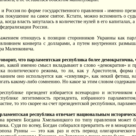
 Россия по форме государственного правления - именно прези
к покушение на самое святое. Кстати, можно вспомнить о судь
да, когда власть запуталась в количестве нулей в его капиталах, 
федерализации России.
важением отношусь к позиции сторонников Украины как парл
 влиянием конверта с долларами, а путем внутренних размыш
ра Маленковича.
говорит, что парламентская республика более демократична,
ю, какой именно смысл вкладывают в слово «демократия» и про
ика политического режима, то ли, как у Аристотеля, форма
нанием оно используется как «симулякр», как некий фетиш, н
ргать какому-либо сомнению. Но какое за этим словом содержани
республике президент избирается всенародно и источником 
спублике легитимность президента, избранного парламенто
стие, то это скорее на счет президентской республики, парламе
арламентская республика отвечает национальным историче
на времен Богдана Хмельницкого по типу правления может б
лика. Судя по всему, Богдан собирался превратить ее в монархи
 эпоха Руины — это как раз и есть период олигархического