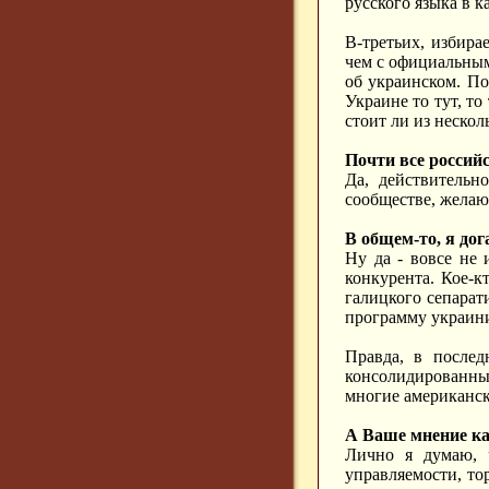
русского языка в к
В-третьих, избира
чем с официальным
об украинском. По
Украине то тут, то
стоит ли из неско
Почти все россий
Да, действительн
сообществе, желаю
В общем-то, я до
Ну да - вовсе не 
конкурента. Кое-к
галицкого сепарат
программу украини
Правда, в послед
консолидированны
многие американск
А Ваше мнение к
Лично я думаю, ч
управляемости, то