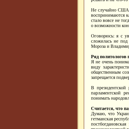
Не случайно США и
воспринимаются ка
стало вовсе не тог
о возможности кон
Оговорюсь: я с у
сложилась не под
Мороза и Владими
Ряд политологов 
Я не очень понима
виду характерист
общественным соз
запрещается подве
В президентской 
парламентской ре
понимать народовла
Считается, что п
Думаю, что Украи
гетманская респуб
постбогдановская