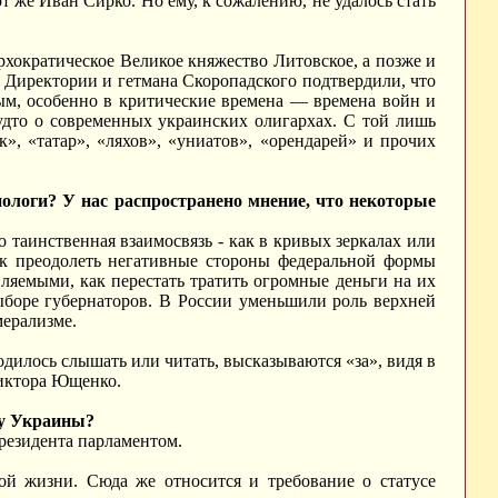
 же Иван Сирко. Но ему, к сожалению, не удалось стать
ократическое Великое княжество Литовское, а позже и
, Директории и гетмана Скоропадского подтвердили, что
ным, особенно в критические времена — времена войн и
удто о современных украинских олигархах. С той лишь
к», «татар», «ляхов», «униатов», «орендарей» и прочих
ологи? У нас распространено мнение, что некоторые
таинственная взаимосвязь - как в кривых зеркалах или
как преодолеть негативные стороны федеральной формы
вляемыми, как перестать тратить огромные деньги на их
выборе губернаторов. В России уменьшили роль верхней
мерализме.
дилось слышать или читать, высказываются «за», видя в
Виктора Ющенко.
ву Украины?
резидента парламентом.
ной жизни. Сюда же относится и требование о статусе