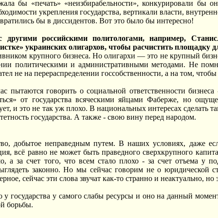
жала бы «печать» «неизбирабельности», конкурировали бы 
бходимости укрепления государства, вертикали власти, внутрен
вратились бы в диссидентов. Вот это было бы интересно!
с другими российскими политологами, например, Стани
истке» украинских олигархов, чтобы расчистить площадку дл
ивником крупного бизнеса. Но олигархи — это не крупный бизнес
ении политическими и административными методами. Не помню
тел не на перераспределении госсобственности, а на том, чтобы 
ас пытаются говорить о социальной ответственности бизнеса 
ться» от государства всяческими яйцами Фаберже, но ощуще
ует, и это не так уж плохо. В национальных интересах сделать 
етность государства. А также - свою вину перед народом.
ство, добытое неправедным путем. В наших условиях, даже е
ия, всё равно не может быть праведного сверхкрупного капитала
о, а за счет того, что всем стало плохо - за счет отъема у 
выглядеть законно. Но мы сейчас говорим не о юридической с
рное, сейчас эти слова звучат как-то странно и неактуально, но 
о у государства у самого слабы ресурсы и оно на данный момен
й борьбы.