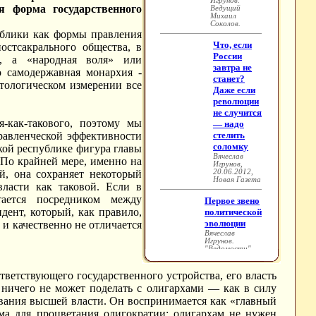
я форма государственного
публики как формы правления
стсакрального общества, в
, а «народная воля» или
 самодержавная монархия -
тологическом измерении все
-как-такового, поэтому мы
равленческой эффективности
ской республике фигура главы
 По крайней мере, именно на
й, она сохраняет некоторый
власти как таковой. Если в
тается посредником между
дент, который, как правило,
 и качественно не отличается
тветствующего государственного устройства, его власть
, ничего не может поделать с олигархами — как в силу
ования высшей власти. Он воспринимается как «главный
рма для процветания олигократии: олигархам не нужен