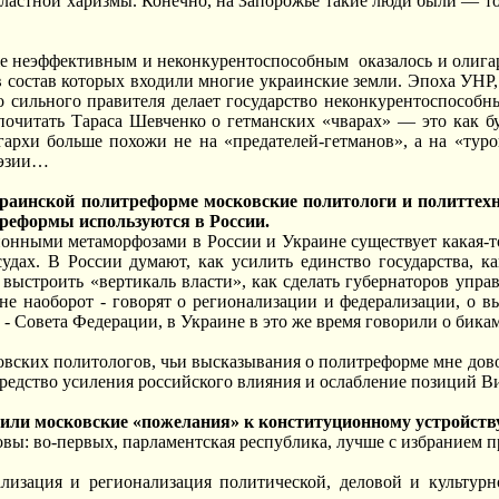
ластной харизмы. Конечно, на Запорожье такие люди были — тот
 неэффективным и неконкурентоспособным оказалось и олигарх
в состав которых входили многие украинские земли. Эпоха УНР
о сильного правителя делает государство неконкурентоспособ
почитать Тараса Шевченко о гетманских «чварах» — это как б
гархи больше похожи не на «предателей-гетманов», а на «туро
оэзии…
раинской политреформе московские политологи и политтехн
реформы используются в России.
нными метаморфозами в России и Украине существует какая-то 
удах. В России думают, как усилить единство государства, 
к выстроить «вертикаль власти», как сделать губернаторов упра
не наоборот - говорят о регионализации и федерализации, о 
 - Совета Федерации, в Украине в это же время говорили о бика
вских политологов, чьи высказывания о политреформе мне дово
средство усиления российского влияния и ослабление позиций 
или московские «пожелания» к конституционному устройст
вы: во-первых, парламентская республика, лучше с избранием п
ализация и регионализация политической, деловой и культур