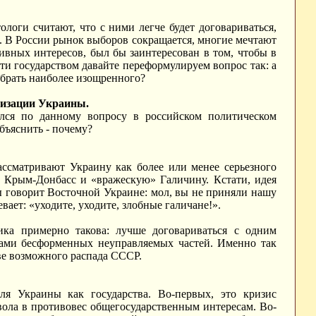
ологи считают, что с ними легче будет договариваться,
. В России рынок выборов сокращается, многие мечтают
ивных интересов, был бы заинтересован в том, чтобы в
сти государством давайте переформулируем вопрос так: а
ыбрать наиболее изощренного?
лизации Украины.
ялся по данному вопросу в российском политическом
бъяснить - почему?
рассматривают Украину как более или менее серьезного
ш» Крым-Донбасс и «вражескую» Галичину. Кстати, идея
ы говорит Восточной Украине: мол, вы не приняли нашу
ает: «уходите, уходите, злобные галичане!».
ика примерно такова: лучше договариваться с одним
ками бесформенных неуправляемых частей. Именно так
ве возможного распада СССР.
ля Украины как государства. Во-первых, это кризис
вола в противовес общегосударственным интересам. Во-