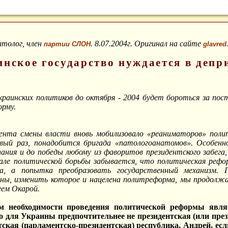
итолог, член
. 8.07.2004г. Оригинал на сайте
партии СЛОН
glavred
нское государство нуждается в депр
краинских политиков до октября - 2004 будет бороться за пост
рму.
нта смены власти вновь мобилизовало «реаниматоров» полит
ервый раз, понадобится бригада «патологоанатомов». Особенн
ания и до победы любому из фаворитов президентского забега,
ле политической борьбы забывается, что политическая реформ
на, а попытка преобразовать государственный механизм. 
ны, изменить которое и нацелена политреформа, мы продолж
еем Окарой.
 необходимости проведения политической реформы являе
то для Украины предпочтительнее не президентская (или през
ская (парламентско-президентская) республика. Андрей, есл