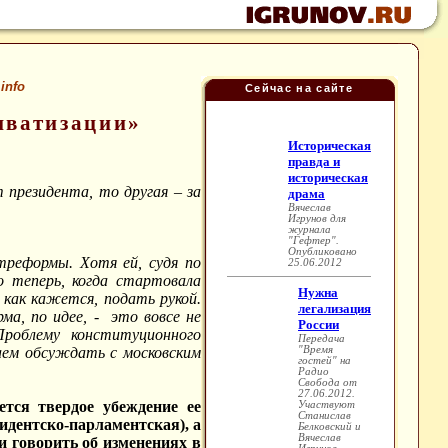
.info
Сейчас на сайте
иватизации»
 президента, то другая – за
реформы. Хотя ей, судя по
о теперь, когда стартовала
 как кажется, подать рукой.
а, по идее, - это вовсе не
Проблему конституционного
аем обсуждать с московским
тся твердое убеждение ее
идентско-парламентская), а
и говорить об изменениях в