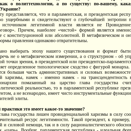
как о политтехнологии, а по существу: по-вашему, кака
 Украине?
у представляется, что и парламентская, и президентская рес
во ущербными и свидетельствуют о глубочайшей энтропии по
источником легитимной власти является не Провидение
говор». Причем, наиболее «чистой» формой является именно
ее с конституционной или абсолютной. В метафизическом и он
ормы правления одинаково отвратительны.
ано выбирать эпоху нашего существования и формат бытия
ечь не о метафизическом измерении, а о структурном - об уп
этой точки зрения, в президентской или президентско-парламент
няет определенное типологическое сходство с фигурой монарха.
тся большая часть административных и силовых возможносте
ой харизмы, намек - именно намек - на трансцендентность 
онархии помазанный на царство глава государства счи
итической реальностью, то в парламентской республике прези
ентом, а не всенародно, имеет чисто инструментальные функции
вителей элиты.
 практики это имеет какое-то значение?
 глава государства лишен провиденциальной харизмы в силу соо
ачительный ресурс легитимности. Такой президент, к примеру
й и силовой немощи, так и в силу рационалистического обосн
ак «царь». Вообще, парламентская республика - идеальная фо