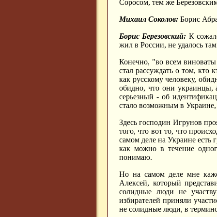
Соросом, тем же Березовски
Михаил Соколов:
Борис Абра
Борис Березовский:
К сожале
жил в России, не удалось та
Конечно, "во всем виноваты
стал рассуждать о том, кто 
как русскому человеку, обидн
обидно, что они украинцы, а
серьезный - об идентификац
стало возможным в Украине, 
Здесь господин Игрунов про
того, что вот то, что происх
самом деле на Украине есть 
как можно в течение одног
понимаю.
Но на самом деле мне каже
Алексей, который представи
солидные люди не участву
избирателей приняли участие
не солидные люди, в термин