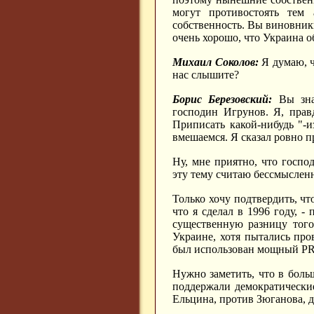
могут противостоять тем 
собственность. Вы виновники
очень хорошо, что Украина об
Михаил Соколов:
Я думаю, чт
нас слышите?
Борис Березовский:
Вы знае
господин Игрунов. Я, прав
Приписать какой-нибудь "-и
вмешаемся. Я сказал ровно 
Ну, мне приятно, что госп
эту тему считаю бессмыслен
Только хочу подтвердить, чт
что я сделал в 1996 году, -
существенную разницу того,
Украине, хотя пытались про
был использован мощный PR
Нужно заметить, что в бол
поддержали демократически
Ельцина, против Зюганова, д