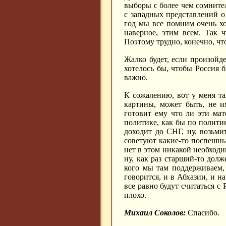
выборы с более чем сомнител
с западных представлений о
год мы все помним очень хо
наверное, этим всем. Так ч
Поэтому трудно, конечно, что
Жалко будет, если произойде
хотелось бы, чтобы Россия б
важно.
К сожалению, вот у меня та
картины, может быть, не и
готовит ему что ли эти ма
политике, как бы по политик
доходит до СНГ, ну, возьми
советуют какие-то поспешные
нет в этом никакой необходи
ну, как раз старший-то дол
кого мы там поддерживаем, а
говорится, и в Абхазии, и на
все равно будут считаться с
плохо.
Михаил Соколов:
Спасибо.