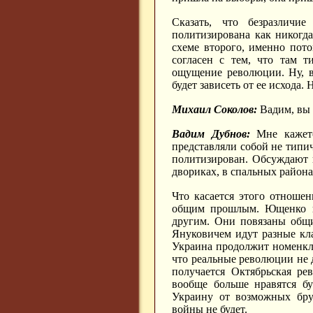
Сказать, что безразличи
политизирована как никогд
схеме второго, именно пото
согласен с тем, что там т
ощущение революции. Ну, во
будет зависеть от ее исхода
Михаил Соколов:
Вадим, вы 
Вадим Дубнов:
Мне кажетс
представляли собой не типи
политизирован. Обсуждают в
двориках, в спальных районах
Что касается этого отношен
общим прошлым. Ющенко не
другим. Они повязаны общ
Януковичем идут разные кл
Украина продолжит номенклат
что реальные революции не 
получается Октябрьская ре
вообще больше нравятся бу
Украину от возможных брут
войны не будет.