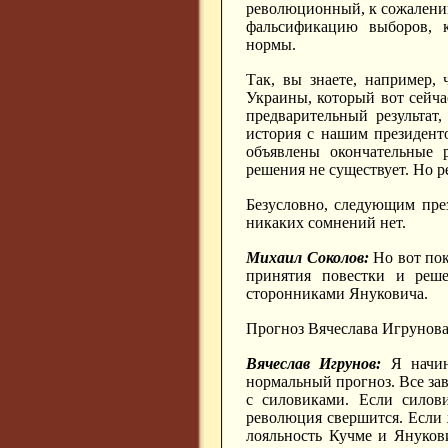
революционный, к сожалению
фальсификацию выборов, к
нормы.
Так, вы знаете, например,
Украины, который вот сейча
предварительный результат
история с нашим президент
объявлены окончательные 
решения не существует. Но ре
Безусловно, следующим пре
никаких сомнений нет.
Михаил Соколов:
Но вот пок
принятия повестки и реше
сторонниками Януковича.
Прогноз Вячеслава Игрунова
Вячеслав Игрунов:
Я начина
нормальный прогноз. Все за
с силовиками. Если силов
революция свершится. Если 
лояльность Кучме и Янукови