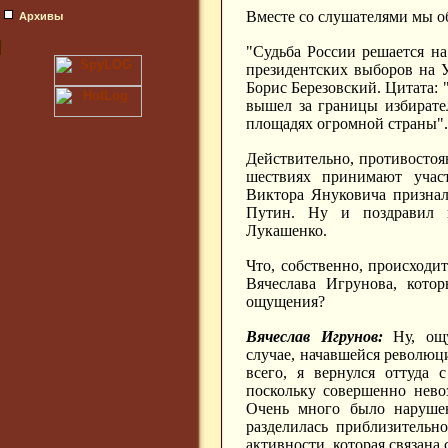
Вместе со слушателями мы о
Архивы
"Судьба России решается на
президентских выборов на У
Борис Березовский. Цитата: 
вышел за границы избирате
площадях огромной страны".
Действительно, противостоя
шествиях принимают учас
Виктора Януковича призна
Путин. Ну и поздравил 
Лукашенко.
Что, собственно, происходи
Вячеслава Игрунова, кото
ощущения?
Вячеслав Игрунов:
Ну, ощу
случае, начавшейся революци
всего, я вернулся оттуда 
поскольку совершенно нево
Очень много было нарушен
разделилась приблизительн
активности, которая связана