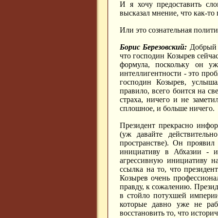
И я хочу предоставить сло
высказал мнение, что как-то 
Или это сознательная полит
Борис Березовский:
Добрый д
что господин Козырев сейчас
формула, поскольку он уж
интеллигентности - это пробл
господин Козырев, услыша
правило, всего боится на св
страха, ничего и не замети
сплошное, и больше ничего.
Президент прекрасно инфор
(уж давайте действительно
пространстве). Он проявил
инициативу в Абхазии - и
агрессивную инициативу на
ссылка на то, что президент
Козырев очень профессиональ
правду, к сожалению. Прези
в стойло потухшей империи
которые давно уже не раб
восстановить то, что историч