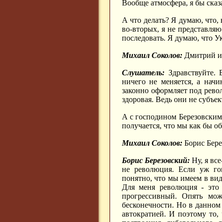
Вообще атмосфера, я бы сказ
А что делать? Я думаю, что,
во-вторых, я не представляю
последовать. Я думаю, что У
Михаил Соколов:
Дмитрий из
Слушатель:
Здравствуйте. 
ничего не меняется, а нач
законно оформляет под рево
здоровая. Ведь они не субъе
А с господином Березовским я
получается, что мы как бы о
Михаил Соколов:
Борис Бере
Борис Березовский:
Ну, я все
не революция. Если уж гов
понятно, что мы имеем в вид
Для меня революция - это 
прогрессивный. Опять мож
бесконечности. Но в данном
автократией. И поэтому то,