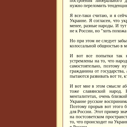
построения либерального 
нужно переломить тенденцию
Я все-таки считаю, и я сейч
Украине. Я согласен, что ук
менее, разные народы. И тут
не к России, но "хоть похожа
Но при этом не следует забы
колоссальной общностью в м
И вот все попытки так на
устремлены на то, что наро
самостоятельно, поэтому н
гражданина от государства, 
пытаются развивать вот те, к
И вот мне в этом смысле а
тоже славянский народ. 
менталитетах, очень близк
Украине русские воспринима
Поэтому прорыв вот этого б
для России. Этот пример зна
на постсоветском пространст
то, что происходит на Украи
в России.