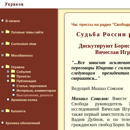
В начало
Час прессы на радио "Свобода
Узловые темы сайта
Судьба России 
Curriculum vitae
Дискутируют Борис 
Вячеслав Игр
Miscellaneous
"...Все зависит исключи
Украина
переговоры Ющенко с силов
События
следующим президент
Проекты
свершится..."
Публикации
Статьи, черновики
Ведущий
Михаил Соколов
Интервью, комментарии
Выступления, диалоги
Михаил Соколов:
Вместе с
Архивная полка
Свобода руководитель И
исследований Вячеслав Игр
Каталоги
также первый заместитель г
Вадим Дубнов, и по теле
Хроника обновлений
гражданских свобод Борис Б