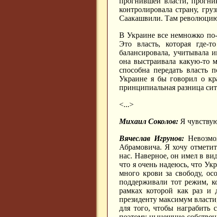
прогнившей власти, прогнив
контролировала страну, гру
Саакашвили. Там революцию 
В Украине все немножко по-д
Это власть, которая где-т
балансировала, учитывала и
она выстраивала какую-то м
способна передать власть 
Украине я бы говорил о кр
принципиальная разница сит
<...>
Михаил Соколов:
Я чувствую
Вячеслав Игрунов:
Невозмож
Абрамовича. Я хочу отметит
нас. Наверное, он имел в вид
что я очень надеюсь, что Ук
много крови за свободу, ос
поддерживали тот режим, к
рамках которой как раз и 
президенту максимум власти
для того, чтобы награбить 
поэтому нынешние собственн