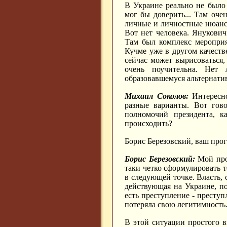
В Украине реально не было
мог бы доверить... Там очен
личные и личностные нюансы
Вот нет человека. Янукович
Там был комплекс мероприя
Кучме уже в другом качеств
сейчас может вырисоваться,
очень поучительна. Нет 
образовавшемуся альтернати
Михаил Соколов:
Интересно 
разные варианты. Вот гов
полномочий президента, к
происходить?
Борис Березовский, ваш про
Борис Березовский:
Мой прог
таки четко сформулировать т
в следующей точке. Власть, 
действующая на Украине, п
есть преступление - преступл
потеряла свою легитимность
В этой ситуации простого в