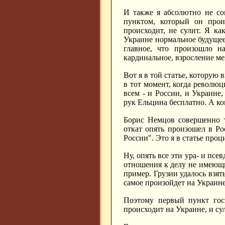
И также я абсолютно не со
пунктом, который он произ
происходит, не сулит. Я ка
Украине нормальное будущее
главное, что произошло н
кардинальное, взросление ме
Вот я в той статье, которую 
в тот момент, когда революц
всем - и России, и Украине
рук Ельцина бесплатно. А ког
Борис Немцов совершенно т
откат опять произошел в Ро
России". Это я в статье проц
Ну, опять все эти ура- и пс
отношения к делу не имеющие
пример. Грузии удалось взять
самое произойдет на Украине
Поэтому первый пункт госп
происходит на Украине, и су