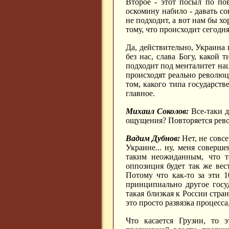
Второе - этот посыл по пов
оскомину набило - давать со
не подходит, а вот нам бы х
тому, что происходит сегодня
Да, действительно, Украина 
без нас, слава Богу, какой 
подходит под менталитет наци
происходят реально револю
том, какого типа государств
главное.
Михаил Соколов:
Все-таки д
ощущения? Повторяется рево
Вадим Дубнов:
Нет, не совсе
Украине... ну, меня соверше
таким неожиданным, что та
оппозиция будет так же вес
Потому что как-то за эти 
принципиально другое госу
такая близкая к России стра
это просто развязка процесс
Что касается Грузии, то 