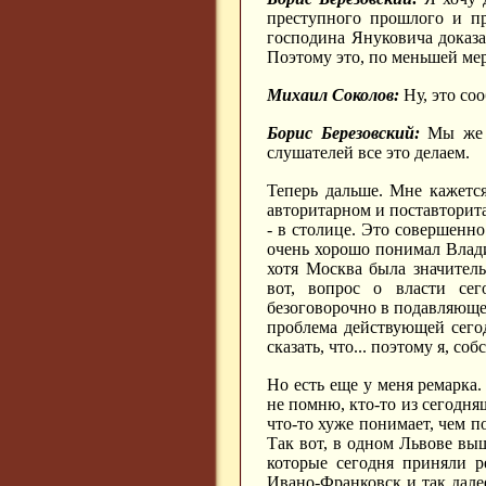
преступного прошлого и пр
господина Януковича доказа
Поэтому это, по меньшей мер
Михаил Соколов:
Ну, это со
Борис Березовский:
Мы же д
слушателей все это делаем.
Теперь дальше. Мне кажетс
авторитарном и поставторита
- в столице. Это совершенно
очень хорошо понимал Влад
хотя Москва была значитель
вот, вопрос о власти сег
безоговорочно в подавляюще
проблема действующей сегод
сказать, что... поэтому я, со
Но есть еще у меня ремарка.
не помню, кто-то из сегодня
что-то хуже понимает, чем п
Так вот, в одном Львове выш
которые сегодня приняли р
Ивано-Франковск и так дале