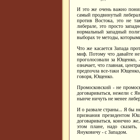
И это же очень важно пони
самый продвинутый либерал,
против Востока, это не та
либерале, это просто запад
нормальный западный полит
выборах те методы, которыми
Что же касается Запада про
миф. Потому что давайте не
проголосовали за Ющенко, 
означает, что главная, цент
предпочла все-таки Ющенко,
говоря, Ющенко.
Промосковский - не промоск
договариваться, нежели с Ян
нынче ничуть не менее либер
И о развале страны... Я бы 
признания президентом Юще
договариваться, конечно же
этом плане, надо сказать,
Януковичу - с Западом.