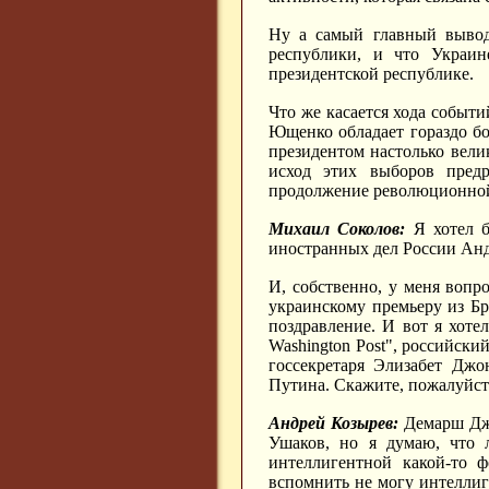
Ну а самый главный вывод
республики, и что Украин
президентской республике.
Что же касается хода событий
Ющенко обладает гораздо бо
президентом настолько велик
исход этих выборов пред
продолжение революционной
Михаил Соколов:
Я хотел б
иностранных дел России Анд
И, собственно, у меня воп
украинскому премьеру из Бр
поздравление. И вот я хоте
Washington Post", российс
госсекретаря Элизабет Джо
Путина. Скажите, пожалуйста
Андрей Козырев:
Демарш Джон
Ушаков, но я думаю, что л
интеллигентной какой-то 
вспомнить не могу интеллиг