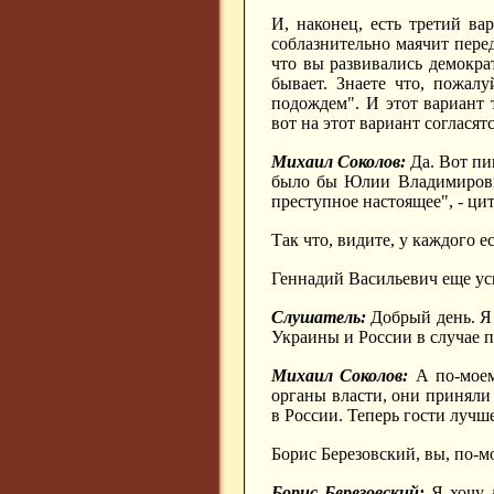
И, наконец, есть третий ва
соблазнительно маячит перед
что вы развивались демократ
бывает. Знаете что, пожалу
подождем". И этот вариант 
вот на этот вариант соглася
Михаил Соколов:
Да. Вот пи
было бы Юлии Владимировн
преступное настоящее", - ци
Так что, видите, у каждого е
Геннадий Васильевич еще усп
Слушатель:
Добрый день. Я 
Украины и России в случае 
Михаил Соколов:
А по-моем
органы власти, они приняли
в России. Теперь гости лучше
Борис Березовский, вы, по-мо
Борис Березовский:
Я хочу д