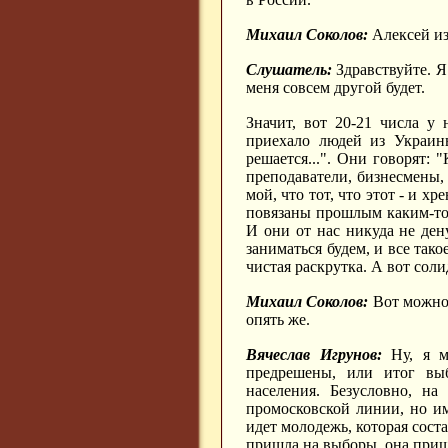
Михаил Соколов:
Алексей из
Слушатель:
Здравствуйте. Я
меня совсем другой будет.
Значит, вот 20-21 числа у
приехало людей из Украин
решается...". Они говорят: 
преподаватели, бизнесмены, 
мой, что тот, что этот - и х
повязаны прошлым каким-то 
И они от нас никуда не ден
заниматься будем, и все тако
чистая раскрутка. А вот сол
Михаил Соколов:
Вот можно 
опять же.
Вячеслав Игрунов:
Ну, я мо
предрешены, или итог вы
населения. Безусловно, на
промосковской линии, но им
идет молодежь, которая сост
пришла на выборы, она приш