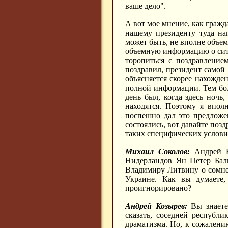
ваше дело".
А вот мое мнение, как гражд
нашему президенту туда на
может быть, не вполне объем
объемную информацию о ситуа
торопиться с поздравление
поздравил, президент самой У
объясняется скорее нахожде
полной информации. Тем бол
день был, когда здесь ночь,
находятся. Поэтому я вполн
поспешно дал это предложен
состоялись, вот давайте позд
таких специфических услови
Михаил Соколов:
Андрей В
Нидерландов Ян Петер Балк
Владимиру Литвину о сомне
Украине. Как вы думаете,
проигнорировано?
Андрей Козырев:
Вы знаете,
сказать, соседней республи
драматизма. Но, к сожалению