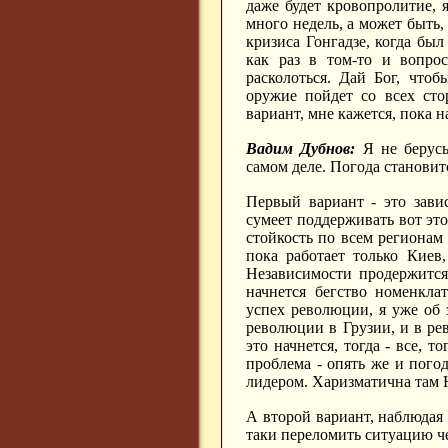
даже будет кровопролитие, 
много недель, а может быть,
кризиса Гонгадзе, когда был
как раз в том-то и вопро
расколоться. Дай Бог, что
оружие пойдет со всех сто
вариант, мне кажется, пока 
Вадим Дубнов:
Я не берусь
самом деле. Погода становит
Первый вариант - это зави
сумеет поддерживать вот эт
стойкость по всем регионам
пока работает только Киев
Независимости продержится
начнется бегство номенкла
успех революции, я уже об 
революции в Грузии, и в р
это начнется, тогда - все, 
проблема - опять же и пого
лидером. Харизматична там 
А второй вариант, наблюдая з
таки переломить ситуацию че