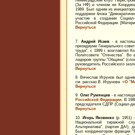
ленинградский клуб "Перестрой
(За НФ) и членом ее Координ
1989. Был одним из инициаторо
поддержке блока "Демократиче
участие в создании Социал-
Российской Федерации. [Матер
Вернуться
7.
Андрей Исаев
- в настоящ
президиуме Генерального совет
труда", с 1999 г. возглавлял 
Политсовете "Отечества". Во 
лидером группы "Община" (сло
руководитель Российского экол
Вернуться
8. Вячеслав Игрунов был одни
см. рассказ В. Игрунова
<О "М
Вернуться
9.
Олег Румянцев
- в настоящ
Российской Федерации.
В 1988
председателя СДПР (Социал-дем
Вернуться
10.
Игорь Яковенко
(р. 1951) 
Национальной тиражной сл
Альтернатива", (партия ДА!), 
Был координатором фракции "Я