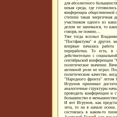
для абсолютного большинства
некая среда, где готовилис
конференции общественной 
степени такая энергичная 
участником одного из каки
делом не занимался, то как
говоря, не помню…
Уже тогда всплыл Владими
"Постфактума" и других за
впервые началась работа
переработки. То есть, в 
действительно с социально
сентябрьской конференции "
политическое значение. Вяч
активной роли не играл. По
политическом качестве, ког
"Народного фронта" летом 8
Игрунов принимал достато
аналогичные структуры нача
проводить конференции и с
большинство и меньшинство,
И вот Игрунов, как предст
лета, то ли в начале осени
состоялась в каком-то пио
6
Анатолий Голов
, как раз 