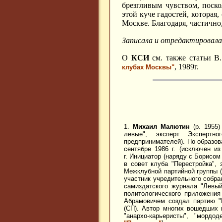
брезгливым чувством, поск
этой куче гадостей, которая
Москве. Благодаря, частично
Записала и отредактировал
О
КСИ
см. также статьи В
, 1989г.
клубах Москвы"
1.
Михаил Малютин
(р. 1955)
левые", эксперт Экспертн
предпринимателей). По образов
сентябре 1986 г. (исключен и
г. Инициатор (наряду с Борисо
в совет клуба "Перестройка", 
Межклубной партийной группы (
участник учредительного собра
самиздатского журнала "Левый
политологического приложения
Абрамовичем создал партию "
(СП). Автор многих вошедших 
"анархо-карьеристы", "морд