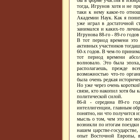
бы в форме участия в избир
тогда, Игрунов хотя и не п
таки к нему какое-то отно
Академии Наук. Как я пони
уже играл в достаточной с
занимался и каких-то личны
Игрунова 88-го - 89-го годов
В тот период времени это 
активных участников тогдаш
60-х годов. В чем-то приним
тот период времени абсо
волновало. Это была эпоха
располагаешь, прежде в
возможностью что-то орган
была очень редкая историчес
Но уже через очень коротки
связи, кто накопил хотя бы к
политической силой.
86-й - середина 89-го го
интеллигенции, главным обр
понятно, ни что получится из
мысль о том, чем это все м
возникли по итогам поездки 
нашем царстве-государстве,
опыт Восточной Европы, в