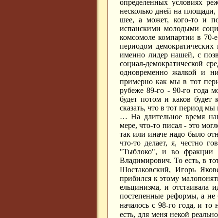
определенных условиях реж
несколько дней на площади,
шее, а может, кого-то и п
испанскими молодыми социа
комсомоле компартии в 70-е
периодом демократических 
именно лидер нашей, с позв
социал-демократической ср
одновременно жалкой и нич
примерно как мы в тот пер
рубеже 89-го - 90-го года 
будет потом и каков будет 
сказать, что в тот период м
… На длительное время наш
мере, что-то писал - это мог
так или иначе надо было от
что-то делает, я, честно г
"Тыблоко", и во фракции
Владимирович.
То есть, в т
Шостаковский, Игорь Яков
прибился к этому малопонят
ельцинизма, и отстаивала и
постепенные реформы, а не
началось с 98-го года, и то
есть, для меня некой реальн