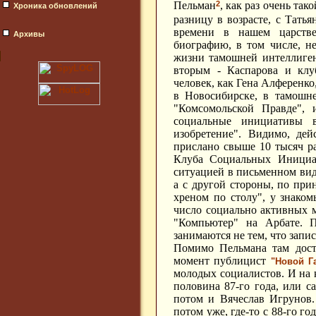
2
Пельман
,
как раз очень так
Хроника обновлений
разницу в возрасте, с Татья
времени в нашем царстве-
Архивы
биографию, в том числе, н
жизни тамошней интеллиген
вторым - Каспарова и клу
человек, как Гена Алференк
в Новосибирске, в тамошн
"Комсомольской Правде", 
социальные инициативы в
изобретение". Видимо, дей
прислано свыше 10 тысяч ра
Клуба Социальных Инициат
ситуацией в письменном вид
а с другой стороны, по при
хреном по столу", у знако
число социально активных м
"Компьютер" на Арбате. П
занимаются не тем, что запи
Помимо Пельмана там дост
момент публицист
"Новой Г
молодых социалистов.
И на 
половина 87-го года, или с
потом и Вячеслав Игрунов.
потом уже, где-то с 88-го г