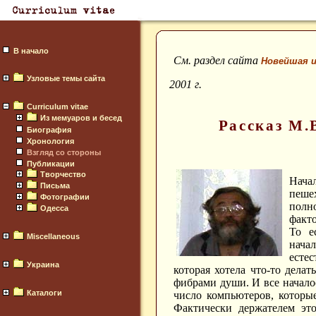
В начало
См. раздел сайта
Новейшая и
Узловые темы сайта
2001 г.
Curriculum vitae
Из мемуаров и бесед
Рассказ М.
Биография
Хронология
Взгляд со стороны
Публикации
Творчество
Нача
Письма
пеше
Фотографии
полн
Одесса
факт
То е
Miscellaneous
нача
естес
Украина
которая хотела что-то дела
фибрами души.
И все начало
Каталоги
число компьютеров, которы
Фактически держателем эт