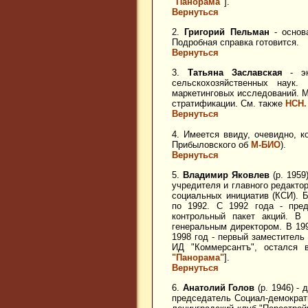
"Панорама"
].
Вернуться
2
.
Григорий Пельман
- основ
Подробная справка готовится.
Вернуться
3.
Татьяна Заславская
- эк
сельскохозяйственных наук.
маркетинговых исследований. М
стратификации. См. также
НСН.
Вернуться
4. Имеется ввиду, очевидно, 
Прибыловского об
М-БИО
).
Вернуться
5.
Владимир Яковлев
(р. 1959
учредителя и главного редакто
социальных инициатив (КСИ). 
по 1992. С 1992 года - пре
контрольный пакет акций. В
генеральным директором. В 19
1998 год - первый заместитель
ИД "Коммерсантъ", остался 
"Панорама"
].
Вернуться
6.
Анатолий Голов
(р. 1946) -
председатель Социал-демократ