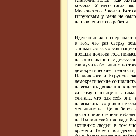
вокзала. У него тогда был
Московского Вокзала. Вот с
Игруновым у меня не было,
направлениях его работы.
Идеологии же на первом этап
в том, что раз сверху до
заниматься самореализацие
прошли полтора года примерно
начались активные дискуссии
так думало большинство тог
демократические ценност
Павловского и Игрунова за
демократические социалист
навязывать движению в целом
же самую позицию занима
считала, что для себя они
навязывать социалистиче
меньшинства. До выборов 8
достаточной степени небольш
на Пушкинской площади 88-г
активных людей, в том чис
времени.
То есть, вот десят