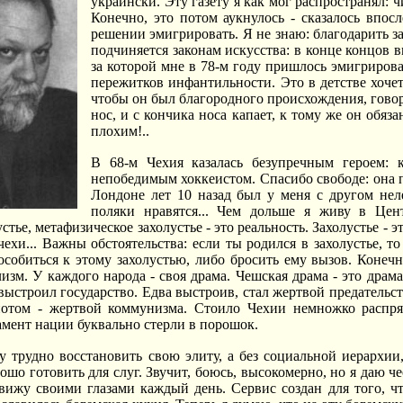
украински. Эту газету я как мог распространял: 
Конечно, это потом аукнулось - сказалось впос
решении эмигрировать. Я не знаю: благодарить з
подчиняется законам искусства: в конце концов в
за которой мне в 78-м году пришлось эмигрирова
пережитков инфантильности. Это в детстве хочет
чтобы он был благородного происхождения, говор
нос, и с кончика носа капает, к тому же он обяз
плохим!..
В 68-м Чехия казалась безупречным героем: 
непобедимым хоккеистом. Спасибо свободе: она по
Лондоне лет 10 назад был у меня с другом неле
поляки нравятся... Чем дольше я живу в Цен
стье, метафизическое захолустье - это реальность. Захолустье - э
ехи... Важны обстоятельства: если ты родился в захолустье, то
собиться к этому захолустью, либо бросить ему вызов. Конеч
изм. У каждого народа - своя драма. Чешская драма - это драма
 выстроил государство. Едва выстроив, стал жертвой предательс
отом - жертвой коммунизма. Стоило Чехии немножко распрям
ент нации буквально стерли в порошок.
 трудно восстановить свою элиту, а без социальной иерархии,
ошо готовить для слуг. Звучит, боюсь, высокомерно, но я даю ч
 вижу своими глазами каждый день. Сервис создан для того, чт