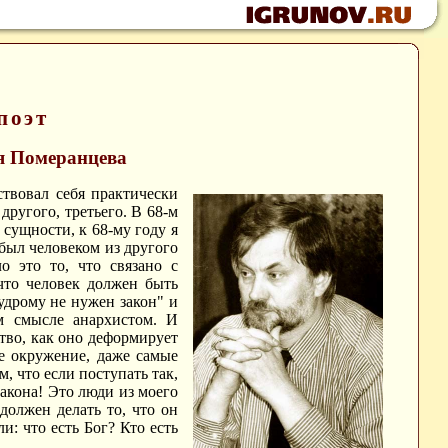
поэт
я Померанцева
ствовал себя практически
ругого, третьего. В 68-м
 сущности, к 68-му году я
был человеком из другого
о это то, что связано с
что человек должен быть
удрому не нужен закон" и
м смысле анархистом. И
ство, как оно деформирует
ое окружение, даже самые
, что если поступать так,
закона! Это люди из моего
должен делать то, что он
и: что есть Бог? Кто есть