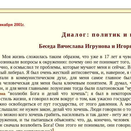
декабря 2001г.
Диалог: политик и 
Беседа Вячеслава Игрунова и Игор
:
Моя жизнь сложилась таким образом, что уже в 17 лет я чув
возникали вопросы к окружению: почему оно не понимает того, д
ечно, я осмыслил те проблемы, которые мучают меня и сейчас. В
й либерал. Я был очень жесткий антисоветчик, и, наверное, я 
тали в коммунистическом духе, для меня самое главное был
да человеческая для меня была ключевым понятием. Я думал, 
н, и для меня главными лозунгами тогда были платоновская "м
"возлюби Бога и делай что хочешь"; я был в некоторо
ина
 стиль жизни, я говорил всем вокруг о том, как ужасно государ
жно освободиться от пут государства, от этого давления. А м
лышали: не нужен закон, делай что хочешь. Люди говорили о том
о можно кого хочешь грабить, насиловать и так далее - нету же 
ружения, и ты пытаешься объяснять: что, да, конечно, человек 
ен сначала возлюбить Бога!
Они этого не понимали, они говорил
1