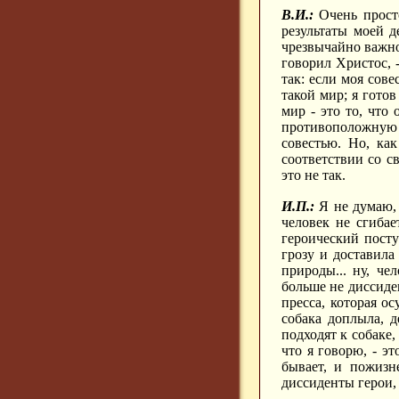
В.И.:
Очень просто
результаты моей д
чрезвычайно важно,
говорил Христос, 
так: если моя сове
такой мир; я готов
мир - это то, что
противоположную в
совестью. Но, ка
соответствии со с
это не так.
И.П.:
Я не думаю, 
человек не сгибае
героический посту
грозу и доставила
природы... ну, че
больше не диссиде
пресса, которая о
собака доплыла, 
подходят к собаке,
что я говорю, - э
бывает, и пожизн
диссиденты герои,