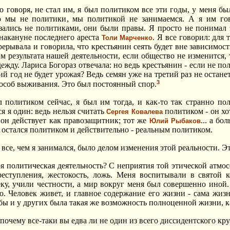
о говоря, не стал им, я был политиком все эти годы, у меня б
о мы не политики, мы политикой не занимаемся. А я им гов
зались не политиками, они были правы. Я просто не понимал 
 накануне последнего ареста
. Я все говорил: для 
Толи Марченко
ерывала и говорила, что крестьянин сеять будет вне зависимости
м результата нашей деятельности, если общество не изменится, 
жду. Лариса Богораз отвечала: но ведь крестьянин - если не по
ий год не будет урожая? Ведь семян уже на третий раз не остан
3
пособ выживания. Это был постоянный спор.
ал политиком сейчас, я был им тогда, и как-то так странно п
я я один: ведь нельзя считать
политиком - он хо
Сергея Ковалева
он действует как правозащитник; тот же
... а б
Юлий Рыбаков
н остался политиком и действительно - реальным политиком.
 все, чем я занимался, было делом изменения этой реальности. 
оя политическая деятельность? С неприятия той этической атмос
реступления, жестокость, ложь. Меня воспитывали в святой 
ку, учили честности, а мир вокруг меня был совершенно иной.
. Человек живет, и главное содержание его жизни - сама жизн
обы и у других была такая же возможность полноценной жизни, ка
очему все-таки вы едва ли не один из всего диссидентского кру