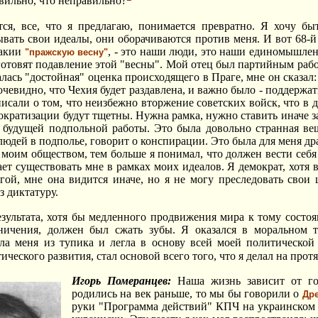
авильно, что неправильно?
тся, все, что я предлагаю, понимается превратно. Я хочу бы
вать свои идеалы, они оборачиваются против меня. И вот 68-й г
вакии
, - это наши люди, это наши единомышленн
"пражскую весну"
готовят подавление этой "весны". Мой отец был партийным раб
валась "достойная" оценка происходящего в Праге, мне он сказа
чевидно, что Чехия будет раздавлена, и важно было - поддержат
 писали о том, что неизбежно вторжение советских войск, что в
ократизации будут тщетны. Нужна рамка, нужно ставить иначе за
будущей подпольной работы. Это была довольно странная вещь
 людей в подполье, говорит о конспирации. Это была для меня д
моим обществом, тем больше я понимал, что должен вести себя
ает существовать мне в рамках моих идеалов. Я демократ, хотя 
гой, мне она видится иначе, но я не могу преследовать свои ц
з диктатуру.
зультата, хотя бы медленного продвижения мира к тому состоя
ничения, должен был сжать зубы. Я оказался в моральном т
ла меня из тупика и легла в основу всей моей политическо
ического развития, стал основой всего того, что я делал на пр
Игорь Померанцев:
Наша жизнь зависит от го
родились на век раньше, то мы бы говорили о
Др
руки "Программа действий" КПЧ на украинском 