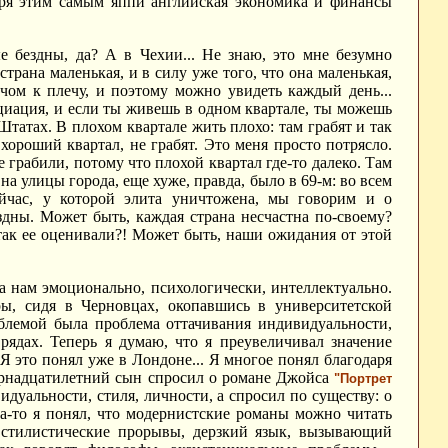
даря этим самым яппи английская экономика и финансы
е бездны, да? А в Чехии... Не знаю, это мне безумно
страна маленькая, и в силу уже того, что она маленькая,
чом к плечу, и поэтому можно увидеть каждый день...
нциация, и если ты живешь в одном квартале, ты можешь
татах. В плохом квартале жить плохо: там грабят и так
хороший квартал, не грабят. Это меня просто потрясло.
е грабили, потому что плохой квартал где-то далеко. Там
на улицы города, еще хуже, правда, было в 69-м: во всем
йчас, у которой элита уничтожена, мы говорим и о
здны. Может быть, каждая страна несчастна по-своему?
ак ее оценивали?! Может быть, наши ожидания от этой
а нам эмоционально, психологически, интеллектуально.
ы, сидя в Черновцах, окопавшись в университетской
блемой была проблема оттачивания индивидуальности,
рядах. Теперь я думаю, что я преувеличивал значение
Я это понял уже в Лондоне... Я многое понял благодаря
етырнадцатилетний сын спросил о романе Джойса
"Портрет
идуальности, стиля, личности, а спросил по существу: о
да-то я понял, что модернистские романы можно читать
, стилистические прорывы, дерзкий язык, вызывающий