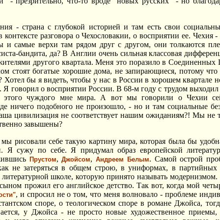
и" - презрительно, что-то вроде "новых русских" - но благо
ия - страна с глубокой историей и там есть свои социальны
в контексте разговора о Чехословакии, о восприятии ее. Чехия - 
ы и самые верхи там рядом друг с другом, они толкаются пле
систа-бандита, да? В Англии очень сильная классовая диффере
 жителями другого квартала. Меня это поразило в Соединенных Ш
глом стоят богатые хорошие дома, не запирающиеся, потому что 
 Хотел бы я видеть, чтобы у нас в России в хорошем квартале н
. Я говорил о восприятии России. В 68-м году с трудом выходил 
и этого чуждого мне мира. А вот мы говорили о Чехии се
де ничего подобного не произошло, - но и там социальные бе
аша цивилизация не соответствует нашим ожиданиям?! Мы не т
твенно завышены?
 мы рисовали себе такую картину мира, которая была бы удобн
 Я сужу по себе. Я придумал образ европейской литератур
ожившись
,
,
. Самой острой про
Прустом
Джойсом
Андреем Белым
как не затеряться в общем строю, в униформах, в партийных 
 литературной школе, которую принято называть модернизмом. 
с сыном прожил его английское детство. Так вот, когда мой ч
, и спросил не о том, что меня волновало - проблеме индив
ости"
стантском споре, о теологическом споре в романе Джойса, тог
ывается, у Джойса - не просто новые художественное приемы