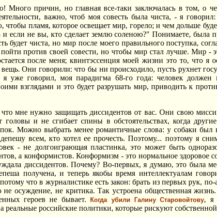
! Много причин, но главная все-таки заключалась в том, о ч
еятельности, важно, чтоб моя совесть была чиста, - я говорил:
 чтобы пламя, которое освещает мир, горело; и чем дольше будет 
- и если не вы, кто сделает землю соленою?" Понимаете, была
сть будет чиста, но мир после моего правильного поступка, сог
 пойти против своей совести, но чтобы мир стал лучше. Мир - эт
 остается после меня; квинтэссенция моей жизни это то, что я 
ещь. Они говорили: что бы ни происходило, пусть рухнет госуд
к я уже говорил, моя парадигма 68-го года: человек должен
воими взглядами и это будет разрушать мир, приводить к прот
что мне нужно защищать диссидентов от вас. Они свою миссию
т головы и не сгибает спины в обстоятельствах, когда други
пок. Можно выбрать менее романтичные слова: у собаки был па
 депешу всем, кто хотел ее прочесть. Поэтому... поэтому я сн
ловек - не долгоиграющая пластинка, это может быть однораз
нтов, а конформистов. Конформизм - это нормальное здоровое 
суждала диссидентов. Почему? Во-первых, я думаю, это была ме
депеша получена, и теперь якобы время интеллектуалам гово
 потому что в журналистике есть закон: брать из первых рук, по-
то не осуждение, не критика. Так устроена общественная жизн
енных героев не бывает.
, я
Когда убили Галину Старовойтову
 а реальные российские политики, которые рискуют собственно