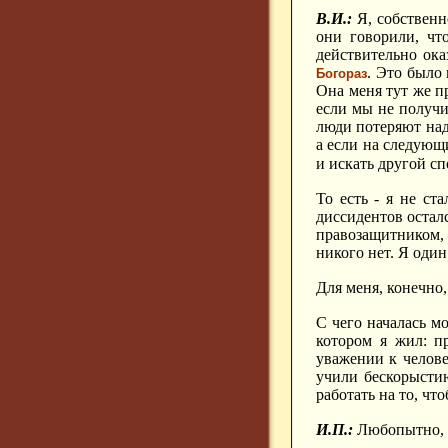
В.И.:
Я, собственн
они говорили, чт
действительно ока
. Это было
Богораз
Она меня тут же пр
если мы не получи
люди потеряют наде
а если на следующ
и искать другой с
То есть - я не ст
диссидентов осталс
правозащитником, 
никого нет. Я оди
Для меня, конечно,
С чего началась м
котором я жил: п
уважении к челове
учили бескорыстию
работать на то, чт
И.П.:
Любопытно, п