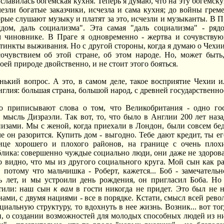
славилась богемская кухня. Теперь я думаю, что на эту богемск
счезли богатые заказчики, исчезла и сама кухня; до войны гре
орые слушают музыку и платят за это, исчезли и музыканты. В П
ядом, даль социализма". Эта самая "даль социализма" - ря
 чиновнике. В Праге я одновременно - жертва и сочувствую
нкты выживания. Но с другой стороны, когда я думаю о Чехии...
очувствием об этой стране, об этом народе. Но, может быть,
воей природе двойственно, и не стоит этого бояться.
ький вопрос. А это, в самом деле, такое восприятие Чехии и
глия: большая страна, большой народ, с древней государственно
о приписывают слова о том, что Великобритания - одно гос
 мысль Дизраэли. Так вот, то, что было в Англии 200 лет назад
изами. Мы с женой, когда приехали в Лондон, были совсем бед
че он разорится. Купить дом - выгодно. Тебе дают кредит, ты 
ице хорошего и плохого районов, на границе с очень пло
лика: совершенно чуждые социально люди, они даже не здорова
видно, что мы из другого социального круга. Мой сын как ра
 потому что мальчишка - Роберт, кажется... Боб - замечатель
ь лет, и мы устроили день рождения, он пригласил Боба. Но
тили: наш сын
к вам
в гости никогда не придет. Это был не 
ми, с двумя нациями - все в порядке. Кстати, смысл всей револ
циальную структуру, то вдохнуть в нее жизнь. Возник... вот то
, о создании возможностей для молодых способных людей из низо