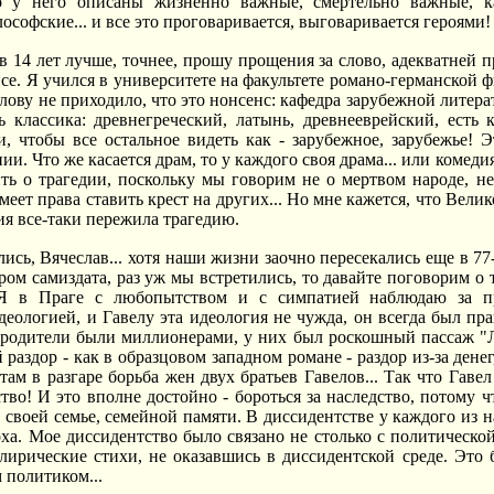
о у него описаны жизненно важные, смертельно важные, к
ософские... и все это проговаривается, выговаривается героями!
в 14 лет лучше, точнее, прошу прощения за слово, адекватней п
се. Я учился в университете на факультете романо-германской ф
лову не приходило, что это нонсенс: кафедра зарубежной литера
ь классика: древнегреческий, латынь, древнееврейский, есть
, чтобы все остальное видеть как - зарубежное, зарубежье! 
и. Что же касается драм, то у каждого своя драма... или комедия.
ть о трагедии, поскольку мы говорим не о мертвом народе, не
меет права ставить крест на других... Но мне кажется, что Вел
ия все-таки пережила трагедию.
ись, Вячеслав... хотя наши жизни заочно пересекались еще в 77
ором самиздата, раз уж мы встретились, то давайте поговорим о
 Я в Праге с любопытством и с симпатией наблюдаю за 
деологией, и Гавелу эта идеология не чужда, он всегда был пр
 родители были миллионерами, у них был роскошный пассаж "Лю
раздор - как в образцовом западном романе - раздор из-за денег, 
там в разгаре борьба жен двух братьев Гавелов... Так что Гаве
ство! И это вполне достойно - бороться за наследство, потому 
 своей семье, семейной памяти. В диссидентстве у каждого из н
оха. Мое диссидентство было связано не столько с политическ
лирические стихи, не оказавшись в диссидентской среде. Это 
политиком...