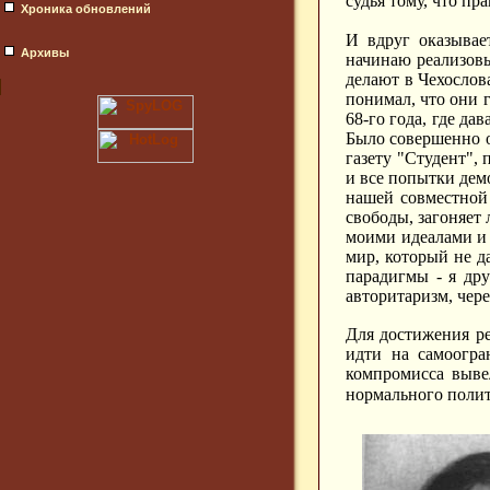
судья тому, что пр
Хроника обновлений
И вдруг оказывае
Архивы
начинаю реализовы
делают в Чехосло
понимал, что они 
68-го года, где да
Было совершенно о
газету "Студент",
и все попытки дем
нашей совместной 
свободы, загоняет
моими идеалами и 
мир, который не д
парадигмы - я дру
авторитаризм, чере
Для достижения ре
идти на самоогра
компромисса выве
нормального полит