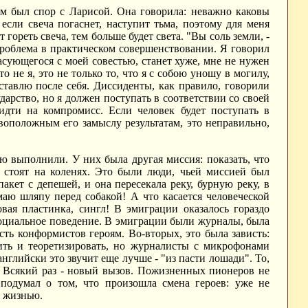
ем был спор с Ларисой. Она говорила: неважно каковы
 если свеча погаснет, наступит тьма, поэтому для меня
гореть свеча, тем больше будет света. "Вы соль земли, -
 проблема в практическом совершенствовании. Я говорил
ласующегося с моей совестью, станет хуже, мне не нужен
о не я, это не только то, что я с собою уношу в могилу,
оставлю после себя. Диссиденты, как правило, говорили
арство, но я должен поступать в соответствии со своей
 идти на компромисс. Если человек будет поступать в
ивоположным его замыслу результатам, это неправильно,
 выполнили. У них была другая миссия: показать, что
е стоят на коленях. Это были люди, чьей миссией был
кет с депешей, и она пересекала реку, бурную реку, в
имаю шляпу перед собакой! А что касается человеческой
овая пластинка, сингл! В эмиграции оказалось гораздо
социальное поведение. В эмиграции были журналы, была
сть конформистов героям. Во-вторых, это была зависть:
рить и теоретизировать, но журналисты с микрофонами
английски это звучит еще лучше - "из пасти лошади". То,
ь. Всякий раз - новый вызов. Пожизненных пионеров не
 подумал о том, что произошла смена героев: уже не
й жизнью.