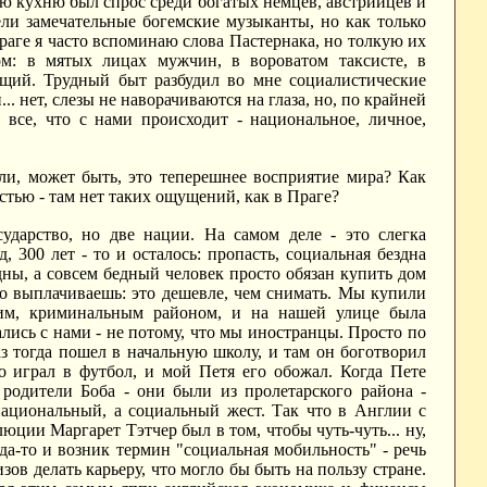
ую кухню был спрос среди богатых немцев, австрийцев и
мели замечательные богемские музыканты, но как только
раге я часто вспоминаю слова Пастернака, но толкую их
дом: в мятых лицах мужчин, в вороватом таксисте, в
щий. Трудный быт разбудил во мне социалистические
 нет, слезы не наворачиваются на глаза, но, по крайней
 все, что с нами происходит - национальное, личное,
ли, может быть, это теперешнее восприятие мира? Как
стью - там нет таких ощущений, как в Праге?
ударство, но две нации. На самом деле - это слегка
, 300 лет - то и осталось: пропасть, социальная бездна
ны, а совсем бедный человек просто обязан купить дом
его выплачиваешь: это дешевле, чем снимать. Мы купили
хим, криминальным районом, и на нашей улице была
лись с нами - не потому, что мы иностранцы. Просто по
з тогда пошел в начальную школу, и там он боготворил
но играл в футбол, и мой Петя его обожал. Когда Пете
 родители Боба - они были из пролетарского района -
национальный, а социальный жест. Так что в Англии с
юции Маргарет Тэтчер был в том, чтобы чуть-чуть... ну,
гда-то и возник термин "социальная мобильность" - речь
в делать карьеру, что могло бы быть на пользу стране.