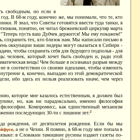
ть свободным, но если я
од. В 68-м году, конечно же, мы понимали, что те, кто
ики. Я знал, что Советы готовятся ввести туда танки, я
отником, понятно, он читал брежневский циркуляр марта
л: "Теперь пусть ваш Дубчек держится! Мы ему покажем!"
ь, сохранить тех, кто близок нам. Мы написали письмо в
 день оккупации ваши лидеры могут оказаться в Сибири -
дачи, чтобы сохранить себя для будущего подполья - для
: человек, который хочет быть свободен и, ради этой
раматическая вещь! Чем больше я осознавал разрыв между
 не в соответствии со своими идеалами, чтобы изменить
внутренне я, конечно, выпадаю из этой демократической
ели, ибо здесь их нельзя реализовать иначе, чем через
нию, которое мне казалось естественным, я должен был
упике, но, как ни парадоксально, именно философия
й философии.
Компромисс, как единственный механизм
2
отяжении последующих 30-ти с лишним лет.
да рождения, от десятилетия рождения. Если бы мы
, а не о Чехии. Я помню, в 68-м году мне попала в
ейфусе
языке: в Словакии тамошние русины издают газеты по-