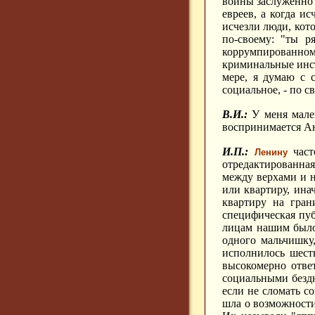
войны заслуженно 
евреев, а когда и
исчезли люди, кот
по-своему: "ты р
коррумпированном
криминальные инсти
мере, я думаю с с
социальное, - по с
В.И.:
У меня мален
воспринимается Ан
И.П.:
част
Ленину
отредактированная
между верхами и н
или квартиру, ина
квартиру на гран
специфическая пуб
лицам нашим было 
одного мальчишку,
исполнилось шест
высокомерно отве
социальными бездна
если не сломать со
шла о возможности