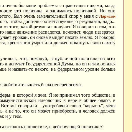
ыли очень большие проблемы с правозащитниками, когда
орил: это политика, я занимаюсь политикой. Но они
этого. Был очень замечательный спор у меня с
Ларисой
того, чтобы достичь соответствующего результата, надо...
 от того, какой результат получит. Я говорил о том, что
то наше движение распадется, исчезнет, люди изверятся,
лучает урожай, он снова выйдет пахать землю.
Я говорю:
ется, крестьянин умрет или должен покинуть свою пахоту
олучилось, что, пожалуй, в публичной политике из всех
ть и депутат Государственной Думы, но он и там остался
ольше и назвать-то некого, на федеральном уровне больше
Эта действительность была непереносима.
феры, в которой я жил. Я не принимал того общества, в
коммунистической идеологии: в вере в общее благо, в
 Вот мы говорили... употребляли слово "корысть", меня
ь, а не то, что он может приобрести, и человек должен
к и у тебя.
га остались в политике, в действующей политике?