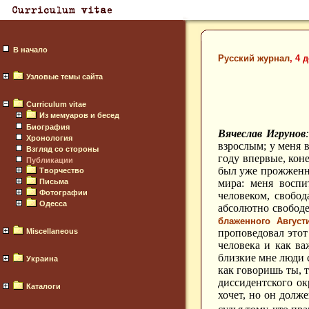
В начало
Русский журнал
, 4 
Узловые темы сайта
Curriculum vitae
Из мемуаров и бесед
Биография
Вячеслав Игрунов
Хронология
взрослым; у меня 
Взгляд со стороны
году впервые, кон
Публикации
был уже прожженны
Творчество
Письма
мира: меня воспи
Фотографии
человеком, свобо
Одесса
абсолютно свободе
блаженного Август
Miscellaneous
проповедовал этот
человека и как ва
близкие мне люди с
Украина
как говоришь ты, т
диссидентского ок
Каталоги
хочет, но он долж