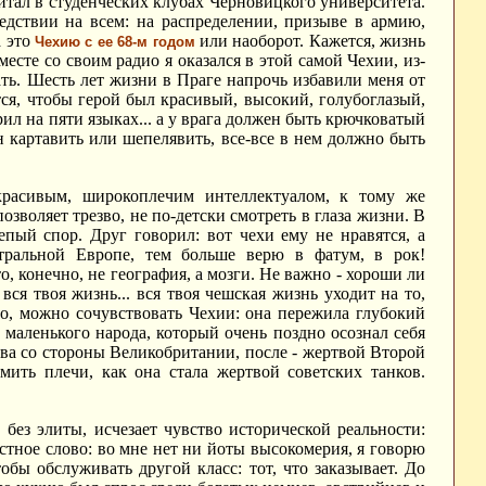
читал в студенческих клубах Черновицкого университета.
ледствии на всем: на распределении, призыве в армию,
а это
или наоборот. Кажется, жизнь
Чехию с ее 68-м годом
месте со своим радио я оказался в этой самой Чехии, из-
ть. Шесть лет жизни в Праге напрочь избавили меня от
ся, чтобы герой был красивый, высокий, голубоглазый,
ил на пяти языках... а у врага должен быть крючковатый
ан картавить или шепелявить, все-все в нем должно быть
красивым, широкоплечим интеллектуалом, к тому же
зволяет трезво, не по-детски смотреть в глаза жизни. В
пый спор. Друг говорил: вот чехи ему не нравятся, а
тральной Европе, тем больше верю в фатум, в рок!
то, конечно, не география, а мозги. Не важно - хороши ли
 вся твоя жизнь... вся твоя чешская жизнь уходит на то,
но, можно сочувствовать Чехии: она пережила глубокий
 маленького народа, который очень поздно осознал себя
тва со стороны Великобритании, после - жертвой Второй
ить плечи, как она стала жертвой советских танков.
 без элиты, исчезает чувство исторической реальности:
естное слово: во мне нет ни йоты высокомерия, я говорю
обы обслуживать другой класс: тот, что заказывает. До