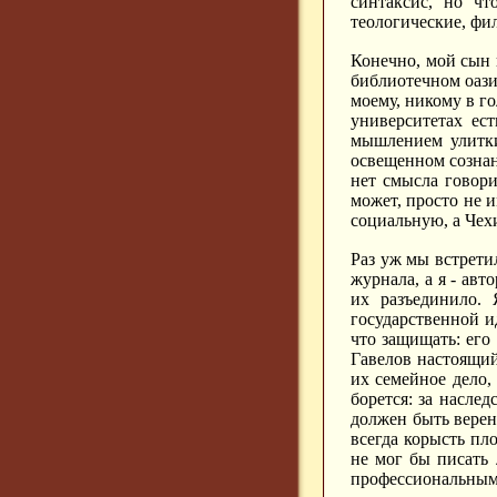
синтаксис, но чт
теологические, фил
Конечно, мой сын 
библиотечном оази
моему, никому в го
университетах ест
мышлением улитки
освещенном сознани
нет смысла говори
может, просто не и
социальную, а Чех
Раз уж мы встретил
журнала, а я - авт
их разъединило.
государственной и
что защищать: его
Гавелов настоящий 
их семейное дело, 
борется: за наслед
должен быть верен
всегда корысть пл
не мог бы писать 
профессиональным 