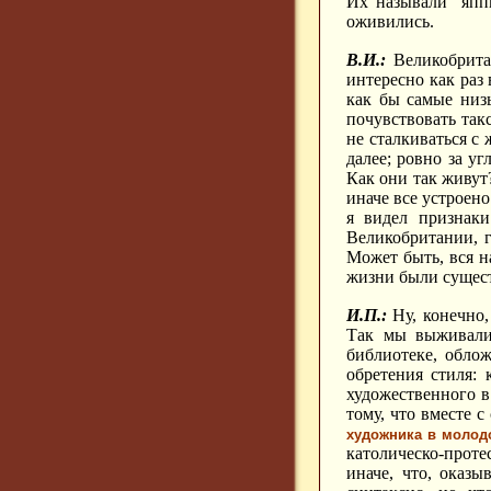
Их называли "япп
оживились.
В.И.:
Великобритан
интересно как раз 
как бы самые низ
почувствовать так
не сталкиваться с
далее; ровно за у
Как они так живут?
иначе все устроено
я видел признак
Великобритании, г
Может быть, вся н
жизни были сущес
И.П.:
Ну, конечно,
Так мы выживали.
библиотеке, обл
обретения стиля: 
художественного в
тому, что вместе 
художника в молод
католическо-проте
иначе, что, оказ