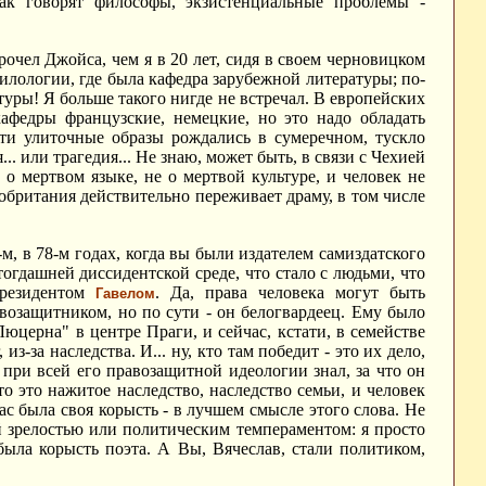
ак говорят философы, экзистенциальные проблемы -
рочел Джойса, чем я в 20 лет, сидя в своем черновицком
илологии, где была кафедра зарубежной литературы; по-
туры! Я больше такого нигде не встречал. В европейских
 кафедры французские, немецкие, но это надо обладать
Эти улиточные образы рождались в сумеречном, тускло
.. или трагедия... Не знаю, может быть, в связи с Чехией
 о мертвом языке, не о мертвой культуре, и человек не
икобритания действительно переживает драму, в том числе
-м, в 78-м годах, когда вы были издателем самиздатского
 тогдашней диссидентской среде, что стало с людьми, что
президентом
. Да, права человека могут быть
Гавелом
авозащитником, но по сути - он белогвардеец. Ему было
церна" в центре Праги, и сейчас, кстати, в семействе
из-за наследства. И... ну, кто там победит - это их дело,
л при всей его правозащитной идеологии знал, за что он
что это нажитое наследство, наследство семьи, и человек
ас была своя корысть - в лучшем смысле этого слова. Не
ой зрелостью или политическим темпераментом: я просто
была корысть поэта. А Вы, Вячеслав, стали политиком,