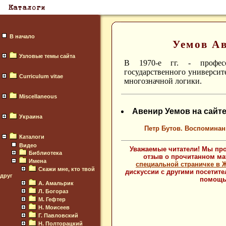
В начало
Уемов А
Узловые темы сайта
В 1970-е гг. - профес
государственного университ
Curriculum vitae
многозначной логики.
Miscellaneous
Авенир Уемов на сайт
Украина
Петр Бутов. Воспоминани
Каталоги
Видео
Уважаемые читатели! Мы про
Библиотека
отзыв о прочитанном мат
Имена
специальной страничке в
Скажи мне, кто твой
дискуссии с другими посетит
друг
помощь 
А. Амальрик
Л. Богораз
М. Гефтер
Н. Моисеев
Г. Павловский
Н. Полторацкий