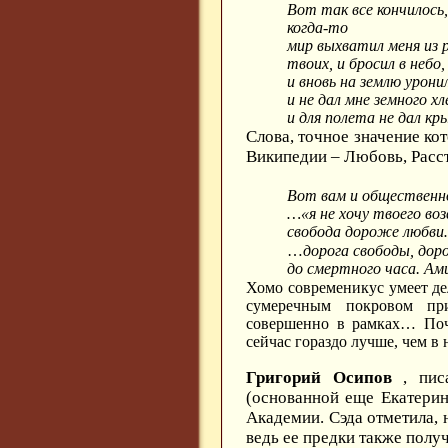
Вот так все кончилось
когда-то
мир выхватил меня из 
твоих, и бросил в небо,
и вновь на землю урони
и не дал мне земного х
и для полета не дал кр
Слова, точное значение ко
Википедии – Любовь, Расс
Вот вам и общественн
…«я не хочу твоего во
свобода дороже любв
…
дорога свободы, доро
до смертного часа. Ам
Хомо современикус умеет дел
сумеречным покровом пр
совершенно в рамках… Поче
сейчас гораздо лучше, чем в
Григорий Осипов
, пис
(основанной еще Екатери
Академии. Сэда отметила, н
ведь ее предки также полу