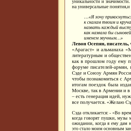
уникальности и значимости.
на универсальные понятия,и 
…
«Я хочу прикоснутьс
к скалам твоим и круча
назвать каждый высту
как назвала бы сыновей
именем звучным…»
Левон Осепян, писатель,
«Арагаст» и альманаха «
литературным и обществен
как в прошлом году ему п
форуме писателей-армян, 
Сэде и Союзу Армян Росси
чтобы познакомиться с Арм
итогам поездок была изда
Москве, так в Армении и в
– есть генерация идей, ну
все получается. «Желаю Сэ
Сэда откликается: - «Во вре
когда говорят пушки, музы 
ожидании, когда я ему дам 
это стало моим основным за