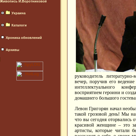
Живопись И.Воротниковой
Украина
Каталоги
Хроника обновлений
Архивы
руководитель литературно
вечер, поручив его ведение
интеллектуального конф
восприятием героини и созд
домашнего большого гостева
Левон Григорян начал необыч
такой грозовой день! Мы на
что вы сегодня оторвались 
красивой женщине – это за
артисты, которые читали б
расскажет о себе, о своих м