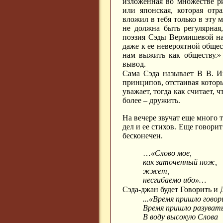
изложенная во множестве р
или японская, которая отра
вложил в тебя только в эту 
не должна быть регулярная
поэзия Сэды Вермишевой нас
даже к ее невероятной общес
нам выжить как обществу.»
вывод.
Сама Сэда называет В В. И
принципов, отстаивая которые
уважает, тогда как считает, 
более – дружить.
На вечере звучат еще много 
дел и ее стихов. Еще говорит
бесконечен.
…
«Слово мое,
как заточенный нож,
жжет,
несгибаемо ибо»…
Сэда-джан будет Говорить и Д
...«Время пришло говор
Время пришло разувать
В воду высокую Слова