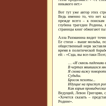
никакого нет.»
Вот тут уже автор этих стр
Ведь именно то, что нет к
прежде всего – к поискам 
глубина трагедии Родины, в
страницы книг обжигают паль
Алла Рахманина видит точно 
Ее стихи – выше мольбы, по 
общественный нерв заставляе
время в политической борьб
ей: - «Сэда, вы все-таки Поэ
…
«И сквозь паденияи
В чертах явившихся мн
Я снова вижу поворот
Судьбы.
Бросок пехоты...
Идущие на приступ ро
Как взрыв провидчески
Ведущий, Левон Григорян, с
«Хочется сказать – предста
Родине».