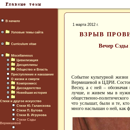
В начало
1 марта 2012 г.
Узловые темы сайта
ВЗРЫВ ПРОВ
Curriculum vitae
Вечер Сэды
Miscellaneous
Цивилизация
Дисциплины
Общество и Власть
Преступление и наказание
Событие культурной жизни
О жизни и смерти
Вермишевой в ЦДРИ. Состоял
Компромисс
Весну, а с ней – обозначая
Диссидентство
лучше, и живем мы в нужно
Новейшая история
общественно-политического 
Стихи и другое искусство
что услышат, были и те, кт
Стихи Ю. Галанскова
много наслышан о ней, как 
Стихи П. Бутова
Стихи В. Игрунова
Стихи Сэды
Вермишевой