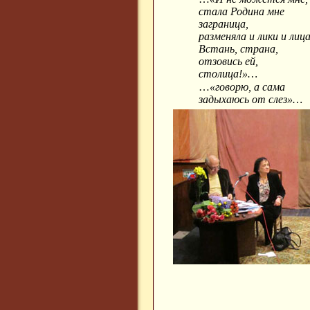
стала Родина мне
заграница,
разменяла и лики и лиц
Встань, страна,
отзовись ей,
столица!»…
…
«говорю, а сама
задыхаюсь от слез»…