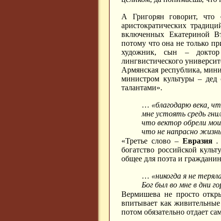
А Григорян говорит, что 
аристократических традици
включенных Екатериной Вт
потому что она не только пр
художник, сын – доктор 
лингвистического университе
Армянская республика, мини
министром культуры – дед 
талантами».
…
«благодарю века, чт
мне устоять средь гнил
что вектор обрели мои
что не напрасно жизн
«Третье слово –
Евразия
. 
богатство российской культ
общее для поэта и граждани
…
«никогда я не терял
Бог был во мне в дни го
Вермишева не просто откры
впитывает как живительные д
потом обязательно отдает сам