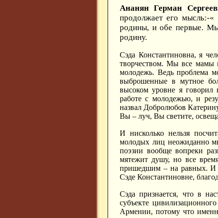
Ананян Герман Сергеев
продолжает его мысль:-«
родины, и обе первые. Мы
родину.
Сэда Константиновна, я че
творчеством. Мы все мамы 
молодежь. Ведь проблема мо
выброшенные в мутное бол
высоком уровне я говорил 
работе с молодежью, и рез
назвал Добролюбов Катерину 
Вы – луч, Вы светите, освещ
И нисколько нельзя посчи
молодых лиц неожиданно мн
поэзии вообще вопреки раз
мятежит душу, но все врем
пришедшим – на равных. И 
Сэде Константиновне, благод
Сэда признается, что в на
субъекте цивилизационного
Армении, потому что именно