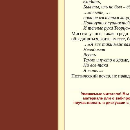
входить,
Был ты, иль не был – 
…
«плыть, …
пока не коснуться лица
Покинутых сущностей
И теплые руки Творца
Миссия у нее такая среди 
объединяться, жить вместе, б
…
«Я все-таки меж ва
Невидимая
Весть.
Темно и пусто в храме,
Но все-таки
Я есть…»
Поэтический вечер, не правд
Уважаемые читатели! Мы 
материале или о веб-пр
поучаствовать в дискуссии с