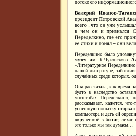
потоке его информационного
Валерий Иванов-Таганс
президент Петровской Акад
всего , что он уже услыша
в чем он и признался Сэ
Переделкино, где его прон
ее стихи и понял – они вел
Переделкино было упомянут
музея им. К.Чуковского
А
«Литературное Переделкино»
нашей литературе, заботливо
случайных среди которых, од
Она рассказала, как время 
будто в наследство остави
масштабах Переделкино, 
рассказывает, кажется, что
успешную попытку оторвать 
компьютера и дать ей окреп
вкрученной в бытие, лихое 
это только мы так думаем…
Алла продолжает: - «А сти