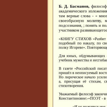
Б. Д. Басманов,
философ
академического изложени
там верные слова - « мно
своеобразную молитву, м
подсознания, ; понять и п
участником развивающегос
«КНИГУ СТИХОВ «Разбит на
подобный по накалу, по 
полку Игореве». Повторяюще
Для юных, обдумывающих 
учебник мужества и несгиба
В газете «Российский пис
пришёл в неописуемый востор
Но лирическое начало усили
а, присущая её стихам, с
стихотворения.
Уважаемый философ закончил
Константиновне:-«ПОЭТ - в
…
«И не можется мне, 