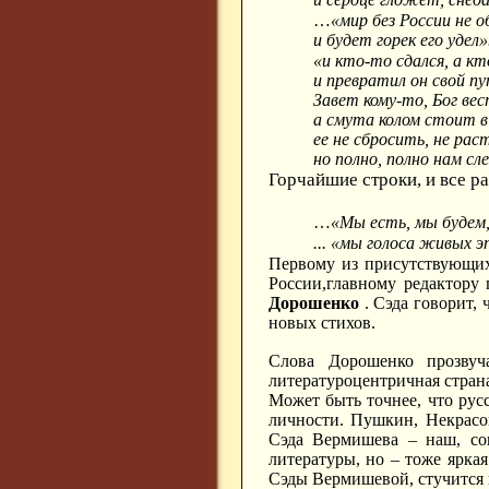
…
«мир без России не 
и будет горек его удел
«и кто-то сдался, а кт
и превратил он свой пу
Завет кому-то, Бог вес
а смута колом стоит в
ее не сбросить, не рас
но полно, полно нам с
Горчайшие строки, и все р
…
«Мы есть, мы буде
... «мы голоса живых э
Первому из присутствующих
России,главному редактору 
Дорошенко
. Сэда говорит, 
новых стихов.
Слова Дорошенко прозвуч
литературоцентричная страна
Может быть точнее, что рус
личности. Пушкин, Некрасо
Сэда Вермишева – наш, со
литературы, но – тоже ярка
Сэды Вермишевой, стучится и