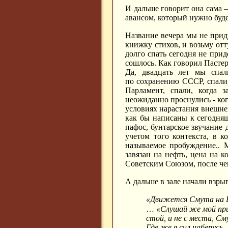
И дальше говорит она сама –
авансом, который нужно буде
Название вечера мы не прид
книжку стихов, и возьму отт
долго спать сегодня не прид
сошлось. Как говорил Пастер
Да, двадцать лет мы спал
по сохранению СССР, спали,
Парламент, спали, когда 
неожиданно проснулись - ког
условиях нарастания внешне
как бы написаны к сегодняш
пафос, бунтарское звучание
учетом того контекста, в 
называемое пробуждение.. 
завязан на нефть, цена на 
Советским Союзом, после чег
А дальше в зале начали взры
«Движется Смута на 
…
«Слушай же мой при
стой, и не с места, С
Где же я сил наберусь