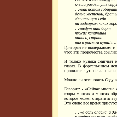
клещи раздвинуть спр
…
«как потом собират
белые косточки, брать
где отыщем себя
на задворках каких гор
…
«ведут наш борт
чужие капитаны
очнись, страна,
ты в роковом пути!»…
Григорян не выдерживает и 
чтоб эти пророчества сбылис
И только музыка смягчает н
глазах. В фортепьянном ис
пролились чуть печальные и
Можно ли остановить Сэду в 
Говорит: - «Сейчас многие
взоры многих и многих обр
которое может отвратить эту 
Это слово все время присутс
…
«а даль опасна, а да
и сердце гложет, сне