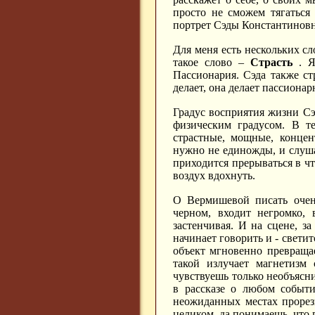
просто не сможем тягаться
портрет Сэды Константинов
Для меня есть нескольких сл
такое слово –
Страсть
. Я
Пассионария. Сэда также стр
делает, она делает пассионар
Градус восприятия жизни Сэ
физическим градусом. В те
страстные, мощные, концен
нужно не единожды, и слуша
приходится прерываться в чт
воздух вдохнуть.
О Вермишевой писать очень
черном, входит негромко,
застенчивая. И на сцене, з
начинает говорить и - свети
объект мгновенно превращает
такой излучает магнетизм 
чувствуешь только необъясн
в рассказе о любом событи
неожиданных местах прорез
целиком, да понимаешь, что