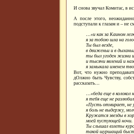
И снова звучал Комитас, в 
А после этого, неожиданно
подступали к глазам и – не 
…
«и как за Каином лег
я за тобою шла на гол
Ты был везде,
в движеньи и в дыханьи
ты был угоден жизни и
и тысячи явлений и на
я замыкала именем тво
Вот, что нужно преподават
дОлжно быть Чувству, собст
рассказать…
…
«беда еще в колокол н
я тебя еще не разлюби
«Пусть отмирает, не 
я боль не выдержу, мол
Кружатся звезды в хо
моей пустующей ночи.
Ты слышал взлеты кур
такой шуршащий быстр