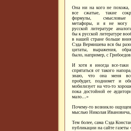
Она ни на кого не похожа, 
все сжатые, такие сокр
формулы, смысловые
метафоры, и я не могу 
русской литературе аналог
бы к русской литературе во
в нашей стране больше вним
Сэда Вермишева вся бы разо
цитаты, выражения, обр
было, например, с Грибоедо
И хотя я иногда все-таки
спрятаться от такого напора
знаю, что она меня вс
пробудит, поднимет и обя
мобилизует на что-то хороше
пока достойной ее аудитор
мало…»
Почему-то возникло ощущени
мыслью Николая Ивановича, 
Тем более, сама Сэда Конста
публикации на сайте газеты 