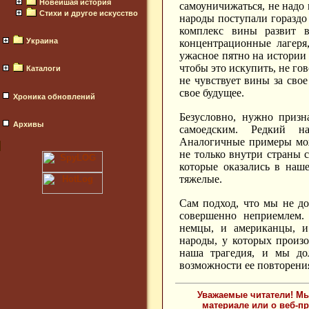
Новейшая история
самоуничижаться, не надо 
Стихи и другое искусство
народы поступали гораздо 
комплекс вины развит в
Украина
концентрационные лагеря
ужасное пятно на истории 
чтобы это искупить, не гов
Каталоги
не чувствует вины за свое
свое будущее.
Хроника обновлений
Безусловно, нужно призн
Архивы
самоедским. Редкий н
Аналогичные примеры мож
не только внутри страны с
которые оказались в наш
тяжелые.
Сам подход, что мы не до
совершенно неприемлем
немцы, и американцы, и
народы, у которых произо
наша трагедия, и мы д
возможности ее повторени
Уважаемые читатели! Мы
материале или о веб-п