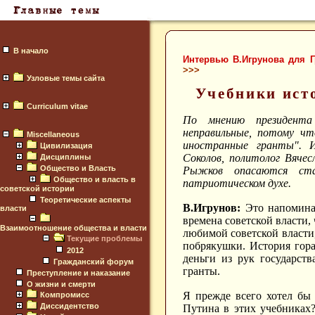
В начало
Интервью В.Игрунова для Г
>>>
Узловые темы сайта
Учебники ист
Curriculum vitae
По мнению президента
неправильные, потому ч
Miscellaneous
иностранные гранты". 
Цивилизация
Соколов, политолог Вяче
Дисциплины
Общество и Власть
Рыжков опасаются стан
Общество и власть в
патриотическом духе.
советской истории
Теоретические аспекты
В.Игрунов:
Это напоминае
власти
времена советской власти,
Взаимоотношение общества и власти
любимой советской власти
Текущие проблемы
побрякушки. История гора
2012
деньги из рук государств
Гражданский форум
гранты.
Преступление и наказание
О жизни и смерти
Я прежде всего хотел бы 
Компромисс
Диссидентство
Путина в этих учебниках?