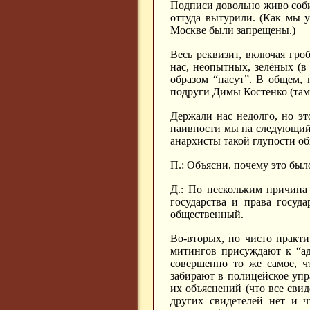
Подписи довольно живо соби
оттуда вытурили. (Как мы 
Москве были запрещены.)
Весь реквизит, включая гро
нас, неопытных, зелёных (в
образом “пасут”. В общем, 
подруги Димы Костенко (там
Держали нас недолго, но эт
наивности мы на следующий д
анархисты такой глупости о
П.: Объясни, почему это был
Д.: По нескольким причина
государства и права госуда
общественный.
Во-вторых, по чисто практ
митингов присуждают к “адм
совершенно то же самое, ч
забирают в полицейское упр
их объяснений (что все свид
других свидетелей нет и ч