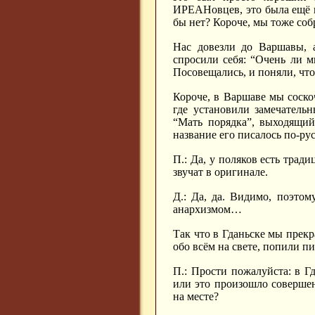
ИРЕАНовцев, это была ещё и
бы нет? Короче, мы тоже соб
Нас довезли до Варшавы, 
спросили себя: “Очень ли 
Посовещались, и поняли, что
Короче, в Варшаве мы соско
где установили замечатель
“Мать порядка”, выходящий
название его писалось по-р
П.: Да, у поляков есть тради
звучат в оригинале.
Д.: Да, да. Видимо, поэтом
анархизмом…
Так что в Гданьске мы прек
обо всём на свете, попили п
П.: Прости пожалуйста: в Г
или это произошло соверше
на месте?