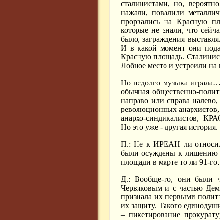
сталинистами, но, вероят
нажали, повалили металлич
прорвались на Красную пл
которые не знали, что сей
было, заграждения выставл
И в какой момент они пода
Красную площадь. Сталинисты
Лобное место и устроили на
Но недолго музыка играла… 
обычная общественно-полит
направо или справа налево
революционных анархистов, 
анархо-синдикалистов, КРА
Но это уже - другая история.
П.: Не к ИРЕАН ли относил
были осуждены к лишению с
площади в марте то ли 91-го,
Д.: Вообще-то, они были ч
Червяковым и с частью Дем
признала их первыми полит
их защиту. Такого единодуши
– пикетирование прокурату