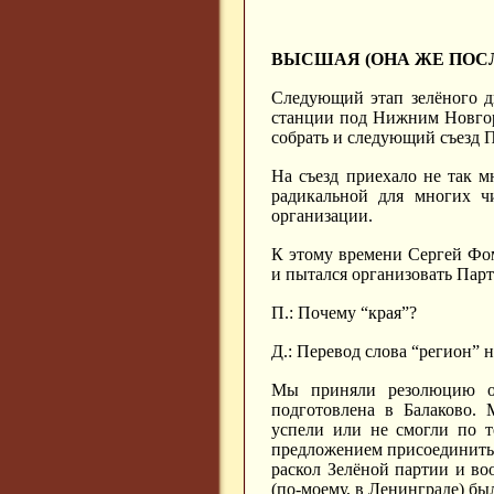
ВЫСШАЯ (ОНА ЖЕ ПОС
Следующий этап зелёного дв
станции под Нижним Новгоро
собрать и следующий съезд 
На съезд приехало не так м
радикальной для многих ч
организации.
К этому времени Сергей Фо
и пытался организовать Пар
П.: Почему “края”?
Д.: Перевод слова “регион” 
Мы приняли резолюцию о 
подготовлена в Балаково.
успели или не смогли по т
предложением присоединитьс
раскол Зелёной партии и во
(по-моему, в Ленинграде) бы