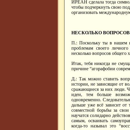
ИРЕАН сделала тогда симво
чтобы подчеркнуть свою под
организовать международну
НЕСКОЛЬКО ВОПРОСОВ
П.: Поскольку ты в нашем 
проблемам своего личного 
несколько вопросов общего х
Итак, тебя никогда не смущ
причине “агорафобии соврем
Д.: Так можно ставить вопр
истории, не зависящие от в
сражающиеся за них люди. Ч
идеи, тем больше возмо
одновременно. Следовательно
дальше уже всё зависит от 
совместной борьбы за свои
научатся солидарно действов
самым, осваивать самоупр
когда-то называл это “вос