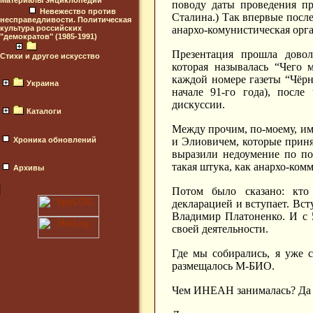
Материалы энциклопедий
поводу даты проведения пр
Невежество против
Сталина.) Так впервые посл
несправедливости. Политическая
анархо-комунистическая орг
культура российских
"демократов" (1985-1991)
Презентация прошла довол
Стихи и другое искусство
которая называлась “Чего 
каждой номере газеты “Чёрн
Украина
начале 91-го года), после
дискуссии.
Каталоги
Между прочим, по-моему, им
и Элиовичем, которые приня
Хроника обновлений
выразили недоумение по по
такая штука, как анархо-ком
Архивы
Потом было сказано: кто 
декларацией и вступает. Вст
Владимир Платоненко. И с 
своей деятельности.
Где мы собирались, я уже с
размещалось М-БИО.
Чем ИНЕАН занималась? Да 