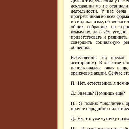
Дело в том, что тогда у нас
декларации мы не отрицали 
деятельности. У нас была 
прогрессивная во всех форма
и синдикализме, об экологи
общих собраниях на терри
коммунах, да о чём угодно
приветствовать и развивать
совершить социальную ре
общества.
Естественно, что прежде 
агитпропом). В качестве оч
использовалась такая вещь
оранжевые акции. Сейчас это 
П.: Нет, естественно, я помню
Д.: Знаешь? Помнишь ещё?
П.: Я помню “Бюллетень о
прочие пародийно-политичес
Д.: Ну, это уже чуточку позж
П.: ...И знаю, что это тогда б