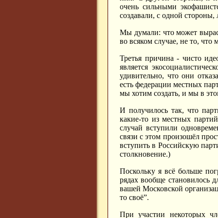
очень сильными экофашистс
создавали, с одной стороны,
Мы думали: что может вырас
во всяком случае, не то, что
Третья причина - чисто иде
является экосоциалистичес
удивительно, что они отка
есть федерации местных парти
мы хотим создать, и мы в эт
И получилось так, что парт
какие-то из местных партий
случай вступили одновреме
связи с этом произошёл прост
вступить в Российскую парт
столкновение.)
Поскольку я всё больше по
рядах вообще становилось дл
вашей Московской организаци
то своё”.
При участии некоторых чл