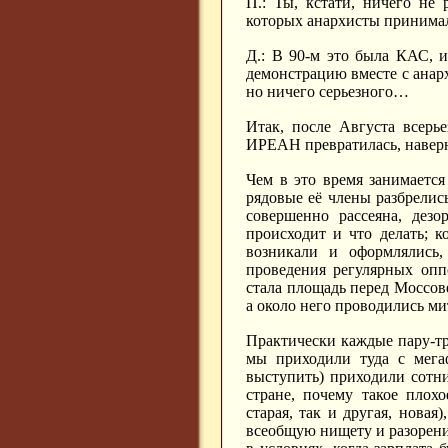
П.: Ты, кстати, ничего не 
которых анархисты принимал
Д.: В 90-м это была КАС, 
демонстрацию вместе с анар
но ничего серьезного…
Итак, после Августа всерь
ИРЕАН превратилась, навер
Чем в это время занимаетс
рядовые её члены разбрелис
совершенно рассеяна, дезо
происходит и что делать; к
возникали и оформлялись,
проведения регулярных оп
стала площадь перед Моссов
а около него проводились ми
Практически каждые пару-тр
мы приходили туда с мега
выступить) приходили сотни
стране, почему такое плох
старая, так и другая, новая
всеобщую нищету и разорение