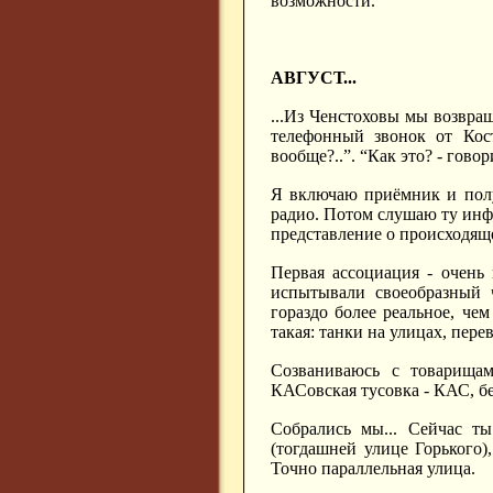
возможности.
АВГУСТ...
...Из Ченстоховы мы возвращ
телефонный звонок от Кос
вообще?..”. “Как это? - говор
Я включаю приёмник и полу
радио. Потом слушаю ту инф
представление о происходяще
Первая ассоциация - очень 
испытывали своеобразный 
гораздо более реальное, че
такая: танки на улицах, перев
Созваниваюсь с товарища
КАСовская тусовка - КАС, бе
Собрались мы... Сейчас ты
(тогдашней улице Горького)
Точно параллельная улица.