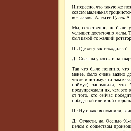
Интересно, что такую же поз
совсем маленькая троцкистска
возглавлял Алексей Гусев. А
Мы, естественно, не были 
услышат, достаточно малы. Т
был какой-то жалкий ротатор
П.: Где он у вас находился?
Д.: Сначала у кого-то на ква
Так что было понятно, что
менее, было очень важно д
числе и потому, что нам каз
поймут) запомнили, что 
предупреждали их, чем это в
от того, кто сейчас победи
победа той или иной стороны
П.: Ну и как: вспомнили, за
Д.: Отчасти, да. Осенью 91
целом с обществом произош