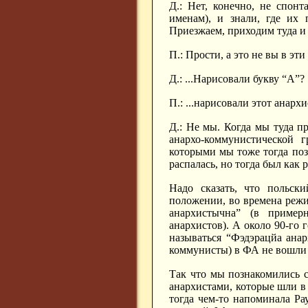
Д.: Нет, конечно, не спон
именам), и знали, где их 
Приезжаем, приходим туда и 
П.: Прости, а это не вы в эт
Д.: ...Нарисовали букву “А”?
П.: ...нарисовали этот анарх
Д.: Не мы. Когда мы туда п
анархо-коммунистической 
которыми мы тоже тогда позн
распалась, но тогда был как 
Надо сказать, что польск
положении, во времена реж
анархистычна” (в пример
анархистов). А около 90-го 
называться “Фэдэрацйа ана
коммунисты) в ФА не вошли 
Так что мы познакомились с
анархистами, которые шли в
тогда чем-то напоминала Ра