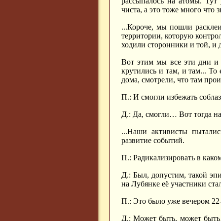
рассыпалось на атомы. Тут
чиста, а это тоже много что з
...Короче, мы пошли раскле
территории, которую контрол
ходили сторонники и той, и 
Вот этим мы все эти дни и
крутились и там, и там... То
дома, смотрели, что там прои
П.: И смогли избежать собла
Д.: Да, смогли… Вот тогда 
...Наши активисты пыталис
развитие событий.
П.: Радикализировать в како
Д.: Был, допустим, такой эп
на Лубянке её участники ста
П.: Это было уже вечером 22-
Д.: Может быть, может быт