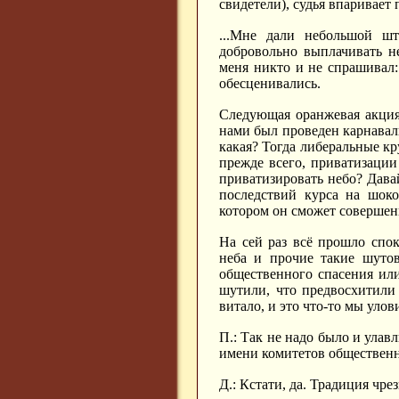
свидетели), судья впаривает
...Мне дали небольшой штр
добровольно выплачивать не
меня никто и не спрашивал:
обесценивались.
Следующая оранжевая акция
нами был проведен карнавал
какая? Тогда либеральные кр
прежде всего, приватизации
приватизировать небо? Дава
последствий курса на шоко
котором он сможет совершен
На сей раз всё прошло спок
неба и прочие такие шутов
общественного спасения или
шутили, что предвосхитили
витало, и это что-то мы уло
П.: Так не надо было и улав
имени комитетов общественно
Д.: Кстати, да. Традиция чр