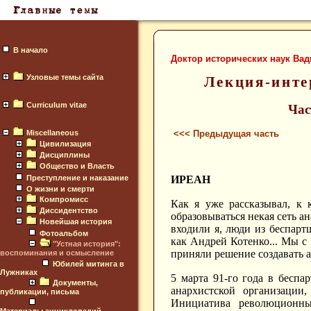
В начало
Доктор исторических наук Ва
Узловые темы сайта
Лекция-инте
Curriculum vitae
Част
Miscellaneous
<<< Предыдущая часть
Цивилизация
Дисциплины
Общество и Власть
ИРЕАН
Преступление и наказание
О жизни и смерти
Компромисс
Как я уже рассказывал, к к
Диссидентство
образовываться некая сеть а
Новейшая история
входили я, люди из беспарт
Фотоальбом
как Андрей Котенко... Мы с
"Устная история":
приняли решение создавать 
воспоминания и осмысление
Юбилей митинга в
Лужниках
5 марта 91-го года в бесп
Документы,
анархистской организации
публикации, письма
Инициатива революционны