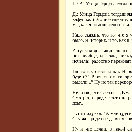
П.: А! Улица Герцена тогдаш
Д.: Улица Герцена тогдашняя
кафушка. (Это помещение, по
мы, как я помню, сели и стал
Надо сказать, что то, что я
было. Я историк, и то, как 
А тут я видел такие сцены..
нет вообще, и люди, польз
исчезла), радостно переходят е
Где-то там стоят танки. Нар
будете?” В ответ им говоря
выдали...” Ну не так перево
Не знаю, что делать. Дума
Смотрю, народ чего-то не рв
дому.
Тут я подумал: “А мне туда 
Сам же вроде всегда всем гов
Ну и что делать в такой с