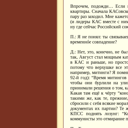
Впрочем, подожди… Если по
квартиры. Сначала КАСовско
пару раз заходил. Мне кажетс
(и лидеры КАС вместе с ни
ну где сейчас Российский со
П.: Я не понял: ты связыва
временнóе совпадение?
Д.: Нет, это, конечно, не б
так, Август стал мощным к
в КАС и раньше, но просто
потому что верхушке все э
например, митинги? Я помню
92-й год): “Время митингов 
чтобы они бурлили на улиц
принимали решения о том, ка
Какая там ещё к чёрту “кон
такими же, как те, прежние
сбросили с себя всякие мора
документах их партии? Те 
КПСС поднять лозунг: “Ко
коммунисты это отмирание по