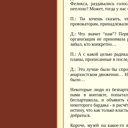
Феликса, раздавались голо
неплохо? Может, тогда у нас
П.: Ты хочешь сказать, 
провокаторам, принадлежали
Д.: Что значит “нам”? Пер
организация не принимала р
забыл, кто конкретно…
П.: А с какой целью радика
планы, прописанные в после
Д.: Это лучше было бы спро
анархистском движении… Но 
было…
Некоторые люди из безпарт
нами в контакте, попытал
беспартшкола, и объявить 
некоторого бардака - в расчё
истину, что как только власт
добраться.
Короче, музей на какое-то 