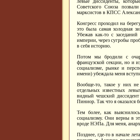
левые диссиденты, которы
Советского Союза позвали 
марксистов в КПСС Александ
Конгресс проходил на берегу
это была самая холодная з
Убежав как-то с заседаний
империи, через сугробы проб
в себя историю.
Потом мы бродили с очар
французской секции, но и и
социализме, рынке и персп
имени) убеждала меня вступи
Вообще-то, такое у них не
отдельных известных левы
видный чешский диссидент 
Пиниор. Так что я оказался 
Тем более, как выяснилос
социализму. Они верны в э
вроде НЭПа. Для меня, анар
Позднее, где-то в начале ле