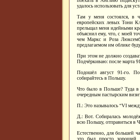
поехать в Англию подискут
удалось использовать для ус
Там у меня состоялся, в ч
европейских левых Тони Кл
прельщал меня идейными кра
объяснил ему, что, с моей т
чем Маркс и Роза Люксембу
предлагаемом им облике буд
При этом не должно создава
Подчёркиваю: после марта 91
Подошёл август 91-го. По
собирайтесь в Польшу.
Что было в Польше? Туда в
очередным пастырским визи
П.: Это называлось “
VI
между
Д.: Вот. Собиралась молодё
всю Польшу, отправиться в Ч
Естественно, для большей ч
это был просто хороший п