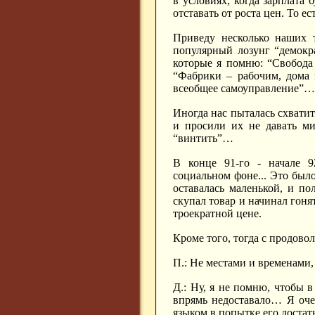
в условиях, когда зарплата б
отставать от роста цен. То е
Приведу несколько наших т
популярный лозунг “демокра
которые я помню: “Свобода 
“Фабрики – рабочим, дома и
всеобщее самоуправление”
Иногда нас пыталась схвати
и просили их не давать ми
“винтить”…
В конце 91-го - начале 9
социальном фоне... Это было
оставалась маленькой, и по
скупал товар и начинал гоня
троекратной цене.
Кроме того, тогда с продово
П.: Не местами и временами,
Д.: Ну, я не помню, чтобы 
впрямь недоставало… Я оче
языком в попытке его достат