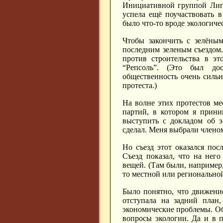
Инициативной группой Лиги
успела ещё поучаствовать 
было что-то вроде экологич
Чтобы закончить с зелёным
последним зеленым съездом.
против строительства в эт
“Репсоль”. (Это был до
общественность очень сильн
протеста.)
На волне этих протестов ме
партий, в котором я прини
выступить с докладом об э
сделал. Меня выбрали члено
Но съезд этот оказался пос
Съезд показал, что на нег
вещей. (Там были, например,
то местной или регионально
Было понятно, что движени
отступала на задний план
экономические проблемы. Об
вопросы экологии. Да и в п