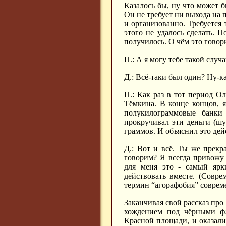
Казалось бы, ну что может 
Он не требует ни выхода на 
и организованно. Требуется 
этого не удалось сделать. 
получилось. О чём это говор
П.: А я могу тебе такой случ
Д.: Всё-таки был один? Ну-ка
П.: Как раз в тот период О
Тёмкина. В конце концов, я
полукилограммовые банки
прокручивал эти деньги (шу
граммов. И объяснил это де
Д.: Вот и всё. Ты же прекр
говорим? Я всегда привожу
для меня это - самый ярк
действовать вместе. (Совр
термин “агорафобия” совреме
Заканчивая свой рассказ про
хождением под чёрными ф
Красной площади, и оказали