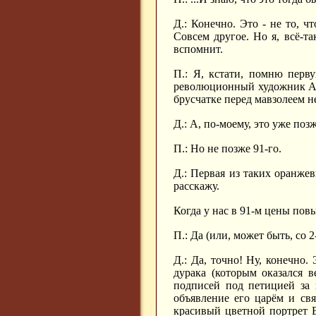
Д.: Конечно. Это - не то, 
Совсем другое. Но я, всё-т
вспомнит.
П.: Я, кстати, помню перву
революционный художник Ан
брусчатке перед мавзолеем н
Д.: А, по-моему, это уже по
П.: Но не позже 91-го.
Д.: Первая из таких оранже
расскажу.
Когда у нас в 91-м цены пов
П.: Да (или, может быть, со 2
Д.: Да, точно! Ну, конечно
дурака (которым оказался 
подписей под петицией за 
объявление его царём и св
красивый цветной портрет 