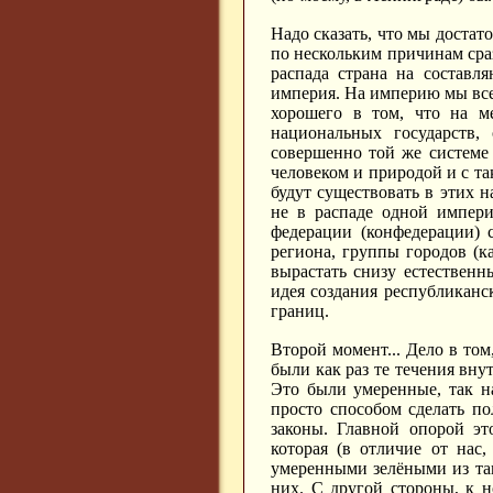
Надо сказать, что мы достат
по нескольким причинам сраз
распада страна на составл
империя. На империю мы всег
хорошего в том, что на ме
национальных государств,
совершенно той же системе
человеком и природой и с т
будут существовать в этих 
не в распаде одной импери
федерации (конфедерации) 
региона, группы городов (к
вырастать снизу естественн
идея создания республиканс
границ.
Второй момент... Дело в то
были как раз те течения вну
Это были умеренные, так на
просто способом сделать по
законы. Главной опорой эт
которая (в отличие от нас
умеренными зелёными из та
них. С другой стороны, к 