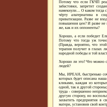
Потому что если ГКЧП реал
забастовки, запретит созд
намекнули… О каком тогда с
чёрту альтернатива в со
приватизации. Разве не вхо
повышения цен? И разве не 
же, как и их оппоненты?
Хорошо, а если победит Ель
Потому что тогда уж точно
(Правда, вероятно, что это
терапия получит в глазах 
народной победы и той власт
Хорошо ли это? Что можно с
людей?
Мы, ИРЕАН, быстренько соб
которых будет описана наша 
кликами, каждая из которых
одной, так и другой стороны;
труда - совершенно неприемл
другую сторону, но восполь
захватить предприятия в с
матери, установив свой конт