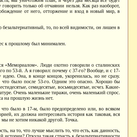
асть, мы уничтожим план, и через два месяца все будет
говорить только об отчаянии нельзя. Как раз наоборот,
обождение от него, отторжение и вход в новый мир, в
 безальтернативный, то, по всей видимости, он лишен в
рес к прошлому был минимален.
лся «Мемориалом». Люди охотно говорили о сталинских
о по 53-й. А я говорил: почему с 37-го? Вообще, и с 17-
 идею. Она, в конце концов, укоренилась, но не сразу.
о, что было после 53-го. Одним это опасно. Хорошо бы
шестидесятые, семидесятые, восьмидесятые, исчез. Какие-
атуре. Очень маленькие тиражи, очень маленький спрос.
са на прошлую жизнь нет.
, что было в 17-м, было предопределено или, во всяком
орией, их должна интересовать история как таковая, вся
и мы не хотим никакой другой. Точка.
ь, на то, что лучше мыслить то, что есть, как данность,
 истории? Откуда такая страсть к безальтернативности