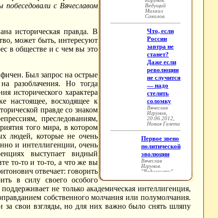
 побеседовали с Вячеславом
на историческая правда. В
ство, может быть, интересуют
рес в обществе и с чем вы это
фичен. Был запрос на острые
на разоблачения. Но тогда
ия исторического характера
е настоящее, восходящее к
торической правде со знаком
епрессиям, преследованиям,
риятия того мира, в котором
ых людей, которые не очень
енно и интеллигенции, очень
ренциях выступает видный
е то-то и то-то, а что же вы
ритонович отвечает: говорить
ить в силу своего особого
ь поддерживает не только академическая интеллигенция,
я оправданием собственного молчания или полумолчания.
и за свои взгляды, но для них важно было снять шляпу