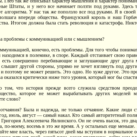
ы. Глеб так же описывал характер мышления и характер пониман
ные Штаты, и у него все начинает ползти под руками. Здесь 
ют алгоритма. У нас так же поползло все под руками. Я в своей
полшага впереди общества. Французский король и наш Горба
ства. Итогом должна была стать революция и катастрофа. Никто
ва проблемы с коммуникацией или с мышлением?
ммуникацией, конечно, есть проблемы. Для того чтобы понимат
 находимся в полемике, в споре. Каждый отстаивает свою прав
 есть совершенно перебивающие и заглушающие друг друга м
слышит другой стороны, упрямо не хочет взглянуть под други
, и поэтому не может решить. Это одно. Но хуже другое. Это 
а оказался критически ниже того уровня, который мог бы спасти
том, что история прежде всего служила средством преодол
ество, которое не может вырабатывать других моделей мы
те слово?
отчаяния? Была и надежда, не только отчаяние. Какие люди 
 год, июль, август — самый накал. Кто самый авторитетный поли
Григория Алексеевича Явлинского. Он не очень высок, это два
а, по-моему, восемь в это же время. А у остальных еще меньше.
йте мне власть, через пятьсот дней мы вступим в нормальное об