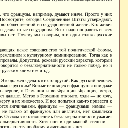
 что французы, например, думают иначе. Просто у них
. Посмотрите, сегодня Соединенные Штаты утверждают,
ство общественной и государственной жизни. Кто живет
о девиантные государства. Всех надо поправить и всех
тивы нет. Почему мы говорим, что одни только русские
ающих некое совершенство той политической формы,
 стремлением к культурному доминированию. Тогда как в
 провалы. Допустим, роковой русский характер, который
говорится о безальтернативности не только побед, но и
 русским климатом и т.д.
. Это должен сделать кто-то другой. Как русский человек
олько с русским? Возьмите немцев и французов: они даже
 наверное, в Германии и во Франции. Франция, метро,
ет дальше. Метро в Германии открыто, ходи — не хочу,
черту, а их множество. И все попытки как-то привести к
таются англичанами, французы — французами, немцы —
 не только от французов или англичан, нет комплекса
ре. Отсюда это отношение к безальтернативности ужасает
зальтернативности. Хотя они в одинаковой степени —
осознают эту проблему, а американцы нет.