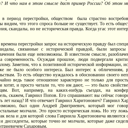
ы? И что нам в этом смысле даст пример России? Об этом мы
в период перестройки, обществом была страстно востребова
ы видим, что этого спроса больше не существует. То есть обще
ния, скандалы, но не историческая правда. Когда угас этот инте
 времена перестройки запрос на историческую правду был специ
андалы, связанные с исторической правдой, были запросы 
ачения были еще невозможны. В известном смысле, разоблачен
а современность. Осуждая прошлое, люди подвергали критик
ому. Заметим, что к позитивной исторической информации, ис
же не было особого интереса. Был интерес к обличениям, р
льствам. То есть общество нуждалось в обосновании своего неп
чайно ведь такое отношение характерно не только для прост
и хотят, и просто читали то, что им дают, — это было свойств
дям. Вот, например, на каких-нибудь съездах, на конфе
ель, скажем, Гавриил Попов. Его спрашивают: вы сейчас говорит
ять лет назад? И что отвечает Гавриил Харитонович? Гавриил Ха
озможно, был один Андрей Дмитриевич, который мог говор
остальные молчали. Это просто историческая ложь. Но эту лож
 так вела и для которой слова Гавриила Харитоновича являютс
и диссиденты, которые точно не молчали, которые даже сидел
итриевичем Сахаровым.