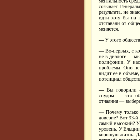
ментальность сред
созывает Генераль
результата, не зна
идти хотя бы на 
отставали от обще
меняется.
— У этого общест
— Во-первых, с ко
не в диалоге — мы
полифонии. У нас
проблемы. Оно не 
видит ее в объеме
потенциал обществ
— Вы говорили о 
спудом — это общ
отчаяния — выбере
— Почему только 
доверие? Вот 93-й
самый высокий? У 
уровень. У Ельцин
хорошую жизнь. Да