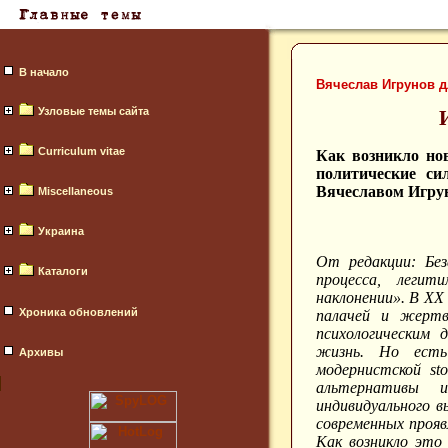
В начало
Вячеслав Игрунов 
Узловые темы сайта
Curriculum vitae
Как возникло нов
политические с
Вячеславом Игру
Miscellaneous
Украина
От редакции: Без
Каталоги
процесса, легит
наклонении». В ХХ
Хроника обновлений
палачей и жертв
психологическим 
жизнь. Но есть
Архивы
модернистской st
альтернативы и
индивидуального в
современных прояв
Как возникло это