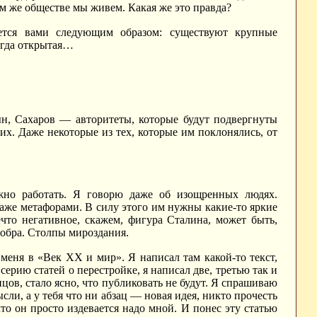
м же обществе мы живем. Какая же это правда?
тся вами следующим образом: существуют крупные
сегда открытая…
н, Сахаров — авторитеты, которые будут подвергнуты
них. Даже некоторые из тех, которые им поклонялись, от
жно работать. Я говорю даже об изощренных людях.
же метафорами. В силу этого им нужны какие-то яркие
что негативное, скажем, фигура Сталина, может быть,
добра. Столпы мироздания.
 меня в «Век ХХ и мир». Я написал там какой-то текст,
серию статей о перестройке, я написал две, третью так и
нцов, стало ясно, что публиковать не будут. Я спрашиваю
сли, а у тебя что ни абзац — новая идея, никто прочесть
о он просто издевается надо мной. И понес эту статью