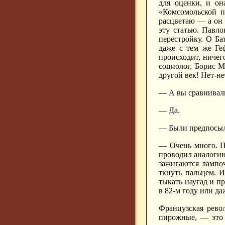
для оценки, и он
«Комсомольской п
расцветаю — а он 
эту статью. Павло
перестройку. О Ба
даже с тем же Ге
происходит, ничег
социолог, Борис М
другой век! Нет-не
— А вы сравнивал
— Да.
— Были предпосы
— Очень много. Пе
проводил аналогию
зажигаются лампоч
ткнуть пальцем. И
тыкать наугад и п
в 82-м году или да
Французская револ
пирожные, — это 