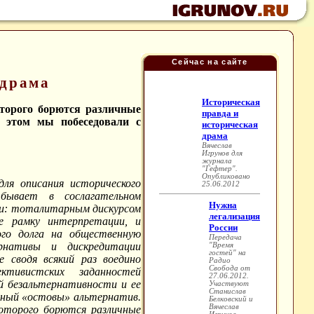
Сейчас на сайте
 драма
оторого борются различные
 этом мы побеседовали с
ля описания исторического
 бывает в сослагательном
ми: тоталитарным дискурсом
е рамку интерпретации, и
ого долга на общественную
рнативы и дискредитации
е сводя всякий раз воедино
ктивистских заданностей
й безальтернативности и ее
енный «остовы» альтернатив.
которого борются различные