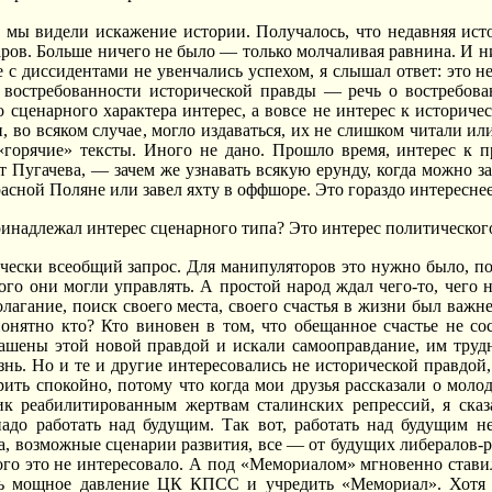
е мы видели искажение истории. Получалось, что недавняя и
ов. Больше ничего не было — только молчаливая равнина. И н
е с диссидентами не увенчались успехом, я слышал ответ: это 
о востребованности исторической правды — речь о востребов
то сценарного характера интерес, а вовсе не интерес к историч
, во всяком случае, могло издаваться, их не слишком читали и
горячие» тексты. Иного не дано. Прошло время, интерес к п
т Пугачева, — зачем же узнавать всякую ерунду, когда можно з
асной Поляне или завел яхту в оффшоре. Это гораздо интереснее
надлежал интерес сценарного типа? Это интерес политическог
ески всеобщий запрос. Для манипуляторов это нужно было, пот
го они могли управлять. А простой народ ждал чего-то, чего 
олагание, поиск своего места, своего счастья в жизни был важн
понятно кто? Кто виновен в том, что обещанное счастье не с
ашены этой новой правдой и искали самооправдание, им трудн
нь. Но и те и другие интересовались не исторической правдо
рить спокойно, потому что когда мои друзья рассказали о мо
ик реабилитированным жертвам сталинских репрессий, я сказ
надо работать над будущим. Так вот, работать над будущим н
, возможные сценарии развития, все — от будущих либералов-
ого это не интересовало. А под «Мемориалом» мгновенно стави
ть мощное давление ЦК КПСС и учредить «Мемориал». Хотя г