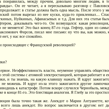
а понравилась, между прочим, довольно многим людям, в т
равды». Он ее читает, а я пересказываю разговор с Павловс
продолжает: в статье должна быть одна мысль. После этого у ме
вский потом вырезал из нее куски, куда-то приклеивал… Спас
ткиных, Нуйкиных, Афанасьевых и т.д. Для них эта статья бы
фтером, доказывать чего-то. Он возмущался: какая революция
о не меняется! Это был конец 87-го года. Гефтер, один из са
аксимович Фирсов, писал мне письмо: ну что вы, как можно, 
т-нет, у нас все спокойно.
и происходящее с Французской революцией?
лки?
рвое. Неэффективность власти, неумение управлять обществом
 этой системы с атомной электростанцией, которая работает и е
ки, и ты знаешь, на какую клавишу нажать. И вдруг зажигаетс
 не можешь. И вдруг из-за этого зажигаются другие лампочки
риводишь к катастрофе. Потом вскоре случился Чернобыль, меж
же в конце 81-го. Это блестящая аналогия. Я Глебу за это простил
юция была точно такая же. Анекдот о Марии Антуанетте, кото
всего лишь анекдот. Но вопрос заключается в другом: нет ды