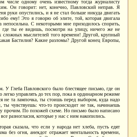
ом числе одному очень известному тогда журналисту
ким. Он говорит: нет, конечно, Павловский неправ. Я
ня руки опустились, и я не стал больше никуда двигать
ибо ему! Это я говорю об элите, той, которая двигала
ла непосильна. С некоторыми мне приходилось спорить,
, где ты ее видишь, посмотри на улицу, ничего же не
мых сложных мыслителей того времени! Другой, крупный
какая Бастилия? Какие разломы? Другой конец Европы,
. У Глеба Павловского было блестящее письмо, где он
ю легко управлять до тех пор, пока в ординарном режиме
я не та лампочка, ты стоишь перед выбором, куда надо
, ты чувствуешь: что-то происходит не так, начинаешь
ду прочим. По похожей схеме. Но письмо было написано
 все разногласия, которые у нас с ним накопились.
рая сказала, что если у народа нет хлеба, пусть едят
ма без огня, анекдот отражает ментальность времени,