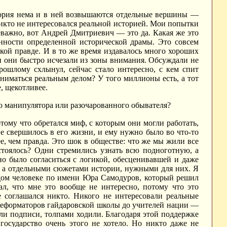
стория нема и в ней возвышаются отдельные вершины —
икто не интересовался реальной историей. Мои попытки
неважно, вот Андрей Дмитриевич — это да. Какая же это
анности определенной исторической драмы. Это совсем
еской правде. И в то же время издавалось много хороших
ли они быстро исчезали из зоны внимания. Обсуждали не
рошлому схлынул, сейчас стало интересно, с кем спит
аниматься реальным делом? У того миллионы есть, а тот
, щекотливее.
о манипулятора или разочарованного обывателя?
ому что обретался миф, с которым они могли работать,
не свершилось в его жизни, и ему нужно было во что-то
ее, чем правда. Это шок в обществе: что же мы жили все
остоялось? Одни стремились узнать всю подноготную, а
о было согласиться с логикой, обесценивавшей и даже
й, а отдельными сюжетами истории, нужными для них. Я
лодом человеке по имени Юра Самодуров, который решил
ал, что мне это вообще не интересно, потому что это
е соглашался никто. Никого не интересовали реальные
реформаторов гайдаровской школы до учителей нации —
ли подписи, толпами ходили. Благодаря этой поддержке
осударство очень этого не хотело. Но никто даже не