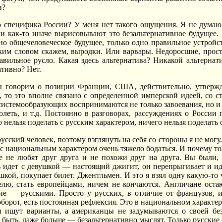
и?
 специфика России? У меня нет такого ощущения. Я не думаю,
ни как-то иначе вырисовывают это безальтернативное будущее
дно общечеловеческое будущее, только одно правильное устрой
ким словом скажем, выродки. Или варвары. Недоросшие, прост
авильное русло. Какая здесь альтернатива? Никакой альтерна
ативно? Нет.
 говорим о позиции Франции, США, действительно, утвержд
ь, то это вполне связано с определенной имперской идеей, со
 системообразующих воспринимаются не только завоевания, но и
леть, и т.д. Постоянно в разговорах, рассуждениях о России 
нельзя поделать с русским характером, ничего нельзя поделать с
усский человек, поэтому взглянуть на себя со стороны я не могу
о с национальным характером очень тяжело бодаться. И почему т
е не любят друг друга и не похожи друг на друга. Вы были,
 идет с девушкой — настоящий джигит, он перепрыгивает и ид
шкой, покупает билет. Джентльмен. И это я взял одну какую-то 
елю, стать европейцами, ничем не кончаются. Англичане ос
ие — русскими. Просто у русских, в отличие от французов, и
оборот, есть постоянная рефлексия. Это в национальном характе
и ищут варианты, а американцы не задумываются о своей бе
 быть, даже больше — безальтернативно мыслят. Только русские 