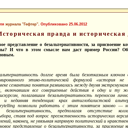
для
журнала "Гефтер"
. Опубликовано 25.06.2012
Историческая правда и историческая
ое представление о безальтернативности, за присвоение к
илы? И что в этом смысле нам даст пример России? Об
новым.
альтернативность долгое время была безотказным ключом д
имированного этико-политической формулой «история не
 веке семантика понятия развивалась между двумя экстремума
, включавшим все совершенные действия в одну и ту ж
дискурсом, полагавшим безальтернативность переносом личн
 и недавняя тенденция: крах антиглобалистской альте
orytelling позволили работать с этим понятием заново ― н
 безальтернативность, предполагая отсутствие колле
ыбора, ставя под вопрос преемственность исторических верси
лений, наконец, не увязывая напрямую политический и нравств
 новое представление о безальтернативности, за присвоение 