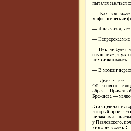
пытался заняться 
— Как мы можем 
мифологические фи
— Я не сказал, что 
— Непререкаемые а
— Нет, не будет 
сомнениям, я уж н
них отшатнулись.
— В момент перес
— Дело в том, чт
Обыкновенные люд
образы. Причем об
Брежнева — мелкое
Это странная исто
который произвел с
не закончил, потом
у Павловского, поч
этого не может. Я