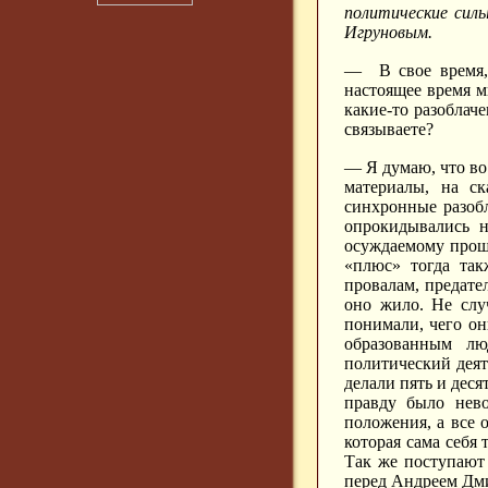
политические сил
Игруновым.
— В свое время, 
настоящее время м
какие-то разоблаче
связываете?
— Я думаю, что во
материалы, на ск
синхронные разобл
опрокидывались н
осуждаемому прошл
«плюс» тогда так
провалам, предате
оно жило. Не слу
понимали, чего он
образованным лю
политический деят
делали пять и дес
правду было нев
положения, а все 
которая сама себя
Так же поступают 
перед Андреем Дм