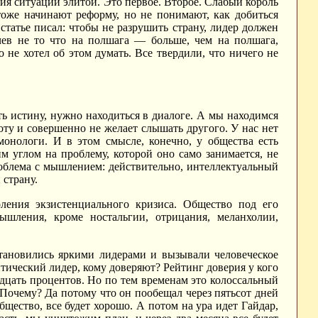
ия ситуации элитой. Это первое. Второе. Слабый король
тоже начинают реформу, но не понимают, как добиться
 статье писал: чтобы не разрушить страну, лидер должен
чев не то что на полшага — больше, чем на полшага,
 не хотел об этом думать. Все твердили, что ничего не
ь истину, нужно находиться в диалоге. А мы находимся
оту и совершенно не желает слышать другого. У нас нет
онологи. И в этом смысле, конечно, у общества есть
м углом на проблему, которой оно само занимается, не
проблема с мышлением: действительно, интеллектуальный
 страну.
ения экзистенциального кризиса. Общество под его
шления, кроме ностальгии, отрицания, меланхолии,
становились яркими лидерами и вызывали человеческое
тический лидер, кому доверяют? Рейтинг доверия у кого
дцать процентов. Но по тем временам это колоссальный
 Почему? Да потому что он пообещал через пятьсот дней
щество, все будет хорошо. А потом на ура идет Гайдар,