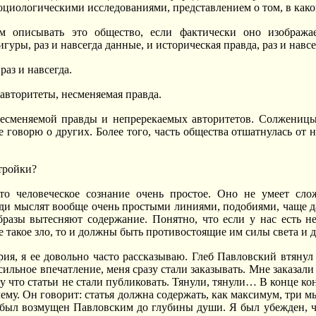
социологическими исследованиями, представлением о том, в како
описывать это общество, если фактически оно изображае
гуры, раз и навсегда данные, и историческая правда, раз и нав
раз и навсегда.
вторитеты, несменяемая правда.
несменяемой правды и непререкаемых авторитетов. Солженицы
е говорю о других. Более того, часть общества отшатнулась от 
тройки?
о человеческое сознание очень простое. Оно не умеет сло
и мыслят вообще очень простыми линиями, подобиями, чаще да
разы вытесняют содержание. Понятно, что если у нас есть не
 такое зло, то и должны быть противостоящие им силы света и 
рия, я ее довольно часто рассказываю. Глеб Павловский втянул
ильное впечатление, меня сразу стали заказывать. Мне заказали 
у что статьи не стали публиковать. Тянули, тянули… В конце ко
ему. Он говорит: статья должна содержать, как максимум, три мы
 был возмущен Павловским до глубины души. Я был убежден, чт