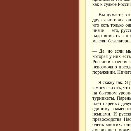
как к судьбе Росси
— Вы думаете, это
другая история, о
что есть только о
иначе — это, русс
надо вписать в пр
мыслят безальтерн
— Да, но если мы
которая у них ест
России в качестве
невозможно преодо
поражений. Ничего 
— Я скажу так. Я р
я могу сказать, чт
на бытовом уровн
турникеты. Парень
идет парень с деву
единому знаменат
немцами. И русск
превосходства. На
очень многих, он
американец, может