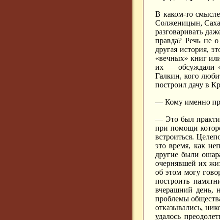
В каком-то смысл
Солженицын, Сахар
разговаривать даж
правда? Речь не 
другая история, э
«вечных» книг или
их — обсуждали «
Галкин, кого люби
построил дачу в Кр
— Кому именно при
— Это был практич
при помощи которо
встроиться. Целеп
это время, как не
другие были ошар
очернявшей их жиз
об этом могу гово
построить памятн
вчерашний день, 
проблемы общества
отказывались, ник
удалось преодоле