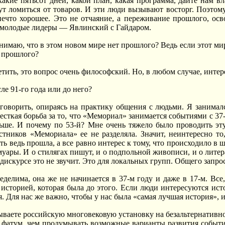
какие пятьсот дней, какой план, какая программа, дайте нам вл
ут ломиться от товаров. И эти люди вызывают восторг. Поэтому 
ечто хорошее. Это не отчаяние, а переживание прошлого, осв
 молодые лидеры — Явлинский с Гайдаром.
имаю, что в этом новом мире нет прошлого? Ведь если этот мир
 прошлого?
тить, это вопрос очень философский. Но, в любом случае, инте
е 91-го года или до него?
 говорить, опираясь на практику общения с людьми. Я занима
сткая борьба за то, что «Мемориал» занимается событиями с 37-г
ньше. И почему по 53-й? Мне очень тяжело было проводить эту
стников «Мемориала» ее не разделяла. Значит, неинтересно т
ть ведь прошла, а все равно интерес к тому, что происходило в 
уары. И о стилягах пишут, и о подпольной живописи, и о литер
дискурсе это не звучит. Это для локальных групп. Общего запро
еделима, она же не начинается в 37-м году и даже в 17-м. Все
й историей, которая была до этого. Если люди интересуются ист
. Для нас же важно, чтобы у нас была «самая лучшая история», 
ваете российскую многовековую установку на безальтернативност
 фатум, чем продумывать возможные варианты развития событий