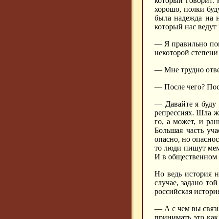
который говорит: 
хорошо, полки буд
была надежда на н
который нас ведут
— Я правильно пон
некоторой степени
— Мне трудно отве
— После чего? Посл
— Давайте я буду
репрессиях. Шла же
го, а может, и ра
Большая часть уча
опасно, но опаснос
то люди пишут мем
И в общественном 
Но ведь история н
случае, задано то
российская история
— А с чем вы связы
принимать это как