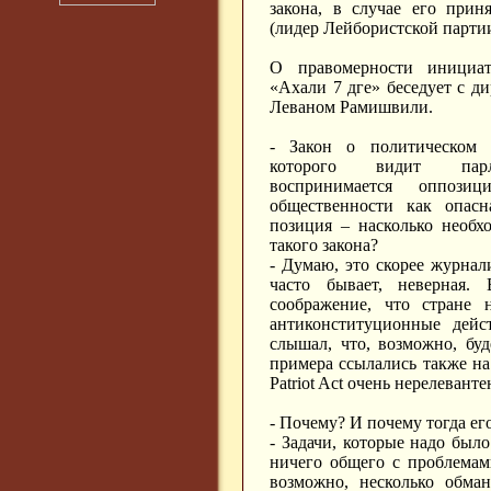
закона, в случае его при
(лидер Лейбористской партии 
О правомерности инициат
«Ахали 7 дге» беседует с д
Леваном Рамишвили.
- Закон о политическом э
которого видит парла
воспринимается оппоз
общественности как опасн
позиция – насколько необх
такого закона?
- Думаю, это скорее журнал
часто бывает, неверная.
соображение, что стране
антиконституционные дейс
слышал, что, возможно, буд
примера ссылались также на
Patriot Act очень нерелевант
- Почему? И почему тогда ег
- Задачи, которые надо был
ничего общего с проблемам
возможно, несколько обман