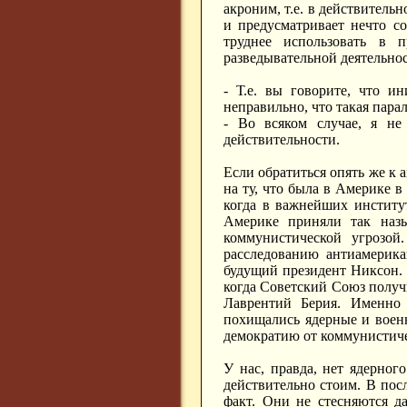
акроним, т.е. в действительн
и предусматривает нечто с
труднее использовать в 
разведывательной деятельнос
- Т.е. вы говорите, что и
неправильно, что такая пара
- Во всяком случае, я не
действительности.
Если обратиться опять же к 
на ту, что была в Америке в
когда в важнейших институ
Америке приняли так наз
коммунистической угрозой
расследованию антиамерика
будущий президент Никсон. У
когда Советский Союз получ
Лаврентий Берия. Именно
похищались ядерные и воен
демократию от коммунистиче
У нас, правда, нет ядерног
действительно стоим. В пос
факт. Они не стесняются д