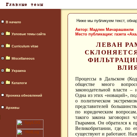
Ниже мы публикуем текст, обна
В начало
Автор:
Мадлен Мачарашвили
Место публикации:
газета «Аха
Узловые темы сайта
ЛЕВАН Р
Curriculum vitae
СКЛОНЯЕТСЯ
ФИЛЬТРАЦИ
Miscellaneous
ВЛИ
Украина
Процессы в Дальском (Код
Каталоги
обществе много вопрос
законодательной власти – 
Одна из этих «новаций», по
Хроника обновлений
о политическом экстремизм
представителей большинств
Архивы
по юридическим вопросам
такого закона заговорил ч
Гварамия. Он обратился к 
Великобритании, где, по е
существуют и работают. Наз