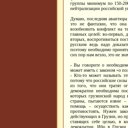
группы минимум по 150-200
нейтрализации российской у
Думаю, последняя авантюра 
это не фантазии, что она
возобновить конфликт на т
главных целей: во-первых, 
вторых, воспротивиться пос
русским ведь надо доказат
поэтому необходимо принять
сих пор нам везло, это не знач
- Вы говорите о необходим
может иметь с законом «о п
- Кто-то может называть эт
потому что российские силы
из того, что они тратят о
демократии необходима пос
которых грузинский народ 
страны, пытаются извне –
помощь – осуществить как
противостоять. Нужен зак
действующих в Грузии, но п
ставящих себе целью, в к
демократии. Ибо в Грузии 