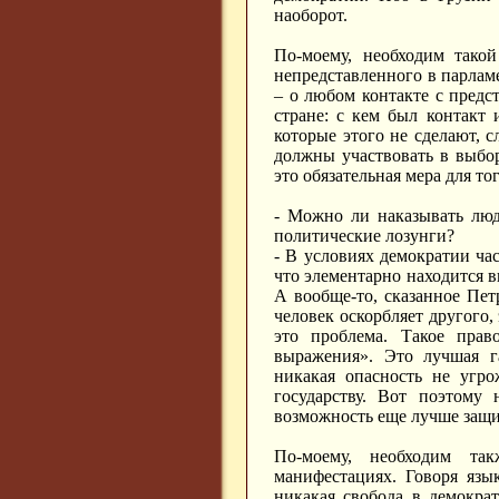
наоборот.
По-моему, необходим такой
непредставленного в парламе
– о любом контакте с предст
стране: с кем был контакт
которые этого не сделают, с
должны участвовать в выбо
это обязательная мера для то
- Можно ли наказывать люде
политические лозунги?
- В условиях демократии ча
что элементарно находится в
А вообще-то, сказанное Пет
человек оскорбляет другого, 
это проблема. Такое пра
выражения». Это лучшая г
никакая опасность не угро
государству. Вот поэтому
возможность еще лучше защи
По-моему, необходим та
манифестациях. Говоря язы
никакая свобода в демократ