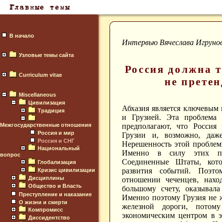
В начало
Интервью Вячеслава Игруно
Узловые темы сайта
Россия должна т
Curriculum vitae
не претен
Miscellaneous
Цивилизация
Абхазия является ключевым
Традиция
и Грузией. Эта проблема
Межгосударственные отношения
предполагают, что Россия
Россия и мир
Грузии и, возможно, даж
Россия и СНГ
Нерешенность этой проблем
Национальный
Именно в силу этих по
вопрос
Соединенные Штаты, котор
Глобализация
развития событий. Поэто
Кризис цивилизации
Дисциплины
отношении чеченцев, нахо
Общество и Власть
большому счету, оказывала
Преступление и наказание
Именно поэтому Грузия не ж
О жизни и смерти
железной дороги, пото
Компромисс
экономическим центром в э
Диссидентство