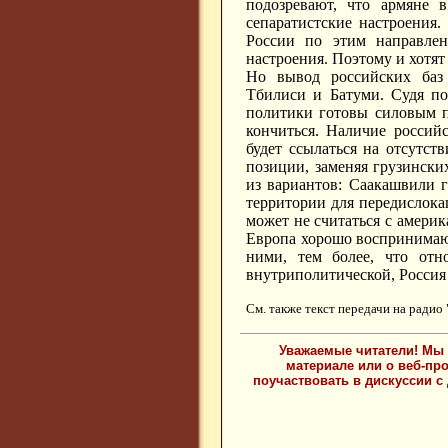
подозревают, что армяне 
сепаратистские настроения
России по этим направлен
настроения. Поэтому и хотят 
Но вывод российских баз
Тбилиси и Батуми. Судя по
политики готовы силовым п
кончиться. Наличие российс
будет ссылаться на отсутст
позиции, заменяя грузински
из вариантов: Саакашвили г
территории для передислокац
может не считаться с амер
Европа хорошо воспринимают
ними, тем более, что отн
внутриполитической, Россия 
См. также текст передачи на радио
Уважаемые читатели! Мы 
материале или о веб-пр
поучаствовать в дискуссии с