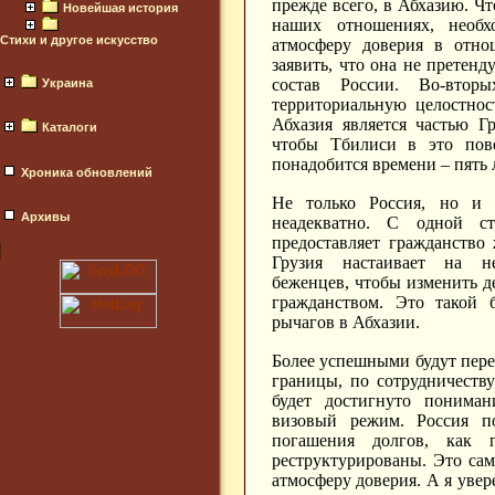
прежде всего, в Абхазию. Чт
Новейшая история
наших отношениях, необх
Стихи и другое искусство
атмосферу доверия в отно
заявить, что она не претен
состав России. Во-втор
Украина
территориальную целостнос
Абхазия является частью Гр
Каталоги
чтобы Тбилиси в это пове
понадобится времени – пять ле
Хроника обновлений
Не только Россия, но и 
Архивы
неадекватно. С одной с
предоставляет гражданство
Грузия настаивает на н
беженцев, чтобы изменить 
гражданством. Это такой 
рычагов в Абхазии.
Более успешными будут пер
границы, по сотрудничеству
будет достигнуто пониман
визовый режим. Россия п
погашения долгов, как 
реструктурированы. Это сам
атмосферу доверия. А я увер