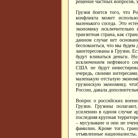
решение частных вопросов, э
Грузия боится того, что Р
конфликта может использо
маленького соседа. Это есте
экономику исключительно 
транзитная страна, как стра
данном случае нет основан
беспокоиться, что мы будем
заинтересованы в Грузии. Ес
будут вливаться деньги. Н
исключением нефтяного сек
США не будут инвестирова
очередь, своими интересами
маленькую отсталую экономи
грузинскую экономику, что
России, давала дополнитель
Вопрос о российских военн
Грузии. Грузины полагают
усилению в одном случае ар
последняя крупная территор
– мусульмане и они не оче
фамилии. Кроме того, гран
отъявленные националисты, 