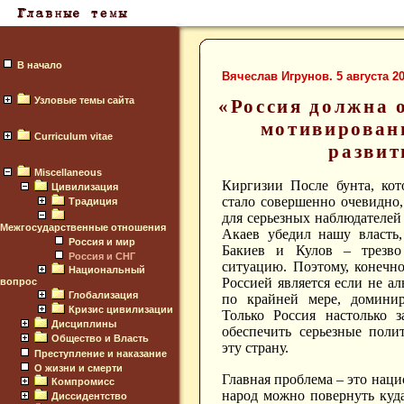
В начало
Вячеслав Игрунов. 5 августа 20
Узловые темы сайта
«Россия должна 
мотивирован
Curriculum vitae
развит
Miscellaneous
Киргизии После бунта, ко
Цивилизация
стало совершенно очевидно,
Традиция
для серьезных наблюдателей
Межгосударственные отношения
Акаев убедил нашу власть,
Россия и мир
Бакиев и Кулов – трезв
Россия и СНГ
ситуацию. Поэтому, конечн
Национальный
Россией является если не а
вопрос
Глобализация
по крайней мере, домини
Кризис цивилизации
Только Россия настолько 
Дисциплины
обеспечить серьезные пол
Общество и Власть
эту страну.
Преступление и наказание
О жизни и смерти
Главная проблема – это нац
Компромисс
народ можно повернуть куда
Диссидентство