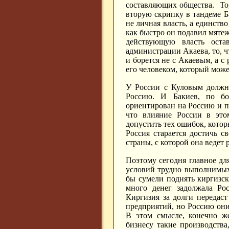
составляющих общества. То, 
вторую скрипку в тандеме Ба
не личная власть, а единств
как быстро он подавил мяте
действующую власть оста
администрации Акаева, то, чт
и борется не с Акаевым, а с
его человеком, который може
У России с Куловым должн
Россию. И Бакиев, по бо
ориентирован на Россию и п
что влияние России в этом
допустить тех ошибок, которы
Россия старается достичь с
страны, с которой она ведет 
Поэтому сегодня главное для
условий трудно выполнимых 
бы сумели поднять киргизск
много денег задолжала Рос
Киргизия за долги передаст
предприятий, но Россию они
В этом смысле, конечно же
бизнесу такие производства