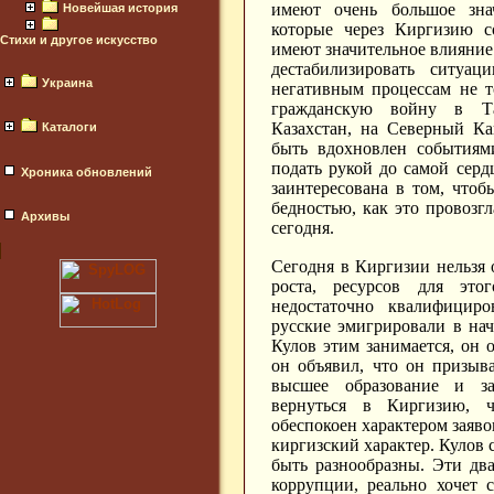
имеют очень большое зна
Новейшая история
которые через Киргизию с
Стихи и другое искусство
имеют значительное влияние
дестабилизировать ситуац
Украина
негативным процессам не т
гражданскую войну в Та
Казахстан, на Северный Ка
Каталоги
быть вдохновлен событиям
подать рукой до самой сер
Хроника обновлений
заинтересована в том, чтоб
бедностью, как это провозг
Архивы
сегодня.
Сегодня в Киргизии нельзя 
роста, ресурсов для это
недостаточно квалифициро
русские эмигрировали в нач
Кулов этим занимается, он 
он объявил, что он призыв
высшее образование и з
вернуться в Киргизию, ч
обеспокоен характером заяво
киргизский характер. Кулов 
быть разнообразны. Эти два
коррупции, реально хочет 