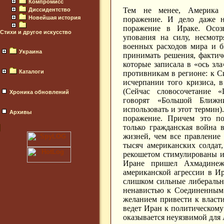
Компромисс
Тем не менее, Америка п
Диссидентство
Новейшая история
поражение. И дело даже н
поражение в Ираке. Осозн
Стихи и другое искусство
упования на силу, несмот
военных расходов мира и б
Украина
принимать решения, фактич
которые записала в «ось зл
Каталоги
противникам в регионе: к С
исчерпании того кризиса, 
(Сейчас словосочетание «
Хроника обновлений
говорят «Большой Ближ
использовать и этот термин)
Архивы
поражение. Причем это по
только гражданская война в
жизней, чем все правление 
тысяч американских солдат,
рекошетом стимулированы и 
Иране пришел Ахмадинеж
американской агрессии в Ир
слишком сильные либераль
ненавистью к Соединенным
желанием привести к власт
ведет Иран к политическом
оказывается неуязвимой для