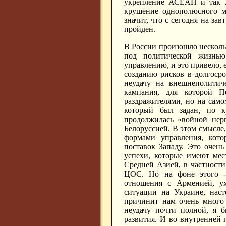
укрепление АСЕАН и так да
крушение однополюсного ми
значит, что с сегодня на за
пройден.
В России произошло несколь
под политической жизнь
управлению, и это привело, 
созданию рисков в долгосро
неудачу на внешнеполитиче
кампания, для которой П
раздражителями, но на сам
который был задан, по к
продолжилась «войной нерв
Белоруссией. В этом смысле,
формами управления, котор
поставок Западу. Это очен
успехи, которые имеют мес
Средней Азией, в частност
ЦОС. Но на фоне этого - 
отношения с Арменией, ух
ситуации на Украине, наст
причинит нам очень много 
неудачу почти полной, я 
развития. И во внутренней 