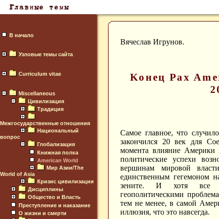
В начало
Вячеслав Игрунов.
Узловые темы сайта
Curriculum vitae
Kонец Pax Amer
2
Miscellaneous
Цивилизация
Традиция
Межгосударственные отношения
Национальный
Самое главное, что случило
вопрос
закончился 20 век для Со
Глобализация
момента влияние Америки 
Книжная полка
политические успехи воз
American World
вершинам мировой власт
Мир Азии/The
World of Asia
единственным гегемоном н
Кризис цивилизации
зените. И хотя все с
Дисциплины
геополитическими проблема
Общество и Власть
тем не менее, в самой Амер
Преступление и наказание
иллюзия, что это навсегда.
О жизни и смерти