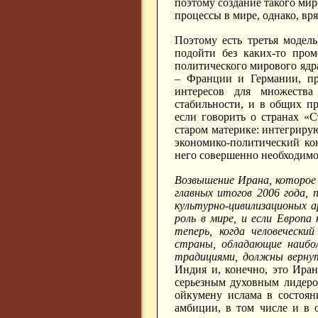
поэтому создание такого ми
процессы в мире, однако, вр
Поэтому есть третья модел
подойти без каких-то про
политического мирового ядра
– Франции и Германии, пре
интересов для множества
стабильности, и в общих п
если говорить о странах «
старом материке: интегриру
экономико-политический ко
него совершенно необходимо 
Возвышение Ирана, которое 
главных итогов 2006 года,
культурно-цивилизационых 
роль в мире, и если Европа
теперь, когда человечески
страны, обладающие наибол
традициями, должны вернут
Индия и, конечно, это Ира
серьезным духовным лидером
ойкумену ислама в состоян
амбиции, в том числе и в 