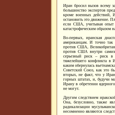
Иран бросил вызов всему за
большинство экспертов пред
кроме военных действий, И
остановить это движение. Пл
если США, учитывая опыт И
катастрофическим образом 
Во-первых, иранская диас
американцам. И точно так 
против США, Великобритани
против США внутри самих 
серьезный риск – риск в
тяжелейшего конфликта в И
каким обернулась вьетнамска
Советский Союз, как это бы
вторых, не факт, что у Ир
горных штатах, и, будучи м
Ирану в обретении ядерног
не могут.
Другим следствием иракско
Она, безусловно, также яв
радикализации мусульманс
несомненно являются следс