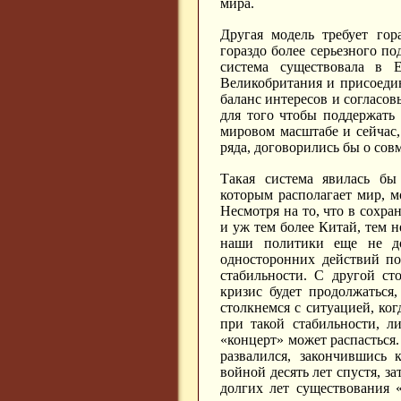
мира.
Другая модель требует гор
гораздо более серьезного п
система существовала в 
Великобритания и присоедин
баланс интересов и согласов
для того чтобы поддержать 
мировом масштабе и сейчас,
ряда, договорились бы о сов
Такая система явилась бы
которым располагает мир, м
Несмотря на то, что в сохра
и уж тем более Китай, тем не
наши политики еще не до
односторонних действий по
стабильности. С другой ст
кризис будет продолжаться,
столкнемся с ситуацией, ког
при такой стабильности, л
«концерт» может распасться.
развалился, закончившись
войной десять лет спустя, з
долгих лет существования 