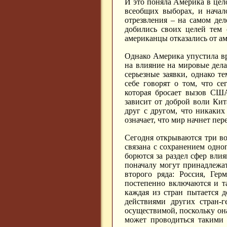
И это поняла Америка в це
всеобщих выборах, и начал
отрезвления – на самом дел
добились своих целей тем 
американцы отказались от а
Однако Америка упустила вр
на влияние на мировые дела.
серьезные заявки, однако т
себе говорят о том, что с
которая бросает вызов США
зависит от доброй воли Кит
друг с другом, что никаки
означает, что мир начнет пе
Сегодня открываются три во
связана с сохранением одно
борются за раздел сфер вли
поначалу могут принадлежа
второго ряда: Россия, Ге
постепенно включаются и та
каждая из стран пытается д
действиями других стран-г
осуществимой, поскольку он
может проводиться такими