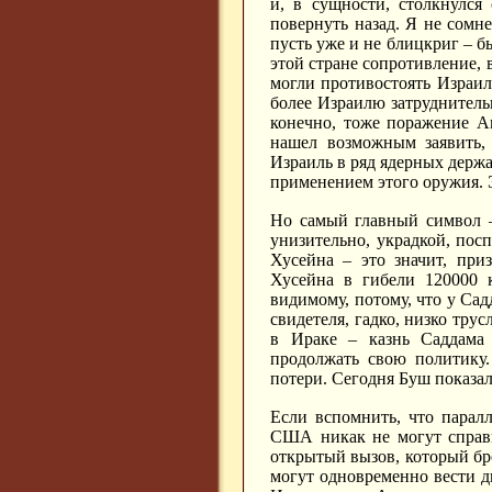
и, в сущности, столкнулся
повернуть назад. Я не сомн
пусть уже и не блицкриг – б
этой стране сопротивление, 
могли противостоять Израи
более Израилю затруднитель
конечно, тоже поражение А
нашел возможным заявить, 
Израиль в ряд ядерных держ
применением этого оружия. 
Но самый главный символ –
унизительно, украдкой, пос
Хусейна – это значит, при
Хусейна в гибели 120000 к
видимому, потому, что у Са
свидетеля, гадко, низко тр
в Ираке – казнь Саддама 
продолжать свою политику.
потери. Сегодня Буш показал
Если вспомнить, что парал
США никак не могут справи
открытый вызов, который бр
могут одновременно вести д