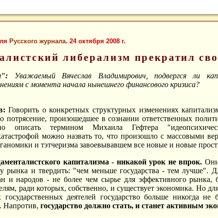
для
Русского журнала
. 24 октября 2008 г.
алистский либерализм прекратил сво
":
Уважаемый Вячеслав Владимирович,
подвергся ли ка
ениям с момента начала нынешнего финансового кризиса?
в:
Говорить о конкретных структурных изменениях капитализма
то потрясение, произошедшее в сознании ответственных полит
но описать термином Михаила Гефтера "идеопсихичес
катастрофой можно назвать то, что произошло с массовыми в
ганомики и тэтчеризма завоевывавшем все новые и новые прост
аменталистского капитализма - никакой урок не впрок.
Они 
 рынка и твердить: "чем меньше государства - тем лучше". Д
ан и народов - не более чем сырье для эффективного рынка, 
елям, ради которых, собственно, и существует экономика. Но д
х государственных деятелей государство больше никогда не 
. Напротив,
государство должно стать, и станет активным э