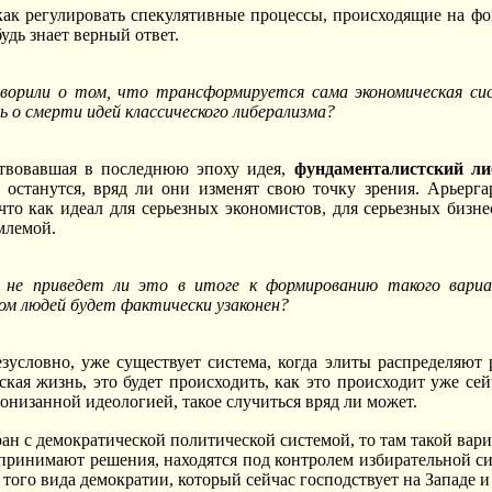
как регулировать спекулятивные процессы, происходящие на фон
удь знает верный ответ.
ворили о том, что трансформируется сама экономическая сис
 о смерти идей классического либерализма?
твовавшая в последнюю эпоху идея,
фундаменталистский ли
 останутся, вряд ли они изменят свою точку зрения. Арьерга
что как идеал для серьезных экономистов, для серьезных бизн
млемой.
 не приведет ли это в итоге к формированию такого вариа
ом людей будет фактически узаконен?
зусловно, уже существует система, когда элиты распределяют р
ская жизнь, это будет происходить, как это происходит уже сей
онизанной идеологией, такое случиться вряд ли может.
тран с демократической политической системой, то там такой ва
 принимают решения, находятся под контролем избирательной сис
того вида демократии, который сейчас господствует на Западе и