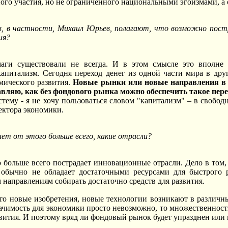
ного участия, но не ограниченного национальными эгоизмами, а
в, в частности, Михаил Юрьев, полагают, что возможно пост
ия?
ги существовали не всегда. И в этом смысле это вполне в
апитализм. Сегодня переход денег из одной части мира в др
мического развития.
Новые рынки или новые направления в э
тавляю, как без фондового рынка можно обеспечить такое пер
тему - я не хочу пользоваться словом "капитализм" – в свобод
ектора экономики.
ет от этого больше всего, какие отрасли?
 больше всего пострадает инновационные отрасли. Дело в том, 
обычно не обладает достаточными ресурсами для быстрого р
 направлениям собирать достаточно средств для развития.
то новые изобретения, новые технологии возникают в различны
ачимость для экономики просто невозможно, то множественност
вития. И поэтому вряд ли фондовый рынок будет упразднен или 