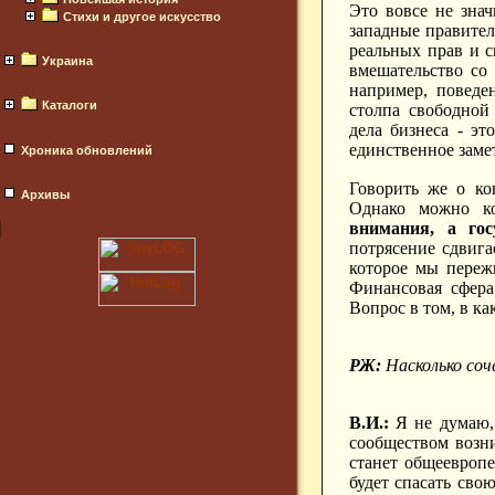
Это вовсе не зна
Стихи и другое искусство
западные правител
реальных прав и с
Украина
вмешательство со
например, поведе
Каталоги
столпа свободной
дела бизнеса - эт
единственное заме
Хроника обновлений
Говорить же о ко
Архивы
Однако можно ко
внимания, а гос
потрясение сдвига
которое мы переж
Финансовая сфера
Вопрос в том, в ка
РЖ:
Насколько соч
В.И.:
Я не думаю, 
сообществом возни
станет общеевропе
будет спасать сво