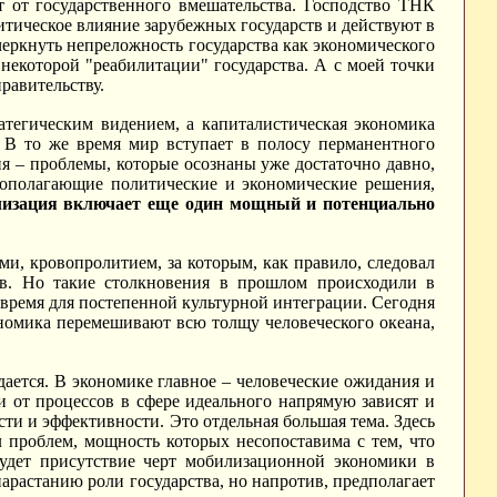
 от государственного вмешательства. Господство ТНК
литическое влияние зарубежных государств и действуют в
черкнуть непреложность государства как экономического
 некоторой "реабилитации" государства. А с моей точки
равительству.
атегическим видением, а капиталистическая экономика
 В то же время мир вступает в полосу перманентного
ия – проблемы, которые осознаны уже достаточно давно,
вополагающие политические и экономические решения,
лизация включает еще один мощный и потенциально
и, кровопролитием, за которым, как правило, следовал
в. Но такие столкновения в прошлом происходили в
я время для постепенной культурной интеграции. Сегодня
номика перемешивают всю толщу человеческого океана,
дается. В экономике главное – человеческие ожидания и
 от процессов в сфере идеального напрямую зависят и
сти и эффективности. Это отдельная большая тема. Здесь
 проблем, мощность которых несопоставима с тем, что
удет присутствие черт мобилизационной экономики в
арастанию роли государства, но напротив, предполагает