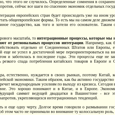
но, что этого не случилось. Определенные сомнения в сохране
апротив, сейчас все шаги по спасению экономик отдельных госуд
еграция европейских стран будет происходить уже на ином уро
етать общеевропейские формы. То есть мы на самом деле движемс
иное государство, как того и хотели его основатели. Таким 
ирового масштаба, то
интеграционные процессы, которые мы на
ают от региональных процессов интеграции
. Например, как 
ействовать отдельно от Соединенных Штатов или Европы, е
й еще не успел в достаточной мере переориентироваться на в
этом и заботилась в последние годы. Эти процессы еще не за
ь резкого спада потребления китайских товаров в Европе и
ра, естественно, нуждается в своих рынках, поэтому Китай, 
пейской экономики. Таким образом, как бы активно государство
речит международным усилиям по выходу из кризиса. Сегодня в
вне. Это хорошо понимают и в Китае, и в Европе. Экономи
будущий саммит ведущей двадцатки в Вашингтоне - все это
 напротив, укрепляющихся интеграционных тенденций.
ь и еще одну черту. Долгое время говорили о размывании гос
б этом часто не принимали во внимание ту колоссальную роль,