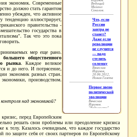
ения экономик. Современные
арство должно стать гарантом
шенно убежден, что активное
ту тенденцию иллюстрирует,
риканского правительства -
мешательство государства в
тализма". Так что это пока
говорить.
принимаемых мер еще рано.
м большего общественного
ью рынка
. Каждое великое
ся и до него. И потрясение,
ции экономик разных стран.
 экономики, производством.
 контроля над экономикой?
 кризис, перед Европейским
тельно решать свои проблемы или преодоление кризиса
 к телу. Казалось очевидным, что каждое государство
лий по защите себя от своих партнеров по Европейскому