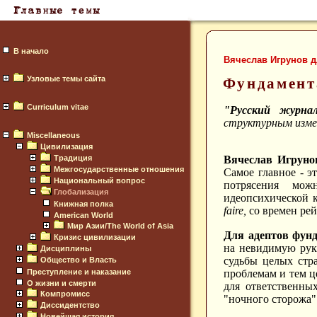
В начало
Вячеслав Игрунов 
Узловые темы сайта
Фундамент
Curriculum vitae
"Русский журнал
структурным измен
Miscellaneous
Цивилизация
Вячеслав Игруно
Традиция
Межгосударственные отношения
Самое главное - э
Национальный вопрос
потрясения мож
Глобализация
идеопсихической 
Книжная полка
faire,
со
времен рей
American World
Мир Азии/The World of Asia
Для адептов фунд
Кризис цивилизации
на невидимую руку
Дисциплины
судьбы целых стр
Общество и Власть
проблемам и тем ц
Преступление и наказание
О жизни и смерти
для ответственны
Компромисс
"ночного сторожа"
Диссидентство
Новейшая история