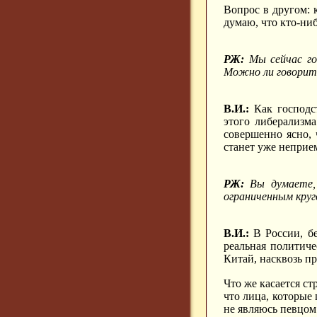
Вопрос в другом: 
думаю, что кто-ниб
РЖ:
Мы сейчас го
Можно ли говорить
В.И.:
Как господс
этого либерализма
совершенно ясно, 
станет уже неприе
РЖ:
Вы думаете,
ограниченным круг
В.И.:
В России, бе
реальная политиче
Китай, насквозь пр
Что же касается с
что лица, которые
не являюсь певцом 