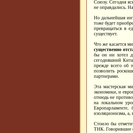
Союзу. Сегодня яс
не оправдались. Н
Но дальнейшая инт
тоже будет приобр
превращаться в ед
существует.
Что же касается м
существенно отст
бы он ни хотел д
сегодняшний Кита
прежде всего об 
позволить роскош
партнерами.
Эта мастерская ми
экономики, и евро
отнюдь не противо
на локальном уро
Европарламенте, 
изоляционизма, а,
Стоило бы отметит
ТНК. Говорившие о