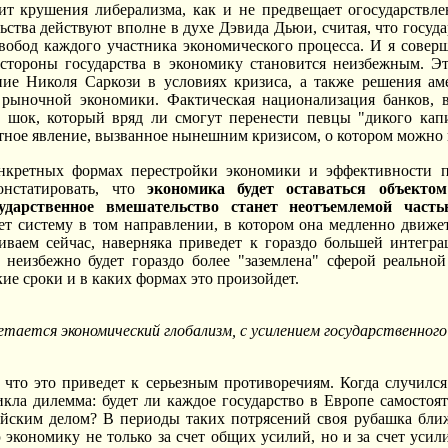
чит крушения либерализма, как и не предвещает огосударствл
ьства действуют вполне в духе Дэвида Дьюи, считая, что госуд
вобод каждого участника экономического процесса. И я совер
 стороны государства в экономику становится неизбежным. Э
ние Николя Саркози в условиях кризиса, а также решения аме
 рыночной экономики. Фактическая национализация банков, в
о шок, который вряд ли смогут перенести певцы "дикого капи
тное явление, вызванное нынешним кризисом, о котором можно 
нкретных формах перестройки экономики и эффективности 
нстатировать, что
экономика будет оставаться объекто
ударственное вмешательство станет неотъемлемой част
ет систему в том направлении, в котором она медленно движет
иваем сейчас, наверняка приведет к гораздо большей интегра
 неизбежно будет гораздо более "заземлена" сферой реальной
кие сроки и в каких формах это произойдет.
етается экономический глобализм, с усилением государственного
что это приведет к серьезным противоречиям. Когда случился
кла дилемма: будет ли каждое государство в Европе самостоя
йским делом? В периоды таких потрясений своя рубашка ближе
ю экономику не только за счет общих усилий, но и за счет уси