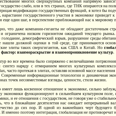
ществование многих сверхкрупных компаний напрямую зависит
государство слабо, или в тех странах, где ТНК опираются на по
отрицая модификации государственных функций, я хотел бы под
о, нарастание государственного участия в экономике приведет к
лан еще один шаг, в перспективе приближающий нас к мировому п
дно, что даже компании-гиганты не обладают достаточным стр
 и ограничена низким горизонтом ожиданий текущего рынка.
е голодание, демографический взрыв, разрушение среды обитан
е нашли должной оценки в той среде, где принимаются осно
ские элиты таких сверхгигантов, как США и Китай. Но
глоба
 фактор: взаимораскрытие и взаимопроникновение культур
.
тур во все времена было сопряжено с величайшими потрясениям
 синтез наряду с отмиранием многих культурных комплексо
ах, часто протекая в элитах, оставляя основной массе населени
т. Современные информационные технологии и динамичная эко
онах точек несовместимые взгляды, ценности, стили жизни.
то имеет лишь косвенное отношение к экономике, сильно заблуж
му экономики функционируют в сильнейшем культурном поле, и
ики, и ее отношения с государством, не говоря уже о стабильно
ь, что в ближайшие десятилетия нас ожидает непрерывный вал
ечество до сих пор. И одной из важнейших черт будущего б
 И именно поэтому интеграция, глобализация не противоречат н