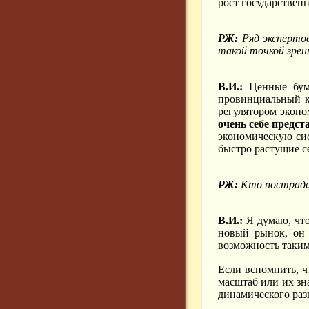
рост государствен
РЖ:
Ряд эксперто
такой точкой зрен
В.И.:
Ценные бума
провинциальный к
регулятором эконо
очень себе предс
экономическую сис
быстро растущие с
РЖ:
Кто пострада
В.И.:
Я думаю, что
новый рынок, он 
возможность таким
Если вспомнить, ч
масштаб или их зн
динамического раз