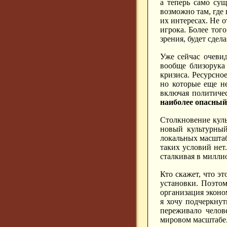
а теперь само су
возможно там, где 
их интересах. Не 
игрока. Более тог
зрения, будет сде
Уже сейчас очеви
вообще близорука
кризиса. Ресурсно
но которые еще н
включая политиче
наиболее опасный
Столкновение куль
новый культурный
локальных масштаб
таких условий не
сталкивая в милли
Кто скажет, что э
установки. Поэто
организация эконом
я хочу подчеркнут
переживало челов
мировом масштабе.