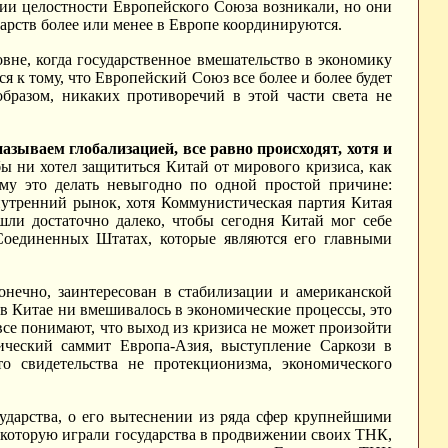
нии целостности Европейского Союза возникали, но они
арств более или менее в Европе координируются.
вне, когда государственное вмешательство в экономику
я к тому, что Европейский Союз все более и более будет
образом, никаких противоречий в этой части света не
зываем глобализацией, все равно происходят, хотя и
бы ни хотел защититься Китай от мирового кризиса, как
му это делать невыгодно по одной простой причине:
нутренний рынок, хотя Коммунистическая партия Китая
шли достаточно далеко, чтобы сегодня Китай мог себе
 Соединенных Штатах, которые являются его главными
конечно, заинтересован в стабилизации и американской
 в Китае ни вмешивалось в экономические процессы, это
се понимают, что выход из кризиса не может произойти
ческий саммит Европа-Азия, выступление Саркози в
 свидетельства не протекционизма, экономического
ударства, о его вытеснении из ряда сфер крупнейшими
 которую играли государства в продвижении своих ТНК,