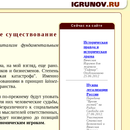
Сейчас на сайте
е существование
питализм фундаментальным
, на мой взгляд, еще рано.
иков и бизнесменов. Степень
кая катастрофа". Именно
ерованиями в принцип
l
aissez-
ранства.
по-прежнему будут уповать
ля них человеческие судьбы,
безразличного к социальным
ля мыслителей ответственных,
будет низведено до позиций
кономическим игроком
.