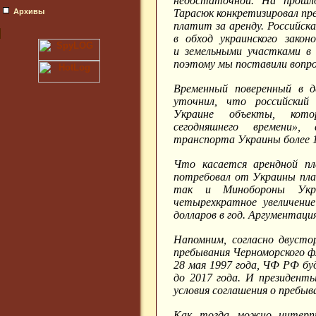
недостаточной. На прошл
Архивы
Тарасюк конкретизировал пр
платит за аренду. Российск
в обход украинского зако
и земельными участками в
поэтому мы поставили вопро
Временный поверенный в 
уточнил, что российский
Украине объекты, кото
сегодняшнего времени»
транспорта Украины более 1
Что касается арендной пл
потребовал от Украины пла
так и Минобороны Укр
четырехкратное увеличени
долларов в год. Аргументаци
Напомним, согласно двусто
пребывания Черноморского 
28 мая 1997 года, ЧФ РФ бу
до 2017 года. И президенты
условия соглашения о пребы
Как тогда можно интерп