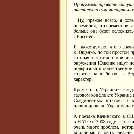
Прокомментировать ситуа
института
гуманитарно-по
- Ну, прежде всего, я хот
перемирия, это временное за
больше она будет осложнять
с Россией.
Я также думаю, что в знач
к Ющенко, по той простой п
которая негативно повлия
окружения Ющенко ищут нов
поляризовать общественное 
голосов на выборах
в Ве
характер.
Кроме того, Украина часто д
газовом конфликте Украина 
Соединенных штатов, и в
провоцировали Украину на т
А поездка Качинского в С
в НАТО в 2008 году — не та
очень много проблем,
котор
вполне могут быть сделаны