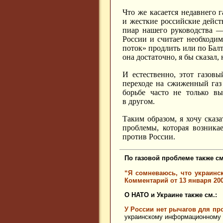
Что же касается недавнего г
и жесткие российские дейст
пиар нашего руководства —
России и считает необходи
поток» продлить или по Бал
она достаточно, я бы сказал, 
И естественно, этот газов
переходе на сжиженный газ 
борьбе часто не только в
в другом.
Таким образом, я хочу сказ
проблемы, которая возникае
против России.
По газовой проблеме также см
“Я сомневаюсь, что украинс
Комментарий от 13 января 200
О НАТО и Украине также см.:
У России нет рычагов для п
украинскому информационному аге