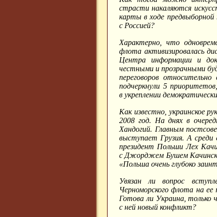
страсти накаляются искусст
карты в ходе предвыборной
с Россией?
Характерно, что одноврем
флота активизировалась ди
Центра информации и док
честными и прозрачными буд
переговоров относительно
подчеркнули 5 приоритетов
в укреплении демократическ
Как известно, украинское р
2008 год. На днях в очере
Хандогий.
Главным постсове
выступает Грузия. А среди
президент Польши Лех Качин
с Джорджем Бушем Качинск
«Польша очень глубоко заинт
Увязан ли вопрос вступ
Черноморского флота на ее
Готова ли Украина, только 
с ней новый конфликт?