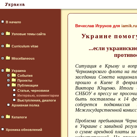
В начало
Вячеслав Игрунов для
iamik.ru
Узловые темы сайта
Украине помогу
Curriculum vitae
...если украински
противо
Miscellaneous
Ситуация в Крыму и вопро
Украина
Черноморского флота на т
События
заседании Совета национал
Проекты
прошло в Киеве 8 феврал
Публикации
Виктора Ющенко. Итоги о
Статьи, черновики
СНБОУ в прессу не просочил
Интервью, комментарии
быть поставлены к 14 фев
Выступления, диалоги
соберется подкомиссия
Архивная полка
Межгосударственной комис
Каталоги
Проблема пребывания Черн
в Украине с завидной регул
Хроника обновлений
о сумме арендной платы за