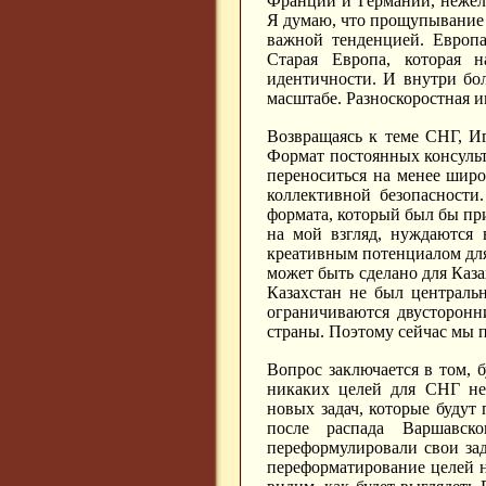
Франции и Германии, нежел
Я думаю, что прощупывание 
важной тенденцией. Европа
Старая Европа, которая 
идентичности. И внутри бо
масштабе. Разноскоростная и
Возвращаясь к теме СНГ, Иг
Формат постоянных консульт
переноситься на менее широ
коллективной безопасности
формата, который был бы при
на мой взгляд, нуждаются 
креативным потенциалом для
может быть сделано для Каз
Казахстан не был централь
ограничиваются двусторонн
страны. Поэтому сейчас мы 
Вопрос заключается в том, 
никаких целей для СНГ не 
новых задач, которые буду
после распада Варшавс
переформулировали свои за
переформатирование целей н