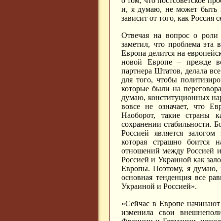
о том, что постсоветское пр
и, я думаю, не может быть 
зависит от того, как Россия 
Отвечая на вопрос о роли
заметил, что проблема эта 
Европа делится на европей
новой Европе – прежде все
партнера Штатов, делала все
для того, чтобы политизир
которые были на переговора
думаю, конституционных на
вовсе не означает, что Е
Наоборот, такие страны 
сохранении стабильности. Б
Россией является залогом
которая страшно боится н
отношений между Россией и
Россией и Украиной как зал
Европы. Поэтому, я думаю,
основная тенденция все ра
Украиной и Россией».
«Сейчас в Европе начинают
изменила свои внешнеполи