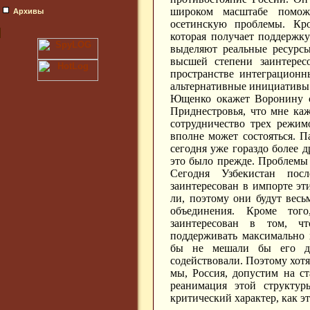
широком масштабе помо
Архивы
осетинскую проблемы. Кр
которая получает поддержк
выделяют реальные ресурсы
высшей степени заинтерес
пространстве интеграцион
альтернативные инициативы
Ющенко окажет Воронину с
Приднестровья, что мне ка
сотрудничество трех режи
вполне может состояться. П
сегодня уже гораздо более 
это было прежде. Проблемы 
Сегодня Узбекистан по
заинтересован в импорте эт
ли, поэтому они будут весь
объединения. Кроме то
заинтересован в том, ч
поддерживать максимально 
бы не мешали бы его д
содействовали. Поэтому хот
мы, Россия, допустим на с
реанимация этой структу
критический характер, как эт