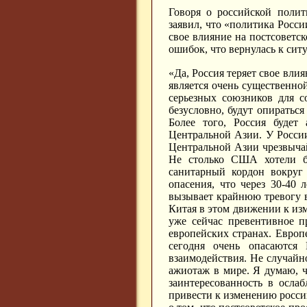
Говоря о российской полит
заявил, что «политика Росси
свое влияние на постсоветс
ошибок, что вернулась к сит
«Да, Россия теряет свое влия
является очень существенно
серьезных союзников для со
безусловно, будут опираться
Более того, Россия будет
Центральной Азии. У Росси
Центральной Азии чрезвычай
Не столько США хотели бы
санитарный кордон вокруг
опасения, что через 30-40
вызывает крайнюю тревогу в
Китая в этом движении к из
уже сейчас превентивное п
европейских странах. Евро
сегодня очень опасаются 
взаимодействия. Не случайн
ажиотаж в мире. Я думаю, ч
заинтересованность в осла
привести к изменению росси