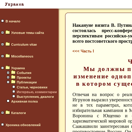
В начало
Накануне визита В. Путин
состоялась пресс-конф
Узловые темы сайта
перспективам российско-у
всего постсоветского простр
Curriculum vitae
<<< Часть I
Miscellaneous
Ч
Мы должны по
Украина
События
изменение одноп
Проекты
в котором суще
Публикации
Статьи, черновики
Интервью, комментарии
Отвечая на вопрос о реал
Выступления, диалоги
Игрунов выразил уверенность
Архивная полка
не в тех параметрах, кот
избирательная кампания в 
Каталоги
Воронина с Ющенко и с
харизматической мировой ор
Хроника обновлений
Саакашвили заинтересован 
противостояние России. Он 