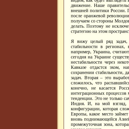
видим, как будет выглядеть 
движение. Наше правительс
внешней политики России. П
после оранжевой революции
получаем со стороны Молдов
делать. Поэтому не исключ
стратегию на этом пространст
Я вижу целый ряд задач,
стабильности в регионах, 
например, Украина, считают,
сегодня на Украине существ
нестабильности через неко
Кавказе отдастся эхом, н
сохранении стабильности, д
задач. Вторая – это выраб
сложилось, что распавшийс
конечно, не касается Рос
интеграционных процессов м
тенденции. Это не только с
Индия. И, на мой взгляд, 
конфигурации, которая сло
Европы, какое место займет
вновь поднимающейся Азией
промежуточная зона, котора