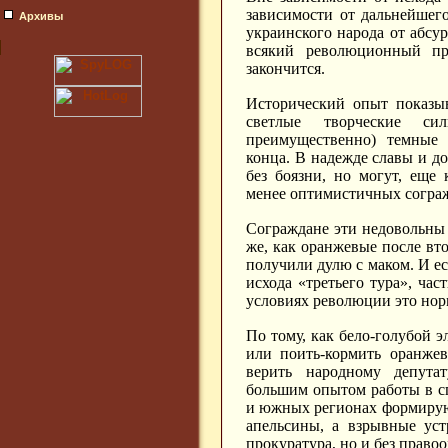
зависимости от дальнейшег
Архивы
украинского народа от абсу
всякий революционный пр
закончится.
Исторический опыт показыв
светлые творческие с
преимущественно) темные
конца. В надежде славы и д
без боязни, но могут, еще
менее оптимистичных согра
Сограждане эти недовольны 
же, как оранжевые после вто
получили дулю с маком. И ес
исхода «третьего тура», час
условиях революции это норм
По тому, как бело-голубой эл
или поить-кормить оранжев
верить народному депута
большим опытом работы в сп
и южных регионах формируют
апельсины, а взрывные уст
прокуратура, но и без право