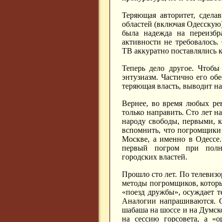
Теряющая авторитет, сдела
областей (включая Одесскую
была надежда на переизбр
активности не требовалось
ТВ аккуратно поставлялись 
Теперь дело другое. Чтобы
энтузиазм. Частично его об
теряющая власть, выводит н
Вернее, во время любых ре
только направить. Сто лет н
народу свободы, первыми, к
вспомнить, что погромщики
Москве, а именно в Одесс
первый погром при полно
городских властей.
Прошло сто лет. По телевизо
методы погромщиков, которы
«поезд дружбы», осуждает т
Аналогии напрашиваются. О
шабаша на шоссе и на Думск
на сессию горсовета, а «