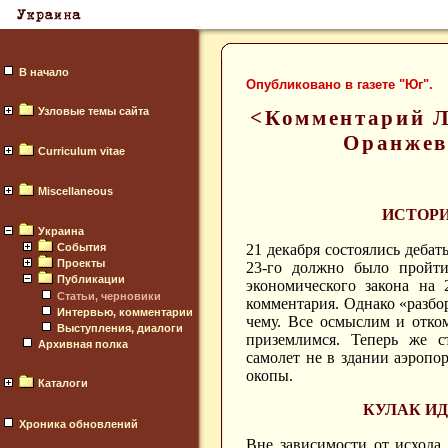
В начало
Опубликовано в газете "Юг".
Узловые темы сайта
<Комментарий Л
Оранжев
Curriculum vitae
Miscellaneous
ИСТОРИ
Украина
21 декабря состоялись дебат
События
Проекты
23-го должно было пройти
Публикации
экономического закона на
Статьи, черновики
комментария. Однако «разбор
Интервью, комментарии
чему. Все осмыслим и отком
Выступления, диалоги
приземлимся. Теперь же с
Архивная полка
самолет не в здании аэропор
окопы.
Каталоги
КУЛАК И
Хроника обновлений
Вне зависимости от исхода 