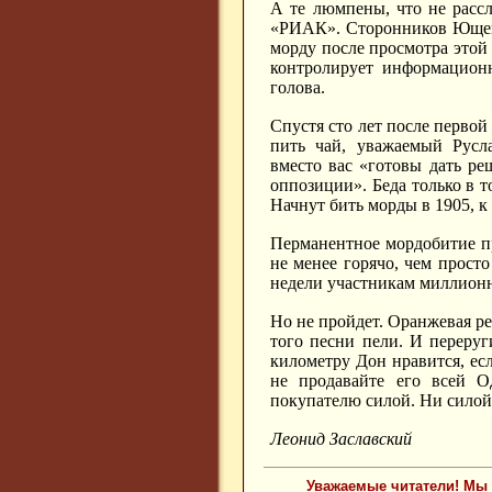
А те люмпены, что не расс
«РИАК». Сторонников Ющенк
морду после просмотра этой 
контролирует информационн
голова.
Спустя сто лет после перво
пить чай, уважаемый Русл
вместо вас «готовы дать р
оппозиции». Беда только в т
Начнут бить морды в 1905, к 
Перманентное мордобитие пр
не менее горячо, чем прост
недели участникам миллионн
Но не пройдет. Оранжевая рев
того песни пели. И переруг
километру Дон нравится, ес
не продавайте его всей Од
покупателю силой. Ни силой
Леонид Заславский
Уважаемые читатели! Мы 