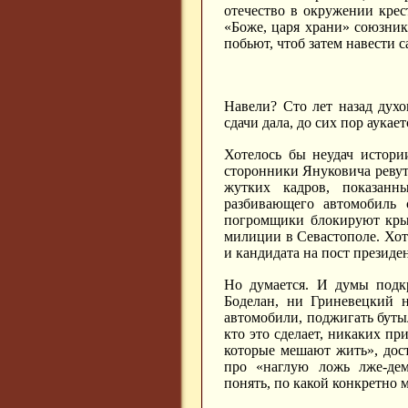
отечество в окружении крес
«Боже, царя храни» союзник
побьют, чтоб затем навести 
Навели? Сто лет назад дух
сдачи дала, до сих пор аукает
Хотелось бы неудач истори
сторонники Януковича ревут
жутких кадров, показанн
разбивающего автомобиль 
погромщики блокируют крым
милиции в Севастополе. Хоте
и кандидата на пост президе
Но думается. И думы подк
Боделан, ни Гриневецкий н
автомобили, поджигать бут
кто это сделает, никаких пр
которые мешают жить», дост
про «наглую ложь лже-дем
понять, по какой конкретно 