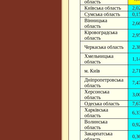
область
Київська область
2,0
Сумська область
0,1
Вінницька
2,6
область
Кіровоградська
2,9
область
Черкаська область
2,3
Хмельницька
1,1
область
м. Київ
2,7
Дніпропетровська
7,4
область
Херсонська
3,0
область
Одеська область
7,6
Харківська
6,3
область
Волинська
0,9
область
Закарпатська
0,3
область