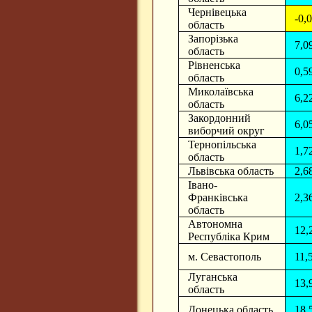
Чернівецька
-0,
область
Запорізька
7,0
область
Рівненська
0,5
область
Миколаївська
6,2
область
Закордонний
6,0
виборчий округ
Тернопільська
1,7
область
Львівська область
2,6
Івано-
Франківська
2,3
область
Автономна
12,
Республіка Крим
м. Севастополь
11,
Луганська
13,
область
Донецька область
18,