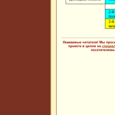
2-
бол
2-
ме
Уважаемые читатели! Мы проси
проекте в целом на
специа
посетителями