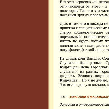
Вот этот черновик -он неполн
отличающееся от этого - я 
подспорье. Так что это част
посвящен другим проблемам.
Дело в том, что я никогда не
привязка к специфическому т
счетом социологические 
нормальный социологически
читать не будет, потому ч
дилетантские вещи, дилета
натурфилософ такой - просто
Из слушателей Высших Соци
Слушатели были разные... 
Кудрявцев, Лена Горевска
слушатели из разных горо
двадцать. Великих людей и
Кудрявцев... Но я не думаю,
Это все в одно ухо влетало, в
См.
"Пояснения о фенотипах
Записала и отредактировал