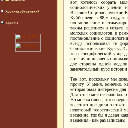
вот хотелось собрать м
социологических учений, 
Хроника обновлений
Высшие Социологические Ку
Куйбышеве в 88-м году, ка
постановление о стимулир
Архивы
таким решением и создать 
молодых социологов, в рам
постановление о социологии 
всегда использовал те фо
Социологические Курсы. И,
то и специфический упор д
вот лично не очень понимаю 
две стороны одной медали
замечательный курс истории
Так вот, поскольку мы дела
прочту. У меня, конечно, 
которая была интересна для 
Для этого мне не надо было 
Но мне казалось, что соверше
то, этого посадили за то-то,
некоторый теоретический ма
введение, где бы я давал ка
введения - как раз записаны.