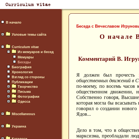
В начало
Беседа с Вячеславом Игруновы
Узловые темы сайта
О начале 
Curriculum vitae
Из мемуаров и бесед
Мемуары
Комментарий В. Игру
Беседы
Биография
Хронология
Я должен был прочесть 
Взгляд со стороны
общественных движений в 
Публикации
по-моему, по восемь часов 
Творчество
общественном движении, н
Письма
Собственно говоря, Высшие
Фотографии
Одесса
которая могла бы всасывать 
говорил о создании нового 
Ядов...
Miscellaneous
Украина
Дело в том, что в обществ
марксизма, преобладали лю
Каталоги