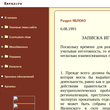
В начало
Раздел ЯБЛОКО
Узловые темы сайта
6.08.1993
ЗАПИСКА И
Curriculum vitae
Поскольку времени для раз
Miscellaneous
учитывая неготовность, то 
несколько взаимосвязанных 
Украина
Каталоги
1. Прежде всего должна бы
Хроника обновлений
которая могла бы вырабат
деятельности, равно как и 
действиям правительс
Архивы
внутриполитических проб
регионализация, преступно
экспертах прокатывать отде
не может быть собрана п
Явлинского в силу неце