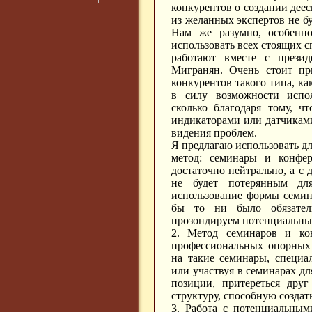
конкурентов о создании дее
из желанных экспертов не б
Нам же разумно, особенн
использовать всех стоящих с
работают вместе с прези
Мигранян. Очень стоит пр
конкурентов такого типа, ка
в силу возможности испол
сколько благодаря тому, ч
индикаторами или датчикам
видения проблем.
Я предлагаю использовать д
метод: семинары и конфе
достаточно нейтрально, а с 
не будет потерянным дл
использование формы семина
бы то ни было обязател
прозондируем потенциальных
2. Метод семинаров и ко
профессиональных опорных
на такие семинары, специа
или участвуя в семинарах дл
позиции, притереться дру
структуру, способную созда
3. Работа с потенциальным