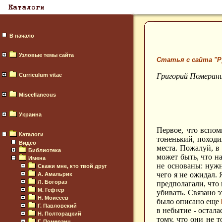
В начало
Узловые темы сайта
Статья с сайта "Р
Curriculum vitae
Григорий Померан
Miscellaneous
Украина
Первое, что вспом
Каталоги
тоненький, походи
Видео
места. Пожалуй, в
Библиотека
может быть, что н
Имена
не основаны: нужн
Скажи мне, кто твой друг
чего я не ожидал.
А. Амальрик
Л. Богораз
предполагали, что 
М. Гефтер
убивать. Связано э
Н. Моисеев
было описано еще
Г. Павловский
в небытие - остала
Н. Полторацкий
тому, что они не т
Г. Померанц