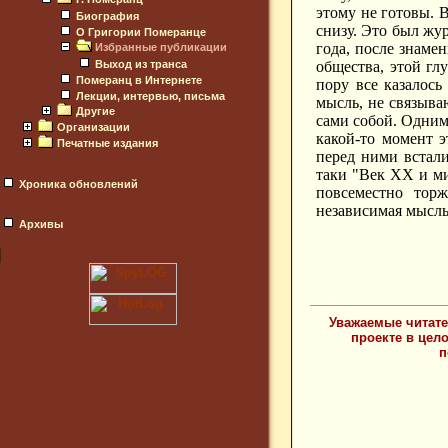
этому не готовы. 
Биография
снизу. Это был жур
О Григории Померанце
года, после знаме
Избранные публикации
Выход из транса
общества, этой гл
Померанц в Интернете
пору все казалось
Лекции, интервью, письма
мысль, не связыва
Другие
сами собой. Одним
Организации
какой-то момент э
Печатные издания
перед ними встал
таки "Век ХХ и ми
Хроника обновлений
повсеместно тор
независимая мысль 
Архивы
Уважаемые читате
проекте в цел
п