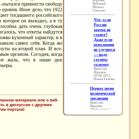
 -пытался привнести свободу
 уровня. Иное дело, что 1922
цвет тогдашнего российского
 которое он выходил, а в ту
пособна дать очень глубокая
галось, что ответы найдутся
ожко кухонный характер, и в
авали самих себя. Когда же
уты на второй план. И все-
мым органом. Cегодня, когда
нне жаль, что в наши дни
рьеры.
танном материале или о веб-
ть в дискуссии с другими
ии портала!