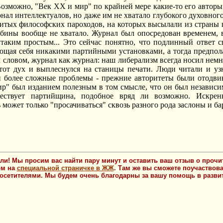
Возможно, "Век ХХ и мир" по крайней мере какие-то его авторы
нал интеллектуалов, но даже им не хватало глубокого духовного
нитых философских пароходов, на которых высылали из страны 
убины вообще не хватало. Журнал был опосредован временем, в
 таким простым... Это сейчас понятно, что подлинный ответ с
ющая себя никакими партийными установками, а тогда предпола
 словом, журнал как журнал: наш либерализм всегда носил немн
тот дух и выплеснулся на станицы печати. Люди читали и узн
и более сложные проблемы - прежние авторитеты были отодвин
р" был изданием полезным в том смысле, что он был независи
жествует партийщина, подобное вряд ли возможно. Искре
может только "просачиваться" сквозь разного рода заслоны и ба
ли! Мы просим вас найти пару минут и оставить ваш отзыв о прочи
ом на
специальной страничке в ЖЖ
. Там же вы сможете поучаствова
осетителями. Мы будем очень благодарны за вашу помощь в развит