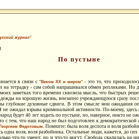
усский журнал"
ц
По пустыне
инается в связи с
- это то, что приходило
"Веком ХХ и миром"
л на тетрадку - сам собой напрашивался обмен репликами. Но д
 моих заметках того времени сквозила мысль, что быстрых реш
адежды на хорошую жизнь, внезапно учреждающуюся сразу посл
ы глубокие духовные сдвиги. В этом смысле мои ожидания опр
 Я не ожидал взрыва криминальной активности. По-моему, здесь
народ будет 40 лет ходить по пустыне, но, наверное, никто не ож
то с тем, что наш народ не был подготовлен к демократической а
. Помните: была воля деспота и воля разбойн
Георгием Федотовым
сь одна воля, воля разбойника. Остальные люди, кажется, до сих
олько что-то умеют, но и что-то могут. Свобода свалилась на ни