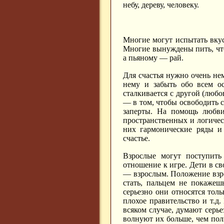
небу, дереву, человеку.
Многие могут испытать вкус 
Многие вынуждены пить, что
а пьяному — рай.
Для счастья нужно очень нем
нему и забыть обо всем ос
сталкивается с другой (любо
— в том, чтобы освободить с
заперты. На помощь любви 
пространственных и логичес
них гармонические ряды и 
счастье.
Взрослые могут поступить
отношение к игре. Дети в с
— взрослым. Положение взро
стать, пальцем не покажешь
серьезно они относятся толь
плохое правительство и т.д
всяком случае, думают серь
волнуют их больше, чем пол