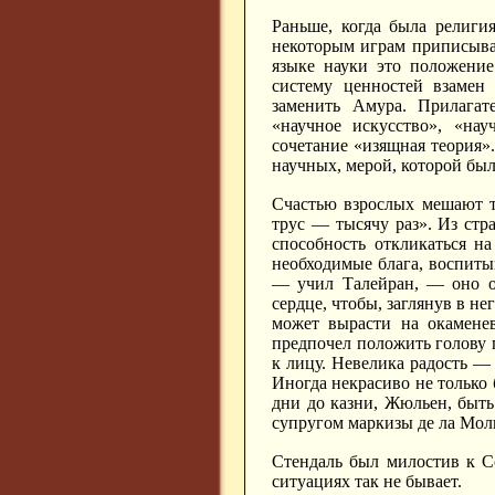
Раньше, когда была религия
некоторым играм приписывал
языке науки это положение
систему ценностей взамен
заменить Амура. Прилагат
«научное искусство», «на
сочетание «изящная теория».
научных, мерой, которой был
Счастью взрослых мешают та
трус — тысячу раз». Из стр
способность откликаться на
необходимые блага, воспитыв
— учил Талейран, — оно об
сердце, чтобы, заглянув в не
может вырасти на окаменев
предпочел положить голову п
к лицу. Невелика радость — 
Иногда некрасиво не только 
дни до казни, Жюльен, быть
супругом маркизы де ла Мол
Стендаль был милостив к С
ситуациях так не бывает.