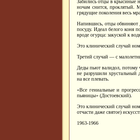
Забились отцы в крысиные нор
ночам снится, проклятый. 
грядущие поколения весь мра
Напившись, отцы обвиняют д
посуду. Идеал белого коня п
вроде огурца: закуской к вод
Это клинический случай ном
Третий случай — с малолетн
Деды пьют валидол, потому 
не разрушили хрустальный 
на все плевать.
«Все гениальные и прогрес
пьяницы» (Достоевский).
Это клинический случай номе
отчасти даже святое) искусст
1963-1966