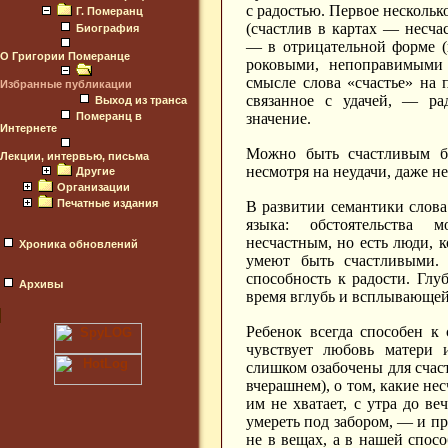
с радостью. Первое нескольк
Г. Померанц
(счастлив в картах — несча
Биография
— в отрицательной форме (н
О Григории Померанце
роковыми, непоправимыми 
смысле слова «счастье» на 
Избранные публикации
связанное с удачей, — ра
Выход из транса
Померанц в
значение.
Интернете
Можно быть счастливым б
Лекции, интервью, письма
несмотря на неудачи, даже не
Другие
Организации
Печатные издания
В развитии семантики слова
языка: обстоятельства м
несчастным, но есть люди, 
Хроника обновлений
умеют быть счастливыми.
способность к радости. Глу
Архивы
время вглубь и всплывающей 
Ребенок всегда способен к 
чувствует любовь матери
слишком озабочены для счас
вчерашнем), о том, какие не
им не хватает, с утра до ве
умереть под забором, — и пр
не в вещах, а в нашей спос