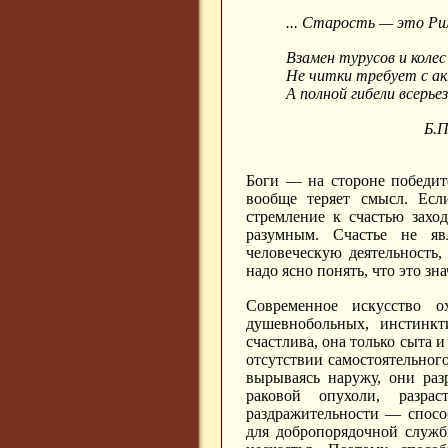
... Старость — это Ри
Взамен турусов и колес
Не читки требует с ак
А полной гибели всерьез
Б.
Боги — на стороне победит
вообще теряет смысл. Есл
стремление к счастью захо
разумным. Счастье не я
человеческую деятельность
надо ясно понять, что это зна
Современное искусство 
душевнобольных, инстинк
счастлива, она только сыта и
отсутствии самостоятельно
вырываясь наружу, они раз
раковой опухоли, разрас
раздражительности — спосо
для добропорядочной службы