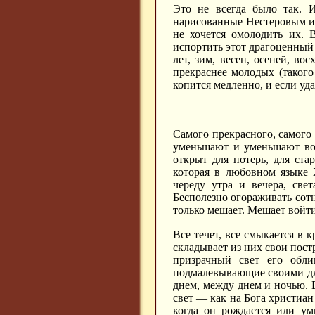
Это не всегда было так. 
нарисованные Нестеровым ил
не хочется омолодить их. 
испортить этот драгоценный 
лет, зим, весен, осеней, вос
прекраснее молодых (такого
копится медленно, и если уда
Самого прекрасного, самого 
уменьшают и уменьшают воз
открыт для потерь, для стар
которая в любовном языке 
череду утра и вечера, све
Бесполезно огораживать сотню
только мешает. Мешает войти
Все течет, все смыкается в 
складывает из них свои пост
призрачный свет его обли
подмалевывающие своими дл
днем, между днем и ночью. В
свет — как на Бога христиан
когда он рождается или ум