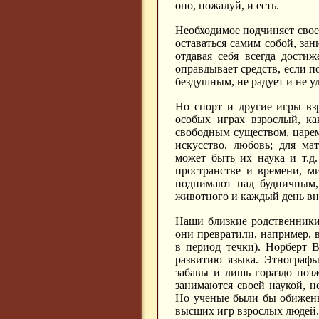
оно, пожалуй, и есть.
Необходимое подчиняет свое
оставаться самим собой, за
отдавая себя всегда дости
оправдывает средств, если п
бездушным, не радует и не у
Но спорт и другие игры вз
особых играх взрослый, ка
свободным существом, царе
искусство, любовь; для ма
может быть их наука и т.д
пространстве и времени, м
поднимают над будничным, 
животного и каждый день вно
Наши близкие родственники
они превратили, например,
в период течки). Норберт 
развитию языка. Этнограф
забавы и лишь гораздо поз
занимаются своей наукой, н
Но ученые были бы обижены,
высших игр взрослых людей.