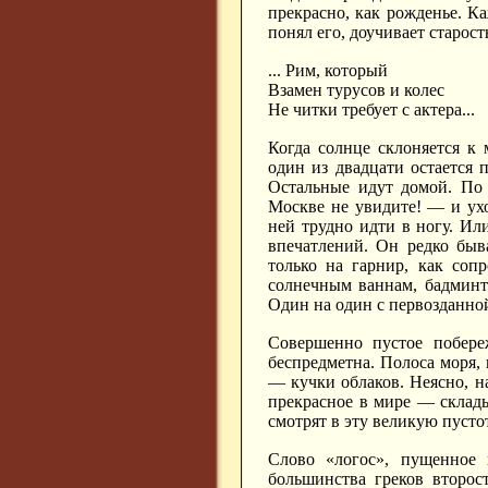
прекрасно, как рожденье. К
понял его, доучивает старос
... Рим, который
Взамен турусов и колес
Не читки требует с актера...
Когда солнце склоняется к
один из двадцати остается 
Остальные идут домой. По 
Москве не увидите! — и ухо
ней трудно идти в ногу. Ил
впечатлений. Он редко быв
только на гарнир, как со
солнечным ваннам, бадминто
Один на один с первозданной
Совершенно пустое побереж
беспредметна. Полоса моря, 
— кучки облаков. Неясно, на
прекрасное в мире — склады
смотрят в эту великую пустот
Слово «логос», пущенное 
большинства греков второс