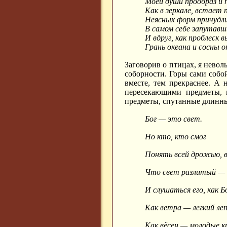
Моей души прообраз и 
Как в зеркале, встает 
Неясных форм причудли
В самом себе запутавши
И вдруг, как проблеск 
Грань океана и сосны о
Заговорив о птицах, я невол
соборности. Горы сами собо
вместе, тем прекраснее. А 
пересекающими предметы, в
предметы, спутанные длинны
Бог — это свет.
Но кто, кто смог
Понять всей дрожью, в
Что свет разлитый — 
И слушаться его, как Б
Как ветра — легкий ле
Как вёсен — молодые к