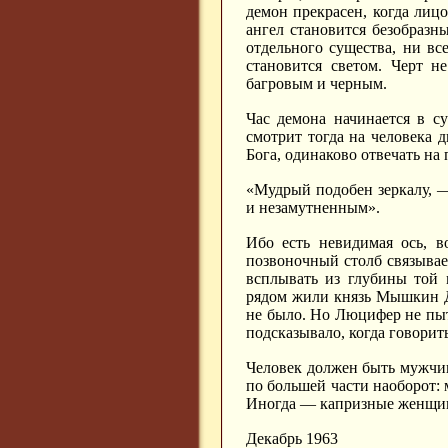
демон прекрасен, когда лиц
ангел становится безобразны
отдельного существа, ни все
становится светом. Черт н
багровым и черным.
Час демона начинается в с
смотрит тогда на человека 
Бога, одинаково отвечать на
«Мудрый подобен зеркалу, 
и незамутненным».
Ибо есть невидимая ось, в
позвоночный столб связывает
всплывать из глубины той 
рядом жили князь Мышкин Д
не было. Но Люцифер не пыт
подсказывало, когда говорит
Человек должен быть мужчи
по большей части наоборот
Иногда — капризные женщины
Декабрь 1963