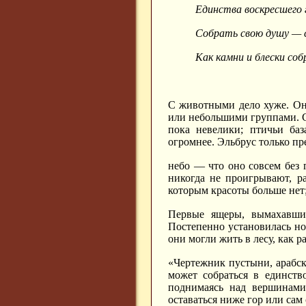
Единства воскресшего 
Собрать свою душу — с
Как камни и блески соб
С животными дело хуже. Они
или небольшими группами. Ст
пока невелики; птичьи баз
огромнее. Эльбрус только пр
небо — что оно совсем без 
никогда не проигрывают, р
которым красоты больше нет; 
Первые ящеры, вымахавшие
Постепенно установилась н
они могли жить в лесу, как р
«Чертежник пустыни, арабски
может собраться в единств
поднимаясь над вершинами 
оставаться ниже гор или сам 