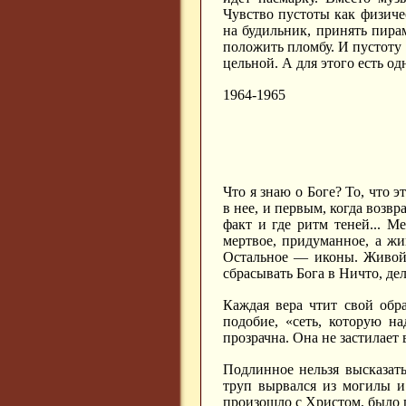
Чувство пустоты как физиче
на будильник, принять пира
положить пломбу. И пустоту 
цельной. А для этого есть о
1964-1965
Что я знаю о Боге? То, что э
в нее, и первым, когда возвр
факт и где ритм теней... М
мертвое, придуманное, а жи
Остальное — иконы. Живой Б
сбрасывать Бога в Ничто, дел
Каждая вера чтит свой обр
подобие, «сеть, которую на
прозрачна. Она не застилает 
Подлинное нельзя высказать
труп вырвался из могилы и 
произошло с Христом, было г