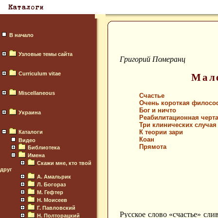
В начало
Узловые темы сайта
Григорий Померанц
Curriculum vitae
Мале
Miscellaneous
Счастье
Очень короткая филосо
Бог и ничто
Украина
Реабилитационная черт
Три клинических случая
К теории зари
Каталоги
Коан
Видео
Прямота
Библиотека
Имена
Скажи мне, кто твой
друг
А. Амальрик
Л. Богораз
М. Гефтер
Н. Моисеев
Г. Павловский
Русское слово «счастье» слив
Н. Полторацкий