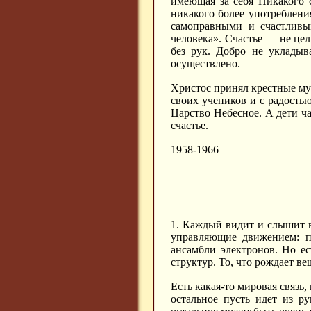
имеющая за себя Никакого с
никакого более употребления
самоправными и счастливы
человека». Счастье — не цель
без рук. Добро не укладыв
осуществлено.
Христос принял крестные мук
своих учеников и с радостью 
Царство Небесное. А дети ч
счастье.
1958-1966
1. Каждый видит и слышит 
управляющие движением: пр
ансамбли электронов. Но ес
структур. То, что рождает в
Есть какая-то мировая связь,
остальное пусть идет из р