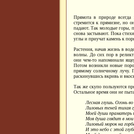
Прямота в природе всегда 
стремится к прямизне, но он
падают. Так молодые горы, п
снова застывают. Пока стих
углы и приучат камень к пор
Растения, начав жизнь в вод
волны. До сих пор в релик
они чем-то напоминали яще
Потом возникли новые пород
прямому солнечному лучу. П
раскинувшись вкривь и вкос
Так же скупо пользуются пр
Остальное время они не пыт
Лесная глушь. Огонь во
Лиловых теней тихая г
Моей души праматерь и
Моя душа глядит в мои 
Лиловый морок на горб
И это небо с этой глуби