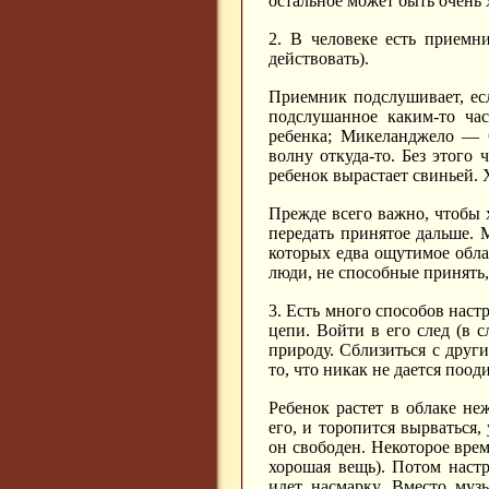
остальное может быть очень 
2. В человеке есть приемн
действовать).
Приемник подслушивает, есл
подслушанное каким-то час
ребенка; Микеланджело — 
волну откуда-то. Без этого 
ребенок вырастает свиньей. 
Прежде всего важно, чтобы х
передать принятое дальше. 
которых едва ощутимое облак
люди, не способные принять
3. Есть много способов наст
цепи. Войти в его след (в 
природу. Сблизиться с друг
то, что никак не дается поод
Ребенок растет в облаке не
его, и торопится вырваться
он свободен. Некоторое вре
хорошая вещь). Потом настро
идет насмарку. Вместо муз