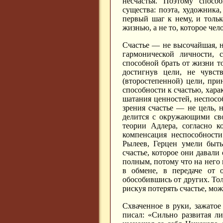
несчастья. Поэтому спосо
существа: поэта, художника,
первый шаг к нему, и тольк
жизнью, а не то, которое чел
Счастье — не высочайшая, н
гармонической личности, с
способной брать от жизни то,
достигнув цели, не чувст
(второстепенной) цели, при
способности к счастью, хара
шатания ценностей, неспос
зрения счастье — не цель, н
делится с окружающими св
теории Адлера, согласно к
компенсация неспособности
Рылеев, Герцен умели быт
счастье, которое они давал
полным, потому что на него 
в обмене, в передаче от 
обособившись от других. Тол
рискуя потерять счастье, мо
Схваченное в руки, зажатое 
писал: «Сильно развитая л