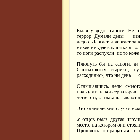
Были у дедов сапоги. Не п
террор. Думали деды — изно
дедов. Дергает и дергает за
никак не удается: пятка в го
то ноги распухли, не то кожа
Плюнуть бы на сапоги, да 
Спотыкаются старики, п
расходились, что ни день — 
Отдышавшись, деды смеются
пальцами в консерваторов,
четверти, за глаза называют 
Это клинический случай ном
У отцов была другая игруш
место, на котором они стоя
Пришлось возвращаться в ваг