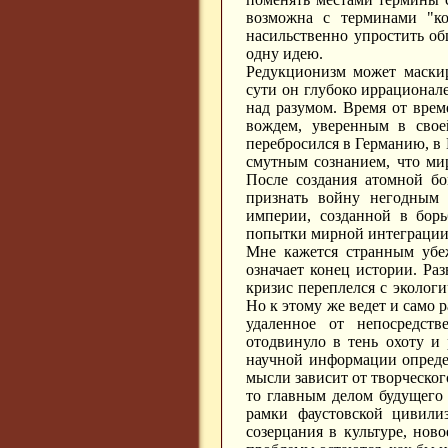
возможна с терминами "ко
насильственно упростить об
одну идею.
Редукционизм может маскир
сути он глубоко иррационале
над разумом. Время от врем
вождем, уверенным в свое
перебросился в Германию, в 
смутным сознанием, что мир
После создания атомной бо
признать войну негодным 
империи, созданной в борь
попытки мирной интеграции
Мне кажется странным убе
означает конец истории. Ра
кризис переплелся с экологи
Но к этому же ведет и само 
удаленное от непосредств
отодвинуло в тень охоту и 
научной информации опреде
мысли зависит от творческог
то главным делом будущего 
рамки фаустовской цивилиз
созерцания в культуре, но