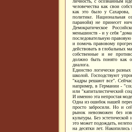
личность, с осознанным ид
человечества как свои собс
как это было у Сахарова,
политике. Национальная оз
паранойя) не принесет нич
Демократическое Российс
меньшинств - и у себя "дома
последовательную правовую
и помочь правовому прогре
действовать в глобальных ма
собственные и не противо
должно быть понято как ос
диалога.
Единство логически разных
школой. Господствуют упро
"кадры решают все". Сейчас
например, в Германии - "со
или "капиталистический со
И именно эта непростая моде
Одна из ошибок нашей перес
просто забросили. Но и се
рынок невозможен без изв
культуры. Без эстетической 
это может подождать, нелепо
на десятки лет. Накопились