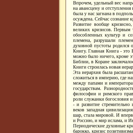
Впрочем, удельный вес напр
на авансцену и отступления 
была у нас загнана в подпо
осуждена. Сейчас сознание к
Развитие вообще кризисно,
великих кризисов. Первым 
обособленных культур и с
племена, разрушали племен
духовной пустоты родился 
Книгу. Главная Книга - это Б
можно было ничего, кроме эт
Библии, в Коране заключало
Книги строилась новая иерар
Эта иерархия была расшатан
сложиться в империю, где на
между папами и императора
государствам. Разнороднос
философии и римского прав
роли служанки богословия и
- и развитие стремительно 
веков западная цивилизация
шар, стала мировой. И впер
и Россию, и мир ислама, и И
Периодические духовные кр
барокко, кризис позитивизм