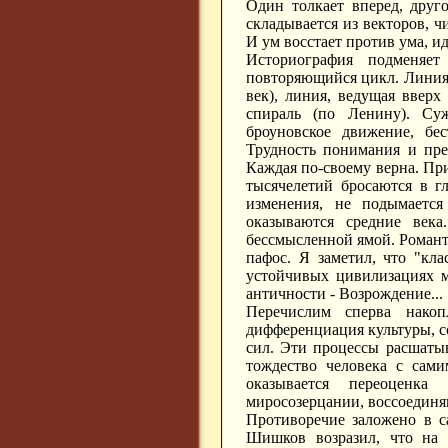
Один толкает вперед, друг
складывается из векторов, 
И ум восстает против ума, и
Историография подменяет
повторяющийся цикл. Линия,
век), линия, ведущая вверх
спираль (по Ленину). Су
броуновское движение, бес
Трудность понимания и пре
Каждая по-своему верна. При
тысячелетий бросаются в г
изменения, не подымаетс
оказываются средние века
бессмысленной ямой. Романт
пафос. Я заметил, что "кл
устойчивых цивилизациях м
античности - Возрождение...
Перечислим сперва накоп
дифференциация культуры, с
сил. Эти процессы расшаты
тождество человека с сами
оказывается переоценка
миросозерцании, воссоединяю
Противоречие заложено в с
Шишков возразил, что на 