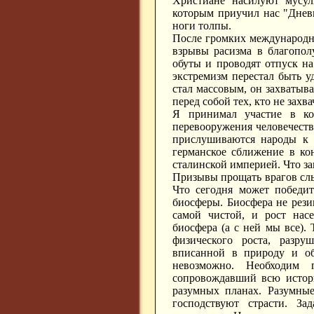
Христиане насилуют мусул
которым приучил нас "Днев
ноги толпы.
После громких международн
взрывы расизма в благопол
обуты и проводят отпуск на
экстремизм перестал быть у
стал массовым, он захватыва
перед собой тех, кто не захв
Я принимал участие в ко
перевооружения человечеств
прислушиваются народы к 
германское сближение в ко
сталинской империей. Что за
Призывы прощать врагов слы
Что сегодня может победит
биосферы. Биосфера не резин
самой чистой, и рост насе
биосфера (а с ней мы все).
физического роста, разру
вписанной в природу и об
невозможно. Необходим 
сопровождавший всю истори
разумных планах. Разумные
господствуют страсти. З