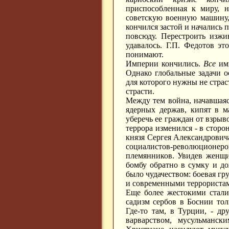
приспособленная к миру, 
советскую военную машину,
кончился застой и начались 
повсюду. Перестроить изж
удавалось. Г.П. Федотов эт
понимают.
Империи кончились.
Все
имп
Однако глобальные задачи о
для которого нужны не страс
страсти.
Между тем война, начавшаяся
ядерных держав, кипят в 
уберечь ее граждан от взрыв
террора изменился - в сторо
князя Сергея Александровича
социалистов-революционеро
племянников. Увидев женщи
бомбу обратно в сумку и до
было чудачеством: боевая гр
и современными террориста
Еще более жестокими стали
садизм сербов в Боснии тол
Где-то там, в Турции, - др
варварством, мусульманск