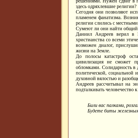
решениями. Нужен сдвиг в 
здесь одряхлевшие религии?
Сегодня они позволяют исп
пламенем фанатизма. Возни
религии слились с местными 
Сумеют ли они найти общий
Даниил Андреев верил в 
христианства со всеми этич
возможен диалог, прислуши
жизни на Земле.
До полосы катастроф ост
цивилизация не сможет пр
обломками. Солидарность в д
политической, социальной 
духовной вялостью и разоб
Андреев рассчитывал на эн
подталкивать человечество к
Били вас палками, розг
Будете биты железным