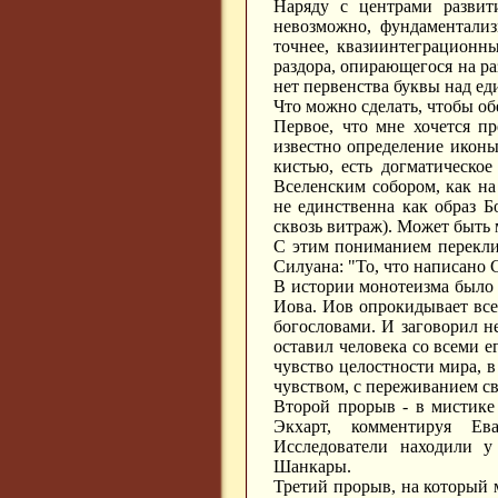
Наряду с центрами развит
невозможно, фундаментализ
точнее, квазиинтеграционн
раздора, опирающегося на раз
нет первенства буквы над е
Что можно сделать, чтобы об
Первое, что мне хочется п
известно определение иконы
кистью, есть догматическое
Вселенским собором, как на
не единственна как образ Бо
сквозь витраж). Может быть 
С этим пониманием переклик
Силуана: "То, что написано
В истории монотеизма было 
Иова. Иов опрокидывает все 
богословами. И заговорил н
оставил человека со всеми 
чувство целостности мира, в
чувством, с переживанием с
Второй прорыв - в мистике 
Экхарт, комментируя Ев
Исследователи находили 
Шанкары.
Третий прорыв, на который мн