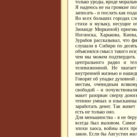
только уроды, вроде моральн
Я надеюсь не на громкие пол
записать - и послать как под
Во всех больших городах с
стихи и музыку, несущие о
Зинаиде Миркиной) приезжа
Ногинска, Харькова, Киева
Зурабов рассказывал, что ф
слушали в Сибири по десять
объяснялся смысл такого иску
чем мы можем подтвердить 
центрального радио и те
телевизионной. Не хватае
внутренней жизнью и нашедш
Говорят об упадке духовной 
местам, очевидным всяком
свободой - и почувствовал
макет разорван сверху дониз
чтению умных и изысканных к
заработать денег. Так живе
есть не только оно.
Для меньшинства - я не беру
всегда был вызовом. Самое 
эпохи хаоса, войны всех пр
закон. Если бы Августин жил