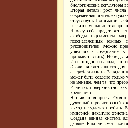
биологические регуляторы 
Вторая деталь: рост числа
современная интеллектуаль
отсутствует. Понимание гло
развитое меньшинство прово
Я могу себе представить, 
свободы парламенты уде
перенаселенных южных с
руководителей. Можно пред
ушедших в созерцание, в 
привыкать стать). Но ведь та
И не от одного народа, а от в
Экология завтрашнего дня 
сладкой жизни на Западе и в
может быть создано только 
не меньше, чем та, что пре
И не так поверхностно, как
крещения?
Я ставлю вопросы. Ответи
духовный и религиозный кр
выход не удастся пробить. 
империей накануне христиа
Создана единая система ад
дальше Рим не смог пойти.