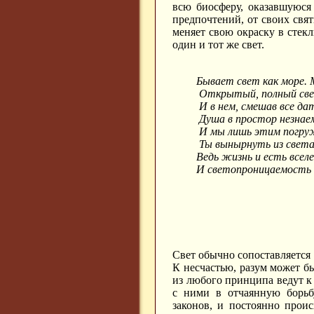
всю биосферу, оказавшуюся 
предпочтений, от своих свя
меняет свою окраску в стек
один и тот же свет.
Бывает свет как море. 
Открытый, полный све
И в нем, смешав все д
Душа в простор незнае
И мы лишь этим погру
Ты вынырнуть из света
Ведь жизнь и есть всел
И светопроницаемость 
Свет обычно сопоставляется с
К несчастью, разум может 
из любого принципа ведут к
с ними в отчаянную борьб
законов, и постоянно проис