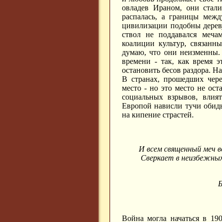
овладев Ираном, они стали
распалась, а границы меж
цивилизации подобны дереву
ствол не поддавался меча
коалиции культур, связанн
думаю, что они неизменны.
времени - так, как время э
остановить бесов раздора. Н
В странах, прошедших чере
место - но это место не ос
социальных взрывов, влия
Европой нависли тучи обид
на кипение страстей.
И всем священный меч 
Сверкает в неизбежны
Б
Война могла начаться в 190