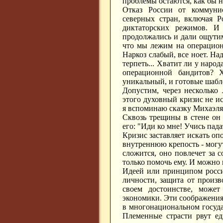
проблемы остаются, как бы н
Отказ России от коммунис
северных стран, включая Р
диктаторских режимов. И
продолжались и дали ощутим
что мы лежим на операционн
Наркоз слабый, все ноет. На
терпеть... Хватит ли у наро
операционной бандитов? 
уникальный, и готовые шабло
Допустим, через несколько 
этого духовный кризис не ис
я вспоминаю сказку Михаэля
Сквозь трещины в стене он 
его: "Иди ко мне! Учись пада
Кризис заставляет искать опо
внутреннюю крепость - могу
сложится, оно повлечет за 
только помочь ему. И можно
Идеей или принципом росси
личности, защита от произв
своем достоинстве, может
экономики. Эти соображения
в многонациональном госуда
Племенные страсти рвут е