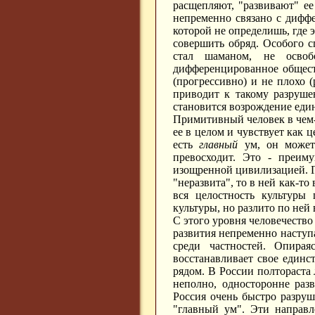
расщепляют, "развивают" ее
непременно связано с дифф
которой не определишь, где э
совершить обряд. Особого с
стал шаманом, не освоб
дифференцированное общест
(прогрессивно) и не плохо 
приводит к такому разруше
становится возрождение еди
Примитивный человек в чем-
ее в целом и чувствует как
есть
главный
ум, он может 
превосходит. Это - преиму
изощренной цивилизацией. Гла
"неразвита", то в ней как-то
вся целостность культуры
культуры, но разлито по ней
С этого уровня человечество
развития непременно наступа
среди частностей. Опирая
восстанавливает свое единст
рядом. В России полтораста
неполно, односторонне раз
Россия очень быстро разруша
"главный ум". Эти направле