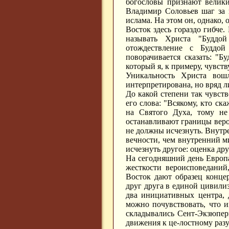
богословы признают велики
Владимир Соловьев шаг за 
ислама. На этом он, однако,
Восток здесь гораздо гибче
называть Христа "Буддо
отождествление с Буддо
поворачивается сказать: "Б
который я, к примеру, чувст
Уникальность Христа вош
интерпретирована, но вряд л
До какой степени так чувст
его слова: "Всякому, кто ск
на Святого Духа, тому не
останавливают границы верои
не должны исчезнуть. Внутре
вечности, чем внутренний ми
исчезнуть другое: оценка др
На сегодняшний день Европа
жесткости вероисповеданий
Восток дают образец конце
друг друга в единой цивили
два инициативных центра, 
можно почувствовать, что и
складывались Сент-Экзюпер
движения к це-лостному разу