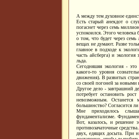
А между тем духовное единст
Есть старый анекдот о слу
погаснет через семь миллион
успокоился. Этого человека б
о том, что будет через семь
вещах не думают. Разве толь
главное в подходе к эколог
часть айсберга) и экология 
льда.
Сегодняшяя экология - это
какого-то уровня сознател
движения). В развитых стран
со своей погоней за новыми
Другое дело - завтрашний де
потребует остановить рост
невозможным. Останется 
большинство? Согласится ли
Мне приходилось слыша
фундаментализме. Фундамен
Вот, казалось, и решение 
противозачаточные средства.
двух, едящих досыта. При н
достаточно, чтобы вырубить 