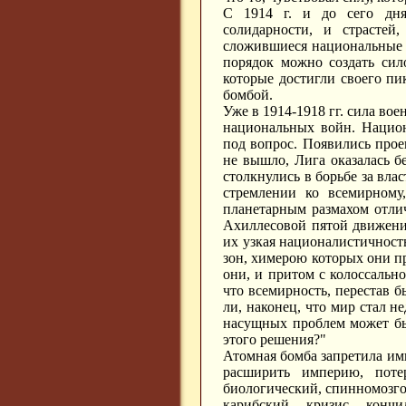
С 1914 г. и до сего дня
солидарности, и страстей
сложившиеся национальные 
порядок можно создать сил
которые достигли своего пи
бомбой.
Уже в 1914-1918 гг. сила в
национальных войн. Национ
под вопрос. Появились прое
не вышло, Лига оказалась б
столкнулись в борьбе за вл
стремлении ко всемирному
планетарным размахом отли
Ахиллесовой пятой движений
их узкая националистичност
зон, химерою которых они п
они, и притом с колоссально
что всемирность, перестав б
ли, наконец, что мир стал не
насущных проблем может б
этого решения?"
Атомная бомба запретила имп
расширить империю, пот
биологический, спинномозго
карибский кризис кончи