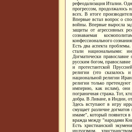
рефеодализация Италии. Одна
прогрессом, продолжалось н
всех. В итоге производите
Впервые встал вопрос о спо
войны. Впервые выросла зад
защиты от агрессивных реж
сознаваемая космополи
конфессионального сознания
Есть два аспекта проблемы.
стали национальными: ино
Догматически православие 
русским богом, православие
и протестантской Пруссие
религии (это сказалось 
национальной религии Ирана 
религии только претендуют
империю, как ислам), они
пограничная стража. Тот, кто
добра. В Ливане, в Индии, о
Здесь вступают в игру ирр
смущает различие догматов 
имаме", который появится в 
вражда между "народами Кни
Есть христианский экумен
индуизмом, христианств