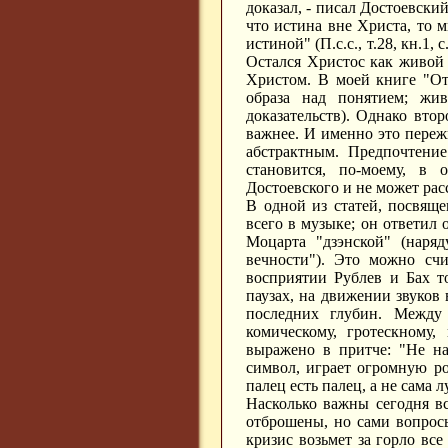
доказал, - писал Достоевски
что истина вне Христа, то 
истиной" (П.с.с., т.28, кн.1,
Остался Христос как живой 
Христом. В моей книге "От
образа над понятием; жи
доказательств). Однако вто
важнее. И именно это пережи
абстрактным. Предпочтени
становится, по-моему, в
Достоевского и не может рас
В одной из статей, посвяще
всего в музыке; он ответил
Моцарта "дзэнской" (наря
вечности"). Это можно счи
восприятии Рублев и Бах т
паузах, на движении звуков 
последних глубин. Между
комическому, гротескному
выражено в притче: "Не на
символ, играет огромную ро
палец есть палец, а не сама л
Насколько важны сегодня в
отброшены, но сами вопросы
кризис возьмет за горло все