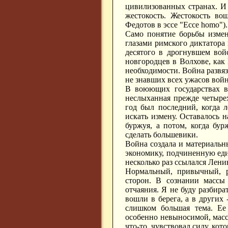
цивилизованных странах. И 
жестокость. Жестокость во
Федотов в эссе "Ессе homo")
Само понятие борьбы измен
глазами римского диктатора
десятого в дрогнувшем вой
новгородцев в Волхове, как
необходимости. Война развя
не знавших всех ужасов вой
В воюющих государствах вс
неслыханная прежде четырех
год был последний, когда 
искать измену. Оставалось н
буржуя, а потом, когда бу
сделать большевики.
Война создала и материальн
экономику, подчиненную еди
несколько раз ссылался Лени
Нормальный, привычный, р
сторон. В сознании массы 
отчаяния. Я не буду разбир
вошли в берега, а в других
слишком большая тема. Ее 
особенно невыносимой, масса
что-то, чувствовал силу, кото