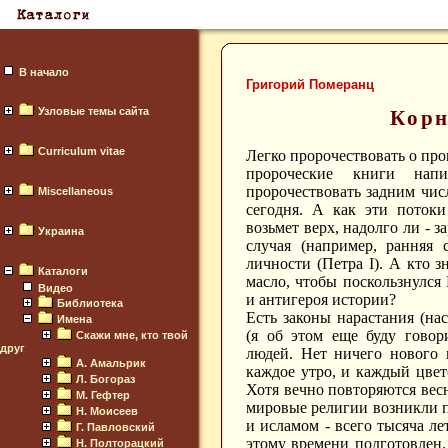
В начало
Григорий Померанц
Узловые темы сайта
Корн
Curriculum vitae
Легко пророчествовать о про
пророческие книги на
пророчествовать задним чис
Miscellaneous
сегодня. А как эти потоки
возьмет верх, надолго ли - з
Украина
случая (например, ранняя 
личности (Петра I). А кто 
Каталоги
масло, чтобы поскользнулся
Видео
и антигероя истории?
Библиотека
Есть законы нарастания (на
Имена
(я об этом еще буду говор
Скажи мне, кто твой
друг
людей. Нет ничего нового 
А. Амальрик
каждое утро, и каждый цвет
Л. Богораз
Хотя вечно повторяются весн
М. Гефтер
мировые религии возникли п
Н. Моисеев
и исламом - всего тысяча л
Г. Павловский
этому времени подготовлен.
Н. Полторацкий