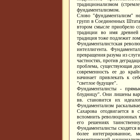
традиционализмом (стремл
фундаментализмом.
Слово "фундаментализм" не
групп в Соединенных Штата
втором смысле приобрело с
традиции во имя древней 
традиция тоже подлежит лом
Фундаменталистская революц
интеллигента. Фундамента
превращения разума из слуги
частностях, против деградац
проблема, существующая дос
современность ее до край
начинает привлекать к себ
"светлое будущее".
Фундаменталисты - прямы
блудницу". Они лишены варв
вв. становится их идеало
Фундаментализм раскалывае
Сахарова отодвигается в 
вспомнить революционных м
его решениях таинствен
Фундаменталисты сходятся в 
более интегрированное, 
романтический национализ