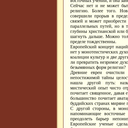
восточных учений, и она зан
Сейчас нет и не может бы
религию. Более того. Но
совершили прорыв в предел
связей и может приобрести
параллельных путей, но в 
глубины христианской или б
шагнуть дальше. Можно тол
пределе тождественны.
Европейский концерт наций 
нет у монотеистических дух
коалиции культур и две дру
ли превратить незримое дух
безымянных форм религии?
Древние евреи очистили
непостижимой тайны целост
нашла другой путь: наз
мистический опыт чисто отр
почитает священное, давая 
большинство почитает ават
буддийских странах миряне 
С другой стороны, в моно
напоминающие восточные у
преодолеть барьер непон
Европейские ученые сдела