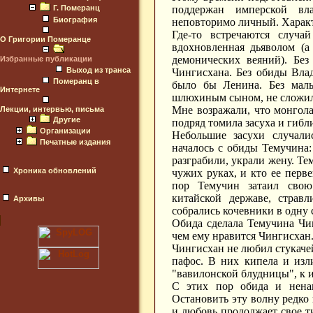
поддержан имперской вл
Г. Померанц
Биография
неповторимо личный. Характ
Где-то встречаются случа
О Григории Померанце
вдохновленная дьяволом (а
демонических веяний). Бе
Избранные публикации
Выход из транса
Чингисхана. Без обиды Влад
Померанц в
было бы Ленина. Без мал
Интернете
шлюхиным сыном, не сложил
Мне возражали, что монгол
Лекции, интервью, письма
Другие
подряд томила засуха и гибл
Организации
Небольшие засухи случали
Печатные издания
началось с обиды Темучина:
разграбили, украли жену. Те
Хроника обновлений
чужих руках, и кто ее перве
пор Темучин затаил сво
китайской державе, страв
Архивы
собрались кочевники в одну 
Обида сделала Темучина Чи
чем ему нравится Чингисхан
Чингисхан не любил стукаче
пафос. В них кипела и изли
"вавилонской блудницы", к 
С этих пор обида и ненав
Остановить эту волну редко 
и любовь продолжает свое т