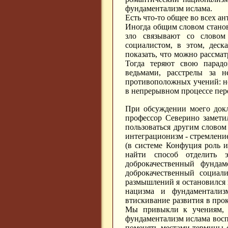
фундаментализм ислама.
Есть что-то общее во всех а
Иногда общим словом станов
зло связывают со словом
социалистом, в этом, деск
показать, что можно рассма
Тогда теряют свою парадок
ведьмами, расстрелы за н
противоположных учений: н
в непрерывном процессе пер
При обсуждении моего докл
профессор Северино замети
пользоваться другим словом
интеграционизм - стремление
(в системе Конфуция роль и
найти способ отделить э
доброкачественный фундам
доброкачественный социал
размышлений я остановился 
нацизма и фундаментализ
втискивание развития в про
Мы привыкли к учениям, 
фундаментализм ислама вос
поменять местами термины с