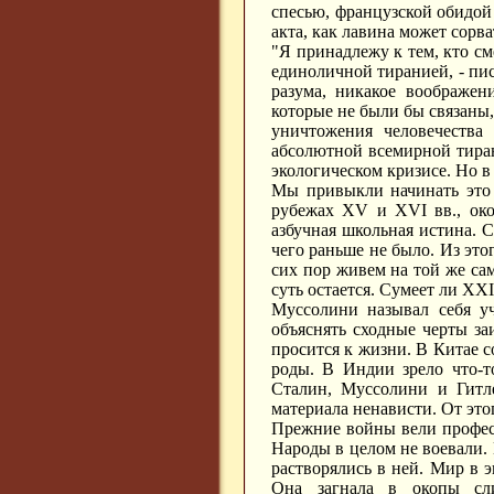
спесью, французской обидой 
акта, как лавина может сорв
"Я принадлежу к тем, кто с
единоличной тиранией, - пи
разума, никакое воображен
которые не были бы связаны,
уничтожения человечества
абсолютной всемирной тиран
экологическом кризисе. Но в
Мы привыкли начинать это в
рубежах XV и XVI вв., око
азбучная школьная истина. С
чего раньше не было. Из этог
сих пор живем на той же са
суть остается. Сумеет ли XX
Муссолини называл себя у
объяснять сходные черты за
просится к жизни. В Китае 
роды. В Индии зрело что-т
Сталин, Муссолини и Гитле
материала ненависти. От это
Прежние войны вели профес
Народы в целом не воевали.
растворялись в ней. Мир в 
Она загнала в окопы сл