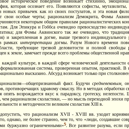
вое историческое поведение возникает стихийно, эмоционал
фия, которая осознает его. Появляются софисты, мутазилиты,
из новых привычек как из своих постулатов, и эта новая фи
т свои особые черты; рационализм Демокрита, Фомы Аквинс
дчиняются некоторым общим правилам рационалистических кон
атам. Для Эпикура и Гоббса очевидно превосходство индивидуа
татика; для Фомы Аквинского так же очевидно, что традиция
ия) и закрепленная в догме, выше трезвого индивидуального 
 в рамках
интерпретации
догмы. Разум Нового времени пове
 области, требующие трезвой деловитости и полной свободы
щен к земле, замечает прежде всего проблемы общественной нра
 каждой культуре, в каждой сфере человеческой деятельности 
формализованная система, проверенная опытом, практикой. В 
рационально высказано. Абсурд возникает только при столкновен
ационализм—общепризнанный факт. Будучи
средневековым,
он
ов, противоречащих здравому смыслу. Но в методах обработки св
 опять возрождается вкус к парадоксу, гротеску, нелепости.
, чем рационализм схоластики, — но мысль переходной эпохи при
ельности и методичности великим схоластам XIII в.
опустить, что рационализм XVII - XVIII вв. уходит корнями 
то, однако, не более странно, чем то, что «люди, создавшие со
5
ьми буржуазно ограниченными»
. Все развитие разума, если п