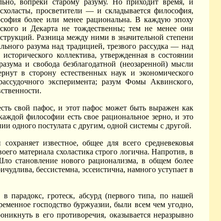
ьно, вопреки старому разуму. Но приходит время, и
 схоласты, просветители — и складывается философия,
лософия более или менее рациональна. В каждую эпоху
кого и Декарта не тождественны; тем не менее они
струкций. Разница между ними в значительной степени
льного разума над традицией, трезвого рассудка — над
 исторического коллектива, утвержденная в состоянии
разума и свобода безблагодатной (неозаренной) мысли
рнут в сторону естественных наук и экономического
 рассудочного эксперимента; разум Фомы Аквинского,
вственности.
есть свой пафос, и этот пафос может быть выражен как
каждой философии есть свое рациональное зерно, и это
ии одного постулата с другим, одной системы с другой.
 сохраняет известное, общее для всего средневековья
оего материала схоластика строго логична. Напротив, в
 Шло становление нового рационализма, в общем более
чудлива, бессистемна, эссеистична, намного уступает в
в парадокс, гротеск, абсурд (первого типа, по нашей
временное господство буржуазии, были всем чем угодно,
роникнуть в его противоречия, оказывается неразрывно