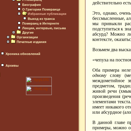
действительно есть
Биография
О Григории Померанце
Это, однако, очен
Избранные публикации
бессмысленные, ал
Выход из транса
мы привыкли расс
Померанц в Интернете
Лекции, интервью, письма
подступиться к зна
Другие
абсурд? Можно ли
Организации
контексте, оказать
Печатные издания
Возьмем два выска
Хроника обновлений
«чепуха на постном
Архивы
Оба примера неле
одному
слову (ме
междометийное зв
предметом, тради
живой речи (хмыка
произведения (ре
элементами текста
имеет никакого от
или абсурдное (ал
В данной главе п
примеры, можно оп