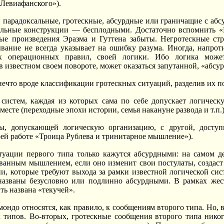
Левиафанского»).
 парадоксальные, гротескные, абсурдные или граничащие с аб
ильные конструкции — бесплодными. Достаточно вспомнить «
ные произведения Эразма и Гуттена забыты. Негротескные ст
вание не всегда указывает на ошибку разума. Иногда, напроти
их операционных правил, своей логики. Ибо логика може
в известном своем повороте, может оказаться запутанной, «абсу
нечто вроде классификации гротескных ситуаций, разделив их по
 систем, каждая из которых сама по себе допускает логическ
вместе (переходные эпохи истории, семья накануне развода и т.п.)
ы, допускающей логическую организацию, с другой, доступ
оей работе «Троица Рублева и тринитарное мышление»).
итуации первого типа только кажутся абсурдными: на самом д
ванным мышлением, если оно изменит свои постулаты, создас
и, которые требуют выхода за рамки известной логической сис
названы безусловно или подлинно абсурдными. В рамках же
ть названа «текучей».
ондо относятся, как правило, к сообщениям второго типа. Но, в
 типов. Во-вторых, гротескные сообщения второго типа нико