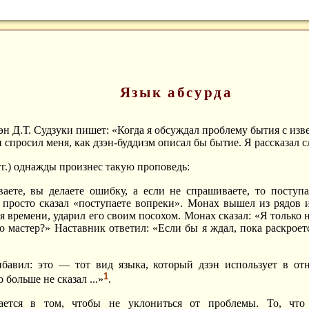
Язык абсурда
дзэн Д.Т. Судзуки пишет: «Когда я обсуждал проблему бытия с 
он спросил меня, как дзэн-буддизм описал бы бытие. Я рассказа
гг.) однажды произнес такую проповедь:
аете, вы делаете ошибку, а если не спрашиваете, то поступа
 просто сказал «поступаете вопреки». Монах вышел из рядов 
я времени, ударил его своим посохом. Монах сказал: «Я только н
 о мастер?» Наставник ответил: «Если бы я ждал, пока раскроет
ибавил: это — тот вид языка, который дзэн использует в о
1
 больше не сказал ...»
.
чается в том, чтобы не уклониться от проблемы. То, что