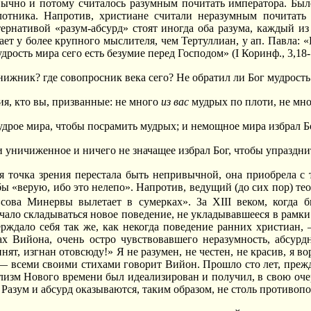
вычно и потому считалось разумным почитать императора. Бы
лотника. Напротив, христиане считали неразумным почитать
тернативой «разум-абсурд» стоят иногда оба разума, каждый из 
ет у более крупного мыслителя, чем Тертуллиан, у ап. Павла: «
дрость мира сего есть безумие перед Господом» (I Коринф., 3,18-
нижник? где совопросник века сего? Не обратил ли Бог мудрость 
ия, кто вы, призванные: не много
из вас
мудрых по плоти, не мн
удрое мира, чтобы посрамить мудрых; и немощное мира избрал Бо
 уничиженное и ничего не значащее избрал Бог, чтобы упразднить 
я точка зрения перестала быть непривычной, она приобрела с
бы «верую, ибо это нелепо». Напротив, ведущий (до сих пор) те
сова Минервы вылетает в сумерках». За XIII веком, когда б
чало складываться новое поведение, не укладывавшееся в рамки 
рждало себя так же, как некогда поведение ранних христиан,
ах Вийона, очень остро чувствовавшего неразумность, абсур
ринят, изгнан отовсюду!» Я не разумен, не честен, не красив, я 
 — всеми своими стихами говорит Вийон. Прошло сто лет, преж
лизм Нового времени был идеализирован и получил, в свою очер
 Разум и абсурд оказываются, таким образом, не столь противоп