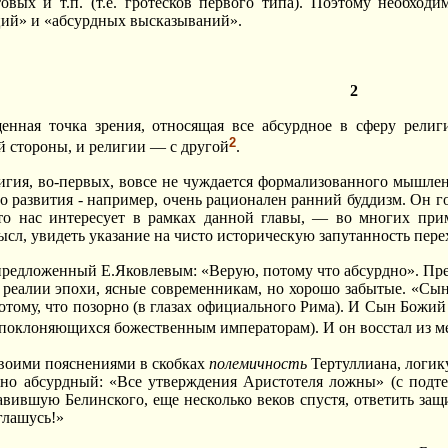
овых и т.п. (т.е. гротесков первого типа). Поэтому необход
ций» и «абсурдных высказываний».
2
енная точка зрения, относящая все абсурдное в сферу рели
2
й стороны, и религии — с другой
.
игия, во-первых, вовсе не чуждается формализованного мышлен
 развития - например, очень рационален ранний буддизм. Он го
о нас интересует в рамках данной главы, — во многих прим
сл, увидеть указание на чисто историческую запутанность пере
предложенный Е.Яковлевым: «Верую, потому что абсурдно». Пре
 реалии эпохи, ясные современникам, но хорошо забытые. «Сы
отому, что позорно (в глазах официального Рима).
И Сын Божий у
 поклоняющихся божественным императорам). И он восстал из ме
воими пояснениями в скобках
полемичность
Тертуллиана, логик
ьно абсурдный: «Все утверждения Аристотеля ложны» (с подте
тавившую Белинского, еще несколько веков спустя, ответить защ
глашусь!»