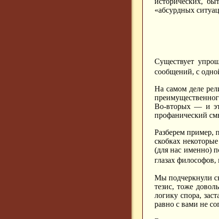
исторических, быт
«абсурдных ситуа
Существует упрощ
сообщений, с одно
На самом деле рел
преимущественного
Во-вторых — и эт
профанический смы
Разберем пример, 
скобках некоторые
(для нас именно) п
глазах философов,
Мы подчеркнули с
тезис, тоже довол
логику спора, зас
равно с вами не со