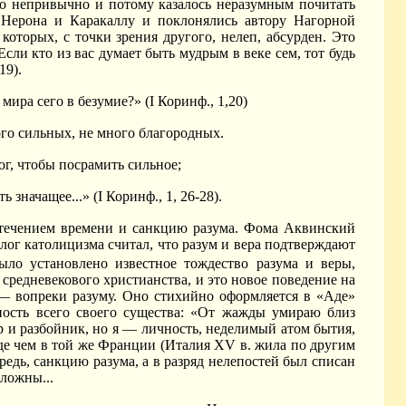
ло непривычно и потому казалось неразумным почитать
 Нерона и Каракаллу и поклонялись автору Нагорной
которых, с точки зрения другого, нелеп, абсурден. Это
Если кто из вас думает быть мудрым в веке сем, тот будь
19).
мира сего в безумие?» (I Коринф., 1,20)
ого сильных, не много благородных.
г, чтобы посрамить сильное;
значащее...» (I Коринф., 1, 26-28).
 течением времени и санкцию разума.
Фома Аквинский
олог католицизма считал, что разум и вера подтверждают
ыло установлено известное тождество разума и веры,
средневекового христианства, и это новое поведение на
 — вопреки разуму. Оно стихийно оформляется в «Аде»
дность всего своего существа: «От жажды умираю близ
вор и разбойник, но я — личность, неделимый атом бытия,
де чем в той же Франции (Италия XV в. жила по другим
едь, санкцию разума, а в разряд нелепостей был списан
оложны...