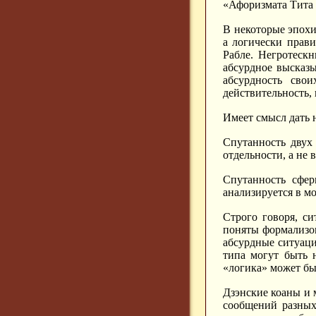
«Афоризмата Тита 
В некоторые эпохи
а логически прав
Рабле. Негротеск
абсурдное высказы
абсурдность сво
действительность, 
Имеет смысл дать 
Спутанность двух
отдельности, а не 
Спутанность сфер
анализируется в м
Строго говоря, с
поняты формализо
абсурдные ситуаци
типа могут быть 
«логика» может бы
Дзэнские коаны и м
сообщений разных