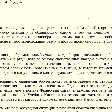
тием абсурда.
3
ого сообщения — одна из центральных проблем общей теории 
енную смысла или обладающую одним и тем же смыслом во
в контексте, так же разнообразно значимы, как и разумные сооб
ичные и противоположные, разум и абсурд проникают друг в др
ния приобретают новый смысл в каждой принципиально новой 
вать их в ряды, взяв за основу свойственные каждой системе
 этих пучков, отдельные значения — и, наконец, степень и ха
тером алогичности объективных ситуаций, в которых примен
одится в одну линию, в контекстуальном — разворачивается в в
зованного мышления абсурд может быть определен как отноше
тношения считаются запрещенными. Однако из этого не следуе
и чаще, чем в романе Франсуазы Саган, и каждый раз речь ид
io ad absurdum). Учебник Киселева на основании частотности
а и подвергнут разбору в одном плане с книгами Камю, Сартра и
ть, что роль абсурдной ситуации в развитии сюжета учебника ге