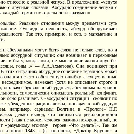
оно отнесено к реальной чепухе. В предложении «чепуха
вязью с другими словами. Абсурдно соединение чепухи с
тя каждый термин по отдельности «разумен».
 ошибка.
Реальные отношения между предметами суть
ждение. Очевидная нелепость, абсурд обнаруживает
еальности. Так это, примерно, и есть в математике и
ти.
ти абсурдными могут быть связи не только слов, но и
льно абсурдной ситуации; она возникает в переходные
ает в быту, когда люди, не мыслившие жизни друг без
месяцы, годы...» — А.А.Ахматова). Она возникает при
 В этих ситуациях абсурдное сочетание терминов может
 сознания не его собственную ошибку, а существенные
о несоединимое, намекает (хотя не описывает строго и
м, оставаясь буквально абсурдным, абсурдным на уровне
альности, символически описывать реальный конфликт.
н ясно различает, в «абсурдной ситуации» скользит по
 даже убежденные рационалисты, попадая в «абсурдную
овы, например, сарказмы Волгина в «Прологе» Н.Г.
ически
делает вывод, что заниматься революционной
вести («как не может человек, заживо похороненный, не
ит «разумному эгоизму» героев «Что делать?». Так же
о и после 1848 г. (в частности, «Доктор Крупов» и