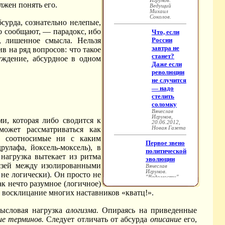
лжен понять его.
бсурда, сознательно нелепые,
о сообщают, — парадокс, ибо
, лишенное смысла. Нельзя
ив на ряд вопросов: что такое
ждение, абсурдное в одном
и, которая либо сводится к
ожет рассматриваться как
не соотносимые ни с каким
улафа, йоксель-моксель), в
нагрузка вытекает из ритма
вязей между изолированными
 не логически). Он просто не
ак нечто разумное (логичное)
 восклицание многих наставников «кватц!».
мысловая нагрузка
алогизма.
Опираясь на приведенные
ие терминов.
Следует отличать от абсурда
описание
его,