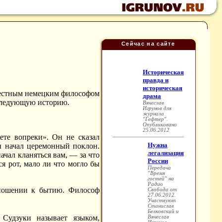
Сейчас на сайте
известным немецким философом
л следующую историю.
ете вопреки». Он не сказал
и начал церемонный поклон.
ачал кланяться вам, — за что
ся рот, мало ли что могло бы
тношении к бытию. Философ
 Судзуки называет языком,