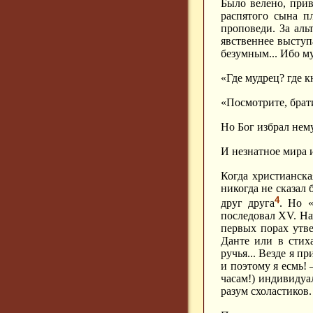
Было велено, при
распятого сына п
проповеди. За аль
явственнее выступа
безумным... Ибо му
«Где мудрец? где к
«Посмотрите, брат
Но Бог избрал нем
И незнатное мира и
Когда христианска
никогда не сказал 
4
друг друга
. Но «
последовал XV. На
первых порах утве
Данте или в стих
ручья... Везде я п
и поэтому я есмь!
часам!) индивидуа
разум схоластиков.