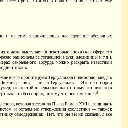
имо рассмотреть, хотя бы в общих чертах, всю систему
гии и на этом заканчивающая исследование абсурдных
ия и даже выступает (в некоторые эпохи) как сфера его
раздо рациональнее тогдашней науки (медицины и т.п.).
ерах сакрального абсурда можно раскрыть известный
ходной эпохи.
жде всего процитируем Тертуллиана полностью, введя в
н Божий распят, — писал Тертуллиан. — Это не позорно
мер; это достойно веры (для нас), потому что нелепо (в
3
ртвых: это бесспорно, потому что невозможно».
у спора, которая заставила Пьера Раме в XVI в. защищать
кстом: и остальные утверждения схоластики — также);
итнику самодержавия: «Нет, что бы вы ни сказали, я все