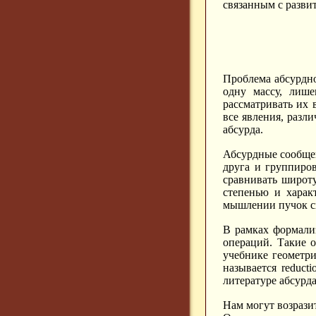
связанным с разви
Проблема абсурдн
одну массу, лиш
рассматривать их 
все явления, разл
абсурда.
Абсурдные сообще
друга и группиро
сравнивать широту
степенью и харак
мышлении пучок св
В рамках формали
операций. Такие о
учебнике геометри
называется reduct
литературе абсурд
Нам могут возрази