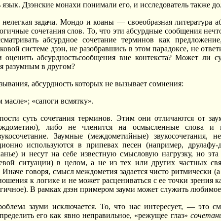
 язык. Дзэнские монахи понимали его, и исследователь также до
ь нелегкая задача. Мондо и коаны — своеобразная литература а
огичные сочетания слов. То, что эти абсурдные сообщения нечт
матривать абсурдное сочетание терминов как предложение
ковой системе дзэн, не разобравшись в этом парадоксе, не ответ
 оценить абсурдностьсообщения вне контекста? Может ли су
ся разумным в другом?
зывания, абсурдность которых не вызывает сомнения:
 масле»; «сапоги всмятку».
пости суть сочетания терминов. Этим они отличаются от заум
ждометию), либо не членится на осмысленные слова и м
укосочетание. Заумные (междометийные) звукосочетания, 
ционно используются в припевах песен (например, друлафу-др
нье) и несут на себе известную смысловую нагрузку, но эта 
чевой ситуации) в целом, а не из тех или других частных с
. Иначе говоря, смысл междометия задается чисто ритмически (а
ношения к логике и не может расцениваться с ее точки зрения к
огичное). В рамках дзэн примером зауми может служить любимое
роблема зауми исключается. То, что нас интересует, — это с
ределить его как явно неправильное, «режущее глаз»
сочетан