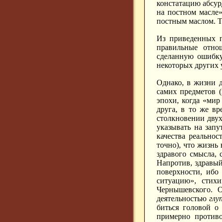
констатацию абсур
на постном масле»
постным маслом. Т
Из приведенных п
правильные отно
сделанную ошибку
некоторых других 
Однако, в жизни д
самих предметов 
эпохи, когда «мир
друга, в то же вр
столкновении двух
указывать на запу
качества реальнос
точно), что жизнь
здравого смысла, 
Напротив, здравый
поверхности, ибо
ситуацию», стихи
Чернышевского. 
деятельностью
глу
биться головой о
примерно противо