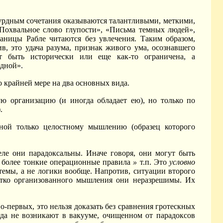
сурдным сочетания оказываются талантливыми, меткими,
Похвальное слово глупости», «Письма темных людей»,
раницы Рабле читаются без увлечения. Таким образом,
в, это удача разума, признак живого ума, осознавшего
т быть исторически или еще как-то ограничена, а
рдной».
 крайней мере на два основных вида.
ую организацию (и иногда обладает ею), но только по
.
ной только целостному мышлению (образец которого
еле они парадоксальны. Иначе говоря, они могут быть
т более тонкие операционные правила
»
т.п. Это
условно
темы, а не логики вообще. Напротив, ситуации второго
стко организованного мышления они неразрешимы. Их
о-первых, это нельзя доказать без сравнения гротескных
гда не возникают в вакууме, очищенном от парадоксов