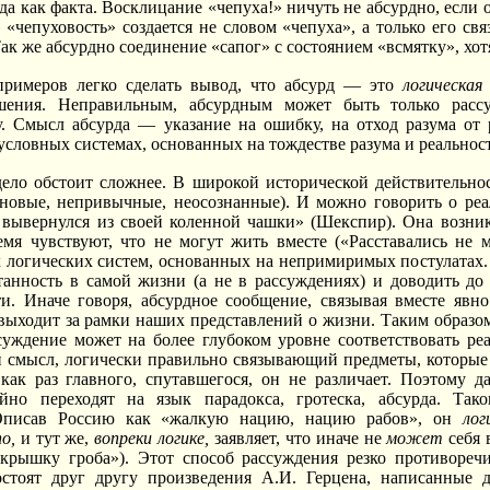
да как факта. Восклицание «чепуха!» ничуть не абсурдно, если 
 «чепуховость» создается не словом «чепуха», а только его с
ак же абсурдно соединение «сапог» с состоянием «всмятку», хо
римеров легко сделать вывод, что абсурд — это
логическая
шения. Неправильным, абсурдным может быть только рассу
. Смысл абсурда — указание на ошибку, на отход разума от р
условных системах, основанных на тождестве разума и реальнос
ело обстоит сложнее. В широкой исторической действительнос
(новые, непривычные, неосознанные). И можно говорить о реа
 вывернулся из своей коленной чашки» (Шекспир). Она возник
емя чувствуют, что не могут жить вместе («Расставались не 
 логических систем, основанных на непримиримых постулатах.
танность в самой жизни (а не в рассуждениях) и доводить до
ти. Иначе говоря, абсурдное сообщение, связывая вместе явн
 выходит за рамки наших представлений о жизни. Таким образо
суждение может на более глубоком уровне соответствовать ре
 смысл, логически правильно связывающий предметы, которые о
 как раз главного, спутавшегося, он не различает. Поэтому
йно переходят на язык парадокса, гротеска, абсурда. Так
Описав Россию как «жалкую нацию, нацию рабов», он
лог
по,
и тут же,
вопреки логике,
заявляет, что иначе не
может
себя 
 крышку гроба»). Этот способ рассуждения резко противореч
стоят друг другу произведения А.И. Герцена, написанные д