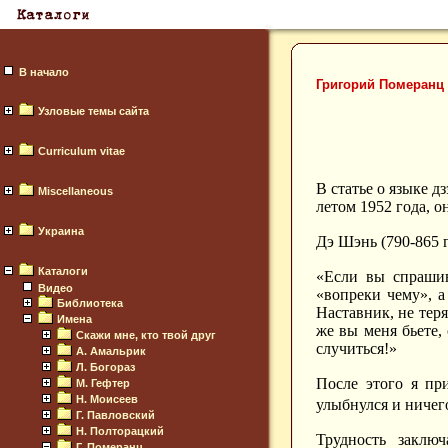
В начало
Григорий Померанц
Узловые темы сайта
Curriculum vitae
В статье о языке 
Miscellaneous
летом 1952 года, 
Украина
Дэ Шэнь (790-865 
Каталоги
«Если вы спрашив
Видео
«вопреки чему», а
Библиотека
Наставник, не теря
Имена
же вы меня бьете,
Скажи мне, кто твой друг
случиться!»
А. Амальрик
Л. Богораз
После этого я пр
М. Гефтер
Н. Моисеев
улыбнулся и ничего
Г. Павловский
Н. Полторацкий
Трудность заклю
Г. Померанц