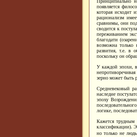
Принципиально но
появляется филосо
которая исходит 
рационализм имее
сравнимы, они по
сводится к постул
переживанием экс
благодати (озарен
возможна только
развития, т.е. в
поскольку он обра
У каждой эпохи, в
непротиворечивая 
зерно может быть 
Средневековый р
наследие постулат
эпоху Возрождения
последовательного
логике, последоват
Кажется трудным д
классификации).
Э
но только не люд