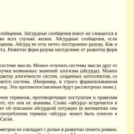
сообщения. Абсурдные сообщения вовсе не сливаются в
 всех случаях жизни. Абсурдные сообщения, если
щения. Абсурд не есть нечто постороннее разуму. Как и
уга. Развитие форм разума неотделимо от развития форм
системе мысли. Можно отличать системы мысли друг от
 пучки возможных значений алогизма (абсурда). Можно
рактер алогичности систем, созданных интеллектом, со
яется система. (Например, в строго формализованном
еер. Эти противопоставления будут рассмотрены ниже.)
ние терминов, противоречащее постулатам и правилам
т, что они не значимы. Слово «абсурд» встречается в
ет об описании абсурдной ситуации (в математике она
 употребления термина «абсурд» может быть отнесен к
 Саган.
ометрии не совладает с ролью в развитии сюжета романа.