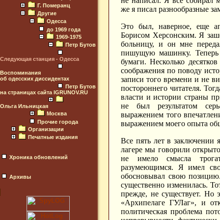
не написал. Я все собирал 
Г. Померанц
же я писал разнообразные за
Другие
Одесса
Это был, наверное, еще ап
до 1969 года
Борисом Херсонским. Я заше
1969-1975
больницу, и он мне переда
Петр Бутов
пишущую машинку. Теперь 
Следующая станция - Одесса
бумаги. Несколько десятков
соображения по поводу исто
Воспоминания
записи того времени и не в
об одесских диссидентах
Петр Бутов
постороннего читателя. Тогд
на страницах сайта IGRUNOV.RU
власти и истории страны пр
не был результатом серь
Ольга Ильницкая
выражением того впечатлени
Москва
Прочие города
выражением моего опыта общ
Организации
Печатные издания
Все пять лет в заключении 
лагере мы говорили открыто
не имело смысла трога
Хроника обновлений
разумеющимся. Я имел сво
обосновывал свою позицию.
Архивы
существенно изменилась. То
прежде, не существует. Но 
«Архипелаге ГУЛаг», и отк
политическая проблема пот