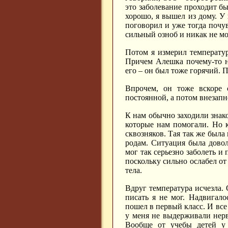
это заболевание проходит быс
хорошо, я вышел из дому. У 
поговорил и уже тогда почу
сильный озноб и никак не мог
Потом я измерил температур
Причем Алешка почему-то н
его – он был тоже горячий. 
Впрочем, он тоже вскоре с
постоянной, а потом внезапн
К нам обычно заходили знак
которые нам помогали. Но к
сквозняков. Тая так же была 
родам. Ситуация была довол
мог так серьезно заболеть и
поскольку сильно ослабел от
тела.
Вдруг температура исчезла. 
писать я не мог. Надвигал
пошел в первый класс. И все 
у меня не выдерживали нерв
Вообще от учебы детей у 