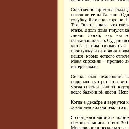
Собственно причина была д
поселили ее на балконе. Од
голубку. Я-то спал хорошо. Н
Тая. Она слышала, что твор
этаже. Вдоль дома тянулся к
санки. Санки, как мы эт
неожиданностью. Судя по всем
хотела с ним связываться
прослушку или ставил новую
нашел, кроме четкого отпеч
Меня спросили – пропало ли
интересовало.
Сигнал был нехороший. Та
подольше смотреть телевизо
могла спать и ловила подоз
возле балконной двери. Нервы
Когда в декабре я вернулся 
очень недовольна тем, что я 
Я собирался написать полно
помню, я написал почти 300
Мне говорили несколько раз 