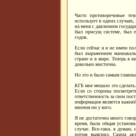
Часто противоречивые тез
использует в одних случаях,
на меня с давлением государс
был присущ системе, был е
годов.
Если сейчас я и не имею пол
был выражением маниакаль
стране и в мире. Теперь я 
довольно мистична.
Но это и было самым главны
КГБ мне мешало это сделать.
Если со стороны посмотрет
ответственность за свои пос
информация является важней
мнения ни у кого.
Я не достаточно много говор
время, была общая установк
случае. Все-таки, я думаю,
потом выяснил, Скипа акт