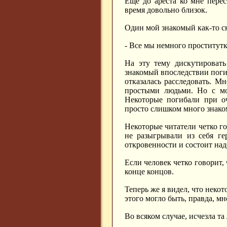
Еще до ареста ко мне пере
время довольно близок.
Один мой знакомый как-то ск
- Все мы немного проститутк
На эту тему дискутироват
знакомый впоследствии поги
отказалась расследовать. М
простыми людьми. Но с мо
Некоторые погибали при оч
просто слишком много знак
Некоторые читатели четко го
не разыгрывали из себя ге
откровенности и состоит над
Если человек четко говорит, 
конце концов.
Теперь же я видел, что неко
этого могло быть, правда, м
Во всяком случае, исчезла та