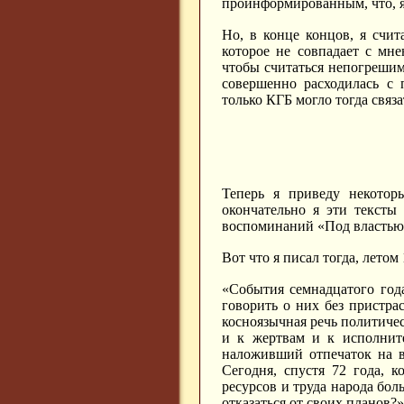
проинформированным, что, я
Но, в конце концов, я счит
которое не совпадает с мне
чтобы считаться непогреши
совершенно расходилась с 
только КГБ могло тогда связа
Теперь я приведу некотор
окончательно я эти тексты
воспоминаний «Под властью
Вот что я писал тогда, летом 
«События семнадцатого год
говорить о них без пристра
косноязычная речь политиче
и к жертвам и к исполните
наложивший отпечаток на в
Сегодня, спустя 72 года, 
ресурсов и труда народа бол
отказаться от своих планов?»