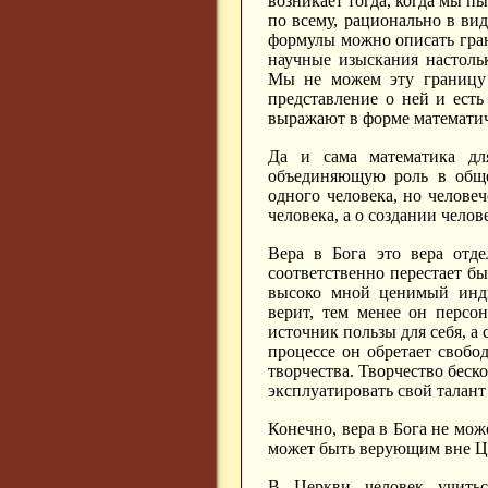
возникает тогда, когда мы п
по всему, рационально в вид
формулы можно описать гран
научные изыскания настоль
Мы не можем эту границу 
представление о ней и есть
выражают в форме математи
Да и сама математика для
объединяющую роль в общес
одного человека, но человеч
человека, а о создании челов
Вера в Бога это вера отде
соответственно перестает бы
высоко мной ценимый инди
верит, тем менее он персо
источник пользы для себя, а 
процессе он обретает свобо
творчества. Творчество беско
эксплуатировать свой талант
Конечно, вера в Бога не мо
может быть верующим вне Це
В Церкви человек учитьс