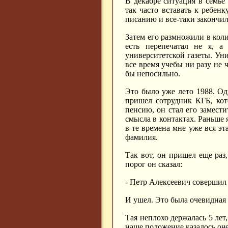
В декабре ситуация в семье
так часто вставать к ребенк
писанию и все-таки закончи
Затем его размножили в коли
есть перепечатал не я, а
университетской газеты. Уни
все время учебы ни разу не 
бы непосильно.
Это было уже лето 1988. Од
пришел сотрудник КГБ, кот
пенсию, он стал его замест
смысла в контактах. Раньше 
в те времена мне уже вся эт
фамилия.
Так вот, он пришел еще раз,
порог он сказал:
- Петр Алексеевич совершил
И ушел. Это была очевидная 
Тая неплохо держалась 5 лет,
наше положение казалось оч