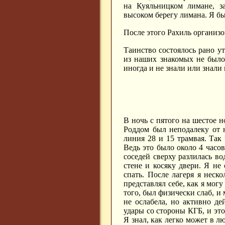
на Куяльницком лимане, з
высоком берегу лимана. Я бы
После этого Рахиль организо
Таинство состоялось рано у
из наших знакомых не было.
иногда и не знали или знали
В ночь с пятого на шестое но
Роддом был неподалеку от н
линия 28 и 15 трамвая. Так 
Ведь это было около 4 часов
соседей сверху разлилась во
стене и косяку двери. Я не 
спать. После лагеря я неско
представлял себе, как я мог
того, был физически слаб, и
не ослабела, но активно де
удары со стороны КГБ, и это
Я знал, как легко может в 