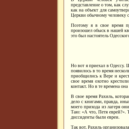
представление о том, как слу
как на объект для самоутвер
Церкви обычному человеку сд
Поэтому я в свое время п
произошел обыск в нашей ква
это был настоятель Одесско
Но вот я приехал в Одессу. 
появилось в то время нескол
приобщились к Вере и крест
свое время охотно крестил
контакт. Но в те времена он
В свое время Рахиль, котора
дело с книгами, правда, ины
моего прихода из лагеря он
Таю: «А что, Петя еврей?». 
диссиденты были евреи.
Так вот, Рахиль организовал