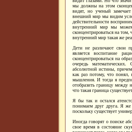
видит глазами. Но что значи
мы должны на этом сконцен
видят, но ученый замечает
внешний мир мы видим услов
действительности восприним
внутренний мир мы можем 
сконцентрироваться на том, 
внутренний мир такая же реа
Дети не различают свои п
является воспитание рац
сконцентрироваться на обр
очередь математических.
абсолютной истины, причем
как раз потому, что понял
мышления. И тогда я предпо
отобразить границу между 
что такая граница существует
Я бы так и остался атеист
понимаем друг друга. Я же
поскольку существует универ
Иногда говорят о поиске аб
свое время в состояние ску