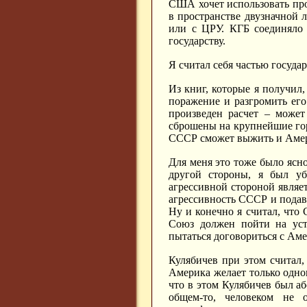
США хочет использовать про
в пространстве двузначной 
или с ЦРУ. КГБ соединяло 
государству.
Я считал себя частью госуда
Из книг, которые я получил
поражение и разгромить ег
произведен расчет – може
сброшены на крупнейшие гор
СССР сможет выжить и Амер
Для меня это тоже было ясно
другой стороны, я был уб
агрессивной стороной являе
агрессивность СССР и подав
Ну и конечно я считал, что
Союз должен пойти на уст
пытаться договориться с Ам
Кулябичев при этом считал,
Америка желает только одно
что в этом Кулябичев был абс
общем-то, человеком не 