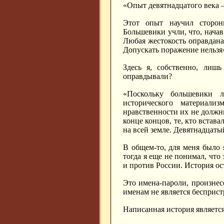
«Опыт девятнадцатого века 
Этот опыт научил сторон
Большевики учли, что, начав
Любая жестокость оправдана
Допускать поражение нельзя
Здесь я, собственно, лиш
оправдывали?
«Поскольку большевики л
исторического материали
нравственности их не должн
конце концов, те, кто встав
на всей земле. Девятнадцаты
В общем-то, для меня было я
тогда я еще не понимал, что
и против России. История ос
Это имена-пароли, произнес
именам не является бесприст
Написанная история являет