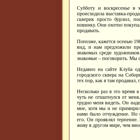
Субботу и воскресенье в х
происходила выставка-прода
скверик просто бурлил, п
новинку. Они охотно покупали
продавать.
Попозже, кажется осенью 198
вид, и нам предложили про
знакомых среди художников
знакомые – поговорить. Мы с
Недавно на сайте Клуба од
городского сквера на Собор
тех пор, как я там продавал, 
Несколько раз в это время я
чуть не отшатнулся от меня
трудно меня видеть. Он над
мне, хотя мы и не примирил
нами было отчуждение. Но 
его. Он проявлял терпение.
живу в другом мире, чем мно