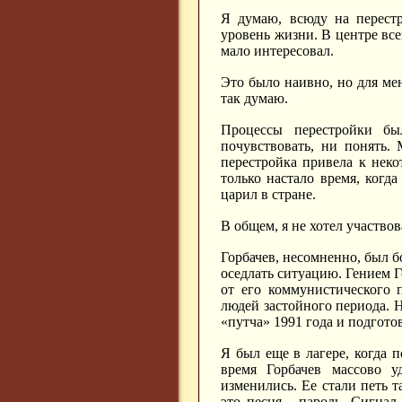
Я думаю, всюду на перестр
уровень жизни. В центре вс
мало интересовал.
Это было наивно, но для мен
так думаю.
Процессы перестройки б
почувствовать, ни понять. 
перестройка привела к неко
только настало время, когда
царил в стране.
В общем, я не хотел участвов
Горбачев, несомненно, был 
оседлать ситуацию. Гением Го
от его коммунистического 
людей застойного периода. Н
«путча» 1991 года и подгото
Я был еще в лагере, когда 
время Горбачев массово у
изменились. Ее стали петь т
это песня - пароль. Сигнал