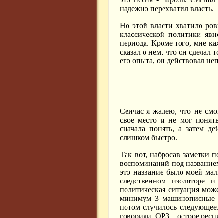
надежно перехватил власть.
Но этой власти хватило ров
классической политики явн
периода. Кроме того, мне ка
сказал о нем, что он сделал 
его опыта, он действовал неп
Сейчас я жалею, что не смо
свое место и не мог понят
сначала понять, а затем д
слишком быстро.
Так вот, набросав заметки 
воспоминаний под названием
это название было моей ма
следственном изоляторе и
политическая ситуация може
минимум 3 машинописные с
потом случилось следующее.
говорили, ОРЗ – острое респи