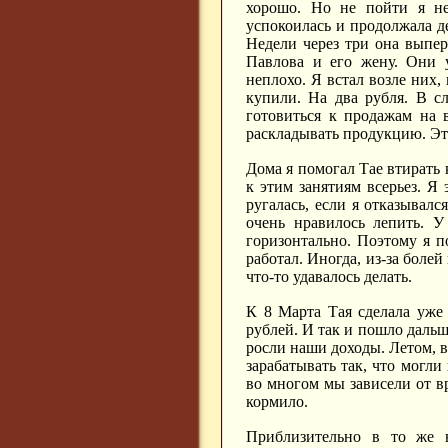
хорошо. Но не пойти я не
успокоилась и продолжала де
Недели через три она выпе
Павлова и его жену. Они 
неплохо. Я встал возле них,
купили. На два рубля. В с
готовиться к продажам на 
раскладывать продукцию. Эт
Дома я помогал Тае втирать 
к этим занятиям всерьез. Я
ругалась, если я отказывал
очень нравилось лепить. У
горизонтально. Поэтому я п
работал. Иногда, из-за болей
что-то удавалось делать.
К 8 Марта Тая сделала уже 
рублей. И так и пошло дальш
росли наши доходы. Летом, в
зарабатывать так, что могли
во многом мы зависели от вр
кормило.
Приблизительно в то же в