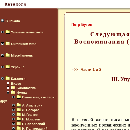
В начало
Петр Бутов
Узловые темы сайта
Следующая 
Воспоминания (
Curriculum vitae
Miscellaneous
Украина
<<< Части 1 и 2
III. У
Каталоги
Видео
Библиотека
Имена
Скажи мне, кто твой
друг
А. Амальрик
Л. Богораз
М. Гефтер
Я в своей жизни писал мн
Н. Моисеев
Г. Павловский
законченных прозаических и
Н. Полторацкий