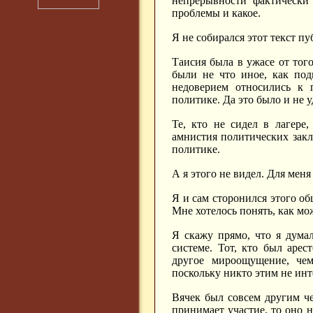
непрерывности фактически 
проблемы и какое.
Я не собирался этот текст пу
Таисия была в ужасе от того
были не что иное, как под
недоверием относились к
политике. Да это было и не 
Те, кто не сидел в лагере
амнистия политических закл
политике.
А я этого не видел. Для мен
Я и сам сторонился этого о
Мне хотелось понять, как мо
Я скажу прямо, что я думал
системе. Тот, кто был арес
другое мироощущение, чем
поскольку никто этим не инт
Вячек был совсем другим че
принимает участие, то оно 