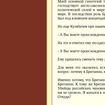
Моей основной гипотезой т
господствует англо-саксон
политической силой в мире
мире. В последствии роль 
был под влиянием концепци
Но еще Кулябичев при нашем
- А Вы знаете происхождени
На это я ответил ему по-оде
- А Вы знаете происхождени
Ему пришлось сменить тему 
Для меня это оказалось ис
вопрос: почему в Британии,
Именно потому, что Британ
Британии. К тому же Британ
Убийцы российских чиновни
им не грозило. Я копался в 
Откуда?