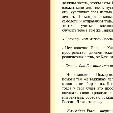
должны хотеть, чтобы зятья
вложат капиталы здесь, пус
они чувствуют себя часть
делают. Посмотрите, сколь
самолеты и отправляют туда
этот хочет учиться в военно
служить тебе в том же Тадж
- Границы нет между Росс
- Нет, конечно! Если на Ка
пространство, динамическа
религиозная ветвь, от Каза
- Если не дай Бог там что-
- Не остановишь! Пожар пой
помоги тем же таджикам ле
милиция не обирала их. Лег
тогда у тебя будет это про
ощущать свою кровную свя
мигрантами, борьба с граж
России. Я так это вижу.
- Ежегодно Россия теряет 