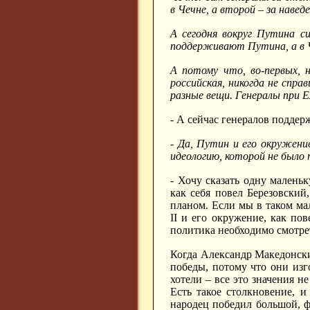
в Чечне, а второй – за наве
А сегодня вокруг Путина с
поддерживают Путина, а в Ч
А потому что, во-первых, 
российская, никогда не спра
разные вещи. Генералы при Е
- А сейчас генералов поддер
- Да, Путин и его окружение
идеологию, которой не было 
- Хочу сказать одну маленьк
как себя повел Березовски
планом. Если мы в таком ма
II
и его окружение, как пов
политика необходимо смотре
Когда Александр Македонский
победы, потому что они изг
хотели – все это значения 
Есть такое столкновение, и
народец победил большой, ф