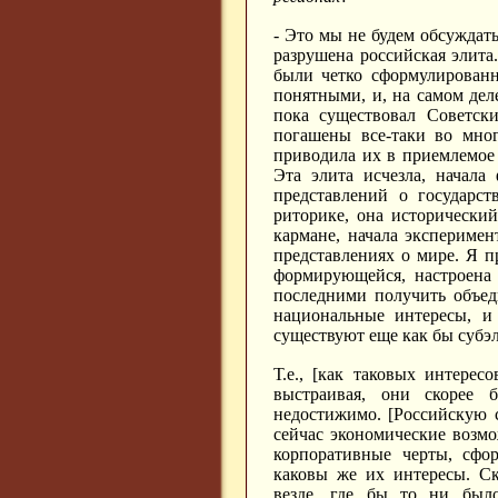
- Это мы не будем обсуждать
разрушена российская элит
были четко сформулированн
понятными, и, на самом дел
пока существовал Советск
погашены все-таки во мног
приводила их в приемлемое 
Эта элита исчезла, начала
представлений о государст
риторике, она исторически
кармане, начала эксперимен
представлениях о мире. Я п
формирующейся, настроена 
последними получить объед
национальные интересы, и
существуют еще как бы субэ
Т.е., [как таковых интере
выстраивая, они скорее 
недостижимо. [Российскую 
сейчас экономические возмо
корпоративные черты, сфо
каковы же их интересы. С
везде, где бы то ни был