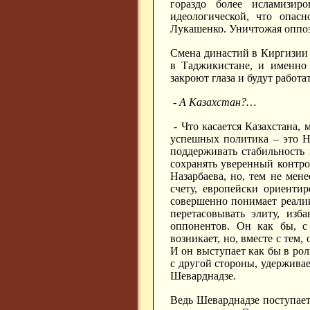
гораздо более исламизи
идеологической, что опас
Лукашенко. Уничтожая оппо
Смена династий в Киргизии 
в Таджикистане, и именно 
закроют глаза и будут работ
- А Казахстан?…
- Что касается Казахстана, 
успешных политика – это Н
поддерживать стабильность 
сохранять уверенный контро
Назарбаева, но, тем не мен
счету, европейски ориенти
совершенно понимает реалии
перетасовывать элиту, изб
оппонентов. Он как бы, с
возникает, но, вместе с тем
И он выступает как бы в рол
с другой стороны, удерживае
Шеварднадзе.
Ведь Шеварднадзе поступает 