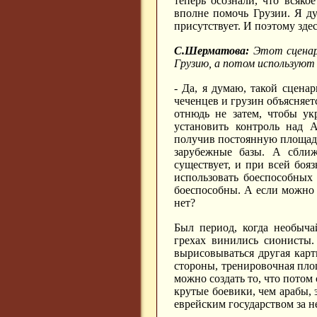
теперь осознали, что всяко
вполне помочь Грузии. Я д
присутствует. И поэтому здес
С.Шерматова:
Этот сценар
Грузию, а потом используют
- Да, я думаю, такой сценар
чеченцев и грузин объясняет
отнюдь не затем, чтобы ук
установить контроль над А
получив постоянную площадку
зарубежные базы. А сбли
существует, и при всей боя
использовать боеспособных
боеспособны. А если можно 
нет?
Был период, когда необыча
грехах винились сионисты.
вырисовываться другая карт
стороны, тренировочная площ
можно создать то, что потом
крутые боевики, чем арабы, 
еврейским государством за н