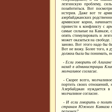
лезгинскую проблему, сил
позаботиться. Вот посмотр
истерия. Даже вот те арм
азербайджанских родственни
армянские корни, начинает
привести к конфликту с арм
самые сильные на Кавказе, 
опять стимулировать и лезг
может оказаться на свободе.
заново. Вот этого надо бы б
Вот не вижу. Более того, я
должна была бы понимать, но
- Если говорить об Алихане
назад в администрации Кли
молчаливое согласие.
- Скорее всего, молчаливое
портить своих отношений, н
Азербайджан нуждается в
молчаливое согласие.
- И если говорить о полит
странам Южного Кавказа т
регионах?