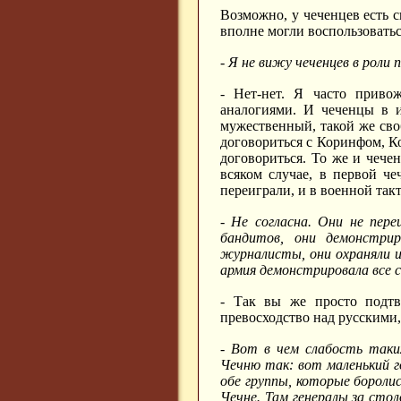
Возможно, у чеченцев есть 
вполне могли воспользоватьс
- Я не вижу чеченцев в рол
- Нет-нет. Я часто приво
аналогиями. И чеченцы в и
мужественный, такой же св
договориться с Коринфом, К
договориться. То же и чече
всяком случае, в первой ч
переиграли, и в военной так
- Не согласна. Они не пер
бандитов, они демонстри
журналисты, они охраняли их
армия демонстрировала все 
- Так вы же просто подтв
превосходство над русскими,
- Вот в чем слабость таки
Чечню так: вот маленький 
обе группы, которые бороли
Чечне. Там генералы за сто