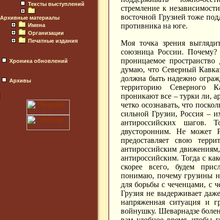
Тексты выступлений
стремление к независимости
восточной Грузией тоже под
Архивные материалы
противника на юге.
Имена
Организации
Печатные издания
Моя точка зрения выгляди
союзница России. Почему? 
проницаемое пространство 
Хроника обновлений
думаю, что Северный Кавказ
должна быть надежно огражд
Архивы
территорию Северного К
проникают все – турки ли, 
четко осознавать, что поско
сильной Грузии, Россия – 
антироссийских шагов. 
двусторонним. Не может Р
предоставляет свою терри
антироссийским движениям, 
антироссийским. Тогда с как
скорее всего, будем прис
понимаю, почему грузины н
для борьбы с чеченцами, с ч
Грузия не выдерживает даже
напряженная ситуация и г
войнушку. Шеварнадзе болен,
вам удобное время, чтобы 