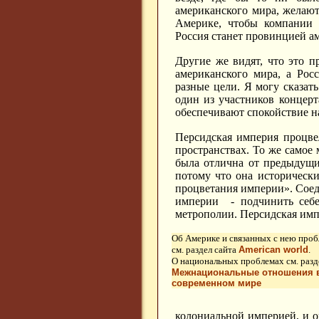
американского мира, желают
Америке, чтобы компании 
Россия станет провинцией а
Другие же видят, что это 
американского мира, а Рос
разные цели. Я могу сказать
один из участников концер
обеспечивают спокойствие на
Персидская империя процвел
пространствах. То же самое
была отлична от предыдущи
потому что она исторически
процветания империи». Соед
империи - подчинить себе
метрополии. Персидская имп
Об Америке и связанных с нею про
см. раздел сайта
American world
.
О национальных проблемах см. разд
Межнациональные отношения 
современном мире
колониальной империей, и он