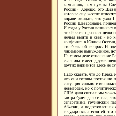
кампанию, нам нужны Сое
России». Хорошо, это Шевар
которые еще жестче относят
вправе ожидать, что уход Ш
России Шеварднадзе, привед
И тогда у России возникает 
что Россия признает целост
нельзя выйти в свет, - но 
конфликта в Южной Осетии, 
это большой вопрос. И зде
лицемерие вынужденное, пот
На самом деле отношение Ро
если она имеет дружествен
других вариантов здесь не су
Надо сказать, что до Ирака
что они готовы постоянно п
ситуация сильно изменилас
невыгоден, но с политическо
США дали сигнал: мы можем п
завтра будет дан сигнал, ч
сепаратизма, грузинский п
Абхазии, а подготовленная
государства, а если ей это