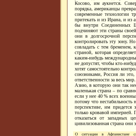
Косово, им аукнется. Сове
порядка, американцы превра
современные технологии тр
притекать и из Ирана, и из 
бы внутри Соединенных Ш
подчиняют эти страны своей
они в долгосрочной персп
контролировать эту зону. Н
совладать с тем бременем, 
страной, которая определяе
каким-нибудь международным
не допустят, чтобы кто-нибу
хотят самостоятельно контро
союзниками, Россия ли это, 
ответственности за весь мир.
Азию, в которую они так не
маленькая страна – по сра
если у нее 40 % всех военны
потому что нестабильность н
перспективе, им придется 
только кровавой империей. Г
отказаться от западных це
цивилизованная страна они э
О ситуации в Афганистане с