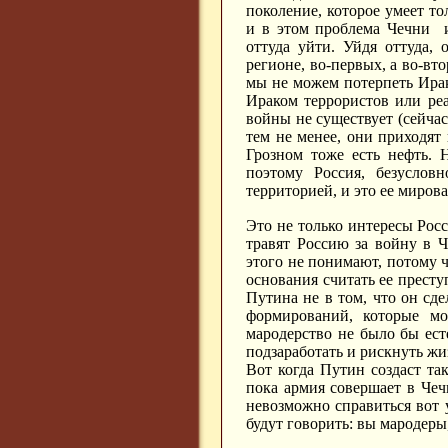
поколение, которое умеет то
и в этом проблема Чечни и
оттуда уйти. Уйдя оттуда, 
регионе, во-первых, а во-в
мы не можем потерпеть Ирак
Ираком террористов или ре
войны не существует (сейча
тем не менее, они приходят 
Грозном тоже есть нефть. 
поэтому Россия, безусловн
территорией, и это ее мирова
Это не только интересы Росс
травят Россию за войну в 
этого не понимают, потому чт
основания считать ее престу
Путина не в том, что он сде
формирований, которые м
мародерство не было бы ес
подзаработать и рискнуть жи
Вот когда Путин создаст та
пока армия совершает в Чеч
невозможно справиться вот у
будут говорить: вы мародеры