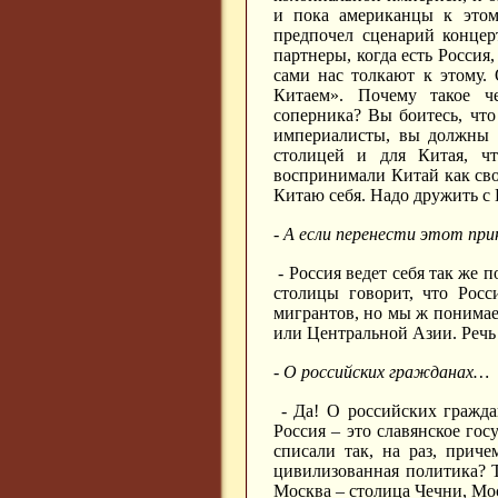
и пока американцы к этом
предпочел сценарий концер
партнеры, когда есть Россия,
сами нас толкают к этому.
Китаем». Почему такое ч
соперника? Вы боитесь, что
империалисты, вы должны 
столицей и для Китая, 
воспринимали Китай как сво
Китаю себя. Надо дружить с 
- А если перенести этот пр
- Россия ведет себя так же 
столицы говорит, что Росс
мигрантов, но мы ж понимае
или Центральной Азии. Речь 
- О российских гражданах…
- Да! О российских гражда
Россия – это славянское гос
списали так, на раз, приче
цивилизованная политика? Т
Москва – столица Чечни, Мос