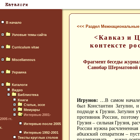
В начало
<<< Раздел Межнациональные
Узловые темы сайта
<Кавказ и Ц
контексте ро
Curriculum vitae
Miscellaneous
Фрагмент беседы журнал
Санобар Шерматовой и
Украина
Каталоги
Видео
Библиотека
Игрунов:
…В самом начале 
Книги
Статьи, эссе
был Константин Затулин, и
Мемуары
подходе к Грузии. Затулин у
Интервью 2001-
противник России, поэтому 
2005 гг.
Грузия – сильная Грузия, рас
Интервью после 2005
г.
России нужна расчлененная 
Интервью 1992-2001
абхазский сепаратизм – пуст
Тексты круглых столов
поддерживать южно-осе