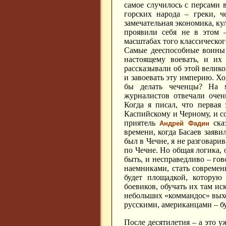
самое случилось с персами в
горских народа – греки, ч
замечательная экономика, кул
проявили себя не в этом 
масштабах того классическог
Самые дееспособные воины 
настоящему воевать, и их
рассказывали об этой велико
и завоевать эту империю. Хо
бы делать чеченцы? На м
журналистов отвечали очень
Когда я писал, что первая
Каспийскому и Черному, и со
приятель
сказ
Андрей Фадин
времени, когда Басаев заяви
был в Чечне, я не разговари
по Чечне. Но общая логика, 
быть, и несправедливо – гов
наемниками, стать современ
будет площадкой, которую 
боевиков, обучать их там ис
небольших «коммандос» выход
русскими, американцами – бу
После десятилетия – а это уж