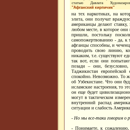
статью Давлата Худоназаро
"Афганский кирпичик"
на тех наркотиках, на кот
элита, они получат враждую
американцы делают ставку, 
любом месте, в которое они
пришли, постольку поско
самопожертвованию - да, к 
афганцы способны, и чеченц
проводить свою линию, ко
никаким, т.е. существуют е
так вот, если они попытаю
позади – они, безусловно,
Таджикистан европейской 
спокойно. Невозможно. То ж
об Узбекистане. Что они бу
исламские настроения, то эт
он еще будет цивилизацион
могут в тактическом измерен
внутренний распад америка
ситуации и слабость Амери
- Но мы все-таки говорим о 
- Понимаете, к сожалению,