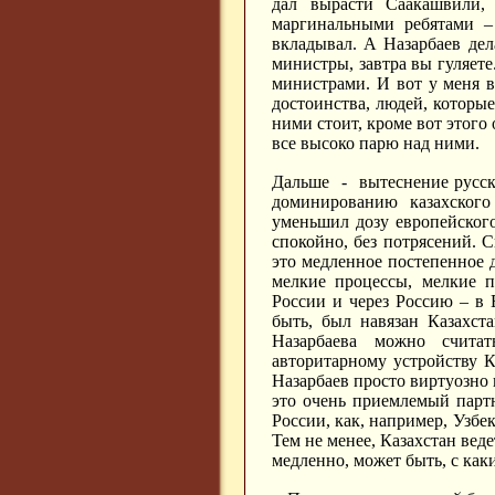
дал вырасти Саакашвили
маргинальными ребятами –
вкладывал. А Назарбаев дел
министры, завтра вы гуляете
министрами. И вот у меня 
достоинства, людей, которые 
ними стоит, кроме вот этого
все высоко парю над ними.
Дальше - вытеснение русск
доминированию казахского
уменьшил дозу европейского
спокойно, без потрясений. 
это медленное постепенное 
мелкие процессы, мелкие п
России и через Россию – в 
быть, был навязан Казахст
Назарбаева можно счита
авторитарному устройству К
Назарбаев просто виртуозно 
это очень приемлемый партн
России, как, например, Узбе
Тем не менее, Казахстан веде
медленно, может быть, с как