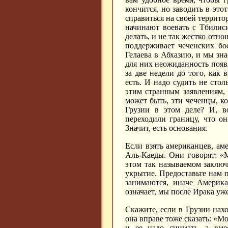
кончится, но заводить в это
справиться на своей террито
начинают воевать с Тбилис
делать, и не так жестко отно
поддерживает чеченских бо
Гелаева в Абхазию, и мы зна
для них неожиданность появл
за две недели до того, как 
есть. И надо судить не стол
этим странным заявлениям,
может быть, эти чеченцы, ко
Грузии в этом деле? И, в
переходили границу, что о
Значит, есть основания.
Если взять американцев, ам
Аль-Каеды. Они говорят: «М
этом так называемом заключ
укрытие. Предоставьте нам 
занимаются, иначе Америка
означает, мы после Ирака уже
Скажите, если в Грузии нах
она вправе тоже сказать: «Мо
и ее надо снимать, а вме