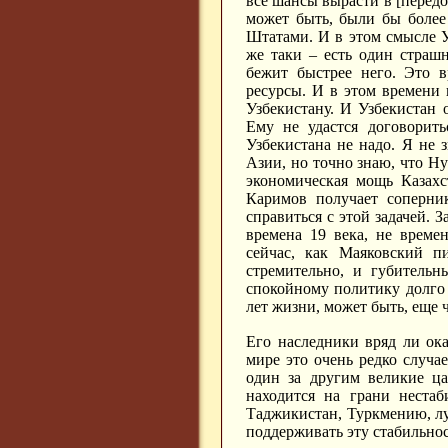
все шансы вырасти в [передо
может быть, были бы боле
Штатами. И в этом смысле У
же таки – есть один страш
бежит быстрее него. Это в
ресурсы. И в этом времени
Узбекистану. И Узбекистан
Ему не удастся договорит
Узбекистана не надо. Я не
Азии, но точно знаю, что Ну
экономическая мощь Казахс
Каримов получает соперник
справиться с этой задачей. З
времена 19 века, не време
сейчас, как Маяковский пи
стремительно, и губительн
спокойному политику долго 
лет жизни, может быть, еще
Его наследники вряд ли ок
мире это очень редко случа
один за другим великие ца
находится на грани нестаб
Таджикистан, Туркмению, лу
поддерживать эту стабильнос