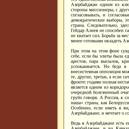
Азербайджан одним из клю
стороны миссионеры, с друг
согласовывать, и согласов
демократические выборы, эт
страна. Следовательно, зде
Гейдар Алиев не способен са
не хватает сил. Борьба за ме
менее готовыми овладеть Аз
При этом на этом фоне сущ
себе, если бы элиты была ед
арестов, пара высылок, кр
успокаивается. Но беда в 
внесистемная оппозиция мож
те, другие, третьи, а если с
фронте: годами полная неста
является одним из коридоро
очередной болезненный очаг.
грубо говоря. А Россия, к с
наша» страна, как Белорусс
Особенно, если иметь в вид
Азербайджане, и мечтает о с
Ведь в Азербайджане есть е
Азербайджане, и на Кавка