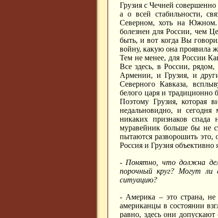
Грузия с Чечней совершенно с
а о всей стабильности, св
Северном, хоть на Южном. 
болезнен для России, чем Ц
быть, и вот когда Вы говори
войну, какую она проявила ж
Тем не менее, для России Ка
Все здесь, в России, рядом
Армении, и Грузия, и друг
Северного Кавказа, всплы
белого царя и традиционно б
Поэтому Грузия, которая в
недальновидно, и сегодня
никаких признаков спада н
муравейник больше бы не с
пытаются разворошить это, 
Россия и Грузия объективно
- Понятно, что должна дел
порочный круг? Могут ли 
ситуацию?
- Америка – это страна, н
американцы в состоянии взгл
равно, здесь они допускают 