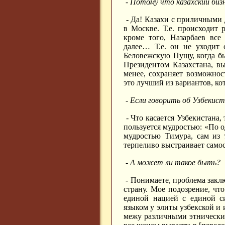
- Потому что казахский биз
- Да! Казахи с приличными д
в Москве. Т.е. происходит 
кроме того, Назарбаев вс
далее… Т.е. он не уходит 
Беловежскую Пущу, когда бы
Президентом Казахстана, вы
менее, сохраняет возможнос
это лучший из вариантов, к
- Если говорить об Узбекис
- Что касается Узбекистана,
пользуется мудростью: «По о
мудростью Тимура, сам из 
терпеливо выстраивает само
- А может ли такое быть?
- Понимаете, проблема заклю
страну. Мое подозрение, что
единой нацией с единой с
языком у элиты узбекской 
межу различными этническим