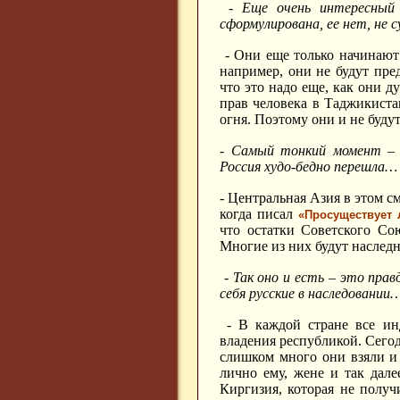
- Еще очень интересный
сформулирована, ее нет, не
- Они еще только начинают 
например, они не будут пре
что это надо еще, как они 
прав человека в Таджикиста
огня. Поэтому они и не буду
- Самый тонкий момент – э
Россия худо-бедно перешла…
- Центральная Азия в этом с
когда писал
«Просуществует 
что остатки Советского Со
Многие из них будут наследн
- Так оно и есть – это пра
себя русские в наследовании…
- В каждой стране все инд
владения республикой. Сегод
слишком много они взяли и
лично ему, жене и так дал
Киргизия, которая не получ