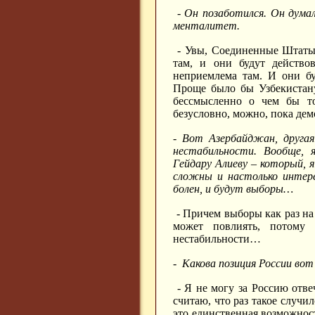
- Он позаботился. Он дум
менталитет.
- Увы, Соединенные Штаты 
там, и они будут действо
неприемлема там. И они бу
Проще было бы Узбекистану
бессмысленно о чем бы то
безусловно, можно, пока дем
- Вот Азербайджан, другая
нестабильности. Вообще, 
Гейдару Алиеву – который, 
сложны и настолько интере
болен, и будут выборы…
- Причем выборы как раз на 
может повлиять, потому
нестабильности…
- Какова позиция России вот
- Я не могу за Россию отве
считаю, что раз такое случи
это единственная возможност