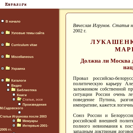
В начало
Вячеслав Игрунов. Статья 
2002 г.
Узловые темы сайта
ЛУКАШЕНК
Curriculum vitae
МАР
Miscellaneous
Должна ли Москва д
нац
Украина
Провал российско-белору
Каталоги
политическую карьеру Але
Видео
заложником собственной п
Библиотека
ситуации России очень ле
Книги
поведение Путина, разг
Статьи, эссе
императиве, кажется логичн
Произведения
М.Садовского
Союз России и Белорусси
Статьи Игрунова после 2003
российской внешней полит
Мемуары
полного невнимания к пост
Интервью 2001-
2005 гг.
западным доктринам догово