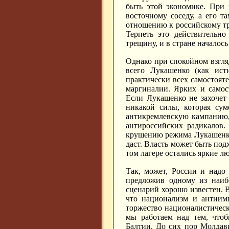
быть этой экономике. При 
восточному соседу, а его 
отношению к российскому тр
Терпеть это действительно
трещину, и в стране началось
Однако при спокойном взгляд
всего Лукашенко (как ист
практически всех самостояте
маргиналии. Ярких и самос
Если Лукашенко не захочет с
никакой силы, которая сум
антикремлевскую кампанию,
антироссийских радикалов.
крушению режима Лукашенко, 
даст. Власть может быть под
том лагере остались яркие л
Так, может, России и надо
предложив одному из наиб
сценарий хорошо известен. 
что национализм и антиимп
торжество националистическ
мы работаем над тем, чтоб
Балтии. До сих пор Молдави