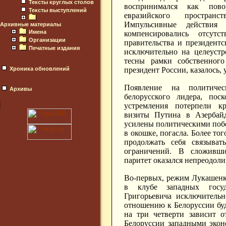
Тексты круглых столов
воспринимался как пово
Тексты выступлений
евразийского простран
Импульсивные действия 
Архивные материалы
Имена
компенсировались отсутс
Организации
правительства и президентс
Печатные издания
исключительно на целеуст
тесны рамки собственного
президент России, казалось,
Хроника обновлений
Появление на политиче
Архивы
белорусского лидера, пос
устремления потерпели 
визиты Путина в Азербай
усилены политическими побе
в окошке, погасла. Более то
продолжать себя связыват
ограничений. В сложивших
паритет оказался непреодоли
Во-первых, режим Лукашенк
в клубе западных госуд
Григорьевича исключитель
отношению к Белоруссии буд
на три четверти зависит о
Белоруссии западными экон