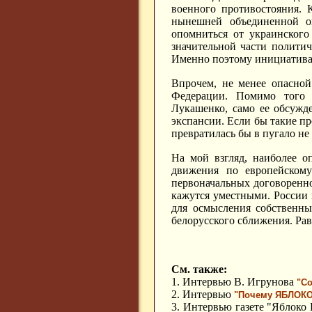
военного противостояния.
нынешней объединенной о
опомниться от украинского
значительной части полити
Именно поэтому инициатива 
Впрочем, не менее опасной
Федерации. Помимо того 
Лукашенко, само ее обсужд
экспансии. Если бы такие пр
превратилась бы в пугало не
На мой взгляд, наиболее 
движения по европейскому
первоначальных договоренно
кажутся уместными. России
для осмысления собственны
белорусского сближения. Ра
См. также:
1. Интервью В. Игрунова
"Со
2. Интервью
"Почему ЯБЛОКО 
3. Интервью газете "Яблоко