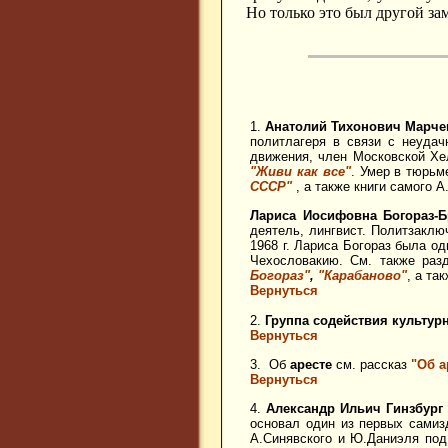
Но только это был другой за
1.
Анатолий Тихонович Марче
политлагеря в связи с неудач
движения, член Московской Хе
"Живи как все"
. Умер в тюрьм
СССР"
, а также книги самого А
Лариса Иосифовна Богораз-
деятель, лингвист. Политзаклю
1968 г. Лариса Богораз была о
Чехословакию. См. также ра
Богораз"
,
"Карабаново"
, а та
Вернуться
2.
Группа содействия культур
Вернуться
3.
Об
аресте
см. рассказ
"Об а
Вернуться
4.
Александр Ильич Гинзбург
основал один из первых сами
А.Синявского и Ю.Даниэля по