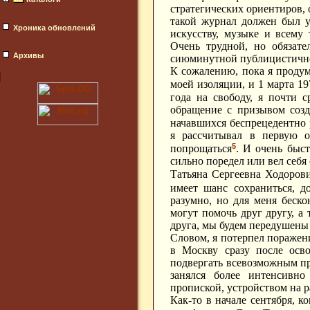
стратегических ориентиров, 
такой журнал должен был у
Хроника обновлений
искусству, музыке и всему
Очень трудной, но обязате
Архивы
сиюминутной публицистичнос
К сожалению, пока я проду
моей изоляции, и 1 марта 19
года на свободу, я почти с
обращение с призывом созд
начавшихся беспрецедентно
я рассчитывал в первую о
5
попрощаться
.
И очень быстр
сильно поредел или вел себя 
Татьяна Сергеевна Ходоров
имеет шанс сохраниться, 
разумно, но для меня беско
могут помочь друг другу, а
друга, мы будем передушены 
Словом, я потерпел поражени
в Москву сразу после осв
подвергать всевозможным при
занялся более интенсивн
пропиской, устройством на р
Как-то в начале сентября, к