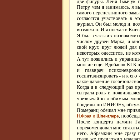
две фигуры. Леня Тымчук 
Петру, чем я занимаюсь, я в
самого перспективного замыс
согласятся участвовать в 
журнал.
Он был молод и, воз
возможно. И я поехал в Киев
Я был счастлив познакомит
числом друзей Марка, и мн
свой круг, круг людей для
некоторых одесситов, из ко
А тут появились и украинц
многие еще. Вдобавок КГБ н
и главврач психоневрол
госпитализировать - и к его 
какое давление госбезопасно
Когда я в следующий раз пр
сыграла роль и появившаяс
чрезвычайно любимым мно
бродили по ИНИОНу, обсужда
Померанц обещал мне привле
, пообеща
Н.Фрая о Шпенглере
После концерта памяти Г
порекомендовал мне связать
него. Абрамкин мне сразу 
сразу же предложил издава