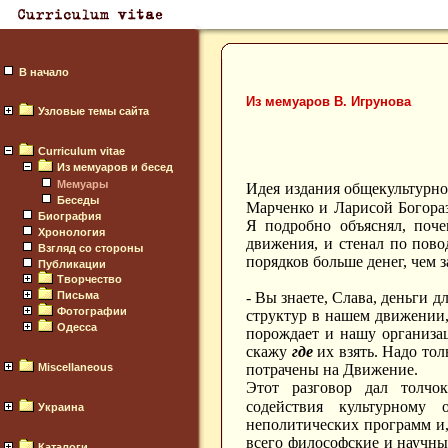
В начало
Из мемуаров В. Игрунова
Узловые темы сайта
Curriculum vitae
Из мемуаров и бесед
Мемуары
Идея издания общекультурног
Беседы
Марченко и Ларисой Богора
Биография
Я подробно объяснял, поче
Хронология
движения, и стенал по пово
Взгляд со стороны
порядков больше денег, чем 
Публикации
Творчество
- Вы знаете, Слава, деньги д
Письма
Фотографии
структур в нашем движении,
Одесса
порождает и нашу организа
скажу
где
их взять. Надо толь
потрачены на Движение.
Miscellaneous
Этот разговор дал толчо
содействия культурному 
Украина
неполитических программ и,
всего философские и научны
Каталоги