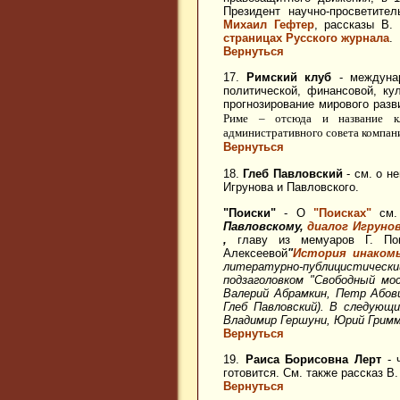
Президент научно-просветите
Михаил Гефтер
, рассказы В.
страницах
Русского журнала
.
Вернуться
17.
Римский клуб
- междунар
политической, финансовой, к
прогнозирование мирового разв
Риме – отсюда и название 
административного совета компан
Вернуться
18.
Глеб Павловский
- см. о н
Игрунова и Павловского.
"Поиски"
- О
"Поисках"
см.
Павловскому,
диалог Игрунов
,
главу из мемуаров Г. П
Алексеевой
"
История инаком
литературно-публицистически
подзаголовком "Свободный мо
Валерий Абрамкин, Петр Абов
Глеб Павловский). В следующ
Владимир Гершуни, Юрий Гримм
Вернуться
19.
Раиса Борисовна Лерт
- 
готовится. См. также рассказ В
Вернуться