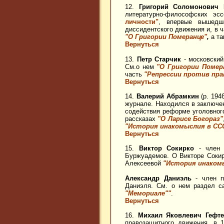
12.
Григорий Соломонович 
литературно-философских эс
личности"
, впервые вышедш
диссидентского движения и, в 
"О Григории Померанце"
,
а т
Вернуться
13.
Петр Старчик
- московский
См.о нем
"О Григории Помер
часть
"Репрессии против пр
Вернуться
14.
Валерий Абрамкин
(р. 194
журнале. Находился в заключен
содействия реформе уголовног
рассказах
"О Ларисе Богораз"
"История инакомыслия в СС
Вернуться
15.
Виктор Сокирко
- член р
Буржуадемов. О Викторе Сокир
Алексеевой
"История инаком
Александр Даниэль
- член п
Даниэля. См. о нем раздел 
"Мемориале""
.
Вернуться
16.
Михаил Яковлевич Гефт
правозащитного движения, в 1