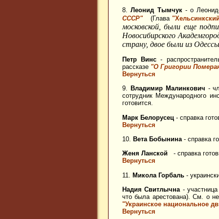
8.
Леонид Тымчук
- о Леонид
СССР"
(Глава
"Хельсинкски
московской, были еще подпи
Новосибирского Академгород
страну, двое были из Одессы
Петр Винс
- распространител
рассказе
"О Григории Помера
Вернуться
9.
Владимир Малинкович
- чл
сотрудник Международного инс
готовится.
Марк Белорусец
- справка гото
Вернуться
10.
Вета Бобынина
- справка г
Женя Ланской
- справка готов
Вернуться
11.
Микола Горбаль
- украинск
Надия Свитлычна
- участница
что была арестована). См. о 
"Украинское национальное д
Вернуться