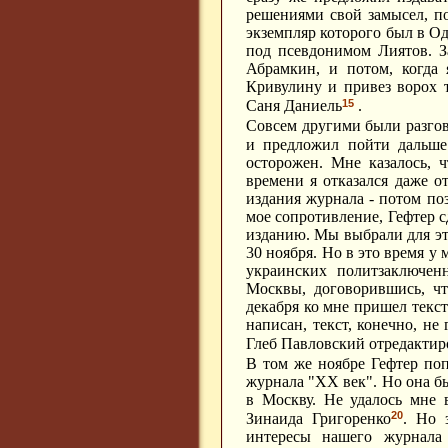
решениями свой замысел, по
экземпляр которого был в О
под псевдонимом Лиятов. З
Абрамкин, и потом, когда 
Кривулину и привез ворох 
15
Саня Даниель
.
Совсем другими были разго
и предложил пойти дальше 
осторожен. Мне казалось, 
времени я отказался даже о
издания журнала - потом поз
мое сопротивление, Гефтер 
изданию. Мы выбрали для эт
30 ноября. Но в это время у
украинских политзаключен
Москвы, договорившись, чт
декабря ко мне пришел тек
написан, текст, конечно, не
Глеб Павловский отредактиро
В том же ноябре Гефтер поп
журнала "ХХ век".
Но она б
в Москву. Не удалось мне 
20
Зинаида Григоренко
. Но 
интересы нашего журнала