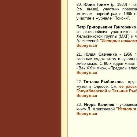
20.
Юрий Гримм
(р. 1938)
-
по 
(см. выше), участник право
мотивам: первый раз в 1965 г
участие в журнале "Поиски".
Петр Григорьевич Григоренко
из активнейших участников 
Хельсинкской группы (МХГ) и ч
Алексеевой
"История инаком
Вернуться
21.
Юлия Савченко
- 1956 г.
главным художником в кукольно
живописью. С 90-х годов живет
«Век ХХ и мир», «Пределы власт
Вернуться
22.
Татьяна Рыбникова
- друг
музея в Одессе. См.
ее расск
Голумбиевской и Татьяне Ры
Вернуться
23.
Игорь Калинец
- украинск
книгу Л. Алексеевой
"История
Вернуться