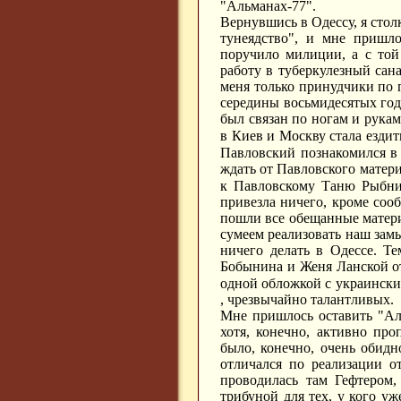
"Альманах-77".
Вернувшись в Одессу, я стол
тунеядство", и мне пришло
поручило милиции, а с той
работу в туберкулезный сан
меня только принудчики по п
середины восьмидесятых год
был связан по ногам и рука
в Киев и Москву стала езди
Павловский познакомился в
ждать от Павловского матери
к Павловскому Таню Рыбни
привезла ничего, кроме соо
пошли все обещанные матери
сумеем реализовать наш замы
ничего делать в Одессе. Т
Бобынина и Женя Ланской отк
одной обложкой с украински
, чрезвычайно талантливых.
Мне пришлось оставить "Аль
хотя, конечно, активно про
было, конечно, очень обид
отличался по реализации о
проводилась там Гефтером,
трибуной для тех, у кого у