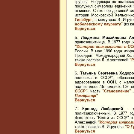
группы. Неоднократно политз
послужил символом единения 
шпионов. С тех пор до своей с
истории Московской Хельсинкс
Гинзбург
, в мемуарах В. Игру
нобелевскому лауреату"
(из кн
Вернуться
5.
Людмила Михайловна Ал
правозащитница. В 1977 году
"История инакомыслия в ССС
России. В мае 1996 года избр
Президент Международной Хел
также рассказ Л. Алексеевой
"Р
Вернуться
6.
Татьяна Сергеевна Ходор
человека в СССР", образова
адресованное в ООН, с жало
подписалось 15 человек. См. 
СССР"
, часть
"Становление"
.
Померанце"
Вернуться
7.
Кронид Любарский
- ди
политзаключенный. В 1977 г
бюллетень "Вести из СССР" о 
Алексеевой
"История инаком
также рассказ В. Игрунова
"О Г
Вернуться